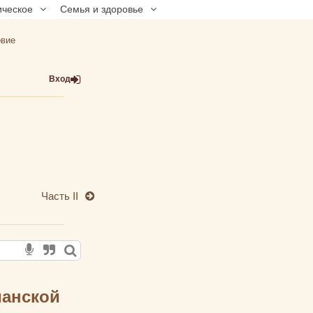
ическое
Семья и здоровье
овие
Вход
Часть II
ианской