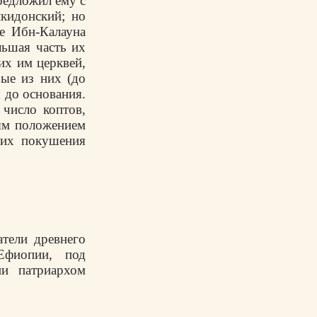
предложил ему с
лкидонский; но
ие Ибн-Калауна
льшая часть их
их им церквей,
рые из них (до
 до основания.
 число коптов,
ным положением
 их покушения
тели древнего
Ефиопии, под
ии патриархом