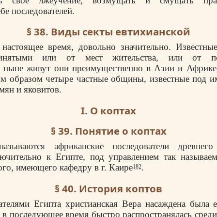
ять свое лжеучение, возмущать и смущать пра
бе последователей.
§ 38. Виды секты евтихианской
 настоящее время, довольно значительно. Известны
инятыми или от мест жительства, или от пе
, ныне живут они преимущественно в Азии и Африке
ым образом четыре частные общины, известные под и
мян и яковитов.
I. О коптах
§ 39. Понятие о коптах
азываются африканские последователи древнего 
ючительно к Египте, под управлением так называем
ого, имеющего кафедру в г. Каире
.
182
§ 40. История коптов
телями Египта христианская Вера насаждена была е
и в последующее время быстро распространялась среди