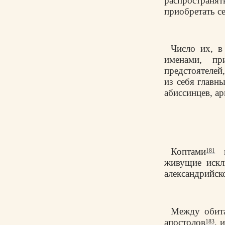
распростран
приобретать се
Число их, в
именами, пр
предстоятелей
из себя главн
абиссинцев, ар
Коптами
н
181
живущие искл
александрийск
Между обита
апостолов
, 
183