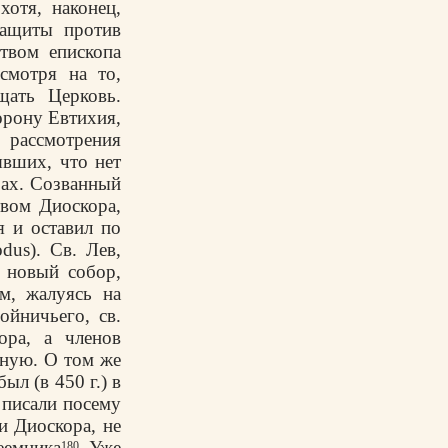
отя, наконец,
защиты против
ством епископа
смотря на то,
щать Церковь.
орону Евтихия,
рассмотрения
явших, что нет
рах. Созванный
твом Диоскора,
я и оставил по
dus). Св. Лев,
 новый собор,
м, жалуясь на
ойничьего, св.
ора, а членов
вную. О том же
ыл (в 450 г.) в
 писали посему
и Диоскора, не
реемника
. Уже
180