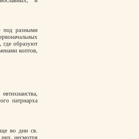
вославных, и
е под разными
рвоначальных
, где образуют
менами коптов,
евтихианства,
ого патриарха
ще во дни св.
 них, несмотря