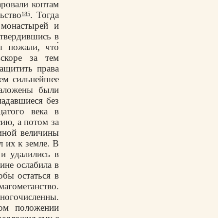
аровали коптам
ьство
. Тогда
185
 монастырей и
утвердившись в
 пожали, что́
скоре за тем
ащитить права
тем сильнейшее
наложены были
падавшиеся без
цатого века в
сию, а потом за
мной величины
 их к земле. В
и удалились в
ине ослабила в
обы остаться в
магометанство.
ногочисленны.
ном положении