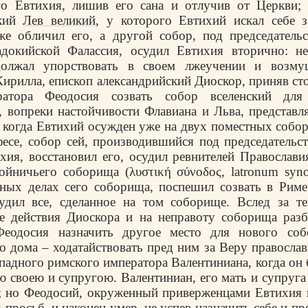
го Евтихия, лишив его сана и отлучив от Церкви; х
ский
Лев великий
, у которого Евтихий искал себе 
же обличил его, а другой собор, под председатель
адокийской Фалассия, осудил Евтихия вторично: не
олжал упорствовать в своем лжеучении и возму
Кирилла, епископ александрийский Диоскор, приняв ст
ратора Феодосия созвать собор вселенский для 
, вопреки настойчивости Флавиана и Льва, представл
 когда Евтихий осужден уже на двух поместных собо
Ефесе, собор сей, производившийся под председательс
хия, восстановил его, осудил ревнителей Православи
ойничьего соборища (λυστική σύνοδος, latronum syno
рных делах сего соборища, поспешил созвать в Риме
удил все, сделанное на том соборище. Вслед за те
е действия Диоскора и на неправоту соборища разб
еодосия назначить другое место для нового соб
о дома – ходатайствовать пред ним за Веру правосла
падного римского императора Валентиниана, когда он б
ю своею и супругою. Валентиниан, его мать и супруга
; но Феодосий, окруженный приверженцами Евтихия 
просьб, и наконец умер, не успев назначить себе и п