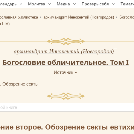
алендарь
Молитва
Медиа
Проверь себя
Темат
ославная библиотека
архимандрит Иннокентий (Новгородов)
Богосл
 I-IV)
архимандрит Иннокентий (Новгородов)
Богословие обличительное. Том I
Источник
. Обозрение секты
ние второе. Обозрение секты евтих