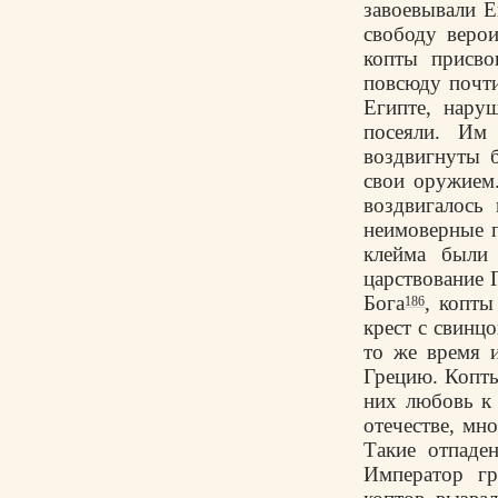
завоевывали Е
свободу верои
копты присво
повсюду почти
Египте, нару
посеяли. Им
воздвигнуты 
свои оружием.
воздвигалось
неимоверные п
клейма были 
царствование Г
Бога
, копт
186
крест с свинц
то же время 
Грецию. Копты
них любовь к 
отечестве, мн
Такие отпаде
Император гр