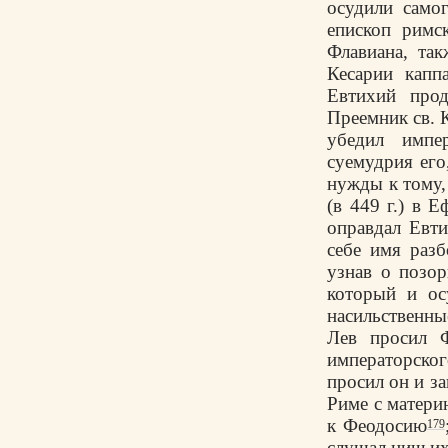
осудили само
епископ рим
Флавиана, так
Кесарии капп
Евтихий прод
Преемник св. 
убедил импе
суемудрия его
нужды к тому,
(в 449 г.) в 
оправдал Евти
себе имя разб
узнав о позо
который и ос
насильственны
Лев просил Ф
императорског
просил он и за
Риме с матери
к Феодосию
179
слушал ничьих 