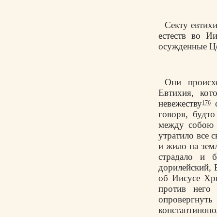
Секту евтихи
естеств во И
осужденные Це
Они происх
Евтихия, кот
невежеству
с
176
говоря, будто
между собою 
утратило все с
и жило на зем
страдало и 
дорилейский, Е
об Иисусе Хр
против него 
опровергну
константиноп