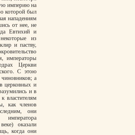
ую империю на
ею которой был
ная нападениям
шись от нее, не
гда Евтихий и
некоторые из
клир и паству,
окровительство
я, императоры
едрах Церкви
ского. С этою
 чиновников; а
ав церковных и
разумились и в
 к властителям
ы, как членов
следним, они
 императора
веке) оказали
щь, когда они