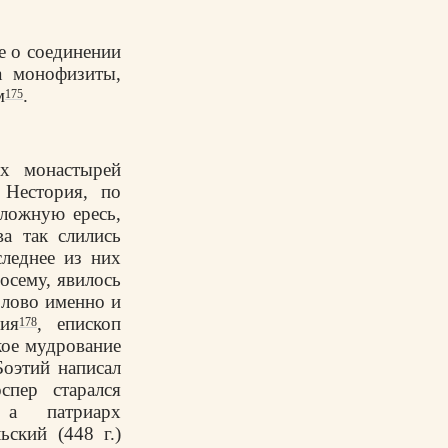
е о соединении
а монофизиты,
м
.
175
их монастырей
 Нестория, по
ложную ересь,
ва так слились
леднее из них
посему, явилось
Слово именно и
ия
, епископ
178
акое мудрование
оэтий написал
спер старался
 а патриарх
ский (448 г.)