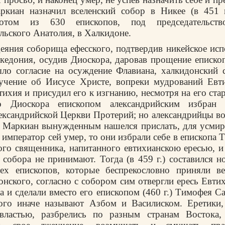
ркиан назначил вселенский собор в Никее (в 451 г
потом из 630 епископов, под председательств
льского Анатолия, в Халкидоне.
деяния соборища ефесского, подтвердив никейское ис
кедония, осудив Диоскора, даровав прощение еписко
ло согласие на осуждение Флавиана, халкидонский 
 учение об Иисусе Христе, вопреки мудрований Евти
ихия и присудил его к изгнанию, несмотря на его ста
го Диоскора епископом александрийским избран 
ександрийской Церкви Протерий; но александрийцы во
 Маркиан вынужденным нашелся прислать, для усмир
а император сей умер, то они избрали себе в епископа
ого священника, напитанного евтихианскою ересью, и
 собора не принимают. Тогда (в 459 г.) составился н
рех епископов, которые беспрекословно приняли ве
онского, согласно с собором сим отвергли ересь Евти
 и сделали вместо его епископом (460 г.) Тимофея С
рого иначе называют Азбом и Василиском. Еретики,
властью, разбрелись по разным странам Востока,