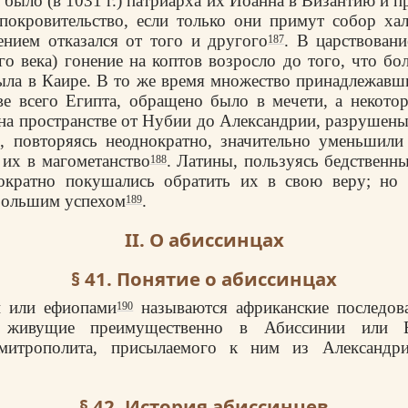
 было (в 1031 г.) патриарха их Иоанна в Византию и 
покровительство, если только они примут собор ха
нием отказался от того и другого
. В царствован
187
го века) гонение на коптов возросло до того, что бо
ла в Каире. В то же время множество принадлежавш
ве всего Египта, обращено было в мечети, а некото
 на пространстве от Нубии до Александрии, разрушены
, повторяясь неоднократно, значительно уменьшили
 их в магометанство
. Латины, пользуясь бедствен
188
нократно покушались обратить их в свою веру; но
большим успехом
.
189
II. О абиссинцах
§ 41. Понятие о абиссинцах
и или ефиопами
называются африканские последова
190
а, живущие преимущественно в Абиссинии или 
митрополита, присылаемого к ним из Александр
§ 42. История абиссинцев