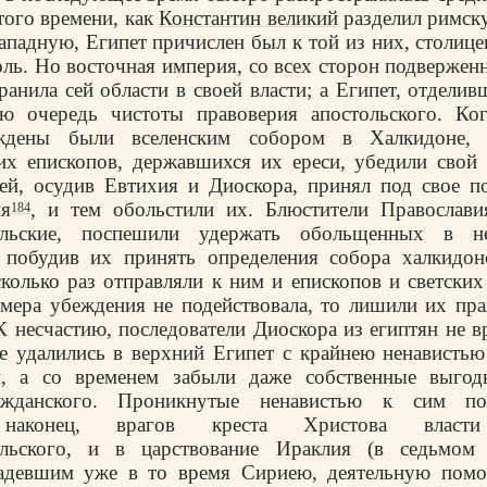
того времени, как
Константин великий
разделил римск
ападную, Египет причислен был к той из них, столиц
ль. Но восточная империя, со всех сторон подвержен
ранила сей области в своей власти; а Египет, отделив
ю очередь чистоты правоверия апостольского. Ко
ждены были вселенским собором в Халкидоне, 
их епископов, державшихся их ереси, убедили свой 
ей, осудив Евтихия и Диоскора, принял под свое п
ия
, и тем обольстили их. Блюстители Православи
184
польские, поспешили удержать обольщенных в н
, побудив их принять определения собора халкидон
колько раз отправляли к ним и епископов и светских
 мера убеждения не подействовала, то лишили их пр
К несчастию, последователи Диоскора из египтян не в
 удалились в верхний Египет с крайнею ненавистью
м, а со временем забыли даже собственные выгод
ажданского. Проникнутые ненавистью к сим по
 наконец, врагов креста Христова власти
ольского, и в царствование Ираклия (в седьмом 
ладевшим уже в то время Сириею, деятельную помо