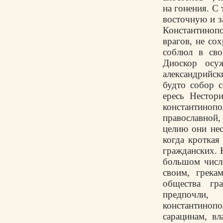
на гонения. С 
восточную и з
Константинопо
врагов, не сох
соблюл в сво
Диоскор осу
александрийск
будто собор с
ересь Нестор
константино
православной
целию они нес
когда кроткая
гражданских. 
большом числе
своим, грека
общества гр
предпочли,
константиноп
сарацинам, в