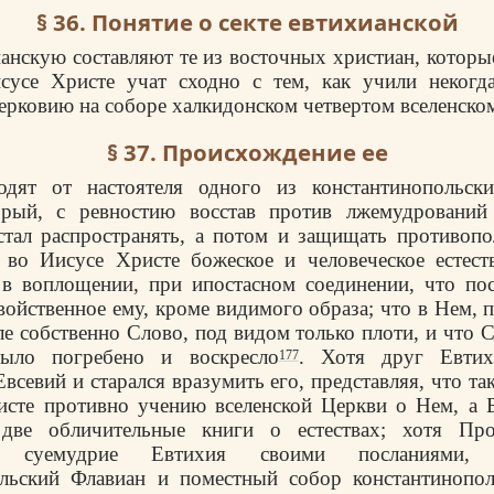
§ 36. Понятие о секте евтихианской
анскую составляют те из восточных христиан, которы
исусе Христе учат сходно с тем, как учили некогд
рковию на соборе халкидонском четвертом вселенско
§ 37. Происхождение ее
одят от настоятеля одного из константинопольск
орый, с ревностию восстав против лжемудрований
тал распространять, а потом и защищать противопо
 во Иисусе Христе божеское и человеческое естест
в воплощении, при ипостасном соединении, что пос
войственное ему, кроме видимого образа; что в Нем, 
ле собственно Слово, под видом только плоти, и что 
было погребено и воскресло
. Хотя друг Евтих
177
всевий и старался вразумить его, представляя, что т
исте противно учению вселенской Церкви о Нем, а Б
две обличительные книги о естествах; хотя Про
ть суемудрие Евтихия своими посланиями,
ольский Флавиан и поместный собор константинополь