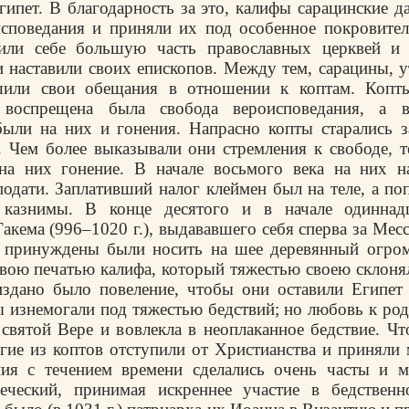
гипет. В благодарность за это, калифы сарацинские д
споведания и приняли их под особенное покровител
или себе большую часть православных церквей и
 наставили своих епископов. Между тем, сарацины, 
шили свои обещания в отношении к коптам. Копты
 воспрещена была свобода вероисповедания, а в
были на них и гонения. Напрасно копты старались з
 Чем более выказывали они стремления к свободе, 
 на них гонение. В начале восьмого века на них 
одати. Заплативший налог клеймен был на теле, а по
казнимы. В конце десятого и в начале одиннад
акема (996–1020 г.), выдававшего себя сперва за Мес
ы принуждены были носить на шее деревянный огро
овою печатью калифа, который тяжестью своею склонял
издано было повеление, чтобы они оставили Египет 
 изнемогали под тяжестью бедствий; но любовь к род
святой Вере и вовлекла в неоплаканное бедствие. Чт
огие из коптов отступили от Христианства и приняли 
ния с течением времени сделались очень часты и м
еческий, принимая искреннее участие в бедствен