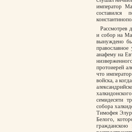
император Ма
составился 
константинопо
Рассмотрев 
и собор на Ма
вынуждено бы
православное
анафему на Евт
низверженно
протоиерей ал
что император
войска, а когд
александрийск
халкидонского
семидесяти т
собора халкид
Тимофея Элура
Белого, кото
гражданскою 