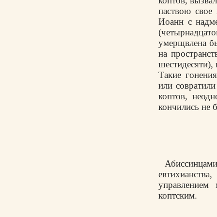
коптов, вызвал
паствою свое 
Иоанн с надме
(четырнадцато
умерщвлена бы
на пространст
шестидесяти),
Такие гонения
или совратили
коптов, неод
кончились не 
Абиссинцам
евтихианств
управлением 
коптским.