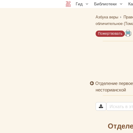
Гид
Библиотеки
К
Азбука веры
Прав
обличительное (Тома
Пожертвовать
Отделение первое
несторианской
Отделе