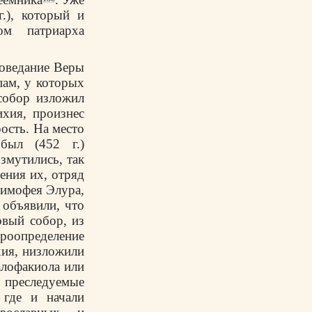
.), который и
ом патриарха
поведание Веры
пам, у которых
собор изложил
хия, произнес
рость. На место
был (452 г.)
змутились, так
ения их, отряд
 Тимофея Элура,
 объявили, что
овый собор, из
роопределение
хия, низложили
алофакиола или
 преследуемые
 где и начали