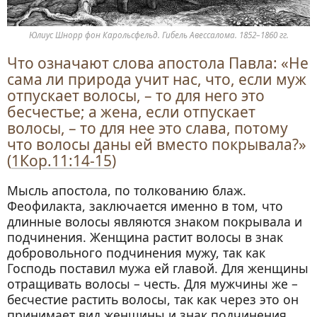
Юлиус Шнорр фон Карольсфельд. Гибель Авессалома. 1852–1860 гг.
Что означают слова апостола Павла: «Не
сама ли природа учит нас, что, если муж
отпускает волосы, – то для него это
бесчестье; а жена, если отпускает
волосы, – то для нее это слава, потому
что волосы даны ей вместо покрывала?»
(
1Кор.11:14-15
)
Мысль апостола, по толкованию блаж.
Феофилакта, заключается именно в том, что
длинные волосы являются знаком покрывала и
подчинения. Женщина растит волосы в знак
добровольного подчинения мужу, так как
Господь поставил мужа ей главой. Для женщины
отращивать волосы – честь. Для мужчины же –
бесчестие растить волосы, так как через это он
принимает вид женщины и знак подчинения.