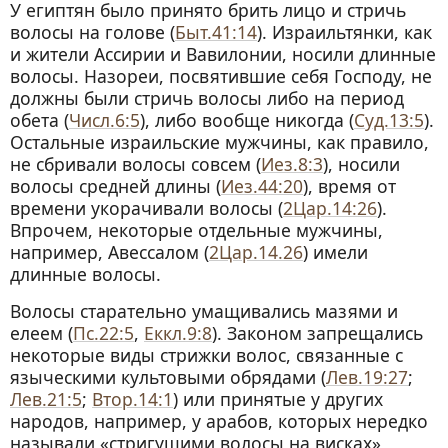
У египтян было принято брить лицо и стричь
волосы на голове (
Быт.41:14
). Израильтянки, как
и жители Ассирии и Вавилонии, носили длинные
волосы. Назореи, посвятившие себя Господу, не
должны были стричь волосы либо на период
обета (
Числ.6:5
), либо вообще никогда (
Суд.13:5
).
Остальные израильские мужчины, как правило,
не сбривали волосы совсем (
Иез.8:3
), носили
волосы средней длины (
Иез.44:20
), время от
времени укорачивали волосы (
2Цар.14:26
).
Впрочем, некоторые отдельные мужчины,
например, Авессалом (
2Цар.14.26
) имели
длинные волосы.
Волосы старательно умащивались мазями и
елеем (
Пс.22:5
,
Еккл.9:8
). Законом запрещались
некоторые виды стрижки волос, связанные с
языческими культовыми обрядами (
Лев.19:27
;
Лев.21:5
;
Втор.14:1
) или принятые у других
народов, например, у арабов, которых нередко
называли «стригущими волосы на висках»