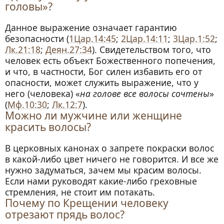
Цитаты о волосах
головы»?
Данное выражение означает гарантию
безопасности (
1Цар.14:45
;
2Цар.14:11
;
3Цар.1:52
;
Лк.21:18
;
Деян.27:34
). Свидетельством того, что
человек есть объект Божественного попечения,
и что, в частности, Бог силен избавить его от
опасности, может служить выражение, что у
него (человека) «
на голове все волосы сочтены
»
(
Мф.10:30
;
Лк.12:7
).
Можно ли мужчине или женщине
красить волосы?
В церковных канонах о запрете покраски волос
в какой-либо цвет ничего не говорится. И все же
нужно задуматься, зачем мы красим волосы.
Если нами руководят какие-либо греховные
стремления, не стоит им потакать.
Почему по Крещении человеку
отрезают прядь волос?