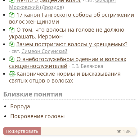
Нечто о ращении волос
свт.
Филарет
Московский (Дроздов)
17 канон Гангрского собора об острижении
волос женщинами
О том, что волосы на голове не должно
украшать. Иеромон
Зачем постригают волосы у крещаемых?
свт.
Симеон Солунский
О внебогослужебном одеянии и волосах
священнослужителей
Е.В. Белякова
Канонические нормы и высказывания
святых отцов о волосах
Близкие понятия
Борода
Покровение головы
Пожертвовать
18
K