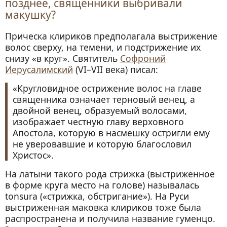
позднее, священники выбривали
макушку?
Прическа клириков предполагала выстрижение
волос сверху, на темени, и подстрижение их
снизу «в круг». Святитель
Софроний
Иерусалимский
(VI–VII века) писал:
«Кругловидное острижение волос на главе
священника означает терновый венец, а
двойной венец, образуемый волосами,
изображает честную главу верховного
Апостола, которую в насмешку остригли ему
не уверовавшие и которую благословил
Христос».
На латыни такого рода стрижка (выстриженное
в форме круга место на голове) называлась
tonsura («стрижка, обстригание»). На Руси
выстриженная маковка клириков тоже была
распространена и получила название гуменцо.