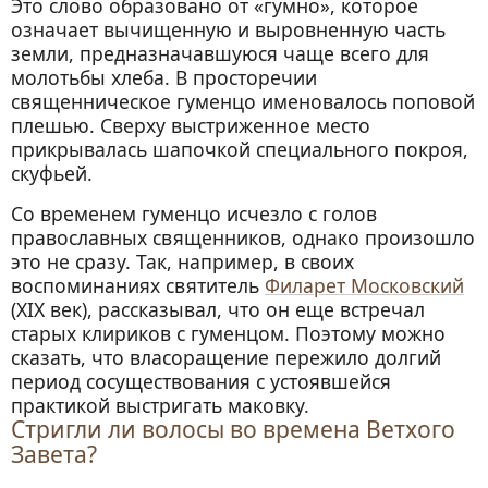
Это слово образовано от «гумно», которое
означает вычищенную и выровненную часть
земли, предназначавшуюся чаще всего для
молотьбы хлеба. В просторечии
священническое гуменцо именовалось поповой
плешью. Сверху выстриженное место
прикрывалась шапочкой специального покроя,
скуфьей.
Со временем гуменцо исчезло с голов
православных священников, однако произошло
это не сразу. Так, например, в своих
воспоминаниях святитель
Филарет Московский
(XIX век), рассказывал, что он еще встречал
старых клириков с гуменцом. Поэтому можно
сказать, что власоращение пережило долгий
период сосуществования с устоявшейся
практикой выстригать маковку.
Стригли ли волосы во времена Ветхого
Завета?