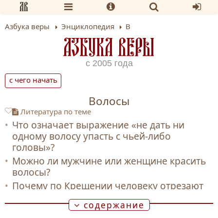
Азбука веры
Энциклопедия
В
АЗБУКА ВЕРЫ
с 2005 года
с чего начать
Волосы
Литература по теме
Что означает выражение «не дать ни
одному волосу упасть с чьей-либо
головы»?
Можно ли мужчине или женщине красить
волосы?
Почему по Крещении человеку отрезают
прядь волос?
содержание
Нужно ли сохранять волосы, остриженные