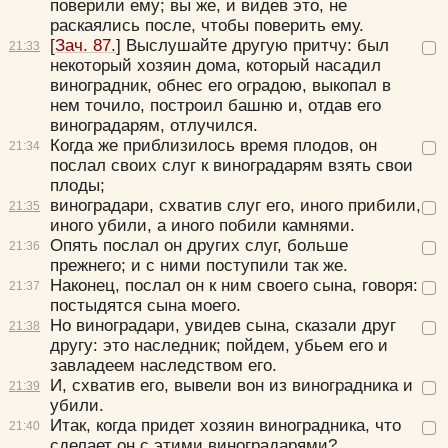
поверили ему; вы же, и видев это, не
раскаялись после, чтобы поверить ему.
[
Зач. 87.
]
Выслушайте другую притчу: был
21:
33
некоторый хозяин дома, который насадил
виноградник, обнес его оградою, выкопал в
нем точило, построил башню и, отдав его
виноградарям, отлучился.
Когда же приблизилось время плодов, он
21:
34
послал своих слуг к виноградарям взять свои
плоды;
виноградари, схватив слуг его, иного прибили,
21:
35
иного убили, а иного побили камнями.
Опять послал он других слуг, больше
21:
36
прежнего; и с ними поступили так же.
Наконец, послал он к ним своего сына, говоря:
21:
37
постыдятся сына моего.
Но виноградари, увидев сына, сказали друг
21:
38
другу: это наследник; пойдем, убьем его и
завладеем наследством его.
И, схватив его, вывели вон из виноградника и
21:
39
убили.
Итак, когда придет хозяин виноградника, что
21:
40
сделает он с этими виноградарями?