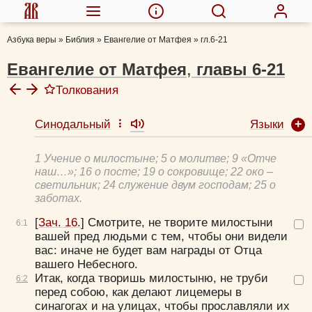
Азбука веры
»
Библия
»
Евангелие от Матфея
»
гл.6-21
Евангелие от Матфея
,
главы
6-21
Толкования
Языки
Синодальный
Афанасий Великий, свт.
Феофилакт Болгарский, блж.
1 Учение о милостыне; 5 о молитве; 9 «Отче
Толковая Библия А.П. Лопухина
наш…»; 16 о посте; 19 о сокровище; 22 око –
Евфимий Зигабен
светильник; 24 служение двум господам; 25 о
заботах.
Иероним Стридонский, блж.
Филарет (Амфитеатров), свт.
[
Зач. 16.
]
Смотрите, не творите милостыни
6:
1
Никифор (Феотокис), архиеп.
вашей пред людьми с тем, чтобы они видели
вас: иначе не будет вам награды от Отца
Кассиан (Безобразов), еп.
вашего Небесного.
Исидор Пелусиот, прп.
Итак, когда творишь милостыню, не труби
6:
2
Михаил (Лузин), еп.
перед собою, как делают лицемеры в
Иоанн Кронштадтский, прав.
синагогах и на улицах, чтобы прославляли их