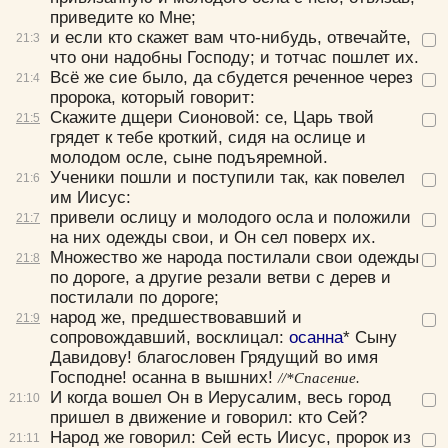
приведите ко Мне;
и если кто скажет вам что-нибудь, отвечайте,
21:
3
что они надобны Господу; и тотчас пошлет их.
Всё же сие было, да сбудется реченное через
21:
4
пророка, который говорит:
Скажите дщери Сионовой: се, Царь твой
21:
5
грядет к тебе кроткий, сидя на ослице и
молодом осле, сыне подъяремной.
Ученики пошли и поступили так, как повелел
21:
6
им Иисус:
привели ослицу и молодого осла и положили
21:
7
на них одежды свои, и Он сел поверх их.
Множество же народа постилали свои одежды
21:
8
по дороге, а другие резали ветви с дерев и
постилали по дороге;
народ же, предшествовавший и
21:
9
сопровождавший, восклицал:
осанна
* Сыну
Давидову! благословен Грядущий во имя
Цвет:
Господне! осанна в вышних!
//*Спасение.
И когда вошел Он в Иерусалим, весь город
21:
10
пришел в движение и говорил:
кто Сей?
Народ же говорил:
Сей есть Иисус, пророк из
21:
11