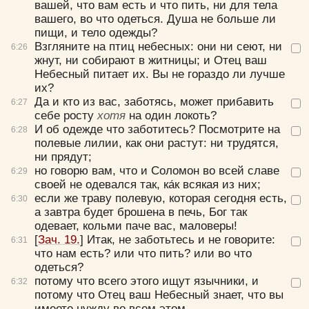
вашей, что вам есть и что пить, ни для тела
вашего, во что одеться. Душа не больше ли
пищи, и тело одежды?
Взгляните на птиц небесных: они ни сеют, ни
6:
26
жнут, ни собирают в житницы; и Отец ваш
Небесный питает их. Вы не гораздо ли лучше
их?
Да и кто из вас, заботясь, может прибавить
6:
27
себе росту
хотя
на один локоть?
И об одежде что заботитесь? Посмотрите на
6:
28
полевые лилии, как они растут: ни трудятся,
ни прядут;
но говорю вам, что и Соломон во всей славе
6:
29
своей не одевался так, ка́к всякая из них;
если же траву полевую, которая сегодня есть,
6:
30
а завтра будет брошена в печь, Бог так
одевает, кольми паче вас, маловеры!
[
Зач. 19.
]
Итак, не заботьтесь и не говорите:
6:
31
что нам есть? или что пить? или во что
одеться?
потому что всего этого ищут язычники, и
6:
32
потому что Отец ваш Небесный знает, что вы
имеете нужду во всем этом.