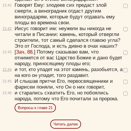
Говорят Ему:
злодеев сих предаст злой
21:
41
смерти, а виноградник отдаст другим
виноградарям, которые будут отдавать ему
плоды во времена свои.
Иисус говорит им:
неужели вы никогда не
21:
42
читали в Писании: камень, который отвергли
строители, тот самый сделался главою угла?
Это от Господа, и есть дивно в очах наших?
[
Зач. 88.
]
Потому сказываю вам, что
21:
43
отнимется от вас Царство Божие и дано будет
народу, приносящему плоды его;
и тот, кто упадет на этот камень, разобьется, а
21:
44
на кого он упадет, того раздавит.
И слышав притчи Его, первосвященники и
21:
45
фарисеи поняли, что Он о них говорит,
и старались схватить Его, но побоялись
21:
46
народа, потому что Его почитали за пророка.
Вопросы к главе 21
Читать далее