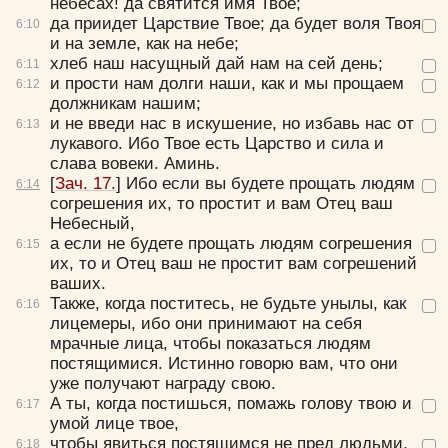
небесах! да святится имя Твое;
да приидет Царствие Твое; да будет воля Твоя
6:
10
и на земле, как на небе;
хлеб наш насущный дай нам на сей день;
6:
11
и прости нам долги наши, как и мы прощаем
6:
12
должникам нашим;
и не введи нас в искушение, но избавь нас от
6:
13
лукавого. Ибо Твое есть Царство и сила и
слава вовеки. Аминь.
[
Зач. 17.
]
Ибо если вы будете прощать людям
6:
14
согрешения их, то простит и вам Отец ваш
Небесный,
а если не будете прощать людям согрешения
6:
15
их, то и Отец ваш не простит вам согрешений
ваших.
Также, когда поститесь, не будьте унылы, как
6:
16
лицемеры, ибо они принимают на себя
мрачные лица, чтобы показаться людям
постящимися. Истинно говорю вам, что они
уже получают награду свою.
А ты, когда постишься, помажь голову твою и
6:
17
умой лице твое,
чтобы явиться постящимся не пред людьми,
6:
18