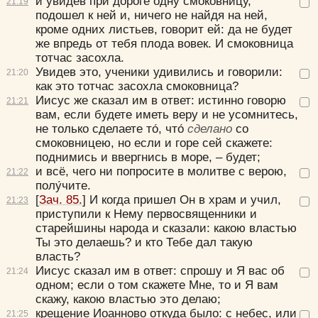
и увидев при дороге одну смоковницу,
21:
19
подошел к ней и, ничего не найдя на ней,
кроме одних листьев, говорит ей:
да не будет
же впредь от тебя плода вовек.
И смоковница
тотчас засохла.
Увидев это, ученики удивились и говорили:
21:
20
как это тотчас засохла смоковница?
Иисус же сказал им в ответ:
истинно говорю
21:
21
вам, если будете иметь веру и не усомнитесь,
не только сделаете то́, что́
сделано
со
смоковницею, но если и горе сей скажете:
поднимись и ввергнись в море, – будет;
и всё, чего ни попросите в молитве с верою,
21:
22
полу́чите.
[
Зач. 85.
] И когда пришел Он в храм и учил,
21:
23
приступили к Нему первосвященники и
старейшины народа и сказали:
какою властью
Ты это делаешь? и кто Тебе дал такую
власть?
Иисус сказал им в ответ:
спрошу и Я вас об
21:
24
одном; если о том скажете Мне, то и Я вам
скажу, какою властью это делаю;
крещение Иоанново откуда было: с небес, или
21:
25