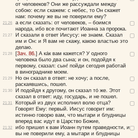
от человеков?
Они же рассуждали между
собою:
если скажем: с небес, то Он скажет
нам: почему же вы не поверили ему?
а если сказать: от человеков, – боимся
21:
26
народа, ибо все почитают Иоанна за пророка.
И сказали в ответ Иисусу:
не знаем.
Сказал
21:
27
им и Он:
и Я вам не скажу, какою властью это
делаю.
[
Зач. 86.
]
А ка́к вам кажется? У одного
21:
28
человека было два сына; и он, подойдя к
первому, сказал: сын! пойди сегодня работай
в винограднике моем.
Но он сказал в ответ: не хочу; а после,
21:
29
раскаявшись, пошел.
И подойдя к другому, он сказал то́ же. Этот
21:
30
сказал в ответ: иду, государь, и не пошел.
Который из двух исполнил волю отца?
21:
31
Говорят Ему:
первый.
Иисус говорит им:
истинно говорю вам, что мытари и блудницы
вперед вас идут в Царство Божие,
ибо пришел к вам Иоанн путем праведности, и
21:
32
вы не поверили ему, а мытари и блудницы