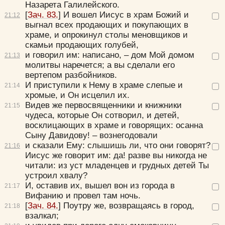
Назарета Галилейского.
[
Зач. 83.
] И вошел Иисус в храм Божий и
21:
12
Да
Хорошо
Нет
выгнал всех продающих и покупающих в
Вход
Регистрация
храме, и опрокинул столы меновщиков и
скамьи продающих голубей,
и говорил им:
написано, – дом Мой домом
21:
13
молитвы наречется; а вы сделали его
вертепом разбойников.
И приступили к Нему в храме слепые и
21:
14
Удалить
Сохранить
хромые, и Он исцелил их.
Видев же первосвященники и книжники
21:
15
чудеса, которые Он сотворил, и детей,
восклицающих в храме и говорящих:
осанна
Сыну Давидову!
– вознегодовали
и сказали Ему:
слышишь ли, что они говорят?
21:
16
Иисус же говорит им:
да! разве вы никогда не
читали: из уст младенцев и грудных детей Ты
устроил хвалу?
И, оставив их, вышел вон из города в
21:
17
Вифанию и провел там ночь.
[
Зач. 84.
] Поутру же, возвращаясь в город,
21:
18
взалкал;