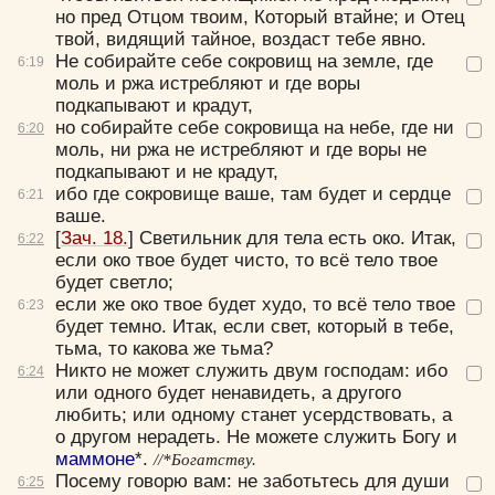
но пред Отцом твоим, Который втайне; и Отец
твой, видящий тайное, воздаст тебе явно.
Не собирайте себе сокровищ на земле, где
6:
19
моль и ржа истребляют и где воры
подкапывают и крадут,
но собирайте себе сокровища на небе, где ни
6:
20
моль, ни ржа не истребляют и где воры не
подкапывают и не крадут,
ибо где сокровище ваше, там будет и сердце
6:
21
ваше.
[
Зач. 18.
]
Светильник для тела есть око. Итак,
6:
22
если око твое будет чисто, то всё тело твое
будет светло;
если же око твое будет худо, то всё тело твое
6:
23
будет темно. Итак, если свет, который в тебе,
тьма, то какова же тьма?
Никто не может служить двум господам: ибо
6:
24
или одного будет ненавидеть, а другого
любить; или одному станет усердствовать, а
о другом нерадеть. Не можете служить Богу и
маммоне
*.
//*Богатству.
Посему говорю вам: не заботьтесь для души
6:
25