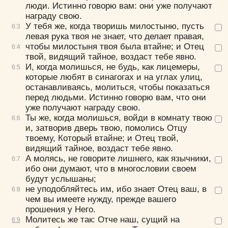
люди. Истинно говорю вам: они уже получают
Иоанн Бухарев, прот.
награду свою.
Олег Стеняев, протоиерей
У тебя же, когда творишь милостыню, пусть
6:
3
Мефодий (Кульман), епископ
левая рука твоя не знает, что делает правая,
Троицкие листки (XIX в.)
чтобы милостыня твоя была втайне; и Отец
6:
4
твой, видящий тайное, воздаст тебе явно.
И, когда молишься, не будь, как лицемеры,
6:
5
которые любят в синагогах и на углах улиц,
останавливаясь, молиться, чтобы показаться
перед людьми. Истинно говорю вам, что они
уже получают награду свою.
Ты же, когда молишься, войди в комнату твою
6:
6
и, затворив дверь твою, помолись Отцу
твоему, Который втайне; и Отец твой,
видящий тайное, воздаст тебе явно.
А молясь, не говорите лишнего, как язычники,
6:
7
ибо они думают, что в многословии своем
будут услышаны;
не уподобляйтесь им, ибо знает Отец ваш, в
6:
8
чем вы имеете нужду, прежде вашего
прошения у Него.
Молитесь же так: Отче наш, сущий на
6:
9