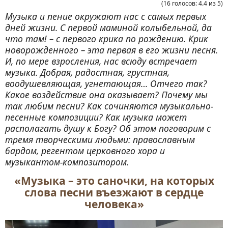
(
16
голосов
:
4.4
из
5
)
Музыка и пение окружают нас с самых первых
дней жизни. С первой маминой колыбельной, да
что там! – с первого крика по рождению. Крик
новорожденного – эта первая в его жизни песня.
И, по мере взросления, нас всюду встречает
музыка. Добрая, радостная, грустная,
воодушевляющая, угнетающая… Отчего так?
Какое воздействие она оказывает? Почему мы
так любим песни? Как сочиняются музыкально-
песенные композиции? Как музыка может
располагать душу к Богу? Об этом поговорим с
тремя творческими людьми: православным
бардом, регентом церковного хора и
музыкантом-композитором.
«Музыка – это саночки, на которых
слова песни въезжают в сердце
человека»