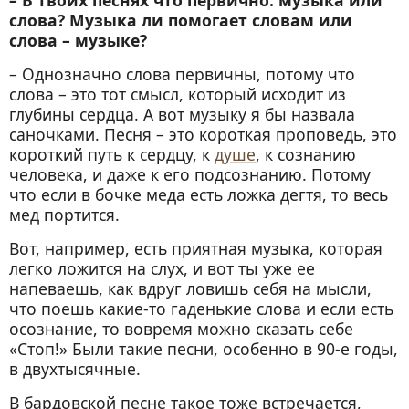
– В твоих песнях что первично: музыка или
слова? Музыка ли помогает словам или
слова – музыке?
– Однозначно слова первичны, потому что
слова – это тот смысл, который исходит из
глубины сердца. А вот музыку я бы назвала
саночками. Песня – это короткая проповедь, это
короткий путь к сердцу, к
душе
, к сознанию
человека, и даже к его подсознанию. Потому
что если в бочке меда есть ложка дегтя, то весь
мед портится.
Вот, например, есть приятная музыка, которая
легко ложится на слух, и вот ты уже ее
напеваешь, как вдруг ловишь себя на мысли,
что поешь какие-то гаденькие слова и если есть
осознание, то вовремя можно сказать себе
«Стоп!» Были такие песни, особенно в 90-е годы,
в двухтысячные.
В бардовской песне такое тоже встречается,