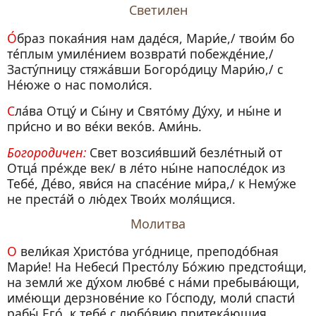
Светилен
О́браз покая́ния нам даде́ся, Мари́е,/ твои́м бо
те́плым умиле́нием возврати́ побежде́ние,/
Засту́пницу стяжа́вши Богоро́дицу Мари́ю,/ с
Не́юже о нас помоли́ся.
Сла́ва Отцу́ и Сы́ну и Свято́му Ду́ху, и ны́не и
при́сно и во ве́ки веко́в. Ами́нь.
Богородичен:
Свет возсия́вший безле́тный от
Отца́ пре́жде век/ в ле́то ны́не напосле́док из
Тебе́, Де́во, яви́ся на спасе́ние ми́ра,/ к Нему́же
не преста́й о лю́дех Твои́х моля́щися.
Молитва
О вели́кая Христо́ва уго́днице, преподо́бная
Мари́е! На Небеси́ Престо́лу Бо́жию предстоя́щи,
на земли́ же ду́хом любве́ с на́ми пребыва́ющи,
име́ющи дерзнове́ние ко Го́споду, моли́ спасти́
рабы́ Его́, к тебе́ с любо́вию притека́ющия.