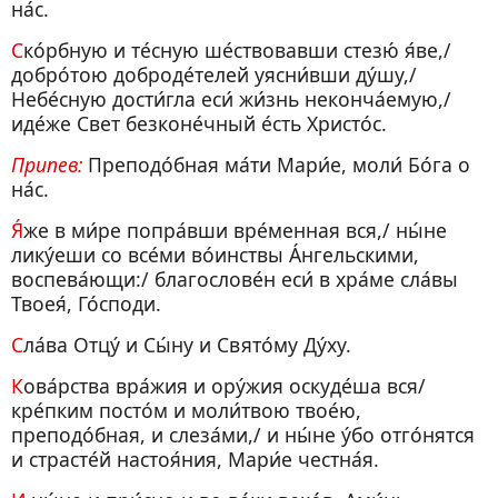
на́с.
Ско́рбную и те́сную ше́ствовавши стезю́ я́ве,/
добро́тою доброде́телей уясни́вши ду́шу,/
Небе́сную дости́гла еси́ жи́знь неконча́емую,/
иде́же Свет безконе́чный е́сть Христо́с.
Припев:
Преподо́бная ма́ти Мари́е, моли́ Бо́га о
на́с.
Я́же в ми́ре попра́вши вре́менная вся,/ ны́не
лику́еши со все́ми во́инствы А́нгельскими,
воспева́ющи:/ благослове́н еси́ в хра́ме сла́вы
Твоея́, Го́споди.
Сла́ва Отцу́ и Сы́ну и Свято́му Ду́ху.
Кова́рства вра́жия и ору́жия оскуде́ша вся/
кре́пким посто́м и моли́твою твое́ю,
преподо́бная, и слеза́ми,/ и ны́не у́бо отго́нятся
и страсте́й настоя́ния, Мари́е честна́я.