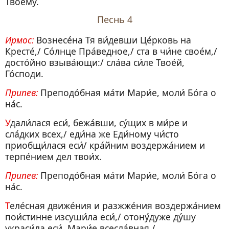
Твоему́.
Песнь 4
Ирмос:
Вознесе́на Тя ви́девши Це́рковь на
Кресте́,/ Со́лнце Пра́ведное,/ ста в чи́не свое́м,/
досто́йно взыва́ющи:/ сла́ва си́ле Твое́й,
Го́споди.
Припев:
Преподо́бная ма́ти Мари́е, моли́ Бо́га о
на́с.
Удали́лася еси́, бежа́вши, су́щих в ми́ре и
сла́дких всех,/ еди́на же Еди́ному чи́сто
приобщи́лася еси́/ кра́йним воздержа́нием и
терпе́нием дел твои́х.
Припев:
Преподо́бная ма́ти Мари́е, моли́ Бо́га о
на́с.
Теле́сная движе́ния и разжже́ния воздержа́нием
пои́стинне изсуши́ла еси́,/ отону́дуже ду́шу
украси́ла еси́, Мари́е всесла́вная,/