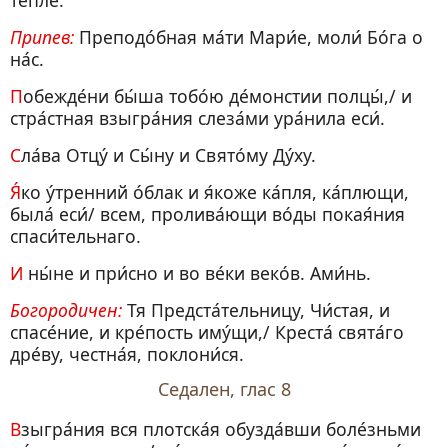
те́пле.
Припев:
Преподо́бная ма́ти Мари́е, моли́ Бо́га о
на́с.
Побежде́ни бы́ша тобо́ю де́монстии полцы́,/ и
стра́стная взыгра́ния слеза́ми ура́нила еси́.
Сла́ва Отцу́ и Сы́ну и Свято́му Ду́ху.
Я́ко у́тренний о́блак и я́коже ка́пля, ка́плющи,
была́ еси́/ всем, пролива́ющи во́ды покая́ния
спаси́тельнаго.
И ны́не и при́сно и во ве́ки веко́в. Ами́нь.
Богородичен:
Тя Предста́тельницу, Чи́стая, и
спасе́ние, и кре́пость иму́щи,/ Креста́ свята́го
дре́ву, честна́я, поклони́ся.
Седален, глас 8
Взыгра́ния вся плотска́я обузда́вши боле́зньми