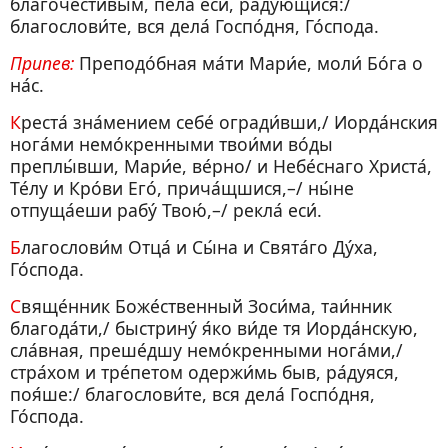
благочести́вым, пе́ла еси́, ра́дующися:/
благослови́те, вся дела́ Госпо́дня, Го́спода.
Припев:
Преподо́бная ма́ти Мари́е, моли́ Бо́га о
на́с.
Креста́ зна́мением себе́ огради́вши,/ Иорда́нския
нога́ми немо́кренными твои́ми во́ды
преплы́вши, Мари́е, ве́рно/ и Небе́снаго Христа́,
Те́лу и Кро́ви Его́, прича́щшися,–/ ны́не
отпуща́еши рабу́ Твою́,–/ рекла́ еси́.
Благослови́м Отца́ и Сы́на и Свята́го Ду́ха,
Го́спода.
Свяще́нник Боже́ственный Зоси́ма, таи́нник
благода́ти,/ быстрину́ я́ко ви́де тя Иорда́нскую,
сла́вная, преше́дшу немо́кренными нога́ми,/
стра́хом и тре́петом одержи́мь быв, ра́дуяся,
поя́ше:/ благослови́те, вся дела́ Госпо́дня,
Го́спода.