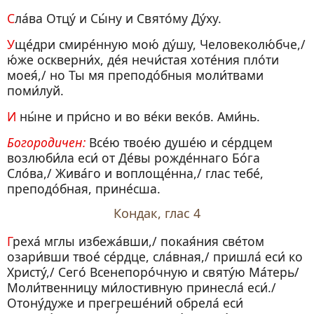
Сла́ва Отцу́ и Сы́ну и Свято́му Ду́ху.
Уще́дри смире́нную мою́ ду́шу, Человеколю́бче,/
ю́же оскверни́х, де́я нечи́стая хоте́ния пло́ти
моея́,/ но Ты мя преподо́бныя моли́твами
поми́луй.
И ны́не и при́сно и во ве́ки веко́в. Ами́нь.
Богородичен:
Все́ю твое́ю душе́ю и се́рдцем
возлюби́ла еси́ от Де́вы рожде́ннаго Бо́га
Сло́ва,/ Жива́го и воплоще́нна,/ глас тебе́,
преподо́бная, прине́сша.
Кондак, глас 4
Греха́ мглы избежа́вши,/ покая́ния све́том
озари́вши твое́ се́рдце, сла́вная,/ пришла́ еси́ ко
Христу́,/ Сего́ Всенепоро́чную и святу́ю Ма́терь/
Моли́твенницу ми́лостивную принесла́ еси́./
Отону́дуже и прегреше́ний обрела́ еси́