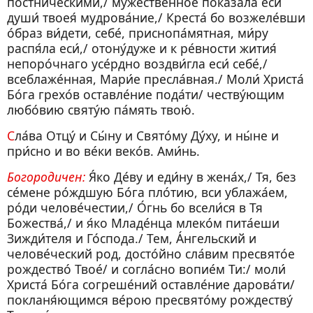
по́стническими,/ му́жественное показа́ла еси́
души́ твоея́ мудрова́ние,/ Креста́ бо возжеле́вши
о́браз ви́дети, себе́, приснопа́мятная, ми́ру
распя́ла еси́,/ отону́дуже и к ре́вности жития́
непоро́чнаго усе́рдно воздви́гла еси́ себе́,/
всеблаже́нная, Мари́е пресла́вная./ Моли́ Христа́
Бо́га грехо́в оставле́ние пода́ти/ честву́ющим
любо́вию святу́ю па́мять твою́.
Сла́ва Отцу́ и Сы́ну и Свято́му Ду́ху, и ны́не и
при́сно и во ве́ки веко́в. Ами́нь.
Богородичен:
Я́ко Де́ву и еди́ну в жена́х,/ Тя, без
се́мене ро́ждшую Бо́га пло́тию, вси ублажа́ем,
ро́ди челове́честии,/ О́гнь бо всели́ся в Тя
Божества́,/ и я́ко Младе́нца млеко́м пита́еши
Зижди́теля и Го́спода./ Тем, А́нгельский и
челове́ческий род, досто́йно сла́вим пресвято́е
рождество́ Твое́/ и согла́сно вопие́м Ти:/ моли́
Христа́ Бо́га согреше́ний оставле́ние дарова́ти/
покланя́ющимся ве́рою пресвято́му рождеству́