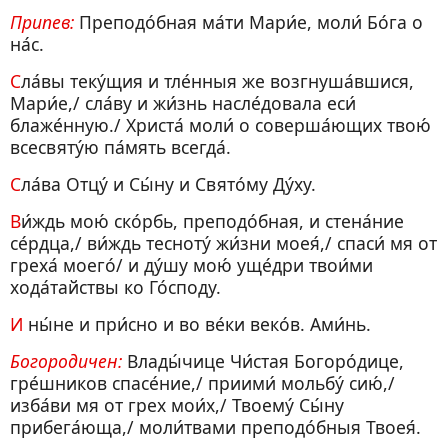
Припев:
Преподо́бная ма́ти Мари́е, моли́ Бо́га о
на́с.
Сла́вы теку́щия и тле́нныя же возгнуша́вшися,
Мари́е,/ сла́ву и жи́знь насле́довала еси́
блаже́нную./ Христа́ моли́ о соверша́ющих твою́
всесвяту́ю па́мять всегда́.
Сла́ва Отцу́ и Сы́ну и Свято́му Ду́ху.
Ви́ждь мою́ ско́рбь, преподо́бная, и стена́ние
се́рдца,/ ви́ждь тесноту́ жи́зни моея́,/ спаси́ мя от
греха́ моего́/ и ду́шу мою́ уще́дри твои́ми
хода́тайствы ко Го́споду.
И ны́не и при́сно и во ве́ки веко́в. Ами́нь.
Богородичен:
Влады́чице Чи́стая Богоро́дице,
гре́шников спасе́ние,/ приими́ мольбу́ сию́,/
изба́ви мя от грех мои́х,/ Твоему́ Сы́ну
прибега́юща,/ моли́твами преподо́бныя Твоея́.