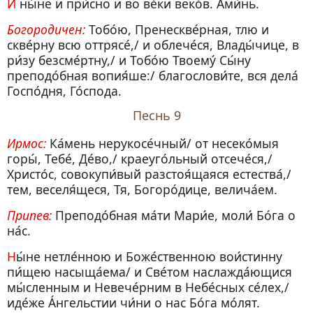
И ны́не и при́сно и во ве́ки веко́в. Ами́нь.
Богородичен:
Тобо́ю, Пренескве́рная, тлю и
скве́рну всю оттрясе́,/ и облече́ся, Влады́чице, в
ри́зу безсме́ртну,/ и Тобо́ю Твоему́ Сы́ну
преподо́бная вопия́ше:/ благослови́те, вся дела́
Госпо́дня, Го́спода.
Песнь 9
Ирмос:
Ка́мень нерукосе́чный/ от несеко́мыя
горы́, Тебе́, Де́во,/ краеуго́льный отсече́ся,/
Христо́с, совокупи́вый разстоя́щаяся естества́,/
тем, веселя́щеся, Тя, Богоро́дице, велича́ем.
Припев:
Преподо́бная ма́ти Мари́е, моли́ Бо́га о
на́с.
Ны́не нетле́нною и Боже́ственною вои́стинну
пи́щею насыща́ема/ и Све́том наслажда́ющися
мы́сленным и Невече́рним в Небе́сных се́лех,/
иде́же А́нгельстии чи́ни о нас Бо́га мо́лят.