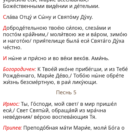
Боже́ственными виде́нии и де́тельми.
Сла́ва Отцу́ и Сы́ну и Свято́му Ду́ху.
Доброде́тельною твое́ю си́лою, слеза́ми и
посто́м кра́йним,/ моли́твою же и ва́ром, зимо́ю
и нагото́ю/ прия́телище была́ еси́ Свята́го Ду́ха
че́стно.
И ны́не и при́сно и во ве́ки веко́в. Ами́нь.
Богородичен:
К Твое́й ико́не прибе́гши, и из Тебе́
Рожде́ннаго, Мари́е Де́во,/ Тобо́ю ны́не обре́те
жи́знь безсме́ртную, в раи́ лику́ющи.
Песнь 5
Ирмос:
Ты, Го́споди, мой свет/ в мир прише́л
еси́,/ Свет Святы́й, обраща́яй из мра́чна
неве́дения/ ве́рою воспева́ющия Тя.
Припев:
Преподо́бная ма́ти Мари́е, моли́ Бо́га о