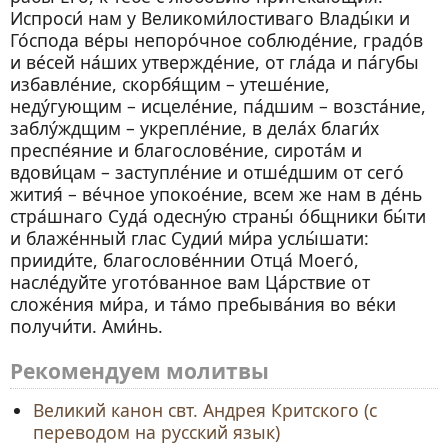
Испроси́ нам у Великоми́лостиваго Влады́ки и
Го́спода ве́ры непоро́чное соблюде́ние, градо́в
и ве́сей на́ших утвержде́ние, от гла́да и па́губы
избавле́ние, скорбя́щим – утеше́ние,
неду́гующим – исцеле́ние, па́дшим – возста́ние,
заблу́ждщим – укрепле́ние, в дела́х благи́х
преспе́яние и благослове́ние, сирота́м и
вдови́цам – заступле́ние и отше́дшим от сего́
жития́ – ве́чное упокое́ние, всем же нам в де́нь
стра́шнаго Суда́ одесну́ю страны́ о́бщники бы́ти
и блаже́нный глас Судии́ ми́ра услы́шати:
прииди́те, благослове́ннии Отца́ Моего́,
насле́дуйте угото́ванное вам Ца́рствие от
сложе́ния ми́ра, и та́мо пребыва́ния во ве́ки
получи́ти. Ами́нь.
Рекомендуем молитвы
Великий канон свт. Андрея Критского (с
переводом на русский язык)