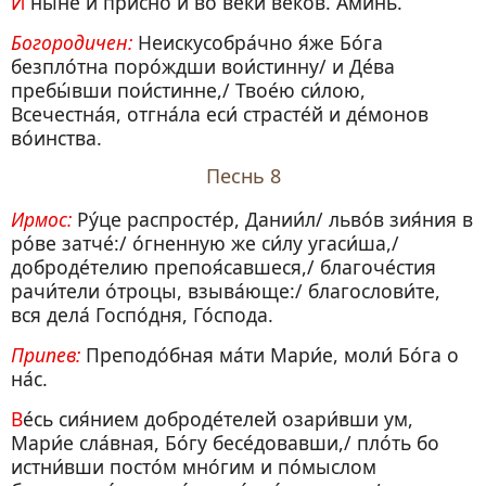
И ны́не и при́сно и во ве́ки веко́в. Ами́нь.
Богородичен:
Неискусобра́чно я́же Бо́га
безпло́тна поро́ждши вои́стинну/ и Де́ва
пребы́вши пои́стинне,/ Твое́ю си́лою,
Всечестна́я, отгна́ла еси́ страсте́й и де́монов
во́инства.
Песнь 8
Ирмос:
Ру́це распросте́р, Дании́л/ льво́в зия́ния в
ро́ве затче́:/ о́гненную же си́лу угаси́ша,/
доброде́телию препоя́савшеся,/ благоче́стия
рачи́тели о́троцы, взыва́юще:/ благослови́те,
вся дела́ Госпо́дня, Го́спода.
Припев:
Преподо́бная ма́ти Мари́е, моли́ Бо́га о
на́с.
Ве́сь сия́нием доброде́телей озари́вши ум,
Мари́е сла́вная, Бо́гу бесе́довавши,/ пло́ть бо
истни́вши посто́м мно́гим и по́мыслом