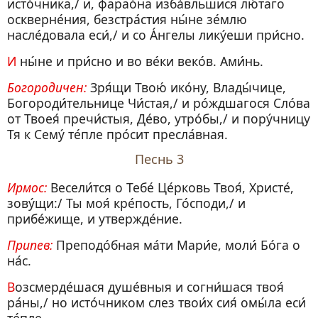
исто́чника,/ и, фарао́на изба́вльшися лю́таго
оскверне́ния, безстра́стия ны́не зе́млю
насле́довала еси́,/ и со А́нгелы лику́еши при́сно.
И ны́не и при́сно и во ве́ки веко́в. Ами́нь.
Богородичен:
Зря́щи Твою́ ико́ну, Влады́чице,
Богороди́тельнице Чи́стая,/ и ро́ждшагося Сло́ва
от Твоея́ пречи́стыя, Де́во, утро́бы,/ и пору́чницу
Тя к Сему́ те́пле про́сит пресла́вная.
Песнь 3
Ирмос:
Весели́тся о Тебе́ Це́рковь Твоя́, Христе́,
зову́щи:/ Ты моя́ кре́пость, Го́споди,/ и
прибе́жище, и утвержде́ние.
Припев:
Преподо́бная ма́ти Мари́е, моли́ Бо́га о
на́с.
Возсмерде́шася душе́вныя и согни́шася твоя́
ра́ны,/ но исто́чником слез твои́х сия́ омы́ла еси́