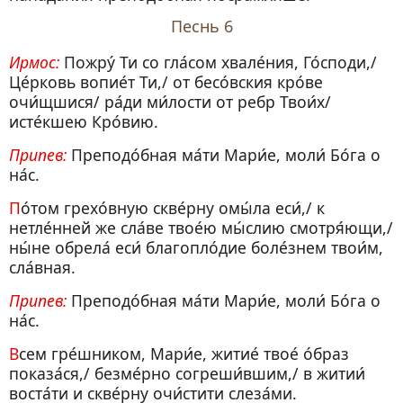
Песнь 6
Ирмос:
Пожру́ Ти со гла́сом хвале́ния, Го́споди,/
Це́рковь вопие́т Ти,/ от бесо́вския кро́ве
очи́щшися/ ра́ди ми́лости от ребр Твои́х/
исте́кшею Кро́вию.
Припев:
Преподо́бная ма́ти Мари́е, моли́ Бо́га о
на́с.
По́том грехо́вную скве́рну омы́ла еси́,/ к
нетле́нней же сла́ве твое́ю мы́слию смотря́ющи,/
ны́не обрела́ еси́ благопло́дие боле́знем твои́м,
сла́вная.
Припев:
Преподо́бная ма́ти Мари́е, моли́ Бо́га о
на́с.
Всем гре́шником, Мари́е, житие́ твое́ о́браз
показа́ся,/ безме́рно согреши́вшим,/ в житии́
воста́ти и скве́рну очи́стити слеза́ми.