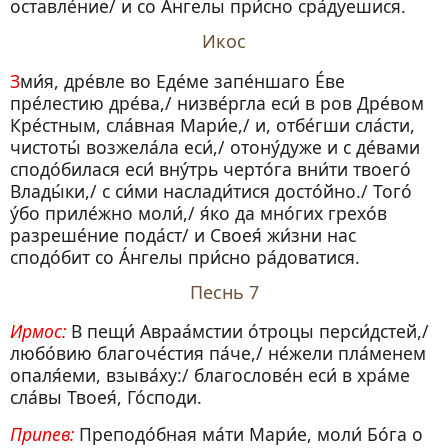
оставле́ние/ и со А́нгелы при́сно сра́дуешися.
Икос
Зми́я, дре́вле во Еде́ме запе́ншаго Е́ве
пре́лестию дре́ва,/ низве́ргла еси́ в ров Дре́вом
Кре́стным, сла́вная Мари́е,/ и, отбе́гши сла́сти,
чистоты́ возжела́ла еси́,/ отону́дуже и с де́вами
сподо́билася еси́ вну́трь черто́га вни́ти твоего́
Влады́ки,/ с си́ми наслади́тися досто́йно./ Того́
у́бо приле́жно моли́,/ я́ко да мно́гих грехо́в
разреше́ние пода́ст/ и Своея́ жи́зни нас
сподо́бит со А́нгелы при́сно ра́доватися.
Песнь 7
Ирмос:
В пещи́ Авраа́мстии о́троцы перси́дстей,/
любо́вию благоче́стия па́че,/ не́жели пла́менем
опаля́еми, взыва́ху:/ благослове́н еси́ в хра́ме
сла́вы Твоея́, Го́споди.
Припев:
Преподо́бная ма́ти Мари́е, моли́ Бо́га о