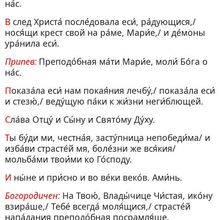
на́с.
В след Христа́ после́довала еси́, ра́дующися,/
нося́щи крест свой на ра́ме, Мари́е,/ и де́моны
ура́нила еси́.
Припев:
Преподо́бная ма́ти Мари́е, моли́ Бо́га о
на́с.
Показа́ла еси́ нам покая́ния лечбу́,/ показа́ла еси́
и стезю́,/ веду́щую па́ки к жи́зни неги́блющей.
Сла́ва Отцу́ и Сы́ну и Свято́му Ду́ху.
Ты бу́ди ми, честна́я, засту́пница непобеди́ма/ и
изба́ви страсте́й мя, боле́зни же вся́кия/
мольба́ми твои́ми ко Го́споду.
И ны́не и при́сно и во ве́ки веко́в. Ами́нь.
Богородичен:
На Твою́, Влады́чице Чи́стая, ико́ну
взира́ше,/ Тебе́ всегда́ моля́щися,/ страсте́й
напа́дания преподо́бная посрамля́ше.