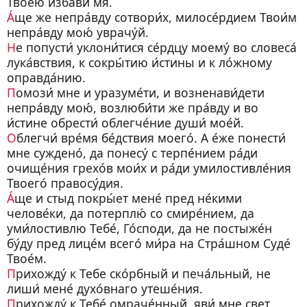
Твое́ю изба́ви мя.
А́
ще же непра́вду сотвори́х, милосе́рдием Твои́м
непра́вду мою́ уврачу́й.
Н
е попусти́ уклони́тися се́рдцу моему́ во словеса́
лука́вствия, к сокры́тию и́стины и к ло́жному
оправда́нию.
П
омози́ мне и уразуме́ти, и возненави́дети
непра́вду мою́, возлюби́ти же пра́вду и во
и́стине обрести́ облегче́ние души́ мое́й.
О
блегчи́ вре́мя бе́дствия моего́. А е́же понести́
мне суждено́, да понесу́ с терпе́нием ра́ди
очище́ния грехо́в мои́х и ра́ди умилостивле́ния
Твоего́ правосу́дия.
А́
ще и стыд покры́ет мене́ пред не́кими
челове́ки, да потерплю́ со смире́нием, да
уми́лостивлю Тебе́, Го́споди, да не постыже́н
бу́ду пред лице́м всего́ ми́ра на Стра́шном Суде́
Твое́м.
П
рихожду́ к Тебе ско́рбный и печа́льный, не
лиши́ мене́ духо́внаго утеше́ния.
П
рихожду́ к Тебе́ омраче́нный, яви́ мне свет