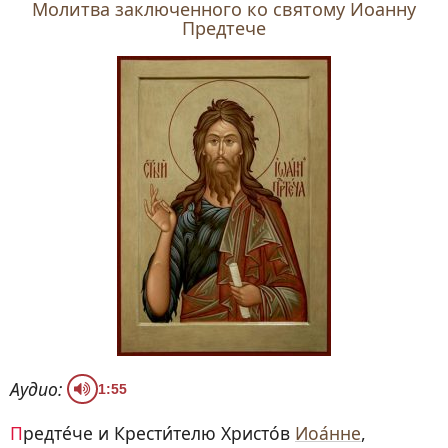
Молитва заключенного ко святому Иоанну
Предтече
Аудио:
1:55
Предте́че и Крести́телю Христо́в
Иоа́нне
,