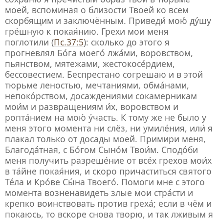
моей, вспоминая о близости Твоей ко всем
скорбящим и заключённым. Приведи́ мою́ ду́шу
гре́шную к покая́нию. Грехи мои меня
поглотили (
Пс.37:5
): сколько до этого я
прогневлял Бо́га моего́ лжа́ми, воровством,
пьянством, мятежами, жестокосе́рдием,
бессовестием. Беспрестано согрешаю и в этой
тюрьме леностью, мечтаниями, обма́нами,
непоко́рством, досаждениями сокамерникам
мои́м и развращениям и́х, воровством и
ропта́нием на мою́ у́часть. К тому же не было у
меня этого момента ни слёз, ни умиле́ния, или́ я
плакал только от досады моей. Примири меня,
Благода́тная, с Бо́гом Сыно́м Твои́м. Сподо́би
меня получить разреше́ние от все́х грехов мои́х
в та́йне покая́ния, и скоро причаститься святого
Те́ла и Кро́ве Сы́на Твоего́. Помоги мне с этого
момента возненавидеть злые мои стра́сти и
крепко воинствовать против греха́; если в чём и
покаюсь, то вскоре снова творю, и так лживым я