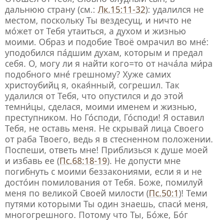
дальнюю страну (см.:
Лк.15:11-32
): удалился не
местом, поскольку Ты вездесущ, и ничто не
мо́жет от Тебя утаиться, а духом и жизнью
моими. Образ и подобие Твоё омрачил во мне́:
уподобился па́дшим духам, которым и предал
себя. О, могу ли я найти кого=то от нача́ла ми́ра
подобного мне́ грешному? Хуже самих
христоубийц я, окая́нный, согрешил. Так
удалился от Тебя, что опустился и до этой
темни́цы, сделася, моими именем и жизнью,
преступником. Но Го́споди, Го́споди! Я оставил
Тебя, не оставь меня. Не скрывай лица Своего
от раба Твоего, ведь я в стесненном положении.
Поспеши, ответь мне! Приблизься к душе моей
и избавь ее (
Пс.68:18-19
). Не допусти мне
погибнуть с моими беззакониями, если я и не
досто́ин помилования от Тебя. Боже, помилуй
меня по великой Своей милости (
Пс.50:1
)! Теми
путями которыми Ты один знаешь, спаси́ меня,
многогрешного. Потому что Ты, Бо́же, Бо́г