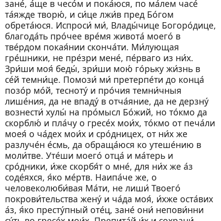
зане́, а́ще в чесо́м и пока́юся, по ма́лем часе́
та́яжде творю́, и си́це лжи́в пред Бо́гом
обрета́юся. Испроси́ ми́, Влады́чице Богоро́дице,
благода́ть про́чее вре́мя живота́ моего́ в
тве́рдом покая́нии сконча́ти. Ми́лующая
гре́шники, не пре́зри мене́, пе́рваго из ни́х.
Зри́ши моя́ беды́, зри́ши мою́ го́рьку жи́знь в
се́й темни́це. Помози́ ми́ претерпе́ти до конца́
позо́р мо́й, тесноту́ и про́чия темни́чныя
лише́ния, да не впаду́ в отча́яние, да не дерзну́
вознести́ хулы́ на про́мысл Бо́жий, но то́кмо да
скорблю́ и пла́чу о гресе́х мои́х, то́кмо от печа́ли
моея́ о ча́дех мои́х и сро́дницех, от ни́х же
разлуче́н е́смь, да обраща́юся ко утеше́нию в
моли́тве. Уте́ши моего́ отца́ и ма́терь и
сро́дники, и́же скорбя́т о мне́, для ни́х же а́з
соде́яхся, я́ко ме́ртв. Наипа́че же, о
человеколюби́вая Ма́ти, не лиши́ Твоего́
покрови́тельства жену́ и ча́да моя́, и́хже оста́вих
а́з, я́ко престу́пный оте́ц, зане́ они́ непови́нни
су́ть во гресе́х мои́х. Препита́й и́х и сохрани́