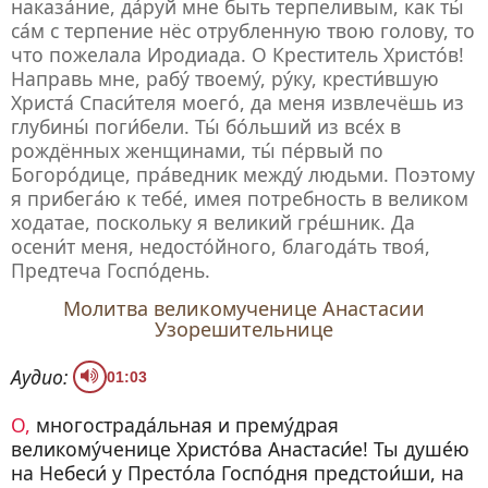
наказа́ние, да́руй мне быть терпеливым, как ты́
са́м с терпение нёс отрубленную твою голову, то
что пожелала Иродиада. О Креститель Христо́в!
Направь мне, рабу́ твоему́, ру́ку, крести́вшую
Христа́ Спаси́теля моего́, да меня извлечёшь из
глубины́ поги́бели. Ты́ бо́льший из все́х в
рождённых женщинами, ты́ пе́рвый по
Богоро́дице, пра́ведник между́ людьми. Поэтому
я прибега́ю к тебе́, имея потребность в великом
ходатае, поскольку я великий гре́шник. Да
осени́т меня, недосто́йного, благода́ть твоя́,
Предтеча Госпо́день.
Молитва великомученице Анастасии
Узорешительнице
Аудио:
01:03
О, многострада́льная и прему́драя
великому́ченице Христо́ва Анастаси́е! Ты душе́ю
на Небеси́ у Престо́ла Госпо́дня предстои́ши, на