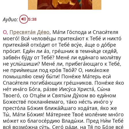
Аудио:
5:38
О,
Пресвята́я Де́во
, Ма́ти Го́спода и Спаси́теля
моего́! Вси́ челове́цы притека́ют к Тебе́ и никто́
притека́яй отхо́дит от Тебе́ всу́е, а́ще о до́бре
про́сит. Еди́н ли а́з, гре́шник в темни́це седя́й,
забве́н бу́ду от Тебе́? Мене́ ли еди́наго моли́тву
не услы́шиши? Мене́ ли, прибега́ющаго к Тебе́,
не прии́меши под кро́в Тво́й? О, ника́коже
помышля́ю сему́ бы́ти! Поне́же Ма́терь еси́
Спаси́теля погиба́ющих гре́шников. Поне́же я́ко
не́т ина́го Бо́га, ра́зве Иису́са Христа́, Сы́на
Твоего́, со Отце́м и Святы́м Ду́хом во еди́ном
Божестве́ покланя́емаго, та́ко не́сть ино́го у
престо́ла Бо́жия ближа́йшаго хода́тая, я́ко же
Ты́, Ма́ти Бо́жия! Ма́тернее Твое́ моле́ние мно́го
мо́жет ко благосе́рдию Влады́ки. Пред Ни́м Тебе́
вся́ возмо́жна су́ть. Сего́ ра́ди, на Тя́ по Бо́зе все́