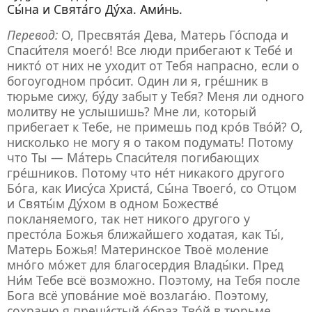
Сы́на и Свята́го Ду́ха. Ами́нь.
Перевод:
О, Пресвята́я Дева, Матерь Го́спода и
Спаси́теля моего́! Все люди прибегают к Тебе́ и
никто́ от них не уходит от Тебя напрасно, если о
богоугодном про́сит. Один ли я, гре́шник в
тюрьме сижу, бу́ду забыт у Тебя? Меня ли одного
молитву не услышишь? Мне ли, который
прибегает к Тебе, не примешь под кро́в Тво́й? О,
нисколько не могу я о таком подумать! Потому
что Ты — Ма́терь Спаси́теля погибающих
гре́шников. Потому что не́т никакого другого
Бо́га, как Иису́са Христа́, Сы́на Твоего́, со Отцом
и Святы́м Ду́хом в одном Божестве́
покланяемого, так нет никого другого у
престо́ла Божья ближайшего ходатая, как Ты́,
Матерь Божья! Материнское Твоё моление
мно́го мо́жет для благосердия Влады́ки. Пред
Ни́м Тебе всё возможно. Поэтому, на Тебя после
Бога всё упова́ние моё возлага́ю. Поэтому,
сохраню я пречи́стый о́браз Тво́й в тюрьме