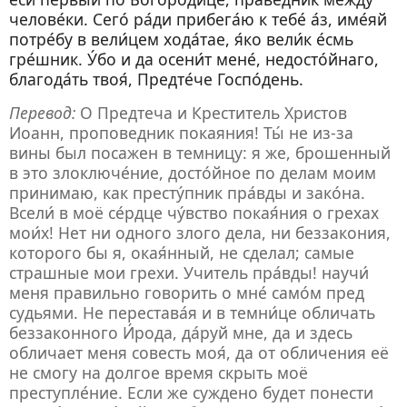
челове́ки. Сего́ ра́ди прибега́ю к тебе́ а́з, име́яй
потре́бу в вели́цем хода́тае, я́ко вели́к е́смь
гре́шник. У́бо и да осени́т мене́, недосто́йнаго,
благода́ть твоя́, Предте́че Госпо́день.
Перевод:
О Предтеча и Креститель Христов
Иоанн, проповедник покаяния! Ты́ не из-за
вины был посажен в темницу: я же, брошенный
в это злоключе́ние, досто́йное по делам моим
принимаю, как престу́пник пра́вды и зако́на.
Всели́ в моё се́рдце чу́вство покая́ния о грехах
мои́х! Нет ни одного злого дела, ни беззакония,
которого бы я, окая́нный, не сделал; самые
страшные мои грехи. Учитель пра́вды! научи́
меня правильно говорить о мне́ само́м пред
судьями. Не перестава́я и в темни́це обличать
беззаконного И́рода, да́руй мне, да и здесь
обличает меня совесть моя́, да от обличения её
не смогу на долгое время скрыть моё
преступле́ние. Если же суждено будет понести