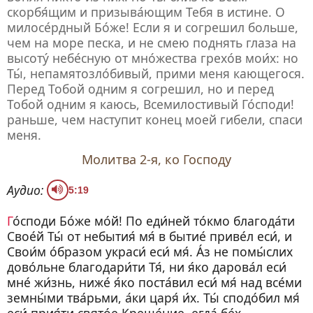
скорбя́щим и призыва́ющим Тебя в истине. О
милосе́рдный Бо́же! Если я и согрешил больше,
чем на море песка, и не смею поднять глаза на
высоту́ небе́сную от мно́жества грехо́в мои́х: но
Ты́, непамятозло́бивый, прими меня кающегося.
Перед Тобой одним я согрешил, но и перед
Тобой одним я каюсь, Всемилостивый Го́споди!
раньше, чем наступит конец моей гибели, спаси
меня.
Молитва 2-я, ко Господу
Аудио:
5:19
Го́споди Бо́же мо́й! По еди́ней то́кмо благода́ти
Свое́й Ты́ от небытия́ мя́ в бытие́ приве́л еси́, и
Свои́м о́бразом украси́ еси́ мя́. А́з не помы́слих
дово́льне благодари́ти Тя́, ни я́ко дарова́л еси́
мне́ жи́знь, ниже́ я́ко поста́вил еси́ мя́ над все́ми
земны́ми тва́рьми, а́ки царя́ и́х. Ты́ сподо́бил мя́
еси́ прия́ти свято́е Креще́ние, егда́ бе́х