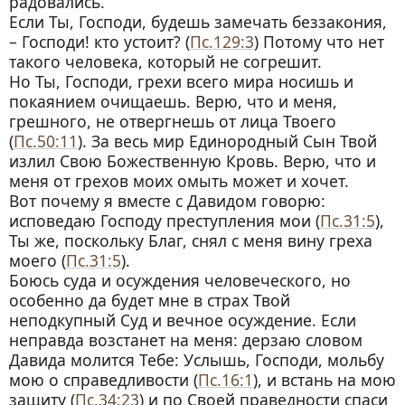
радовались.
Если Ты, Господи, будешь замечать беззакония,
– Господи! кто устоит? (
Пс.129:3
) Потому что нет
такого человека, который не согрешит.
Но Ты, Господи, грехи всего мира носишь и
покаянием очищаешь. Верю, что и меня,
грешного, не отвергнешь от лица Твоего
(
Пс.50:11
). За весь мир Единородный Сын Твой
излил Свою Божественную Кровь. Верю, что и
меня от грехов моих омыть может и хочет.
Вот почему я вместе с Давидом говорю:
исповедаю Господу преступления мои (
Пс.31:5
),
Ты же, поскольку Благ, снял с меня вину греха
моего (
Пс.31:5
).
Боюсь суда и осуждения человеческого, но
особенно да будет мне в страх Твой
неподкупный Суд и вечное осуждение.
Если
неправда возстанет на меня: дерзаю словом
Давида молится Тебе: Услышь, Господи, мольбу
мою о справедливости (
Пс.16:1
), и встань на мою
защиту (
Пс.34:23
) и по Своей праведности спаси