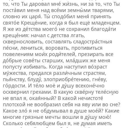
то, что Ты даровал мне́ жи́знь, ни за то, что Ты
поста́вил меня над все́ми земны́ми тварями,
словно их царя́. Ты́ сподо́бил меня́ принять
свято́е Креще́ние, когда я был ещё младенцем.
Я же из де́тства моего́ не сохранил благода́ти
креще́ния: начал с детства лгать,
сквернословить, составлять сладостра́стныя
пе́сни, лениться, воровать, противиться
повелениям мои́х роди́телей, презирать все
до́брые сове́ты старших, мла́дших же меня
попусту избивать. Когда наступил во́зраст
му́жества, предался разли́чным страстям,
пья́нству, блуду́, злоприобре́тению, гне́ву,
го́рдости. И те́ло моё и ду́шу всеконе́чно
осквернил грехами. В какую скве́рну теле́сную
не впал я, окая́нный? В какой нечистоте́
плотской не вообразил себя на яву или во сне?
Какое зло́ я не обдумывал в душе мое́й? Какие
многие грязные мечты вошли в ду́шу мою́!
Сколько себялюбцем был я, не думая иметь