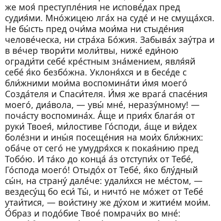
же моя́ преступле́ния не испове́дах пред
судия́ми. Мно́жицею лга́х на суде́ и не смуща́хся.
Не бы́сть пред очи́ма мои́ма ни стыде́ния
челове́ческа, ни стра́ха Бо́жия. Забыва́х зау́тра и
в ве́чер твори́ти моли́твы, ниже́ еди́ною
огради́ти себе́ кре́стным зна́мением, явля́яй
себе́ я́ко безбо́жна. Уклоня́хся и в бесе́де с
бли́жними мои́ма воспомина́ти и́мя моего́
Созда́теля и Спаси́теля. И́мя же врага́ спасе́ния
моего́, диа́вола, — увы́ мне́, неразу́мному! —
поча́сту воспомина́х. А́ще и прия́х блага́я от
руки́ Твоея́, ми́лостиве Го́споди, а́ще и ви́дех
боле́зни и ины́я посеще́ния на мои́х бли́жних:
оба́че от сего́ не умудря́хся к покая́нию пред
Тобо́ю. И та́ко до конца́ а́з отступи́х от Тебе́,
Го́спода моего́! Отыдо́х от Тебе́, я́ко блу́дный
сы́н, на страну́ дале́че: удали́хся не ме́стом, —
вездесу́щ бо еси́ Ты́, и ничто́ не мо́жет от Тебе́
утаи́тися, — вои́стину же ду́хом и житие́м мои́м.
О́браз и подо́бие Твое́ помрачи́х во мне́: