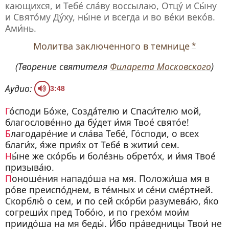
кающихся, и Тебе́ сла́ву воссылаю, Отцу́ и Сы́ну
и Свято́му Ду́ху, ны́не и всегда и во ве́ки веко́в.
Ами́нь.
Молитва заключенного в темнице
*
(Творение святителя
Филарета Московского
)
Аудио:
3:48
Го́споди Бо́же, Созда́телю и Спаси́телю мой,
благослове́нно да бу́дет и́мя Твое́ свято́е!
Б
лагодаре́ние и сла́ва Тебе́, Го́споди, о всех
благи́х, я́же прия́х от Тебе́ в житии́ сем.
Н
ы́не же ско́рбь и боле́знь обрето́х, и и́мя Твое́
призыва́ю.
П
оноше́ния нападо́ша на мя. Положи́ша мя в
ро́ве преиспо́днем, в те́мных и се́ни сме́ртней.
Скорблю́ о сем, и по сей ско́рби разумева́ю, я́ко
согреши́х пред Тобо́ю, и по грехо́м мои́м
приидо́ша на мя беды́. И́бо пра́ведницы Твои́ не