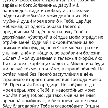
здра́вы и богобоя́зненны. Да́руй ми́,
напосле́док, ви́дети свобо́ду и со слеза́ми
ра́дости облобыза́ти мои́х дома́шних. Из
глубины́ души́ моея́ вопию́ к Тебе́, Цари́це
Небе́сная, от одного́ о́браза Твоего́ с
предве́чным Младе́нцем, на ру́ку Твое́ю
держи́мым, чу́вствуяй в се́рдце мое́м отра́ду: не
отри́ни мене́, бу́ди ми́ Покрови́тельница во
вся́ких мои́х ну́ждах, во вся́ком мое́м стра́хе и
уны́нии, дне́м и но́щию, во здра́вии и боле́зни.
Облегчи́ моя́ душе́вныя и теле́сныя ско́рби, я́ко
Ты́ еси́ все́х скорбя́щих ра́дость. Ми́лостива бу́ди
ми́ не зде́ то́кмо, но и та́мо, в стране́ ве́чней. Не
оста́ви мене́ без Твоего́ заступле́ния в де́нь
стра́шнаго втора́го прише́ствия Го́спода моего́.
Е́й, Пресвята́я Богоро́дице! Не забу́ди тогда́
моея́ ве́ры, я́же к Тебе́, и недосто́йных мои́х
моли́тв пред Тобо́ю. Да та́ко, бы́в на ве́чныя
времена́ поми́лован, в безконе́чныя же ве́ки
бу́ду благодари́ти Тебе́ и славосло́вити Отца́ и