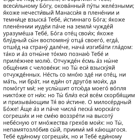
всеси́льному Бо́гу, окова́нный пу́ты желе́зными;
я́коже нечести́вый Манасси́я в плене́нии и
темни́це взыска́ Тебе́, и́стиннаго Бо́га; я́коже
плене́ннии иуде́и па́че на земли́ чужде́й
уразуме́ша Тебе́, Бо́га оте́ц свои́х; я́коже
блу́дный сы́н воспомяну́ отца́ своего́, егда́,
отше́д на страну́ дале́че, нача́ изгиба́ти гла́дом:
та́ко и а́з отны́не то́кмо познаю́ Тебе́ и
приле́жнее молю́. Отчужде́н е́смь а́з ны́не
обще́ния с челове́ки: но Ты́ еси́ взыску́яй
отчужде́нных. Не́сть со мно́ю зде́ ни оте́ц, ни
ма́ть, ни бра́т, ни еди́н от друго́в мои́х, да
помо́гут ми́; не услы́шит отсю́да моего́ во́пля
никто́же от ни́х: но Ты́ бли́з еси́ все́м скорбя́щим
и призыва́ющим Тя́ во и́стине. О милосе́рдный
Бо́же! А́ще а́з и па́че числа́ песка́ морска́го
согреши́х и не сме́ю воззре́ти на высоту́
небе́сную от мно́жества грехо́в мои́х: но Ты́,
непамятозло́бив сы́й, приими́ мя́ ка́ющагося.
Тебе́ еди́ному согреши́х, но и Тебе́ еди́ному