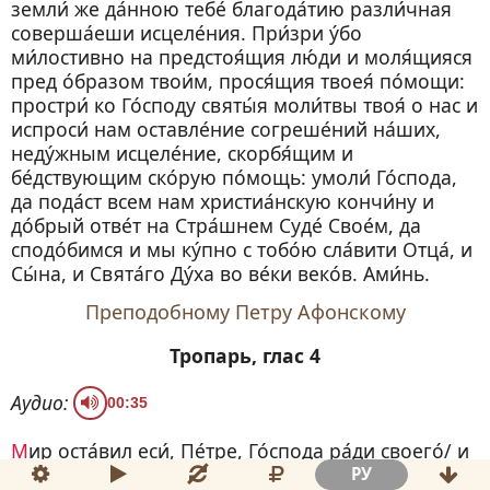
земли́ же да́нною тебе́ благода́тию разли́чная
соверша́еши исцеле́ния. При́зри у́бо
ми́лостивно на предстоя́щия лю́ди и моля́щияся
пред о́бразом твои́м, прося́щия твоея́ по́мощи:
простри́ ко Го́споду святы́я моли́твы твоя́ о нас и
испроси́ нам оставле́ние согреше́ний на́ших,
неду́жным исцеле́ние, скорбя́щим и
бе́дствующим ско́рую по́мощь: умоли́ Го́спода,
да пода́ст всем нам христиа́нскую кончи́ну и
до́брый отве́т на Стра́шнем Суде́ Свое́м, да
сподо́бимся и мы ку́пно с тобо́ю сла́вити Отца́, и
Сы́на, и Свята́го Ду́ха во ве́ки веко́в. Ами́нь.
Преподобному Петру Афонскому
Тропарь, глас 4
Аудио:
00:35
Мир оста́вил еси́, Пе́тре, Го́спода ра́ди своего́/ и
крест восприи́м на ра́мо свое́,/ на го́ру дости́гл
РУ