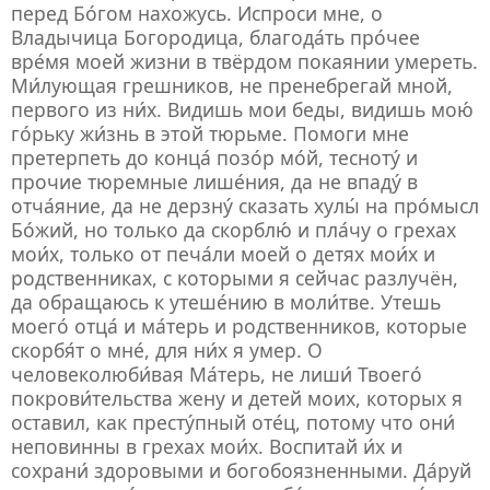
перед Бо́гом нахожусь. Испроси мне, о
Владычица Богородица, благода́ть про́чее
вре́мя моей жизни в твёрдом покаянии умереть.
Ми́лующая грешников, не пренебрегай мной,
первого из ни́х. Видишь мои беды, видишь мою́
го́рьку жи́знь в этой тюрьме. Помоги мне
претерпеть до конца́ позо́р мо́й, тесноту́ и
прочие тюремные лише́ния, да не впаду́ в
отча́яние, да не дерзну́ сказать хулы́ на про́мысл
Бо́жий, но только да скорблю́ и пла́чу о грехах
мои́х, только от печа́ли моей о детях мои́х и
родственниках, с которыми я сейчас разлучён,
да обращаюсь к утеше́нию в моли́тве. Утешь
моего́ отца́ и ма́терь и родственников, которые
скорбя́т о мне́, для ни́х я умер. О
человеколюби́вая Ма́терь, не лиши́ Твоего́
покрови́тельства жену и детей моих, которых я
оставил, как престу́пный оте́ц, потому что они́
неповинны в грехах мои́х. Воспитай и́х и
сохрани́ здоровыми и богобоязненными. Да́руй