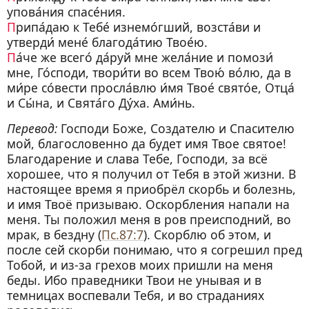
упова́ния спасе́ния.
П
рипа́даю к Тебе́ изнемо́гший, возста́ви и
утверди́ мене́ благода́тию Твое́ю.
П
а́че же всего́ да́руй мне жела́ние и помози́
мне, Го́споди, твори́ти во всем Твою́ во́лю, да в
ми́ре со́вести просла́влю и́мя Твое́ свято́е, Отца́
и Сы́на, и Свята́го Ду́ха. Ами́нь.
Перевод:
Господи Боже, Создателю и Спасителю
мой, благословенно да будет имя Твое святое!
Благодарение и слава Тебе, Господи, за всё
хорошее, что я получил от Тебя в этой жизни.
В
настоящее время я приобрёл скорбь и болезнь,
и имя Твоё призываю.
Оскорбления напали на
меня. Ты положил меня в ров преисподний, во
мрак, в бездну (
Пс.87:7
). Скорблю об этом, и
после сей скорби понимаю, что я согрешил пред
Тобой, и из-за грехов моих пришли на меня
беды. Ибо праведники Твои не унывая и в
темницах воспевали Тебя, и во страданиях