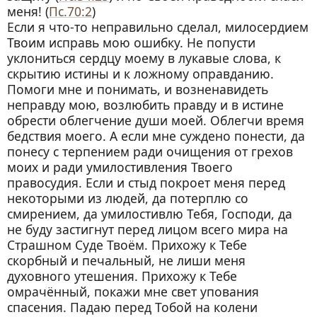
меня! (
Пс.70:2
)
Если я что-то неправильно сделал, милосердием
Твоим исправь мою ошибку.
Не попусти
уклониться сердцу моему в лукавые слова, к
скрытию истины и к ложному оправданию.
Помоги мне и понимать, и возненавидеть
неправду мою, возлюбить правду и в истине
обрести облегчение души моей.
Облегчи время
бедствия моего. А если мне суждено понести, да
понесу с терпением ради очищения от грехов
моих и ради умилостивления Твоего
правосудия.
Если и стыд покроет меня перед
некоторыми из людей, да потерплю со
смирением, да умилостивлю Тебя, Господи, да
не буду застигнут перед лицом всего мира на
Страшном Суде Твоём.
Прихожу к Тебе
скорбный и печальный, не лиши меня
духовного утешения.
Прихожу к Тебе
омрачённый, покажи мне свет упования
спасения.
Падаю перед Тобой на колени