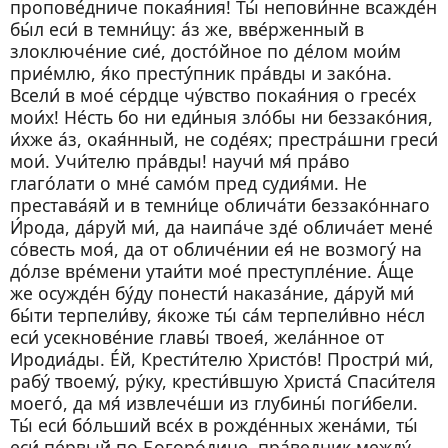
пропове́дниче покая́ния! Ты́ непови́нне всажде́н
бы́л еси́ в темни́цу: а́з же, вве́рженный в
злоключе́ние сие́, досто́йное по де́лом мои́м
прие́млю, я́ко престу́пник пра́вды и зако́на.
Всели́ в мое́ се́рдце чу́вство покая́ния о гресе́х
мои́х! Не́сть бо ни еди́ныя зло́бы ни беззако́ния,
и́хже а́з, окая́нный, не соде́ях; престра́шни греси́
мои́. Учи́телю пра́вды! научи́ мя́ пра́во
глаго́лати о мне́ само́м пред судия́ми. Не
престава́яй и в темни́це облича́ти беззако́ннаго
И́рода, да́руй ми́, да наипа́че зде́ облича́ет мене́
со́весть моя́, да от обличе́нии ея́ не возмогу́ на
до́лзе вре́мени утаи́ти мое́ преступле́ние. А́ще
же осужде́н бу́ду понести́ наказа́ние, да́руй ми́
бы́ти терпели́ву, я́коже ты́ са́м терпели́вно не́сл
еси́ усекнове́ние главы́ твоея́, жела́нное от
Иродиа́ды. Е́й, Крести́телю Христо́в! Простри́ ми́,
рабу́ твоему́, ру́ку, крести́вшую Христа́ Спаси́теля
моего́, да мя́ извлече́ши из глубины́ поги́бели.
Ты́ еси́ бо́льший все́х в рожде́нных жена́ми, ты́
еси́ пе́рвый по Богоро́дице, пра́ведник между́