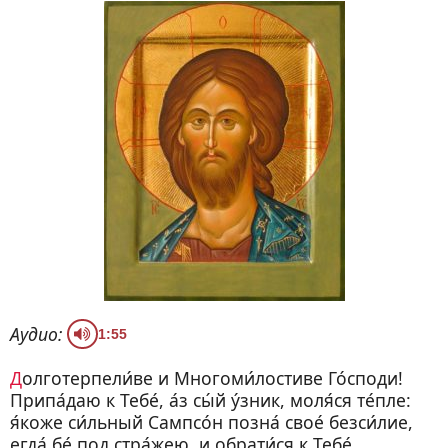
Аудио:
1:55
Долготерпели́ве и Многоми́лостиве Го́споди!
Припа́даю к Тебе́, а́з сы́й у́зник, моля́ся те́пле:
я́коже си́льный Сампсо́н позна́ свое́ безси́лие,
егда́ бе́ под стра́жею, и обрати́ся к Тебе́,