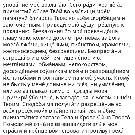
упова́ние мое́ возлага́ю. Сего́ ра́ди, храню́ а́з
пречи́стый о́браз Тво́й во узи́лищи мое́м,
памяту́яй бли́зость Твою́ ко все́м скорбя́щим и
заключе́нным. Приведи́ мою́ ду́шу гре́шную к
покая́нию. Беззако́ния бо моя́ превзыдо́ша
главу́ мою́: коли́ко досе́ле прогне́вах а́з Бо́га
моего́ лжа́ми, хище́ньми, пия́нством, крамо́лми,
жестокосе́рдием, безсове́стием. Безпреста́ни
согреша́ю и в се́й темни́це ле́ностию,
мечта́ниями, обма́нами, непоко́рством,
досажде́ньми соу́зникам мои́м и развраще́нием
и́х, татьба́ми и ропта́нием на мою́ у́часть. Ктому́
не бы́сть у мене́ доны́не ни сле́з, ни умиле́ния,
или́ же а́з пла́ках то́кмо от доса́ды моея́.
Примири́ у́бо мене́, Благода́тная, с Бо́гом Сыно́м
Твои́м. Сподо́би мя́ получи́ти разреше́ние во
все́х гресе́х мои́х в та́йне покая́ния, и а́бие
причасти́тися свята́го Те́ла и Кро́ве Сы́на Твоего́.
Помози́ ми́ отны́не взненави́дети злы́я моя́
стра́сти и кре́пце во́инствовати проти́ву греха́;