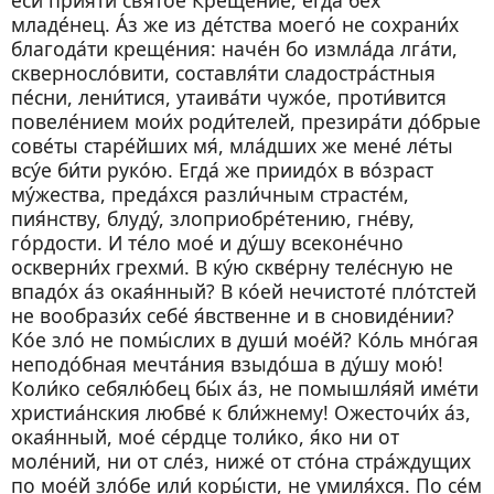
младе́нец. А́з же из де́тства моего́ не сохрани́х
благода́ти креще́ния: наче́н бо измла́да лга́ти,
скверносло́вити, составля́ти сладостра́стныя
пе́сни, лени́тися, утаива́ти чужо́е, проти́вится
повеле́нием мои́х роди́телей, презира́ти до́брые
сове́ты старе́йших мя́, мла́дших же мене́ ле́ты
всу́е би́ти руко́ю. Егда́ же приидо́х в во́зраст
му́жества, преда́хся разли́чным страсте́м,
пия́нству, блуду́, злоприобре́тению, гне́ву,
го́рдости. И те́ло мое́ и ду́шу всеконе́чно
оскверни́х грехми́. В ку́ю скве́рну теле́сную не
впадо́х а́з окая́нный? В ко́ей нечистоте́ пло́тстей
не вообрази́х себе́ я́вственне и в сновиде́нии?
Ко́е зло́ не помы́слих в души́ мое́й? Ко́ль мно́гая
неподо́бная мечта́ния взыдо́ша в ду́шу мою́!
Коли́ко себялю́бец бы́х а́з, не помышля́яй име́ти
христиа́нския любве́ к бли́жнему! Ожесточи́х а́з,
окая́нный, мое́ се́рдце толи́ко, я́ко ни от
моле́ний, ни от сле́з, ниже́ от сто́на стра́ждущих
по мое́й зло́бе или́ коры́сти, не умиля́хся. По се́м