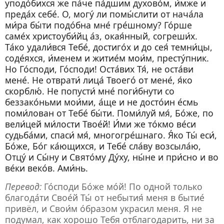
уподо́бихся же па́че па́дшим духово́м, и́мже и
преда́х себе́. О, могу́ ли помы́слити от нача́ла
ми́ра бы́ти подо́бна мне́ гре́шному? Го́рше
саме́х христоуби́йц а́з, окая́нный, согреши́х.
Та́ко удали́вся Тебе́, достиго́х и до сея́ темни́цы,
соде́яхся, и́менем и житие́м мои́м, престу́пник.
Но Го́споди, Го́споди! Оста́вих Тя́, не оста́ви
мене́. Не отврати́ лица́ Твоего́ от мене́, я́ко
скорблю́. Не попусти́ мне́ поги́бнути со
беззако́ньми мои́ми, а́ще и не досто́ин е́смь
поми́лован от Тебе́ бы́ти. Поми́луй мя́, Бо́же, по
вели́цей ми́лости Твое́й! И́ми же то́кмо ве́си
судьба́ми, спаси́ мя́, многогре́шнаго. Я́ко Ты́ еси́,
Бо́же, Бо́г ка́ющихся, и Тебе́ сла́ву возсыла́ю,
Отцу́ и Сы́ну и Свято́му Ду́ху, ны́не и при́сно и во
ве́ки веко́в. Ами́нь.
Перевод:
Го́споди Бо́же мо́й! По одной только
благода́ти Свое́й Ты́ от небытия́ меня в бытие́
привёл, и Свои́м о́бразом украсил меня. Я не
подумал, как хорошо Тебя отблагодарить, ни за