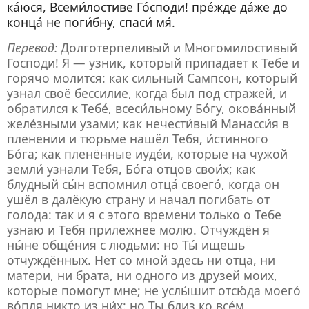
ка́юся, Всеми́лостиве Го́споди! пре́жде да́же до
конца́ не поги́бну, спаси́ мя́.
Перевод:
Долготерпеливый и Многомилостивый
Господи! Я — узник, который припадает к Тебе и
горячо молится: как сильный Сампсон, который
узнал своё бессилие, когда был под стражей, и
обратился к Тебе́, всеси́льному Бо́гу, окова́нный
желе́зными узами; как нечести́вый Манасси́я в
пленении и тюрьме нашёл Тебя, и́стинного
Бо́га; как пленённые иуде́и, которые на чужой
земли́ узнали Тебя, Бо́га отцов свои́х; как
блудный сы́н вспомнил отца́ своего́, когда он
ушёл в далёкую страну и начал погибать от
голода: так и я с этого времени только о Тебе
узнаю и Тебя прилежнее молю. Отчуждён я
ны́не обще́ния с людьми: но Ты́ ищешь
отчуждённых. Нет со мной здесь ни отца, ни
матери, ни брата, ни одного из друзей моих,
которые помогут мне; не услы́шит отсю́да моего́
во́пля никто из ни́х: но Ты близ ко все́м