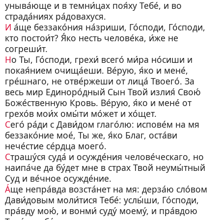
уныва́юще и в темни́цах поя́ху Тебе́, и во
страда́ниях ра́довахуся.
И
а́ще беззако́ния на́зриши, Го́споди, Го́споди,
кто постои́т? Я́ко несть челове́ка, и́же не
согреши́т.
Н
о Ты, Го́споди, грехи́ всего́ ми́ра но́сиши и
покая́нием очища́еши. Ве́рую, я́ко и мене́,
гре́шнаго, не отве́ржеши от лица́ Твоего́. За
весь мир Единоро́дный Сын Твой излия́ Свою́
Боже́ственную Кровь. Ве́рую, я́ко и мене́ от
грехо́в мои́х омы́ти мо́жет и хо́щет.
С
его́ ра́ди с Дави́дом глаго́лю: испове́м на мя
беззако́ние мое́, Ты же, я́ко Благ, оста́ви
нече́стие се́рдца моего́.
С
трашу́ся суда́ и осужде́ния челове́ческаго, но
наипа́че да бу́дет мне в страх Твой неумы́тный
Суд и ве́чное осужде́ние.
А́
ще непра́вда возста́нет на мя: дерза́ю сло́вом
Дави́довым моли́тися Тебе́: услы́ши, Го́споди,
пра́вду мою́, и вонми́ суду́ моему́, и пра́вдою