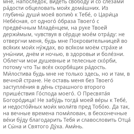
мне, напосле́док, видеть свобо́ду и со слеза́ми
ра́дости обцеловать мои́х дома́шних. Из
глубины́ души́ моея́ вопию́ к Тебе́, о Цари́ца
Небе́сная, от одного́ о́браза Твоего́ с
предве́чным Младе́нцем, на руке Твоей
держи́мым, чувствуя в се́рдце мое́м отра́ду: не
отвергни меня, будь мне Покровительницей во
вся́ких мои́х ну́ждах, во вся́ком моём стра́хе и
уны́нии, днём и ночью, в здоровьи и боле́зни.
Облегчи мои душевные и телесные ско́рби,
потому что Ты все́х скорбя́щих ра́дость.
Ми́лостива будь мне не только здесь, но и там, в
вечной стране. Не оставь меня без Твоего́
заступле́ния в де́нь страшного второго
прише́ствия Го́спода моего́. О Пресвята́я
Богоро́дица! Не забу́дь тогда́ моей ве́ры к Тебе́,
и недосто́йных мои́х моли́тв пред Тобо́ю. Да так,
на вечные времена поми́лован, в бесконечные
ве́ки бу́ду благодарить Тебя и славословить Отца́
и Сы́на и Святого Ду́ха. Ами́нь.