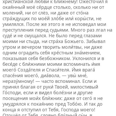
христиа́нской любви к бли́жнему! Ожесточил я
окая́нный моё се́рдце столько, сколько ни от
молений, ни от слёз, ни даже от сто́на
стра́ждущих по мое́й зло́бе или́ коры́сти, не
умилялся. После же этого я не исповедал мои
преступления перед судьями. Много раз лгал на
суде́ и не смущался. Не было перед глазами
моими ни стыда, ни стра́ха Божьего. Забывал
утром и вечером творить моли́твы, ни даже
одним оградить себя кре́стным зна́мением,
показывая себя безбожником. Уклонился и в
бесе́де с бли́жними моими вспоминать и́мя
моего́ Созда́теля и Спаси́теля. И́мя врага́
спасе́ния моего́, диа́вола, — увы́ мне́,
неразу́мному! — часто вспоминал. Если и
принял благая от руки́ Твоей, милостивый
Го́споди, если и видел боле́зни и другие
посещения мои́х бли́жних: даже от сего́ я не
умудрялся к покая́нию пред Тобо́ю. И так до
конца я отступил от Тебя, Господа моего!
Отошёл от Тебя, словно блу́дный сы́н, в