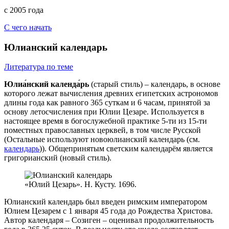
с 2005 года
С чего начать
Юлианский календарь
Литература по теме
Юлиа́нский календа́рь
(старый стиль) – календарь, в основе
которого лежат вычисления древних египетских астрономов
длины года как равного 365 суткам и 6 часам, принятой за
основу летосчисления при Юлии Цезаре. Используется в
настоящее время в богослужебной практике 5-ти из 15-ти
поместных православных церквей, в том числе Русской
(Остальные используют новоюлианский календарь (см.
календарь
)). Общепринятым светским календарём является
григорианский (новый стиль).
«Юлий Цезарь». Н. Кусту. 1696.
Юлианский календарь был введен римским императором
Юлием Цезарем с 1 января 45 года до Рождества Христова.
Автор календаря – Созиген – оценивал продолжительность