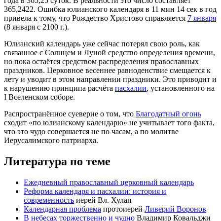
года в 365,25 суток. В реальности это число составляет
365,2422. Ошибка юлианского календаря в 11 мин 14 сек в год
привела к тому, что Рождество Христово справляется
7 января
(8 января с 2100 г.).
Юлианский календарь уже сейчас потерял свою роль, как
связанное с Солнцем и Луной средство определения времени,
но пока остаётся средством распределения православных
праздников. Церковное весеннее равноденствие смещается к
лету и уводит в этом направлении праздники. Это приводит и
к нарушению принципа расчёта
пасхалии
, установленного на
I Вселенском соборе.
Распространённое суеверие о том, что
Благодатный огонь
сходит «по юлианскому календарю» не учитывает того факта,
что это чудо совершается не по часам, а по молитве
Иерусалимского патриарха.
Литература по теме
Ежедневный православный церковный календарь
Реформа календаря и пасхалии: история и
современность
иерей Вл. Хулап
Календарная проблема
протоиерей
Ливерий Воронов
В небесах торжественно и чудно
Владимир Ковальджи