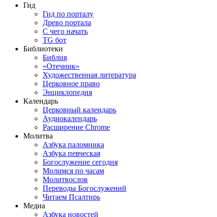
Гид
Гид по порталу
Древо портала
С чего начать
TG бот
Библиотеки
Библия
«Отечник»
Художественная литература
Церковное право
Энциклопедия
Календарь
Церковный календарь
Аудиокалендарь
Расширение Chrome
Молитва
Азбука паломника
Азбука певческая
Богослужение сегодня
Молимся по часам
Молитвослов
Переводы Богослужений
Читаем Псалтирь
Медиа
Азбука новостей