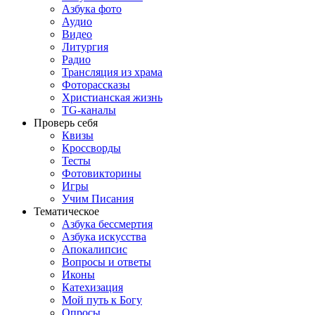
Азбука фото
Аудио
Видео
Литургия
Радио
Трансляция из храма
Фоторассказы
Христианская жизнь
TG-каналы
Проверь себя
Квизы
Кроссворды
Тесты
Фотовикторины
Игры
Учим Писания
Тематическое
Азбука бессмертия
Азбука искусства
Апокалипсис
Вопросы и ответы
Иконы
Катехизация
Мой путь к Богу
Опросы