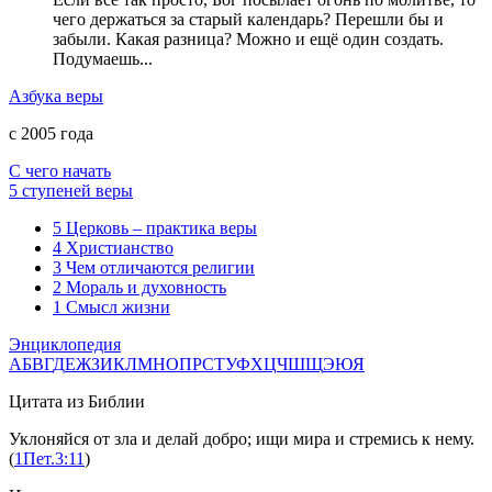
чего держаться за старый календарь? Перешли бы и
забыли. Какая разница? Можно и ещё один создать.
Подумаешь...
Азбука веры
с 2005 года
С чего начать
5 ступеней веры
5
Церковь – практика веры
4
Христианство
3
Чем отличаются религии
2
Мораль и духовность
1
Смысл жизни
Энциклопедия
А
Б
В
Г
Д
Е
Ж
З
И
К
Л
М
Н
О
П
Р
С
Т
У
Ф
Х
Ц
Ч
Ш
Щ
Э
Ю
Я
Цитата из Библии
Уклоняйся от зла и делай добро; ищи мира и стремись к нему.
(
1Пет.3:11
)