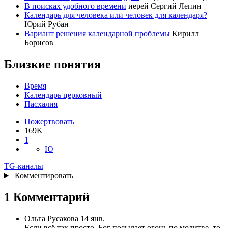
В поисках удобного времени
иерей Сергий Лепин
Календарь для человека или человек для календаря?
Юрий Рубан
Вариант решения календарной проблемы
Кирилл
Борисов
Близкие понятия
Время
Календарь церковный
Пасхалия
Пожертвовать
169
K
1
Ю
TG
-каналы
Комментировать
1 Комментарий
Ольга Русакова
14 янв.
Если всё так просто, Бог посылает огонь по молитве, то