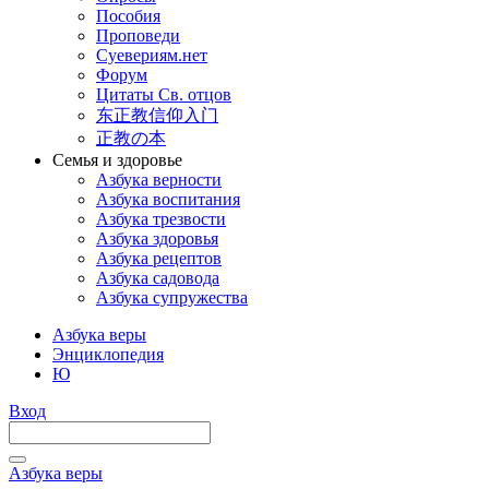
Пособия
Проповеди
Суевериям.нет
Форум
Цитаты Св. отцов
东正教信仰入门
正教の本
Семья и здоровье
Азбука верности
Азбука воспитания
Азбука трезвости
Азбука здоровья
Азбука рецептов
Азбука садовода
Азбука супружества
Азбука веры
Энциклопедия
Ю
Вход
Азбука веры