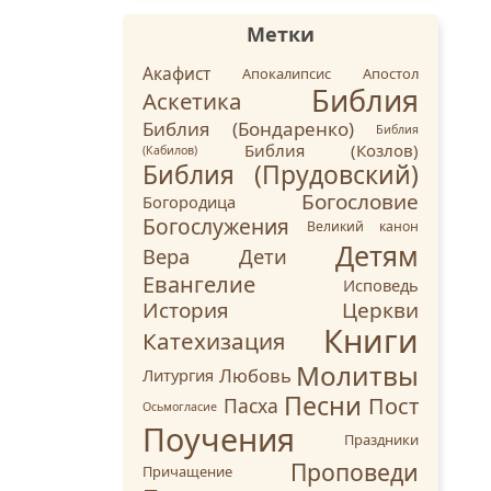
Метки
Акафист
Апокалипсис
Апостол
Библия
Аскетика
Библия (Бондаренко)
Библия
Библия (Козлов)
(Кабилов)
Библия (Прудовский)
Богословие
Богородица
Богослужения
Великий канон
Детям
Вера
Дети
Евангелие
Исповедь
История Церкви
Книги
Катехизация
Молитвы
Любовь
Литургия
Песни
Пост
Пасха
Осьмогласие
Поучения
Праздники
Проповеди
Причащение