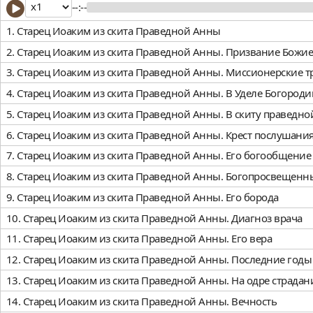
--:--
1. Старец Иоаким из скита Праведной Анны
2. Старец Иоаким из скита Праведной Анны. Призвание Божие
3. Старец Иоаким из скита Праведной Анны. Миссионерские 
4. Старец Иоаким из скита Праведной Анны. В Уделе Богород
5. Старец Иоаким из скита Праведной Анны. В скиту праведн
6. Старец Иоаким из скита Праведной Анны. Крест послушани
7. Старец Иоаким из скита Праведной Анны. Его богообщение
8. Старец Иоаким из скита Праведной Анны. Богопросвещен
9. Старец Иоаким из скита Праведной Анны. Его борода
10. Старец Иоаким из скита Праведной Анны. Диагноз врача
11. Старец Иоаким из скита Праведной Анны. Его вера
12. Старец Иоаким из скита Праведной Анны. Последние год
13. Старец Иоаким из скита Праведной Анны. На одре страдан
14. Старец Иоаким из скита Праведной Анны. Вечность