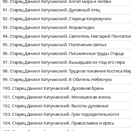
90. Старец Даниил Катунакский. Ангел мира и любви
91. Старец Даниил Катунакский. Духовный отец
92. Старец Даниил Катунакский. Старица Кечровунио
93. Старец Даниил Катунакский. Мораитидис
94. Старец Даниил Катунакский. Святитель Нектарий Пентапо
95. Старец Даниил Катунакский. Попечения святых
96. Старец Даниил Катунакский. Письменные труды Старца
97. Старец Даниил Катунакский. Вышедшее из–под его пера
98. Старец Даниил Катунакский. Трудное покаяние Костиса Ма
99. Старец Даниил Катунакский. В Обитель Небесную
100. Старец Даниил Катунакский. Духовная брань
101. Старец Даниил Катунакский. Монашеская жизнь
102. Старец Даниил Катунакский. Высоты духовные
103. Старец Даниил Катунакский. Грех подозрительности
104. Старец Даниил Катунакский. Православие и ересь