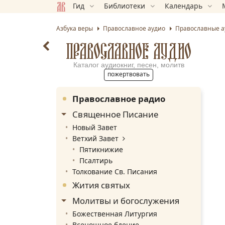
Гид
Библиотеки
Календарь
Азбука веры
Православное
аудио
Православные
а
ПРАВОСЛАВНОЕ АУДИО
Каталог аудиокниг, песен, молитв
пожертвовать
Православное радио
Священное Писание
Новый Завет
Ветхий Завет
Пятикнижие
Псалтирь
Толкование Св. Писания
Жития святых
Молитвы и богослужения
Божественная Литургия
Всенощное бдение