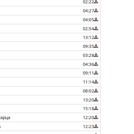
02:22
04:27
04:05
02:54
13:12
09:35
03:28
04:36
09:11
11:14
08:02
13:20
15:18
тарца
12:20
а
12:23