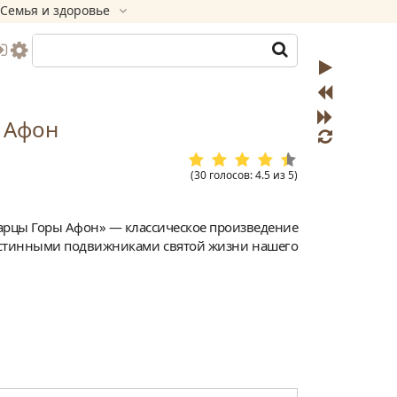
Семья и здоровье
 Афон
(
30
голосов
:
4.5
из
5
)
арцы Горы Афон» — классическое произведение
истинными подвижниками святой жизни нашего