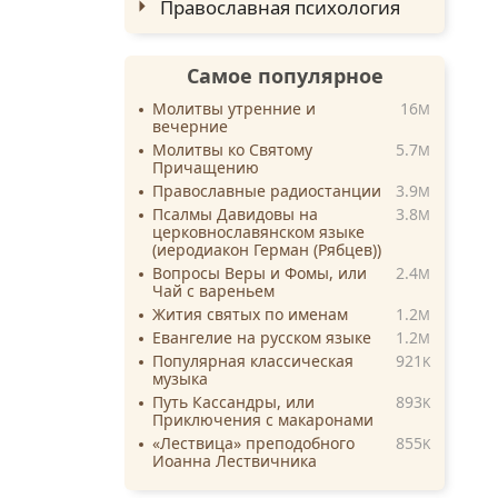
Православная психология
Самое популярное
Молитвы утренние и
16
M
вечерние
Молитвы ко Святому
5.7
M
Причащению
Православные радиостанции
3.9
M
Псалмы Давидовы на
3.8
M
церковнославянском языке
(иеродиакон Герман (Рябцев))
Вопросы Веры и Фомы, или
2.4
M
Чай с вареньем
Жития святых по именам
1.2
M
Евангелие на русском языке
1.2
M
Популярная классическая
921
K
музыка
Путь Кассандры, или
893
K
Приключения с макаронами
«Лествица» преподобного
855
K
Иоанна Лествичника