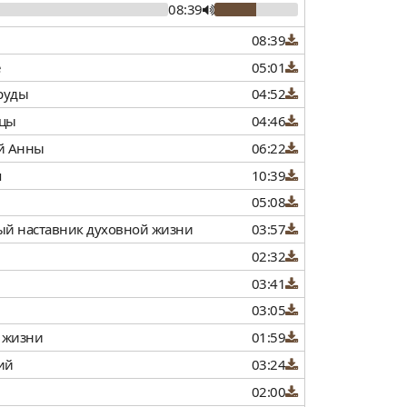
08:39
08:39
05:01
труды
04:52
ицы
04:46
ой Анны
06:22
я
10:39
05:08
ный наставник духовной жизни
03:57
02:32
03:41
03:05
ы жизни
01:59
ий
03:24
02:00