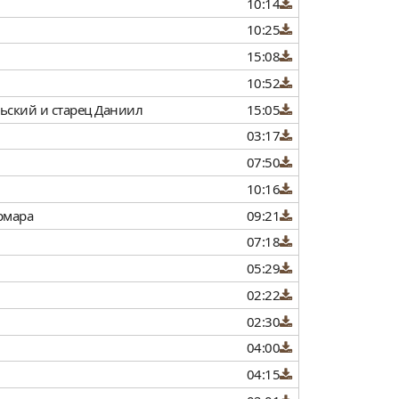
10:14
10:25
15:08
10:52
льский и старец Даниил
15:05
03:17
07:50
10:16
рмара
09:21
07:18
05:29
02:22
02:30
04:00
04:15