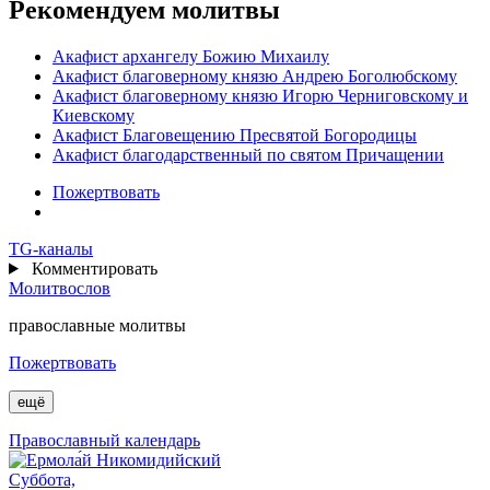
Рекомендуем молитвы
Акафист архангелу Божию Михаилу
Акафист благоверному князю Андрею Боголюбскому
Акафист благоверному князю Игорю Черниговскому и
Киевскому
Акафист Благовещению Пресвятой Богородицы
Акафист благодарственный по святом Причащении
Пожертвовать
TG
-каналы
Комментировать
Молитвослов
православные молитвы
Пожертвовать
ещё
Православный календарь
Суббота,