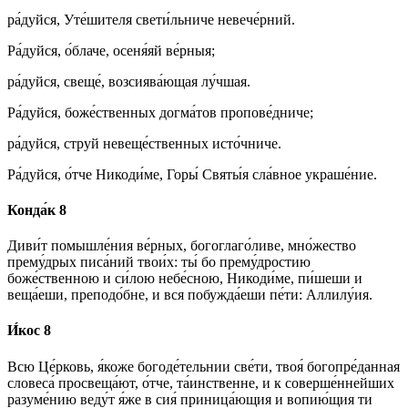
ра́дуйся, Уте́шителя свети́льниче невече́рний.
Ра́дуйся, о́блаче, осеня́яй ве́рныя;
ра́дуйся, свеще́, возсиява́ющая лу́чшая.
Ра́дуйся, боже́ственных догма́тов пропове́дниче;
ра́дуйся, струй невеще́ственных исто́чниче.
Ра́дуйся, о́тче Никоди́ме, Горы́ Святы́я сла́вное украше́ние.
Конда́к 8
Диви́т помышле́ния ве́рных, богоглаго́ливе, мно́жество
прему́дрых писа́ний твои́х: ты́ бо прему́дростию
боже́ственною и си́лою небе́сною, Никоди́ме, пи́шеши и
веща́еши, преподо́бне, и вся побужда́еши пе́ти: Аллилу́ия.
И́кос 8
Всю Це́рковь, я́коже богоде́тельнии све́ти, твоя́ богопре́данная
словеса́ просвеща́ют, о́тче, та́инственне, и к соверше́ннейших
разуме́нию веду́т я́же в сия́ приница́ющия и вопию́щия ти