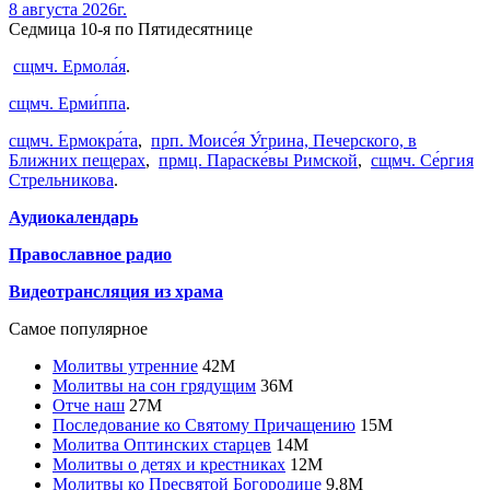
8 августа 2026г.
Седмица 10-я по Пятидесятнице
сщмч. Ермола́я
.
сщмч. Ерми́ппа
.
сщмч. Ермокра́та
,
прп. Моисе́я У́грина, Печерского, в
Ближних пещерах
,
прмц. Параске́вы Римской
,
сщмч. Се́ргия
Стрельникова
.
Аудиокалендарь
Православное радио
Видеотрансляция из храма
Самое популярное
Молитвы утренние
42
M
Молитвы на сон грядущим
36
M
Отче наш
27
M
Последование ко Святому Причащению
15
M
Молитва Оптинских старцев
14
M
Молитвы о детях и крестниках
12
M
Молитвы ко Пресвятой Богородице
9.8
M