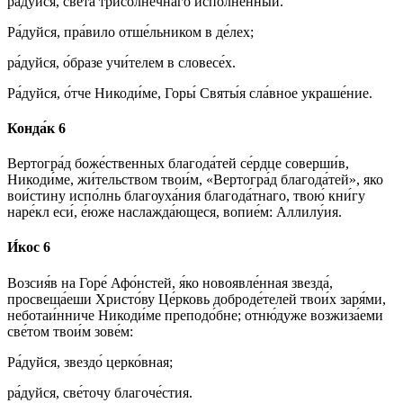
ра́дуйся, све́та трисо́лнечнаго испо́лненный.
Ра́дуйся, пра́вило отше́льником в де́лех;
ра́дуйся, о́бразе учи́телем в словесе́х.
Ра́дуйся, о́тче Никоди́ме, Горы́ Святы́я сла́вное украше́ние.
Конда́к 6
Вертогра́д боже́ственных благода́тей се́рдце соверши́в,
Никоди́ме, жи́тельством твои́м, «Вертогра́д благода́тей», яко
вои́стину испо́лнь благоуха́ния благода́тнаго, твою́ кни́гу
наре́кл еси́, е́юже наслажда́ющеся, вопие́м: Аллилу́ия.
И́кос 6
Возсия́в на Горе́ Афо́нстей, я́ко новоявле́нная звезда́,
просвеща́еши Христо́ву Це́рковь доброде́телей твои́х заря́ми,
неботаи́нниче Никоди́ме преподо́бне; отню́дуже возжиза́еми
све́том твои́м зове́м:
Ра́дуйся, звездо́ церко́вная;
ра́дуйся, све́точу благоче́стия.