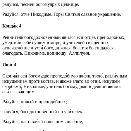
ра́дуйся, пе́сней богому́дрых цевни́це.
Ра́дуйся, о́тче Никоди́ме, Горы́ Святы́я сла́вное украше́ние.
Конда́к 4
Ревни́тель богодохнове́нный яви́лся еси́ отце́в преподо́бных,
умертви́в себе́ су́щим в ми́ре, и учи́телей свяще́нных
отпечатле́ние и уста́ богодви́жная: бога́тая бо ти даде́ся
благода́ть, Никоди́ме, вопию́щу: Аллилу́ия.
И́кос 4
Сконча́л еси́ богому́дре преподо́бную жи́знь твою́, разли́чным
искуше́нием противоста́в, и я́коже зла́то во огни́, искуше́н
скорбьми́, Никоди́ме, учи́тель богому́дрый в дея́нии яви́лся
еси́ взыва́ющим:
Ра́дуйся, но́вый в преподо́бных;
ра́дуйся, богодохнове́нный во учи́телех.
Ра́дуйся, наставля́яй на́ше помышле́ние;