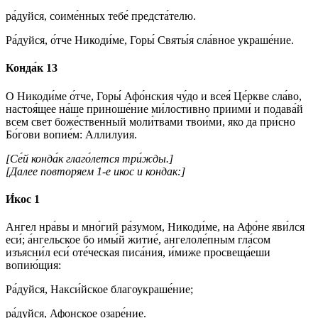
ра́дуйся, соиме́нных тебе́ предста́телю.
Ра́дуйся, о́тче Никоди́ме, Горы́ Святы́я сла́вное украше́ние.
Конда́к 13
О Никоди́ме о́тче, Горы́ Афо́нския чу́до и всея́ Це́ркве сла́во,
настоя́щее на́ше приноше́ние ми́лостивно приими́ и подава́й
всем свет боже́ственный моли́твами твои́ми, яко да при́сно
Бо́гови вопие́м: Аллилуия.
[Се́й конда́к глаго́лется три́жды.]
[Далее повторяем 1‑е икос и кондак:]
И́кос 1
Ангел нра́вы и мно́гий ра́зумом, Никоди́ме, на Афо́не яви́лся
еси́; а́нгельское бо имы́й житие́, ангелоле́пным гла́сом
изъясни́л еси́ оте́ческая писа́ния, и́миже просвеща́еши
вопию́щия:
Ра́дуйся, Накси́йское благоукраше́ние;
ра́дуйся, Афонское озаре́ние.