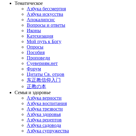
Тематическое
Азбука бессмертия
Азбука искусства
Апокалипсис
Вопросы и ответы
Иконы
Катехизация
Мой путь к Богу
Опросы
Пособия
Проповеди
Суевериям.нет
Форум
Цитаты Св. отцов
东正教信仰入门
正教の本
Семья и здоровье
Азбука верности
Азбука воспитания
Азбука трезвости
Азбука здоровья
Азбука рецептов
Азбука садовода
Азбука супружества