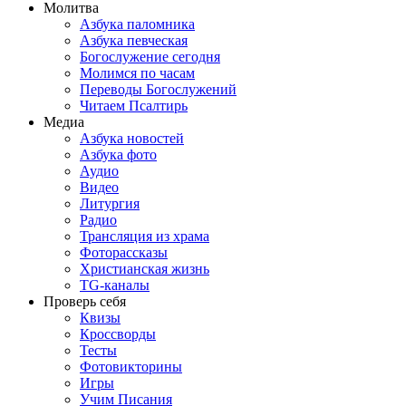
Молитва
Азбука паломника
Азбука певческая
Богослужение сегодня
Молимся по часам
Переводы Богослужений
Читаем Псалтирь
Медиа
Азбука новостей
Азбука фото
Аудио
Видео
Литургия
Радио
Трансляция из храма
Фоторассказы
Христианская жизнь
TG-каналы
Проверь себя
Квизы
Кроссворды
Тесты
Фотовикторины
Игры
Учим Писания