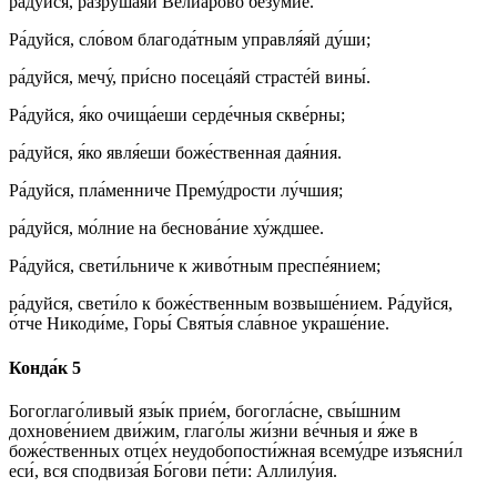
ра́дуйся, разруша́яй Велиа́рово безу́мие.
Ра́дуйся, сло́вом благода́тным управля́яй ду́ши;
ра́дуйся, мечу́, при́сно посеца́яй страсте́й вины́.
Ра́дуйся, я́ко очища́еши серде́чныя скве́рны;
ра́дуйся, я́ко явля́еши боже́ственная дая́ния.
Ра́дуйся, пла́менниче Прему́дрости лу́чшия;
ра́дуйся, мо́лние на беснова́ние ху́ждшее.
Ра́дуйся, свети́льниче к живо́тным преспе́янием;
ра́дуйся, свети́ло к боже́ственным возвыше́нием. Ра́дуйся,
о́тче Никоди́ме, Горы́ Святы́я сла́вное украше́ние.
Конда́к 5
Богоглаго́ливый язы́к прие́м, богогла́сне, свы́шним
дохнове́нием дви́жим, глаго́лы жи́зни ве́чныя и я́же в
боже́ственных отце́х неудобопости́жная всему́дре изъясни́л
еси́, вся сподвиза́я Бо́гови пе́ти: Аллилу́ия.