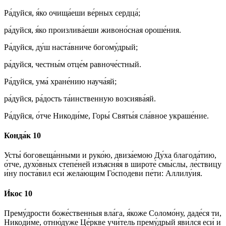
Ра́дуйся, я́ко очища́еши ве́рных сердца́;
ра́дуйся, я́ко произлива́еши живоно́сная ороше́ния.
Ра́дуйся, ду́ш наста́вниче богому́дрый;
ра́дуйся, честны́м отце́м равноче́стный.
Ра́дуйся, ума́ хране́нию науча́яй;
ра́дуйся, ра́дость та́инственную возсиява́яй.
Ра́дуйся, о́тче Никоди́ме, Горы́ Святы́я сла́вное украше́ние.
Конда́к 10
Усты́ боговеща́нными и руко́ю, двиза́емою Ду́ха благода́тию,
о́тче, духо́вных степе́ней изъясня́я в широте́ смы́слы, ле́ствицу
и́ну поста́вил еси́ жела́ющим Го́сподеви пе́ти: Аллилу́ия.
И́кос 10
Прему́дрости боже́ственныя вла́га, я́коже Соломо́ну, даде́ся ти,
Никоди́ме, отню́дуже Це́ркве учи́тель прему́дрый яви́лся еси́ и