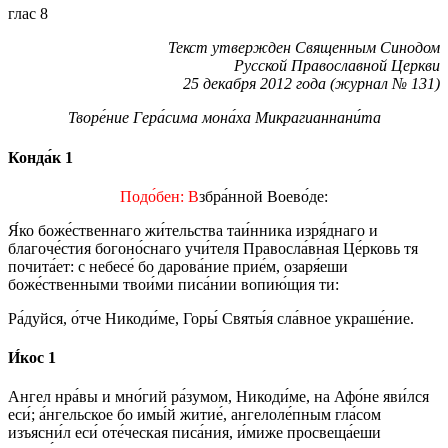
глас 8
Текст утвержден Священным Синодом
Русской Православной Церкви
25 декабря 2012 года (журнал № 131)
Творе́ние Гера́сима мона́ха Микрагианнани́та
Конда́к 1
Подо́бен: В
збра́нной Воево́де:
Я́ко боже́ственнаго жи́тельства таи́нника изря́днаго и
благоче́стия богоно́снаго учи́теля Правосла́вная Це́рковь тя
почита́ет: с небесе́ бо дарова́ние прие́м, озаря́еши
боже́ственными твои́ми писа́нии вопию́щия ти:
Ра́дуйся, о́тче Никоди́ме, Горы́ Святы́я сла́вное украше́ние.
И́кос 1
Ангел нра́вы и мно́гий ра́зумом, Никоди́ме, на Афо́не яви́лся
еси́; а́нгельское бо имы́й житие́, ангелоле́пным гла́сом
изъясни́л еси́ оте́ческая писа́ния, и́миже просвеща́еши