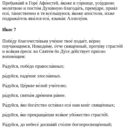
Пребыва́яй в Горе́ Афо́нстей, я́коже в го́рнице, усе́рдною
моли́твою и посто́м Духо́вную благода́ть, прему́дре, прия́л
еси́, та́инственно в тя все́льшуюся, я́коже апо́столи, и́хже
подража́тель яви́лся еси́, взыва́я: Аллилу́ия.
И́кос 7
Побе́ду благочести́вым уче́ние твое́ подае́т, ве́рно
поуча́ющимся, Никоди́ме, о́тче свяще́нный, проти́ву страсте́й
и вся́кия е́реси: во Святе́м бо Ду́се де́йствует при́сно
вопию́щим:
Ра́дуйся, побе́до правосла́вных;
ра́дуйся, паде́ние злосла́вных.
Ра́дуйся, Це́ркве ве́лий учи́телю;
ра́дуйся, святы́м дре́вним ра́вне.
Ра́дуйся, я́ко бога́тство оста́вил еси́ нам кни́г свяще́нных;
ра́дуйся, я́ко прекраща́еши вся́кое убо́жество страсте́й.
Ра́дуйся, до небесе́ досяза́яй сто́лпе богопросвеще́нный;