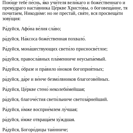
Пою́ще тебе́ пе́снь, я́ко учи́теля вели́каго и боже́ственнаго и
прему́драго наста́вника Це́ркве Христо́вы, о боговеща́нне, тя
почита́ем, Никоди́ме: но не преста́й, свя́те, вся просвеща́ти
зову́щия:
Ра́дуйся, Афо́на ве́лия сла́во;
ра́дуйся, На́ксоса боже́ственная похвало́.
Ра́дуйся, мона́шествующих свети́ло присносве́тлое;
ра́дуйся, правосла́вных пла́менниче неусыпа́емый.
Ра́дуйся, о́бразе и пра́вило и́ноков богоприя́тных;
ра́дуйся, да́ре и ве́нче безмо́лвников благогове́йных.
Ра́дуйся, Це́ркве стено́ неколеби́мейшая;
ра́дуйся, благоче́стия свети́льниче светоза́рнейший.
Ра́дуйся, и́мже восприе́млем лу́чшая;
ра́дуйся, и́мже отвраща́ем ху́ждшая.
Ра́дуйся, Богоро́дицы таи́нниче;