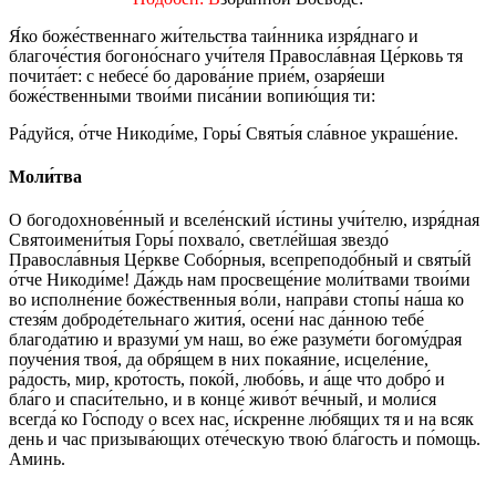
Я́ко боже́ственнаго жи́тельства таи́нника изря́днаго и
благоче́стия богоно́снаго учи́теля Правосла́вная Це́рковь тя
почита́ет: с небесе́ бо дарова́ние прие́м, озаря́еши
боже́ственными твои́ми писа́нии вопию́щия ти:
Ра́дуйся, о́тче Никоди́ме, Горы́ Святы́я сла́вное украше́ние.
Моли́тва
О богодохнове́нный и вселе́нский и́стины учи́телю, изря́дная
Святоимени́тыя Горы́ похвало́, светле́йшая звездо́
Правосла́вныя Це́ркве Собо́рныя, всепреподо́бный и святы́й
о́тче Никоди́ме! Да́ждь нам просвеще́ние моли́твами твои́ми
во исполне́ние боже́ственныя во́ли, напра́ви стопы́ на́ша ко
стезя́м доброде́тельнаго жития́, осени́ нас да́нною тебе́
благода́тию и вразуми́ ум наш, во е́же разуме́ти богому́драя
поуче́ния твоя́, да обря́щем в них покая́ние, исцеле́ние,
ра́дость, мир, кро́тость, поко́й, любо́вь, и а́ще что добро́ и
бла́го и спаси́тельно, и в конце́ живо́т ве́чный, и моли́ся
всегда́ ко Го́споду о всех нас, и́скренне лю́бящих тя и на всяк
день и час призыва́ющих оте́ческую твою́ бла́гость и по́мощь.
Аминь.