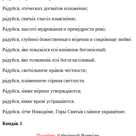
Ра́дуйся, оте́ческих догма́тов изложе́ние;
ра́дуйся, святы́х глаго́л изъясне́ние.
Ра́дуйся, высото́ мудрова́ния и прему́дрости реко́;
ра́дуйся, глубино́ боже́ственнаго ве́дения и сокро́вище любве́.
Ра́дуйся, я́ко показа́лся еси́ кни́жник богоно́сный;
ра́дуйся, я́ко толковни́к еси́ богоглаго́ливый.
Ра́дуйся, свети́льниче нра́вов че́стности;
ра́дуйся, пла́менниче го́рния све́тлости.
Ра́дуйся, и́мже ве́рнии утвержда́ются;
ра́дуйся, и́мже врази́ устраша́ются.
Ра́дуйся, о́тче Никоди́ме, Горы́ Святы́я сла́вное украше́ние.
Конда́к 1
Подо́бен: В
збра́нной Воево́де: