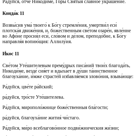
Ра́дуйся, о́тче Никоди́ме, Горы́ Святы́я сла́вное украше́ние.
Конда́к 11
Возвы́сив ума́ твоего́ к Бо́гу стремле́ния, умертви́л еси́
плотска́я движе́ния, и, боже́ственным све́том озаре́н, явле́нне
во Афо́не просия́л еси́, сло́вом и де́лом, преподо́бне, к Бо́гу
направля́я вопию́щия: Аллилу́ия.
И́кос 11
Све́том Уте́шителевым прему́дрых писа́ний твои́х благода́ть,
Никоди́ме, везде́ сия́ет и вдыха́ет в ду́ши та́инственное
благоуха́ние, и́мже страсте́й избавля́емся злово́ния, взыва́юще:
Ра́дуйся, цве́те ра́йский;
ра́дуйся, тро́сте Уте́шителева.
Ра́дуйся, мирополо́жнице боже́ственныя бла́гости;
ра́дуйся, благоуха́ние жития́ чи́стаго.
Ра́дуйся, ми́ро всеблагово́нное подви́жническия жи́зни;