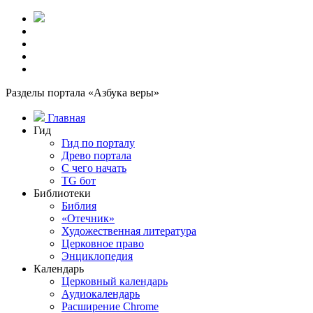
Разделы портала «Азбука веры»
Главная
Гид
Гид по порталу
Древо портала
С чего начать
TG бот
Библиотеки
Библия
«Отечник»
Художественная литература
Церковное право
Энциклопедия
Календарь
Церковный календарь
Аудиокалендарь
Расширение Chrome