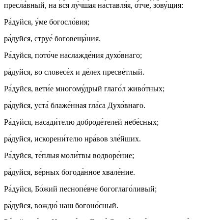
пресла́вный, на вся лу́чшая наставля́я, о́тче, зову́щия:
Ра́дуйся, у́ме богосло́вия;
ра́дуйся, струе́ боговеща́ния.
Ра́дуйся, пото́че наслажде́ния духо́внаго;
ра́дуйся, во словесе́х и де́лех пресве́тлый.
Ра́дуйся, вети́е многому́дрый глаго́л живо́тных;
ра́дуйся, уста́ блаже́нная гла́са Духо́внаго.
Ра́дуйся, насади́телю доброде́телей небе́сных;
ра́дуйся, искорени́телю нра́вов зле́йших.
Ра́дуйся, те́плыя моли́твы водворе́ние;
ра́дуйся, ве́рных богода́нное хвале́ние.
Ра́дуйся, Бо́жий песнопе́вче богоглаго́ливый;
ра́дуйся, вождю́ наш богоно́сный.