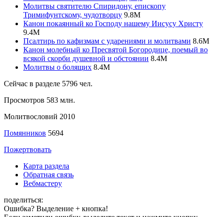
Молитвы святителю Спиридону, епископу
Тримифунтскому, чудотворцу
9.8
M
Канон покаянный ко Господу нашему Иисусу Христу
9.4
M
Псалтирь по кафизмам с ударениями и молитвами
8.6
M
Канон молебный ко Пресвятой Богородице, поемый во
всякой скорби душевной и обстоянии
8.4
M
Молитвы о болящих
8.4
M
Сейчас в разделе
5796
чел.
Просмотров
583 млн.
Молитвословий
2010
Помянников
5694
Пожертвовать
Карта раздела
Обратная связь
Вебмастеру
поделиться:
Ошибка? Выделение + кнопка!