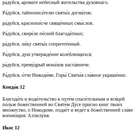
ра́дуйся, арома́те небе́сный жи́тельства духо́внаго.
Ра́дуйся, тайнописа́телю святы́х догма́тов;
ра́дуйся, краснопи́сче свяще́нных смы́слов.
Ра́дуйся, свире́ле пе́сней благода́тных;
ра́дуйся, ли́ку святы́х сопричте́нный.
Ра́дуйся, душ утвержде́ние коле́блющихся;
ра́дуйся, прему́дрый мона́хов наста́вниче.
Ра́дуйся, о́тче Никоди́ме, Горы́ Святы́я сла́вное украше́ние.
Конда́к 12
Благода́ть и води́тельство к путе́м спаси́тельным и вся́цей
по́льзе боже́ственней во Святе́м Ду́се при́сно книг твои́х
мно́жество, о Никодиме, подае́т и веде́т к боже́ственней сла́ве
вопию́щия: Аллилу́ия.
И́кос 12