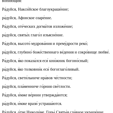
вопию́щия:
Ра́дуйся, Накси́йское благоукраше́ние;
ра́дуйся, Афонское озаре́ние.
Ра́дуйся, оте́ческих догма́тов изложе́ние;
ра́дуйся, святы́х глаго́л изъясне́ние.
Ра́дуйся, высото́ мудрова́ния и прему́дрости реко́;
ра́дуйся, глубино́ боже́ственнаго ве́дения и сокро́вище любве́.
Ра́дуйся, я́ко показа́лся еси́ кни́жник богоно́сный;
ра́дуйся, я́ко толковни́к еси́ богоглаго́ливый.
Ра́дуйся, свети́льниче нра́вов че́стности;
ра́дуйся, пла́менниче го́рния све́тлости.
Ра́дуйся, и́мже ве́рнии утвержда́ются;
ра́дуйся, и́мже врази́ устраша́ются.
Ра́дуйся, о́тче Никоди́ме, Горы́ Святы́я сла́вное украше́ние.