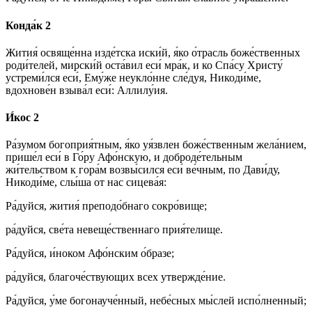
Конда́к 2
Жития́ освяще́нна изде́тска иски́й, я́ко о́трасль боже́ственных
роди́телей, мирски́й оста́вил еси́ мра́к, и ко Спа́су Христу́
устреми́лся еси́, Ему́же неукло́нне сле́дуя, Никоди́ме,
вдохнове́н взыва́л еси́: Аллилу́ия.
И́кос 2
Ра́зумом богоприя́тным, я́ко уя́звлен боже́ственным жела́нием,
прише́л еси́ в Го́ру Афо́нскую, и доброде́тельным
жи́тельством к гора́м возвы́сился еси́ ве́чным, по Дави́ду,
Никоди́ме, слы́ша от нас сицева́я:
Ра́дуйся, жития́ преподо́бнаго сокро́вище;
ра́дуйся, све́та невеще́ственнаго прия́телище.
Ра́дуйся, и́ноком Афо́нским о́бразе;
ра́дуйся, благоче́ствующих всех утвержде́ние.
Ра́дуйся, у́ме богонауче́нный, небе́сных мы́слей испо́лненный;