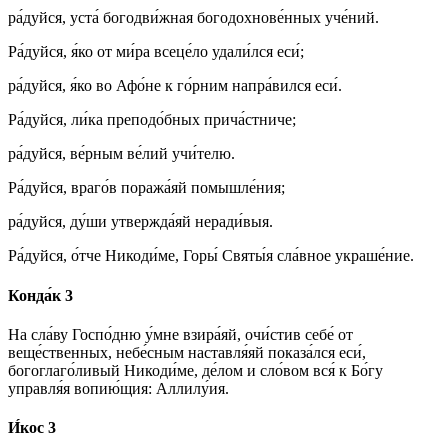
ра́дуйся, уста́ богодви́жная богодохнове́нных уче́ний.
Ра́дуйся, я́ко от ми́ра всеце́ло удали́лся еси́;
ра́дуйся, я́ко во Афо́не к го́рним напра́вился еси́.
Ра́дуйся, ли́ка преподо́бных прича́стниче;
ра́дуйся, ве́рным ве́лий учи́телю.
Ра́дуйся, враго́в поража́яй помышле́ния;
ра́дуйся, ду́ши утвержда́яй неради́выя.
Ра́дуйся, о́тче Никоди́ме, Горы́ Святы́я сла́вное украше́ние.
Конда́к 3
На сла́ву Госпо́дню у́мне взира́яй, очи́стив себе́ от
веще́ственных, небе́сным наставля́яй показа́лся еси́,
богоглаго́ливый Никоди́ме, де́лом и сло́вом вся́ к Бо́гу
управля́я вопию́щия: Аллилу́ия.
И́кос 3