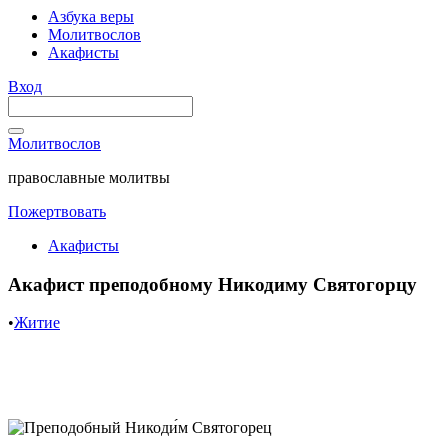
Азбука веры
Молитвослов
Акафисты
Вход
Молитвослов
православные молитвы
Пожертвовать
Акафисты
Акафист преподобному Никодиму Святогорцу
•
Житие