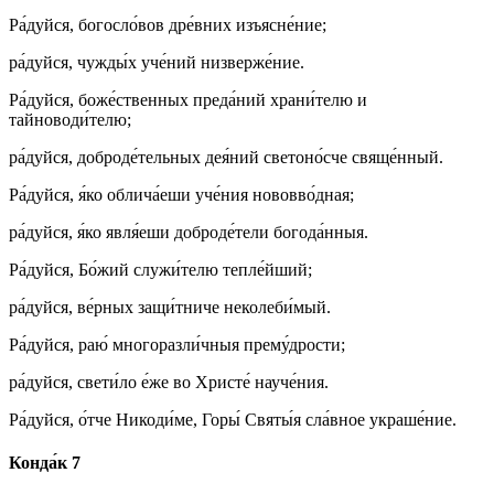
Ра́дуйся, богосло́вов дре́вних изъясне́ние;
ра́дуйся, чужды́х уче́ний низверже́ние.
Ра́дуйся, боже́ственных преда́ний храни́телю и
тайноводи́телю;
ра́дуйся, доброде́тельных дея́ний светоно́сче свяще́нный.
Ра́дуйся, я́ко облича́еши уче́ния нововво́дная;
ра́дуйся, я́ко явля́еши доброде́тели богода́нныя.
Ра́дуйся, Бо́жий служи́телю тепле́йший;
ра́дуйся, ве́рных защи́тниче неколеби́мый.
Ра́дуйся, раю́ многоразли́чныя прему́дрости;
ра́дуйся, свети́ло е́же во Христе́ науче́ния.
Ра́дуйся, о́тче Никоди́ме, Горы́ Святы́я сла́вное украше́ние.
Конда́к 7