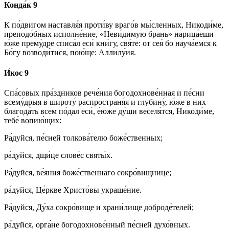
Конда́к 9
К по́двигом наставля́я проти́ву враго́в мы́сленных, Никоди́ме,
преподо́бных исполне́ние, «Неви́димую брань» нарица́еши
ю́же прему́дре списа́л еси́ кни́гу, свя́те: от сея́ бо науча́емся к
Бо́гу возводи́тися, пою́ще: Аллилу́ия.
И́кос 9
Спа́совых пра́здников рече́ния богодохнове́нная и пе́сни
всему́дрыя в широту́ распространя́я и глубину́, ю́же в них
благода́ть всем по́дал еси́, е́юже ду́ши веселя́тся, Никоди́ме,
тебе́ вопию́щих:
Ра́дуйся, пе́сней толкова́телю боже́ственных;
ра́дуйся, дщи́це слове́с святы́х.
Ра́дуйся, ве́яния боже́ственнаго сокро́вищнице;
ра́дуйся, Це́ркве Христо́вы украше́ние.
Ра́дуйся, Ду́ха сокро́вище и храни́лище доброде́телей;
ра́дуйся, орга́не богодохнове́нный пе́сней духо́вных.