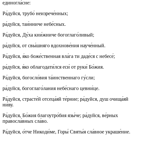
единогла́сне:
Ра́дуйся, трубо́ неизрече́нных;
ра́дуйся, таи́нниче небе́сных.
Ра́дуйся, Ду́ха кни́жниче богоглаго́ливый;
ра́дуйся, от свы́шняго вдохнове́ния науче́нный.
Ра́дуйся, я́ко боже́ственная вла́га ти даде́ся с небесе́;
ра́дуйся, я́ко облагодати́лся еси́ от руки́ Бо́жия.
Ра́дуйся, богосло́вия та́инственнаго гу́сли;
ра́дуйся, богоглаго́лания небе́снаго цевни́це.
Ра́дуйся, страсте́й отсеца́яй те́рние; ра́дуйся, душ очища́яй
ни́ву.
Ра́дуйся, Бо́жия благоутро́бия язы́че; ра́дуйся, ве́рных
правосла́вных сла́во.
Ра́дуйся, о́тче Никоди́ме, Горы́ Святы́я сла́вное украше́ние.