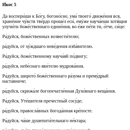
И́кос 5
Да воспери́ши к Бо́гу, богоно́сне, ума́ твоего́ движе́ния вся,
хране́ние чу́вств тве́рдо проше́л еси́, ему́же науча́еши хотя́щия
улучи́ти боже́ственнаго едине́ния, во е́же пе́ти ти, о́тче, си́це:
Ра́дуйся, боже́ственных возвести́телю;
ра́дуйся, от ху́ждшаго неве́дения изба́вителю.
Ра́дуйся, боже́ственному науча́яй по́двигу;
ра́дуйся, небе́снаго яви́телю мудрова́ния.
Ра́дуйся, широто́ боже́ственнаго ра́зума и прему́дрый
наста́вниче;
ра́дуйся, скрижа́ле богопечатле́нная Духо́внаго веща́ния.
Ра́дуйся, Уте́шителя пречестны́й сосу́де;
ра́дуйся, правосла́вных богода́нная кре́посте.
Ра́дуйся, ча́ше душепита́тельнаго не́ктара;