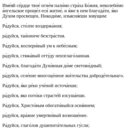
Име́яй се́рдце твое́ огне́м пали́мо стра́ха Бо́жия, неколеби́мо
а́нгельское проше́л еси́ житие́, и я́же в нем благода́ти, я́ко
Ду́хом просвеще́н, Никоди́ме, изъясня́еши зову́щим:
Ра́дуйся, сто́лпе воздержа́ния;
ра́дуйся, таи́нниче безстра́стия.
Ра́дуйся, воспери́вый ум к небе́сным;
ра́дуйся, стяжа́вый отту́ду неизглаго́ланная.
Ра́дуйся, благода́ти Духо́вныя до́ме светови́дный;
ра́дуйся, селе́ние многоце́нное жи́тельства доброде́тельнаго.
Ра́дуйся, я́ко ре́ки уче́ний источа́еши;
ра́дуйся, яко пото́ки страсте́й изсуша́еши.
Ра́дуйся, Христо́вым обогати́выйся осия́нием;
ра́дуйся, вра́жие умертви́вый возноше́ние.
Ра́дуйся, глаго́лов душепита́тельных гу́сли;