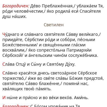
Богородичен:
Де́во Преблаже́нная,/ ублажа́ем Тя,
ро́ди челове́честии,/ я́ко родила́ еси́ Спаси́теля
душ на́ших.
Светилен
Чу́днаго и сла́внаго святи́теля Са́вву вели́каго,/
прииди́те, Се́рбстии ро́ди и собо́ри, пе́сньми
Боже́ственными/ и свяще́нными гла́сми
восхва́лим,/ я́ко сопресто́льна Патриархи́и
Се́рбской/ и а́нгельским чино́м сослуже́бника.
Сла́ва Отцу́ и Сы́ну и Свято́му Ду́ху.
Сла́вно краси́тся днесь светоза́рное Се́рбское
торжество́,/ и́же во све́те сла́вы Бо́жия предстоя́,
святи́телю Са́вво блаже́нне,/ помяни́ нас,
хва́лящих твою́ па́мять.
И ны́не и при́сно и во ве́ки веко́в. Ами́нь.
Богородичен:
С Бо́гом упова́ние на Тя