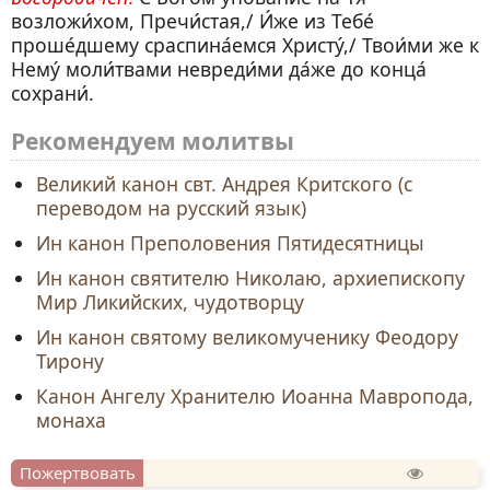
возложи́хом, Пречи́стая,/ И́же из Тебе́
проше́дшему сраспина́емся Христу́,/ Твои́ми же к
Нему́ моли́твами невреди́ми да́же до конца́
сохрани́.
Рекомендуем молитвы
Великий канон свт. Андрея Критского (с
переводом на русский язык)
Ин канон Преполовения Пятидесятницы
Ин канон святителю Николаю, архиепископу
Мир Ликийских, чудотворцу
Ин канон святому великомученику Феодору
Тирону
Канон Ангелу Хранителю Иоанна Мавропода,
монаха
Пожертвовать