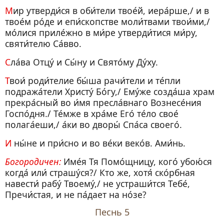
Мир утверди́ся в оби́тели твое́й, иера́рше,/ и в
твое́м ро́де и епи́скопстве моли́твами твои́ми,/
мо́лися приле́жно в ми́ре утверди́тися ми́ру,
святи́телю Са́вво.
Сла́ва Отцу́ и Сы́ну и Свято́му Ду́ху.
Твои́ роди́телие бы́ша рачи́тели и те́пли
подража́тели Христу́ Бо́гу,/ Ему́же созда́ша храм
прекра́сный во и́мя пресла́внаго Вознесе́ния
Госпо́дня./ Те́мже в хра́ме Его́ те́ло свое́
полага́еши,/ а́ки во дворы́ Спа́са своего́.
И ны́не и при́сно и во ве́ки веко́в. Ами́нь.
Богородичен:
Име́я Тя Помо́щницу, кого́ убою́ся
когда́ или́ страшу́ся?/ Кто же, хотя́ ско́рбная
навести́ рабу́ Твоему́,/ не устраши́тся Тебе́,
Пречи́стая, и не па́дает на но́зе?
Песнь 5