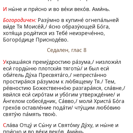
И ны́не и при́сно и во ве́ки веко́в. Ами́нь.
Богородичен:
Разу́мно в купине́ огнепа́льней
ви́де Тя Моисе́й,/ я́сно образу́ющей Бо́га,
хотя́ща роди́тися из Тебе́ неизрече́нно,
Богоро́дице Присноде́во.
Седален, глас 8
Украша́яся прему́дростию ра́зума,/ низложи́л
еси́ горды́ню плотски́я тяготы́/ и был еси́
оби́тель Ду́ха Пресвята́го,/ непреста́нно
простира́яся ра́зумом к лю́бящему Тя./ Тем,
ре́вностию Божественно́ю разгара́яся, сла́вне,/
яви́лся еси́ сиро́там и убо́гим утвержде́ние/ и
А́нгелом собесе́дник, Са́вво,/ моли́ Христа́ Бо́га
грехо́в оставле́ние пода́ти/ чту́щим любо́вию
святу́ю па́мять твою́.
Сла́ва Отцу́ и Сы́ну и Свято́му Ду́ху, и ны́не и
при́сно и во ве́ки веко́в. Ами́нь.