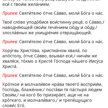
еси́ с твои́м жела́нием.
Припев:
Святи́телю о́тче Са́вво, моли́ Бо́га о на́с.
Твое́ сло́во уподо́бися вои́стинну реце́, о Са́вво,/
наводня́ющей свои́м тече́нием сю́ду и сю́ду,/
злосла́вных же ухищре́ния отвраща́ющей.
Припев:
Святи́телю о́тче Са́вво, моли́ Бо́га о на́с.
Хору́гвь Христо́ва, христиа́ном хвала́, по
апо́столу, о́тче Са́вво, взыва́л еси́,/ ничи́м же
хваля́ся, то́кмо о Кресте́ Го́спода на́шего Иису́са
Христа́.
Припев:
Святи́телю о́тче Са́вво, моли́ Бо́га о на́с.
Кро́ткое и молчали́вое нра́ва твоего́ восприи́м,
Госпо́дь, блаже́нне,/ поста́ви тя па́стыря лю́дем
Свои́м,/ на кого́ бо призира́ет, аще не на
кро́ткаго, и молчали́ваго,/ и трепе́щущаго
слове́с Его́.