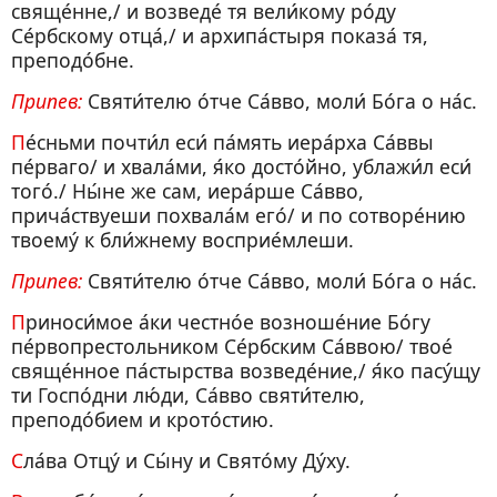
свяще́нне,/ и возведе́ тя вели́кому ро́ду
Се́рбскому отца́,/ и архипа́стыря показа́ тя,
преподо́бне.
Припев:
Святи́телю о́тче Са́вво, моли́ Бо́га о на́с.
Пе́сньми почти́л еси́ па́мять иера́рха Са́ввы
пе́рваго/ и хвала́ми, я́ко досто́йно, ублажи́л еси́
того́./ Ны́не же сам, иера́рше Са́вво,
прича́ствуеши похвала́м его́/ и по сотворе́нию
твоему́ к бли́жнему восприе́млеши.
Припев:
Святи́телю о́тче Са́вво, моли́ Бо́га о на́с.
Приноси́мое а́ки честно́е возноше́ние Бо́гу
пе́рвопрестольником Се́рбским Са́ввою/ твое́
свяще́нное па́стырства возведе́ние,/ я́ко пасу́щу
ти Госпо́дни лю́ди, Са́вво святи́телю,
преподо́бием и крото́стию.
Сла́ва Отцу́ и Сы́ну и Свято́му Ду́ху.