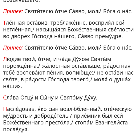
Припев:
Святи́телю о́тче Са́вво, моли́ Бо́га о на́с.
Тле́нная оста́вив, треблаже́нне, восприя́л еси́
нетле́нная,/ насыща́яся Боже́ственныя све́тлости
во дво́рех Го́спода на́шего, Са́вво прему́дре.
Припев:
Святи́телю о́тче Са́вво, моли́ Бо́га о на́с.
Лю́дие твои́, о́тче, и ча́да Ду́хом Святы́м
порожде́нна,/ жа́лостная оста́вльше, ра́достная
тебе́ воспева́ют пе́ния, вопию́ще:/ не оста́ви нас,
свя́те, в ра́дости Го́спода твоего́,/ моля́ о душа́х
на́ших.
Сла́ва Отцу́ и Сы́ну и Свято́му Ду́ху.
Насле́довав, я́ко сын возлю́бленный, оте́ческую
му́дрость и доброде́тель,/ прие́мник был еси́
Боже́ственнаго престо́ла,/ стопа́м Евангели́ста
после́дуя.