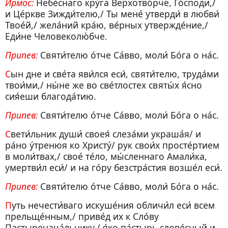
Ирмос:
Небе́снаго кру́га Верхотво́рче, Го́споди,/
и Це́ркве Зижди́телю,/ Ты мене́ утверди́ в любви́
Твое́й,/ жела́ний кра́ю, ве́рных утвержде́ние,/
Еди́не Человеколю́бче.
Припев:
Святи́телю о́тче Са́вво, моли́ Бо́га о на́с.
Сын дне и све́та яви́лся еси́, святи́телю, труда́ми
твои́ми,/ ны́не же во све́тлостех святы́х я́сно
сия́еши благода́тию.
Припев:
Святи́телю о́тче Са́вво, моли́ Бо́га о на́с.
Свети́льник души́ своея́ слеза́ми украша́я/ и
ра́но у́тренюя ко Христу́/ рук свои́х просте́ртием
в моли́твах,/ свое́ те́ло, мы́сленнаго Амали́ка,
умертви́л еси́/ и на го́ру безстра́стия возше́л еси́.
Припев:
Святи́телю о́тче Са́вво, моли́ Бо́га о на́с.
Путь нечести́ваго искуше́ния обличи́л еси́ всем
прельще́нным,/ приве́д их к Сло́ву
Пастыренача́льнику,/ я́ко па́стырь слове́сный и