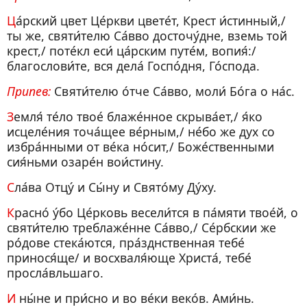
Ца́рский цвет Це́ркви цвете́т, Крест и́стинный,/
ты же, святи́телю Са́вво досточу́дне, вземь той
крест,/ поте́кл еси́ ца́рским путе́м, вопия́:/
благослови́те, вся дела́ Госпо́дня, Го́спода.
Припев:
Святи́телю о́тче Са́вво, моли́ Бо́га о на́с.
Земля́ те́ло твое́ блаже́нное скрыва́ет,/ я́ко
исцеле́ния точа́щее ве́рным,/ не́бо же дух со
избра́нными от ве́ка но́сит,/ Боже́ственными
сия́ньми озаре́н вои́стину.
Сла́ва Отцу́ и Сы́ну и Свято́му Ду́ху.
Красно́ у́бо Це́рковь весели́тся в па́мяти твое́й, о
святи́телю треблаже́нне Са́вво,/ Се́рбскии же
ро́дове стека́ются, пра́зднственная тебе́
принося́ще/ и восхваля́юще Христа́, тебе́
просла́вльшаго.
И ны́не и при́сно и во ве́ки веко́в. Ами́нь.