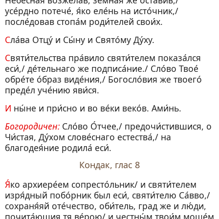
Небе́сная возжела́в, земна́я же оста́вив,/
усе́рдно потече́, я́ко еле́нь на исто́чник,/
после́довав стопа́м роди́телей свои́х.
Сла́ва Отцу́ и Сы́ну и Свято́му Ду́ху.
Святи́тельства пра́вило святи́телем показа́лся
еси́,/ де́тельнаго же подписа́ние./ Сло́во Твое́
обре́те о́браз виде́ния,/ Богосло́вия же твоего́
преде́л уче́нию яви́ся.
И ны́не и при́сно и во ве́ки веко́в. Ами́нь.
Богородичен:
Сло́во О́тчее,/ предочи́стившися, о
Чи́стая, Ду́хом слове́снаго естества́,/ на
благодея́ние родила́ еси́.
Кондак, глас 8
Я́ко архиере́ем сопресто́льник/ и святи́телем
изря́дный побо́рник был еси́, святи́телю Са́вво,/
сохраня́яй оте́чество, оби́тель, град же и лю́ди,
почита́ющия тя ве́рою/ и честны́м твои́м моще́м