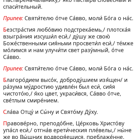
спаси́тельный.
Припев:
Святи́телю о́тче Са́вво, моли́ Бо́га о на́с.
Безстра́стия любо́вию подстрека́емь,/ плотска́я
взыгра́ния изсуши́л еси́,/ ду́шу же свою́
Боже́ственными сия́ньми просвети́л еси́,/ те́мже
мо́лимся и нам улучи́ти свет разу́мный, о́тче
Са́вво.
Припев:
Святи́телю о́тче Са́вво, моли́ Бо́га о на́с.
Благоро́дием высо́к, доброду́шием изя́щен/ и
ра́зума му́дростию удивле́н был еси́, сия́я
чистото́ю,/ я́ко цвет, украси́вся, Са́вво о́тче,
све́тлым смире́нием.
Сла́ва Отцу́ и Сы́ну и Свято́му Ду́ху.
Правове́рно, преподо́бне, Це́рковь Христо́ву
упа́сл еси́,/ отгна́в ерети́ческия пле́велы,/ ны́не
же во Вы́шних водворя́ешися, преблаже́нне.