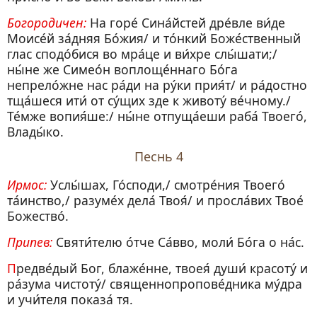
Богородичен:
На горе́ Сина́йстей дре́вле ви́де
Моисе́й за́дняя Бо́жия/ и то́нкий Боже́ственный
глас сподо́бися во мра́це и ви́хре слы́шати;/
ны́не же Симео́н воплоще́ннаго Бо́га
непрело́жне нас ра́ди на ру́ки прия́т/ и ра́достно
тща́шеся ити́ от су́щих зде к животу́ ве́чному./
Те́мже вопия́ше:/ ны́не отпуща́еши раба́ Твоего́,
Влады́ко.
Песнь 4
Ирмос:
Услы́шах, Го́споди,/ смотре́ния Твоего́
та́инство,/ разуме́х дела́ Твоя́/ и просла́вих Твое́
Божество́.
Припев:
Святи́телю о́тче Са́вво, моли́ Бо́га о на́с.
Предве́дый Бог, блаже́нне, твоея́ души́ красоту́ и
ра́зума чистоту́/ священнопропове́дника му́дра
и учи́теля показа́ тя.