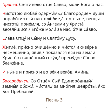
Припев:
Святи́телю о́тче Са́вво, моли́ Бо́га о на́с.
Чистото́ю любве́ одержи́мь,/ благоро́дием души́
порабо́тил еси́ плотолю́бие,/ тем ны́не, венцы́
чистоты́ прие́мля, со А́нгелми у Христа́
весели́шися,/ Его́же моли́ за нас, о́тче Са́вво.
Сла́ва Отцу́ и Сы́ну и Свято́му Ду́ху.
Житие́, при́сно очище́нно и чи́сто/ и скве́рне
несмеше́нно, яви́в,/ показа́лся еси́ на земли́
Христо́в свяще́нный сосу́д,/ прему́дре Са́вво
блаже́нне.
И ны́не и при́сно и во ве́ки веко́в. Ами́нь.
Богородичен:
Со Отце́м Сый Единоро́дный/
земны́я обожи́, Чи́стая,/ за мно́гия щедро́ты, я́ко
Бог Преблаги́й.
Песнь 3