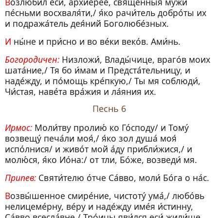
Возлюби́л еси́, архиере́е, свяще́нныя му́жи
пе́сньми восхваля́ти,/ я́ко рачи́тель добро́ты их
и подража́тель дея́ний Боголюбе́зных.
И ны́не и при́сно и во ве́ки веко́в. Ами́нь.
Богородичен:
Низложи́, Влады́чице, враго́в моих
шата́ние,/ Тя бо и́мам и Предста́тельницу, и
наде́жду, и по́мощь кре́пкую,/ Ты мя соблюди́,
Чи́стая, наве́та вра́жия и ла́яния их.
Песнь 6
Ирмос:
Моли́тву пролию́ ко Го́споду/ и Тому́
возвещу́ печа́ли моя́,/ я́ко зол душа́ моя́
испо́лнися/ и живо́т мой а́ду прибли́жися,/ и
молю́ся, я́ко Ио́на:/ от тли, Бо́же, возведи́ мя.
Припев:
Святи́телю о́тче Са́вво, моли́ Бо́га о на́с.
Возвы́шенное смире́ние, чистоту́ ума́,/ любо́вь
нелицеме́рну, ве́ру и наде́жду име́я и́стинну,
Са́вво всесла́вне,/ Тро́ицы яви́лся еси́ жили́ще.