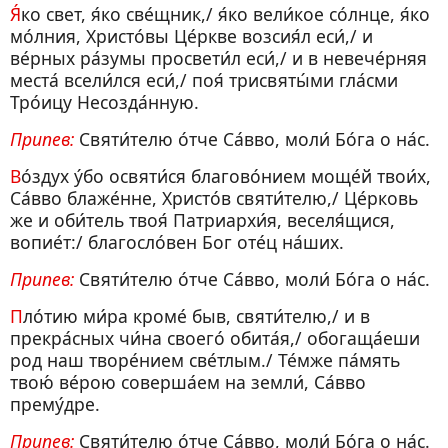
Я́ко свет, я́ко све́щник,/ я́ко вели́кое со́лнце, я́ко
мо́лния, Христо́вы Це́ркве возсия́л еси́,/ и
ве́рных ра́зумы просвети́л еси́,/ и в невече́рняя
места́ всели́лся еси́,/ поя́ трисвяты́ми гла́сми
Тро́ицу Несозда́нную.
Припев:
Святи́телю о́тче Са́вво, моли́ Бо́га о на́с.
Во́здух у́бо освяти́ся благово́нием моще́й твои́х,
Са́вво блаже́нне, Христо́в святи́телю,/ Це́рковь
же и оби́тель твоя́ Патриархи́я, веселя́щися,
вопие́т:/ благосло́вен Бог оте́ц на́ших.
Припев:
Святи́телю о́тче Са́вво, моли́ Бо́га о на́с.
Пло́тию ми́ра кроме́ быв, святи́телю,/ и в
прекра́сных чи́на своего́ обита́я,/ обогаща́еши
род наш творе́нием све́тлым./ Те́мже па́мять
твою́ ве́рою соверша́ем на земли́, Са́вво
прему́дре.
Припев:
Святи́телю о́тче Са́вво, моли́ Бо́га о на́с.