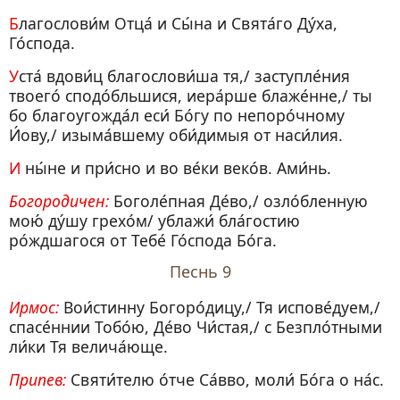
Благослови́м Отца́ и Сы́на и Свята́го Ду́ха,
Го́спода.
Уста́ вдови́ц благослови́ша тя,/ заступле́ния
твоего́ сподо́бльшися, иера́рше блаже́нне,/ ты
бо благоугожда́л еси́ Бо́гу по непоро́чному
И́ову,/ изыма́вшему оби́димыя от наси́лия.
И ны́не и при́сно и во ве́ки веко́в. Ами́нь.
Богородичен:
Боголе́пная Де́во,/ озло́бленную
мою́ ду́шу грехо́м/ ублажи́ бла́гостию
ро́ждшагося от Тебе́ Го́спода Бо́га.
Песнь 9
Ирмос:
Вои́стинну Богоро́дицу,/ Тя испове́дуем,/
спасе́ннии Тобо́ю, Де́во Чи́стая,/ с Безпло́тными
ли́ки Тя велича́юще.
Припев:
Святи́телю о́тче Са́вво, моли́ Бо́га о на́с.