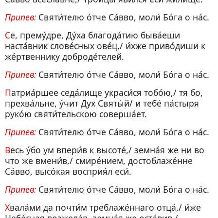
Припев:
Святи́телю о́тче Са́вво, моли́ Бо́га о на́с.
Се, прему́дре, Ду́ха благода́тию быва́еши
наста́вник слове́сных ове́ц,/ и́хже приво́диши к
же́ртвеннику доброде́телей.
Припев:
Святи́телю о́тче Са́вво, моли́ Бо́га о на́с.
Патриа́ршее седа́лище украси́ся тобо́ю,/ тя бо,
прехва́льне, у́чит Дух Святы́й/ и тебе́ па́стыря
руко́ю святи́тельскою соверша́ет.
Припев:
Святи́телю о́тче Са́вво, моли́ Бо́га о на́с.
Весь у́бо ум впери́в к высоте́,/ земна́я же ни во
что же вмени́в,/ смире́нием, достоблаже́нне
Са́вво, высо́кая восприя́л еси́.
Припев:
Святи́телю о́тче Са́вво, моли́ Бо́га о на́с.
Хвала́ми да почти́м треблаже́ннаго отца́,/ и́же