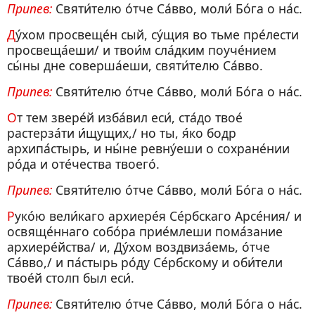
Припев:
Святи́телю о́тче Са́вво, моли́ Бо́га о на́с.
Ду́хом просвеще́н сый, су́щия во тьме пре́лести
просвеща́еши/ и твои́м сла́дким поуче́нием
сы́ны дне соверша́еши, святи́телю Са́вво.
Припев:
Святи́телю о́тче Са́вво, моли́ Бо́га о на́с.
От тем звере́й изба́вил еси́, ста́до твое́
растерза́ти и́щущих,/ но ты, я́ко бодр
архипа́стырь, и ны́не ревну́еши о сохране́нии
ро́да и оте́чества твоего́.
Припев:
Святи́телю о́тче Са́вво, моли́ Бо́га о на́с.
Руко́ю вели́каго архиере́я Се́рбскаго Арсе́ния/ и
освяще́ннаго собо́ра прие́млеши пома́зание
архиере́йства/ и, Ду́хом воздвиза́емь, о́тче
Са́вво,/ и па́стырь ро́ду Се́рбскому и оби́тели
твое́й столп был еси́.
Припев:
Святи́телю о́тче Са́вво, моли́ Бо́га о на́с.