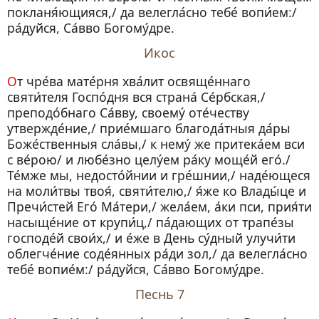
покланя́ющияся,/ да велегла́сно тебе́ вопи́ем:/
ра́дуйся, Са́вво Богому́дре.
Икос
От чре́ва мате́рня хва́лит освяще́ннаго
святи́теля Госпо́дня вся страна́ Се́рбская,/
преподо́бнаго Са́вву, своему́ оте́честву
утвержде́ние,/ прие́мшаго благода́тныя да́ры
Боже́ственныя сла́вы,/ к нему́ же притека́ем вси
с ве́рою/ и любе́зно целу́ем ра́ку моще́й его́./
Те́мже мы, недосто́йнии и гре́шнии,/ наде́ющеся
на моли́твы твоя́, святи́телю,/ я́же ко Влады́це и
Пречи́стей Его́ Ма́тери,/ жела́ем, а́ки пси, прия́ти
насыще́ние от крупи́ц,/ па́дающих от трапе́зы
господе́й свои́х,/ и е́же в День су́дный улучи́ти
облегче́ние соде́янных ра́ди зол,/ да велегла́сно
тебе́ вопие́м:/ ра́дуйся, Са́вво Богому́дре.
Песнь 7