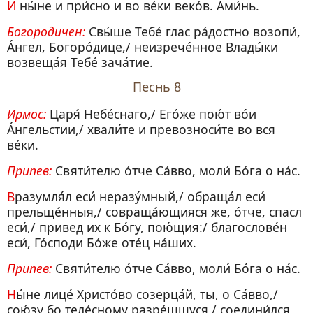
И ны́не и при́сно и во ве́ки веко́в. Ами́нь.
Богородичен:
Свы́ше Тебе́ глас ра́достно возопи́,
А́нгел, Богоро́дице,/ неизрече́нное Влады́ки
возвеща́я Тебе́ зача́тие.
Песнь 8
Ирмос:
Царя́ Небе́снаго,/ Его́же пою́т во́и
А́нгельстии,/ хвали́те и превозноси́те во вся
ве́ки.
Припев:
Святи́телю о́тче Са́вво, моли́ Бо́га о на́с.
Вразумля́л еси́ неразу́мный,/ обраща́л еси́
прельще́нныя,/ совраща́ющияся же, о́тче, спасл
еси́,/ привед их к Бо́гу, пою́щия:/ благослове́н
еси́, Го́споди Бо́же оте́ц на́ших.
Припев:
Святи́телю о́тче Са́вво, моли́ Бо́га о на́с.
Ны́не лице́ Христо́во созерца́й, ты, о Са́вво,/
сою́зу бо теле́сному разре́шшуся,/ соедини́лся