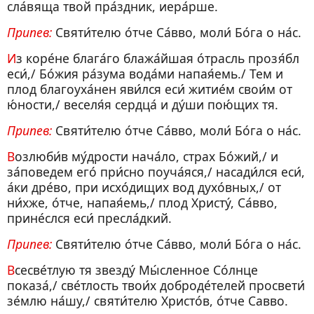
сла́вяща твой пра́здник, иера́рше.
Припев:
Святи́телю о́тче Са́вво, моли́ Бо́га о на́с.
Из коре́не блага́го блажа́йшая о́трасль прозя́бл
еси́,/ Бо́жия ра́зума вода́ми напая́емь./ Тем и
плод благоуха́нен яви́лся еси́ житие́м свои́м от
ю́ности,/ веселя́я сердца́ и ду́ши пою́щих тя.
Припев:
Святи́телю о́тче Са́вво, моли́ Бо́га о на́с.
Возлюби́в му́дрости нача́ло, страх Бо́жий,/ и
за́поведем его́ при́сно поуча́яся,/ насади́лся еси́,
а́ки дре́во, при исхо́дищих вод духо́вных,/ от
ни́хже, о́тче, напая́емь,/ плод Христу́, Са́вво,
прине́слся еси́ пресла́дкий.
Припев:
Святи́телю о́тче Са́вво, моли́ Бо́га о на́с.
Всесве́тлую тя звезду́ Мы́сленное Со́лнце
показа́,/ све́тлость твои́х доброде́телей просвети́
зе́млю на́шу,/ святи́телю Христо́в, о́тче Савво.