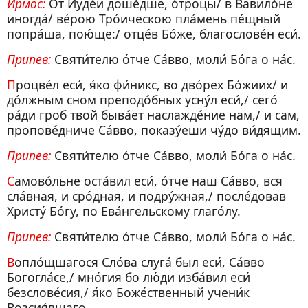
Ирмос:
От Иуде́и доше́дше, о́троцы/ в Вавило́не
иногда́/ ве́рою Тро́ическою пла́мень пе́щный
попра́ша, пою́ще:/ отце́в Бо́же, благослове́н еси́.
Припев:
Святи́телю о́тче Са́вво, моли́ Бо́га о на́с.
Процве́л еси́, я́ко фи́никс, во дво́рех Бо́жиих/ и
до́лжным сном преподо́бных усну́л еси́,/ сего́
ра́ди гроб твой быва́ет наслажде́ние нам,/ и сам,
пропове́дниче Са́вво, показу́еши чу́до ви́дящим.
Припев:
Святи́телю о́тче Са́вво, моли́ Бо́га о на́с.
Самово́льне оста́вил еси́, о́тче наш Са́вво, вся
сла́вная, и сро́дная, и подру́жная,/ после́довав
Христу́ Бо́гу, по Ева́нгельскому глаго́лу.
Припев:
Святи́телю о́тче Са́вво, моли́ Бо́га о на́с.
Вопло́щшагося Сло́ва слуга́ был еси́, Са́вво
Богогла́се,/ мно́гия бо лю́ди изба́вил еси́
безслове́сия,/ я́ко Боже́ственный учени́к
Возсия́вшаго.