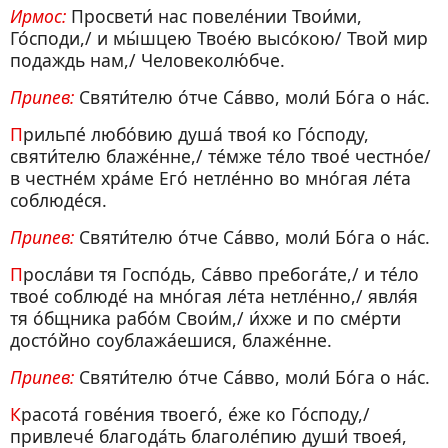
Ирмос:
Просвети́ нас повеле́нии Твои́ми,
Го́споди,/ и мы́шцею Твое́ю высо́кою/ Твой мир
подаждь нам,/ Человеколю́бче.
Припев:
Святи́телю о́тче Са́вво, моли́ Бо́га о на́с.
Прильпе́ любо́вию душа́ твоя́ ко Го́споду,
святи́телю блаже́нне,/ те́мже те́ло твое́ честно́е/
в честне́м хра́ме Его́ нетле́нно во мно́гая ле́та
соблюде́ся.
Припев:
Святи́телю о́тче Са́вво, моли́ Бо́га о на́с.
Просла́ви тя Госпо́дь, Са́вво пребога́те,/ и те́ло
твое́ соблюде́ на мно́гая ле́та нетле́нно,/ явля́я
тя о́бщника рабо́м Свои́м,/ и́хже и по сме́рти
досто́йно соублажа́ешися, блаже́нне.
Припев:
Святи́телю о́тче Са́вво, моли́ Бо́га о на́с.
Красота́ гове́ния твоего́, е́же ко Го́споду,/
привлече́ благода́ть благоле́пию души́ твоея́,