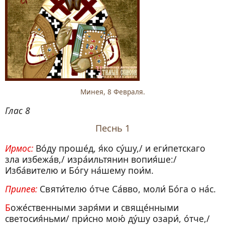
Минея, 8 Февраля.
Глас 8
Песнь 1
Ирмос:
Во́ду проше́д, я́ко су́шу,/ и еги́петскаго
зла избежа́в,/ изра́ильтянин вопия́ше:/
Изба́вителю и Бо́гу на́шему пои́м.
Припев:
Святи́телю о́тче Са́вво, моли́ Бо́га о на́с.
Боже́ственными заря́ми и свяще́нными
светосия́ньми/ при́сно мою́ ду́шу озари́, о́тче,/