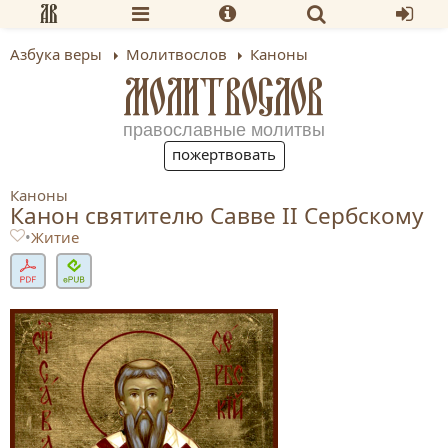
Азбука веры
Молитвослов
Каноны
МОЛИТВОСЛОВ
православные молитвы
пожертвовать
Каноны
Канон святителю Савве II Сербскому
•
Житие