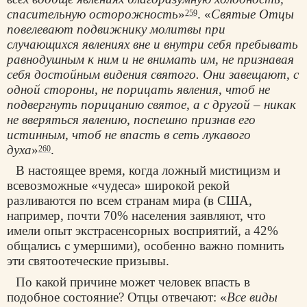
спасительную осторожность
»
. «
Святые Отцы
259
повелевают подвижнику молитвы при
случающихся явлениях вне и внутри себя пребывать
равнодушным к ним и не внимать им, не признавая
себя достойным видения святого. Они завещают, с
одной стороны, не порицать явления, чтоб не
подвергнуть порицанию святое, а с другой – никак
не вверяться явлению, поспешно признав его
истинным, чтоб не впасть в сеть лукавого
духа
»
.
260
В настоящее время, когда ложный мистицизм и
всевозможные «чудеса» широкой рекой
разливаются по всем странам мира (в США,
например, почти 70% населения заявляют, что
имели опыт экстрасенсорных восприятий, а 42%
общались с умершими), особенно важно помнить
эти святоотеческие призывы.
По какой причине может человек впасть в
подобное состояние? Отцы отвечают: «
Все виды