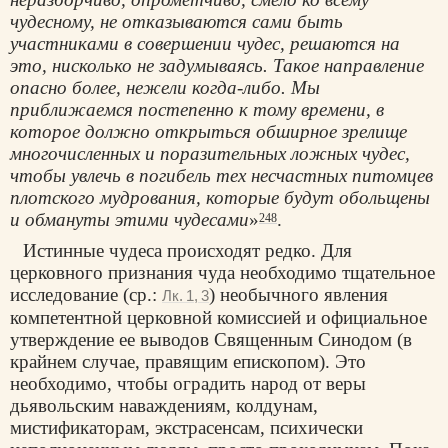
чудесному, не отказываются сами быть
участниками в совершении чудес, решаются на
это, нисколько не задумываясь. Такое направление
опасно более, нежели когда-либо. Мы
приближаемся постепенно к тому времени, в
которое должно открыться обширное зрелище
многочисленных и поразительных ложных чудес,
чтобы увлечь в погибель тех несчастных питомцев
плотского мудрования, которые будут обольщены
и обмануты этими чудесами
»
.
248
Истинные чудеса происходят редко. Для
церковного признания чуда необходимо тщательное
исследование (ср.:
) необычного явления
Лк. 1, 3
компетентной церковной комиссией и официальное
утверждение ее выводов Священным Синодом (в
крайнем случае, правящим епископом). Это
необходимо, чтобы оградить народ от веры
дьявольским наваждениям, колдунам,
мистификаторам, экстрасенсам, психически