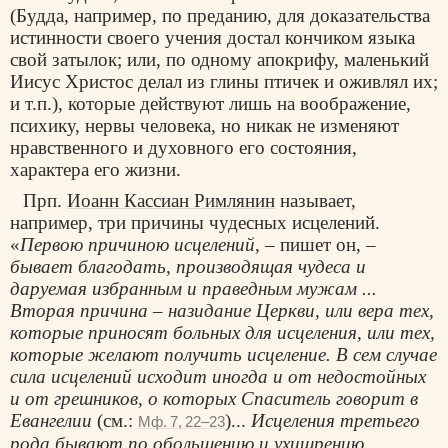
(Будда, например, по преданию, для доказательства
истинности своего учения достал кончиком языка
свой затылок; или, по одному апокрифу, маленький
Иисус Христос делал из глины птичек и оживлял их;
и т.п.), которые действуют лишь на воображение,
психику, нервы человека, но никак не изменяют
нравственного и духовного его состояния,
характера его жизни.
Прп.
Иоанн Кассиан Римлянин
называет,
например, три причины чудесных исцелений.
«
Первою причиною исцелений
, – пишет он, –
бывает благодать, производящая чудеса и
даруемая избранным и праведным мужам ...
Вторая причина – назидание Церкви, или вера тех,
которые приносят больных для исцеления, или тех,
которые желают получить исцеление. В сем случае
сила исцелений исходит иногда и от недостойных
и от грешников, о которых Спаситель говорит в
Евангелии
(см.:
)...
Исцеления третьего
Мф. 7, 22–23
рода бывают по обольщению и ухищрению