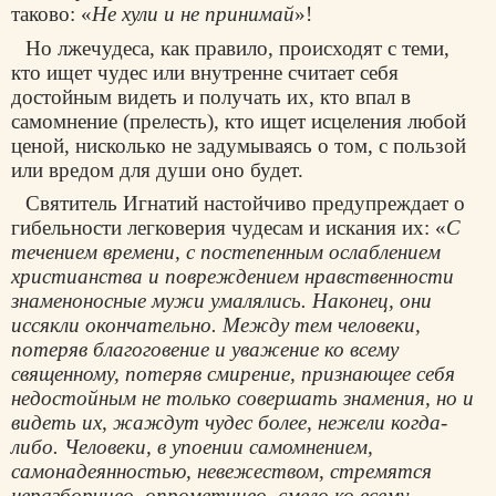
таково: «
Не хули и не принимай
»!
Но лжечудеса, как правило, происходят с теми,
кто ищет чудес или внутренне считает себя
достойным видеть и получать их, кто впал в
самомнение (прелесть), кто ищет исцеления любой
ценой, нисколько не задумываясь о том, с пользой
или вредом для души оно будет.
Святитель Игнатий настойчиво предупреждает о
гибельности легковерия чудесам и искания их: «
С
течением времени, с постепенным ослаблением
христианства и повреждением нравственности
знаменоносные мужи умалялись. Наконец, они
иссякли окончательно. Между тем человеки,
потеряв благоговение и уважение ко всему
священному, потеряв смирение, признающее себя
недостойным не только совершать знамения, но и
видеть их, жаждут чудес более, нежели когда-
либо. Человеки, в упоении самомнением,
самонадеянностью, невежеством, стремятся
неразборчиво, опрометчиво, смело ко всему