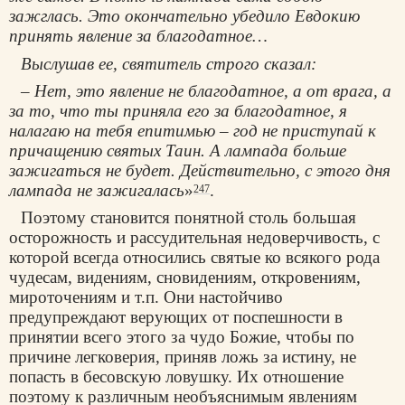
зажглась. Это окончательно убедило Евдокию
принять явление за благодатное…
Выслушав ее, святитель строго сказал:
– Нет, это явление не благодатное, а от врага, а
за то, что ты приняла его за благодатное, я
налагаю на тебя епитимью – год не приступай к
причащению святых Таин. А лампада больше
зажигаться не будет. Действительно, с этого дня
лампада не зажигалась
»
.
247
Поэтому становится понятной столь большая
осторожность и рассудительная недоверчивость, с
которой всегда относились святые ко всякого рода
чудесам, видениям, сновидениям, откровениям,
мироточениям и т.п. Они настойчиво
предупреждают верующих от поспешности в
принятии всего этого за чудо Божие, чтобы по
причине легковерия, приняв ложь за истину, не
попасть в бесовскую ловушку. Их отношение
поэтому к различным необъяснимым явлениям