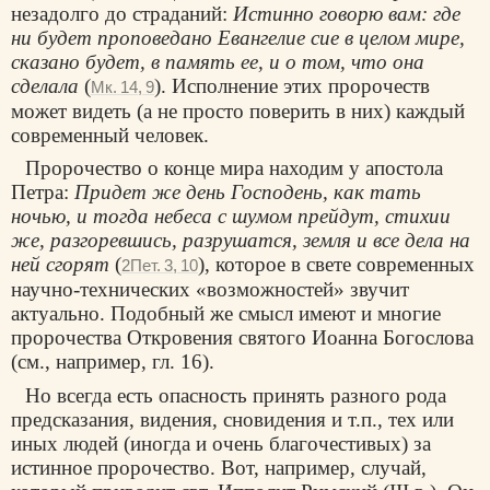
незадолго до страданий:
Истинно говорю вам: где
ни будет проповедано Евангелие сие в целом мире,
сказано будет, в память ее, и о том, что она
сделала
(
). Исполнение этих пророчеств
Мк. 14, 9
может видеть (а не просто поверить в них) каждый
современный человек.
Пророчество о конце мира находим у апостола
Петра:
Придет же день Господень, как тать
ночью, и тогда небеса с шумом прейдут, стихии
же, разгоревшись, разрушатся, земля и все дела на
ней сгорят
(
), которое в свете современных
2Пет. 3, 10
научно-технических «возможностей» звучит
актуально. Подобный же смысл имеют и многие
пророчества Откровения святого Иоанна Богослова
(см., например, гл. 16).
Но всегда есть опасность принять разного рода
предсказания, видения, сновидения и т.п., тех или
иных людей (иногда и очень благочестивых) за
истинное пророчество. Вот, например, случай,