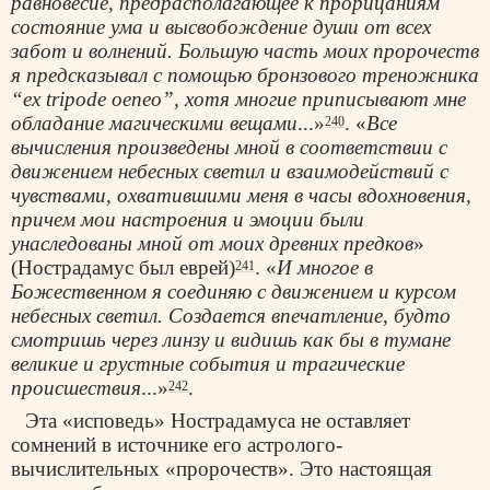
равновесие, предрасполагающее к прорицаниям
состояние ума и высвобождение души от всех
забот и волнений. Большую часть моих пророчеств
я предсказывал с помощью бронзового треножника
“ex tripode oeneo”, хотя многие приписывают мне
обладание магическими вещами
...»
. «
Все
240
вычисления произведены мной в соответствии с
движением небесных светил и взаимодействий с
чувствами, охватившими меня в часы вдохновения,
причем мои настроения и эмоции были
унаследованы мной от моих древних предков
»
(Нострадамус был еврей)
. «
И многое в
241
Божественном я соединяю с движением и курсом
небесных светил. Создается впечатление, будто
смотришь через линзу и видишь как бы в тумане
великие и грустные события и трагические
происшествия
...»
.
242
Эта «исповедь» Нострадамуса не оставляет
сомнений в источнике его астролого-
вычислительных «пророчеств». Это настоящая