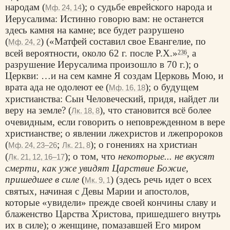
народам (
); о судьбе еврейского народа и
Мф. 24, 14
Иерусалима: Истинно говорю вам: не останется
здесь камня на камне; все будет разрушено
(
) («Матфей составил свое Евангелие, по
Мф. 24, 2
всей вероятности, около 62 г. после Р.Х.»
, а
236
разрушение Иерусалима произошло в 70 г.); о
Церкви: …и на сем камне Я создам
Церковь
Мою, и
врата ада не одолеют ее (
); о будущем
Мф. 16, 18
христианства: Сын Человеческий, придя, найдет ли
веру на земле? (
), что становится всё более
Лк. 18, 8
очевидным, если говорить о неповрежденном в вере
христианстве; о явлении лжехристов и лжепророков
(
;
); о гонениях на христиан
Мф. 24, 23–26
Лк. 21, 8
(
); о том, что
некоторые... не вкусят
Лк. 21, 12, 16–17
смерти, как уже увидят Царствие Божие,
пришедшее в силе
(
) (здесь речь идет о всех
Мк. 9, 1
святых, начиная с Девы Марии и апостолов,
которые «увидели» прежде своей кончины славу и
блаженство Царства Христова, пришедшего внутрь
их в силе); о женщине, помазавшей Его миром