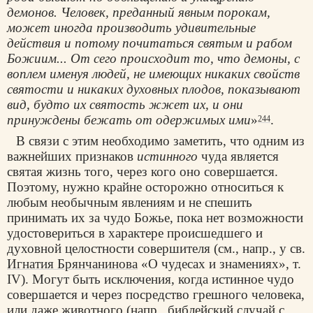
демонов. Человек, преданный явным порокам,
может иногда производить удивительные
действия и потому почитаться святым и рабом
Божиим... От сего происходит то, что демоны, с
воплем именуя людей, не имеющих никаких свойств
святости и никаких духовных плодов, показывают
вид, будто их святость жжет их, и они
принуждены бежать от одержимых ими
»
.
244
В связи с этим необходимо заметить, что одним из
важнейших признаков
истинного
чуда является
святая жизнь того, через кого оно совершается.
Поэтому, нужно крайне осторожно относиться к
любым необычным явлениям и не спешить
принимать их за чудо Божье, пока нет возможности
удостовериться в характере происшедшего и
духовной целостности совершителя (см., напр., у св.
Игнатия Брянчанинова
«О чудесах и знамениях», т.
IV). Могут быть исключения, когда истинное чудо
совершается и через посредство грешного человека,
или даже животного (напр., библейский случай с