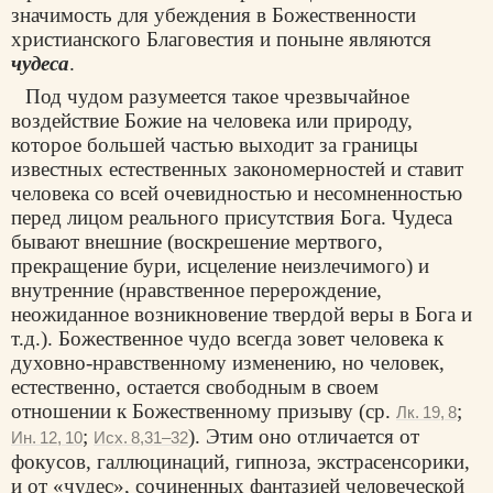
значимость для убеждения в Божественности
христианского Благовестия и поныне являются
чудеса
.
Под чудом разумеется такое чрезвычайное
воздействие Божие на человека или природу,
которое большей частью выходит за границы
известных естественных закономерностей и ставит
человека со всей очевидностью и несомненностью
перед лицом реального присутствия Бога. Чудеса
бывают внешние (воскрешение мертвого,
прекращение бури, исцеление неизлечимого) и
внутренние (нравственное перерождение,
неожиданное возникновение твердой веры в Бога и
т.д.). Божественное чудо всегда зовет человека к
духовно-нравственному изменению, но человек,
естественно, остается свободным в своем
отношении к Божественному призыву (ср.
;
Лк. 19, 8
;
). Этим оно отличается от
Ин. 12, 10
Исх. 8,31–32
фокусов, галлюцинаций, гипноза, экстрасенсорики,
и от «чудес», сочиненных фантазией человеческой