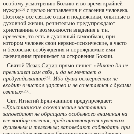
особому усмотрению Божию и во время крайней
нужды
с целью исправления и спасения человека.
256
Поэтому все святые отцы и подвижники, опытные в
духовной жизни, решительно предупреждают
христианина о возможности впадения в т.н.
прелесть
, то есть в духовный самообман, при
котором человек свои нервно-психические, а часто
и бесовские возбуждения и порождаемые ими
лжевид
е
ния принимает за откровения Божии.
Святой
Исаак Сирин
прямо пишет: «
Никто да не
прельщает сам себя, и да не мечтает о
предугадываниях
.
Ибо душа осквернённая не
257
входит в чистое царство и не сочетается с духами
святых
»
.
258
Свт.
Игнатий Брянчанинов
предупреждает:
«
Христианские аскетические наставники
заповедают не обращать особенного внимания на
все вообще явления, представляющиеся чувствам
душевным и телесным; заповедают соблюдать при
всех вообще явлениях благоразумную холодность,