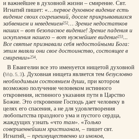
и важнейшее в духовной жизни – смирение. Свт.
Игнатий пишет: «…
первое духовное видение есть
видение своих согрешений, доселе прикрывавшихся
забвением и неведением
… Зрение недостатков
252
наших – вот безопасное видение! Зрение падения и
искупления нашего – вот нужнейшее видение
..
.
253
Все святые признавали себя недостойными Бога:
этим являли они свое достоинство, состоящее в
смирении
»
.
254
В Евангелии все это именуется нищетой духовной
(
). Духовная нищета является тем
безусловно
Мф. 5, 3
необходимым состоянием души
, при котором
возможно получение человеком истинного
откровения, истинного указания пути в Царство
Божие. Это откровение Господь дает человеку в
целях его спасения, а не для удовлетворения
любопытства праздного ума и пустого сердца,
жаждущих узнать «что
там»
. «
Только
совершеннейшим христианам
, – пишет свт.
Игнатий, –
преимущественно из иноков,