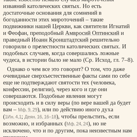
изваяний католических святых. Но есть
достаточные основания для сомнений в
богоданности этих мироточений – такие
подвижники нашей Церкви, как святители Игнатий
и Феофан, преподобный
Амвросий Оптинский
и
праведный
Иоанн Кронштадтский
решительно
говорили о пр
е
лестности католических святых. И
подобных случаев, когда совершались ложные
чудеса, в истории было не мало (Ср. Исход, гл. 7–8).
Однако о чем все это говорит? О том, что даже
очевидные сверхъестественные факты сами по себе
еще не подтверждают святости тех (человека,
конфессии, религии), через кого и где они
совершаются. Подобные явления могут
происходить и в силу веры (по вере вашей да будет
вам –
), или по действию иного духа
Мф. 9, 29
(
;
), чтобы прельстить, если
1Ин. 4,1
Деян. 16, 16–18
возможно, и избранных (
), но не
Мф. 24, 24
исключено, что и по другим, пока неизвестным нам