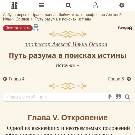
Азбука веры
Православная библиотека
профессор Алексей
Разделы портала «Азбука веры»
Ильич Осипов
Путь разума в поисках истины
Пожертвовать
Вход
Главная
Гид
профессор Алексей Ильич Осипов
Путь разума в поисках истины
Библиотеки
Источник
Календарь
Глава 4
Глава 6
Молитва
Медиа
Проверь себя
Глава V. Откровение
Тематическое
Одной из важнейших и неотъемлемых положений
Семья и здоровье
любого религиозного учения является вера в