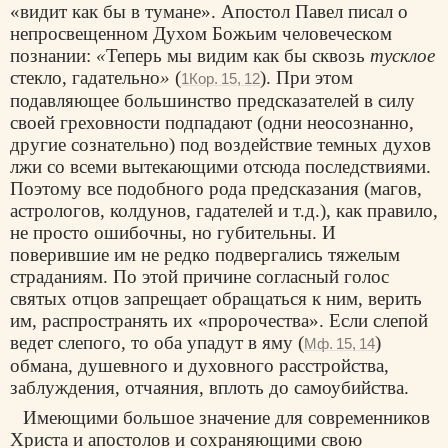
«видит как бы в тумане». Апостол Павел писал о
непросвещенном Духом Божьим человеческом
познании:
«
Теперь мы видим как бы сквозь
тусклое
стекло, гадательно
»
(
). При этом
1Кор. 15, 12
подавляющее большинство предсказателей в силу
своей греховности подпадают (одни неосознанно,
другие сознательно) под воздействие темных духов
лжи со всеми вытекающими отсюда последствиями.
Поэтому все подобного рода предсказания (магов,
астрологов, колдунов, гадателей и т.д.), как правило,
не просто ошибочны, но губительны. И
поверившие им не редко подвергались тяжелым
страданиям. По этой причине согласный голос
святых отцов запрещает обращаться к ним, верить
им, распространять их «пророчества». Если слепой
ведет слепого, то оба упадут в яму (
)
Мф. 15, 14
обмана, душевного и духовного расстройства,
заблуждения, отчаяния, вплоть до самоубийства.
Имеющими большое значение для современников
Христа и апостолов и сохраняющими свою