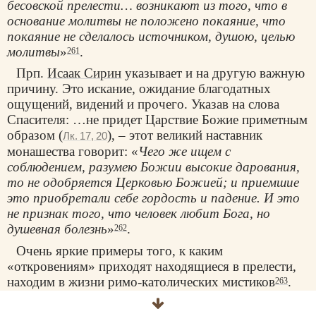
бесовской прелести… возникают из того, что в
основание молитвы не положено покаяние, что
покаяние не сделалось источником, душою, целью
молитвы
»
.
261
Прп.
Исаак Сирин
указывает и на другую важную
причину. Это искание, ожидание благодатных
ощущений, видений и прочего. Указав на слова
Спасителя: …не придет Царствие Божие приметным
образом (
), – этот великий наставник
Лк. 17, 20
монашества говорит: «
Чего же ищем с
соблюдением, разумею Божии высокие дарования,
то не одобряется Церковью Божией; и приемшие
это приобретали себе гордость и падение. И это
не признак того, что человек любит Бога, но
душевная болезнь
»
.
262
Очень яркие примеры того, к каким
«откровениям» приходят находящиеся в прелести,
находим в жизни римо-католических мистиков
.
263
Состояние прелести большей частью