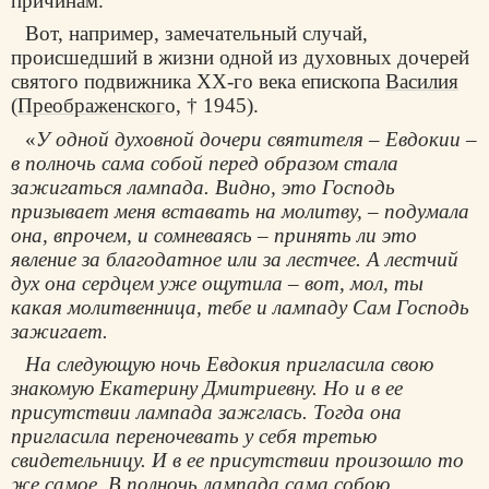
причинам.
Вот, например, замечательный случай,
происшедший в жизни одной из духовных дочерей
святого подвижника XX-го века епископа
Василия
(Преображенског
о, † 1945).
«
У одной духовной дочери святителя – Евдокии –
в полночь сама собой перед образом стала
зажигаться лампада. Видно, это Господь
призывает меня вставать на молитву, – подумала
она, впрочем, и сомневаясь – принять ли это
явление за благодатное или за лестчее. А лестчий
дух она сердцем уже ощутила – вот, мол, ты
какая молитвенница, тебе и лампаду Сам Господь
зажигает.
На следующую ночь Евдокия пригласила свою
знакомую Екатерину Дмитриевну. Но и в ее
присутствии лампада зажглась. Тогда она
пригласила переночевать у себя третью
свидетельницу. И в ее присутствии произошло то
же самое. В полночь лампада сама собою