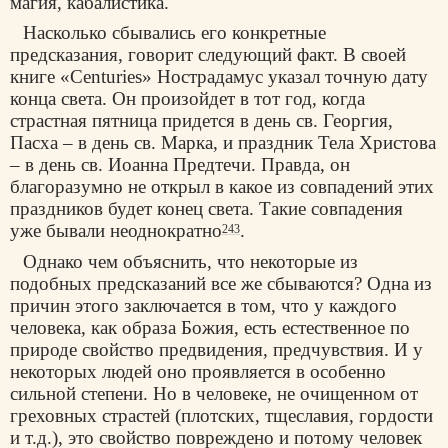
магия, кабалистика.
Насколько сбывались его конкретные
предсказания, говорит следующий факт. В своей
книге «Centuries» Нострадамус указал точную дату
конца света. Он произойдет в тот год, когда
страстная пятница придется в день св. Георгия,
Пасха – в день св. Марка, и праздник Тела Христова
– в день св. Иоанна Предтечи. Правда, он
благоразумно не открыл в какое из совпадений этих
праздников будет конец света. Такие совпадения
уже бывали неоднократно
.
243
Однако чем объяснить, что некоторые из
подобных предсказаний все же сбываются? Одна из
причин этого заключается в том, что у каждого
человека, как образа Божия, есть естественное по
природе свойство предвидения, предчувствия. И у
некоторых людей оно проявляется в особенно
сильной степени. Но в человеке, не очищенном от
греховных страстей (плотских, тщеславия, гордости
и т.д.), это свойство повреждено и потому человек