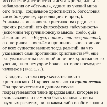
мессианское достоинство Иисуса Христа, или, для
избавления от «
безумия
», одним из учений мира
сего (напр., социальное христианство, богословия
«освобождения», «революции» и проч.,).
Уникальная инаковость христианства среди всех
прочих религий, его философская «абсурдность»
(вспомним тертуллиановскую мысль: credo, quia
absurdum est
– «Верую, потому что невероятно»),
его нетривиальность
и принципиальное отличие
234
от всех существовавших тогда религий, на что
указывают сами противники христианства
, еще
235
раз указывают на неземной источник христианского
учения, на то немудрое Божие, которое премудрее
человеков (
).
1Кор. 1, 25
Свидетельством сверхъестественности
христианского Откровения являются
пророчества
.
Под пророчествами в данном случае
подразумеваются такие предсказания, которые не
основывались и не могли быть основаны ни на
научных расчетах, ни на каком-либо особом знании