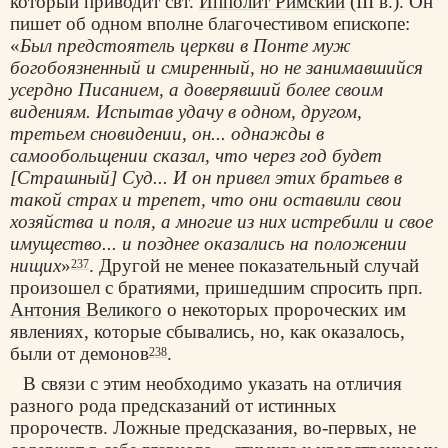
который приводит свт.
Ипполит Римский
(III в.). Он
пишет об одном вполне благочестивом епископе:
«
Был предстоятель церкви в Понте муж
богобоязненный и смиренный, но не занимавшийся
усердно Писанием, а доверявший более своим
видениям. Испытав удачу в одном, другом,
третьем сновидении, он... однажды в
самообольщении сказал, что через год будет
[Страшный] Суд... И он привел этих братьев в
такой страх и трепет, что они оставили свои
хозяйства и поля, а многие из них истребили и свое
имущество... и позднее оказались на положении
нищих
»
. Другой не менее показательный случай
237
произошел с братиями, пришедшим спросить прп.
Антония Великого
о некоторых пророческих им
явлениях, которые сбывались, но, как оказалось,
были от демонов
.
238
В связи с этим необходимо указать на отличия
разного рода предсказаний от истинных
пророчеств. Ложные предсказания, во-первых, не