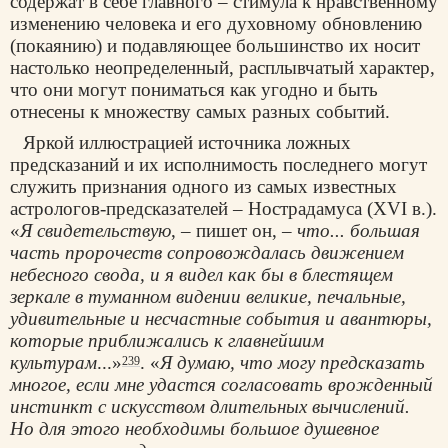
содержат в себе главного – стимула к нравственному
изменению человека и его духовному обновлению
(покаянию) и подавляющее большинство их носит
настолько неопределенный, расплывчатый характер,
что они могут пониматься как угодно и быть
отнесены к множеству самых разных событий.
Яркой иллюстрацией источника ложных
предсказаний и их исполнимость последнего могут
служить признания одного из самых известных
астрологов-предсказателей – Нострадамуса (XVI в.).
«
Я свидетельствую
, – пишет он, –
что... большая
часть пророчеств сопровождалась движением
небесного свода, и я видел как бы в блестящем
зеркале в туманном видении
великие, печальные,
удивительные и несчастные события и авантюры,
которые приближались к главнейшим
культурам
...»
. «
Я думаю, что могу предсказать
239
многое, если мне удастся согласовать врожденный
инстинкт с искусством длительных вычислений.
Но для этого необходимы большое душевное