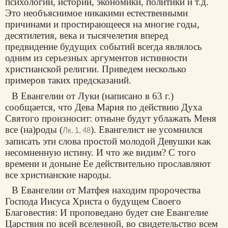
психологии, истории, экономики, политики и т.д.
Это необъяснимое никакими естественными
причинами и простирающееся на многие годы,
десятилетия, века и тысячелетия вперед
предвидение будущих событий всегда являлось
одним из серьезных аргументов истинности
христианской религии. Приведем несколько
примеров таких предсказаний.
В Евангелии от Луки (написано в 63 г.)
сообщается, что Дева Мария по действию Духа
Святого произносит: отныне будут ублажать Меня
все (на)роды (
). Евангелист не усомнился
Лк. 1, 48
записать эти слова простой молодой Девушки как
несомненную истину. И что же видим? С того
времени и доныне Ее действительно прославляют
все христианские народы.
В Евангелии от Матфея находим пророчества
Господа Иисуса Христа о будущем Своего
Благовестия: И проповедано будет сие Евангелие
Царствия по всей вселенной, во свидетельство всем