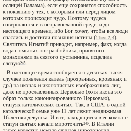
ослицей Валаама), если еще сохранятся способность
к покаянию у тех, с которыми или перед лицом
которых происходит чудо. Поэтому чудеса
совершаются и в неправославной среде, и до
настоящего времени, ибо Бог хочет, чтобы все люди
спаслись и достигли познания истины (
).
1Тим. 2, 4
Святитель Игнатий приводит, например, факт, когда
вода с омытых ног разбойника, принятого
монахинями за святого пустынника, исцелила
слепую
.
245
В настоящее время сообщается о десятках тысяч
случаев появления капель (прозрачных, кровяных и
др.) на иконах и иконописных изображениях лиц,
даже не прославленных Церковью (хотя икона это
образ только канонизированного Церковью),
статуях католических святых. Так, в США, в одной
католической семье уже 11 лет лежит недвижимая
16-летняя девушка. И вот, находящиеся в ее комнате
статуи святых начали мироточить
. В Италии
246
также известно немало случаев мироточения