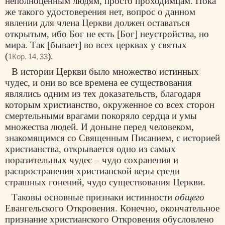
неполноценным людям, просто проходимцам. Пока
же такого удостоверения нет, вопрос о данном
явлении для члена Церкви должен оставаться
открытым, ибо Бог не есть [Бог] неустройства, но
мира. Так [бывает] во всех церквах у святых
(
).
1Кор. 14, 33
В истории Церкви было множество истинных
чудес, и они во все времена ее существования
являлись одним из тех доказательств, благодаря
которым христианство, окруженное со всех сторон
смертельными врагами покоряло сердца и умы
множества людей. И доныне перед человеком,
знакомящимся со Священным Писанием, с историей
христианства, открывается одно из самых
поразительных чудес – чудо сохранения и
распространения христианской веры среди
страшных гонений, чудо существования Церкви.
Таковы основные признаки истинности
общего
Евангельского Откровения. Конечно, окончательное
признание христианского Откровения обусловлено