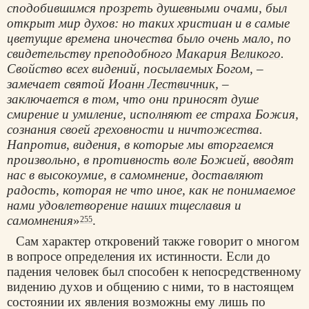
сподобившимся прозреть душевными очами, был
открыт мир духов: но таких христиан и в самые
цветущие времена иночества было очень мало, по
свидетельству преподобного
Макария Великого
.
Свойство всех видений, посылаемых Богом, –
замечает святой
Иоанн Лествичник
, –
заключается в том, что они приносят душе
смирение и умиление, исполняют ее страха Божия,
сознания своей греховности и ничтожества.
Напротив, видения, в которые мы вторгаемся
произвольно, в противность воле Божией, вводят
нас в высокоумие, в самомнение, доставляют
радость, которая не что иное, как не понимаемое
нами удовлетворение наших тщеславия и
самомнения
»
.
255
Сам характер откровений также говорит о многом
в вопросе определения их истинности. Если до
падения человек был способен к непосредственному
видению духов и общению с ними, то в настоящем
состоянии их явления возможны ему лишь по