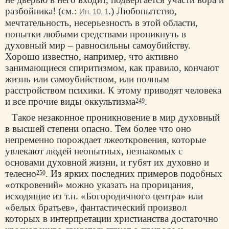
разбойника! (см.:
.) Любопытство,
Ин. 10, 1
мечтательность, несерьезность в этой области,
попытки любыми средствами проникнуть в
духовный мир – равносильны самоубийству.
Хорошо известно, например, что активно
занимающиеся спиритизмом, как правило, кончают
жизнь или самоубийством, или полным
расстройством психики. К этому приводят человека
и все прочие виды оккультизма
.
249
Такое незаконное проникновение в мир духовный
в высшей степени опасно. Тем более что оно
непременно порождает лжеоткровения, которые
увлекают людей неопытных, незнакомых с
основами духовной жизни, и губят их духовно и
телесно
. Из ярких последних примеров подобных
250
«откровений» можно указать на прорицания,
исходящие из т.н. «Богородичного центра» или
«белых братьев», фантастический произвол
которых в интерпретации христианства достаточно