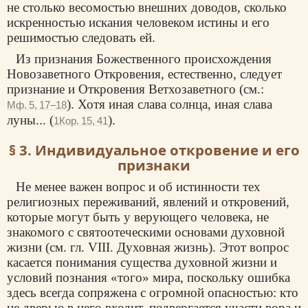
не столько весомостью внешних доводов, сколько
искренностью искания человеком истины и его
решимостью следовать ей.
Из признания Божественного происхождения
Новозаветного Откровения, естественно, следует
признание и Откровения Ветхозаветного (см.:
). Хотя иная слава солнца, иная слава
Мф. 5, 17–18
луны... (
).
1Кор. 15, 41
§ 3. Индивидуальное откровение и его
признаки
Не менее важен вопрос и об истинности тех
религиозных переживаний, явлений и откровений,
которые могут быть у верующего человека, не
знакомого с святоотеческими основами духовной
жизни (см. гл. VIII. Духовная жизнь). Этот вопрос
касается понимания существа духовной жизни и
условий познания «того» мира, поскольку ошибка
здесь всегда сопряжена с огромной опасностью: кто
не дверью в него входит, подвергается участи вора и