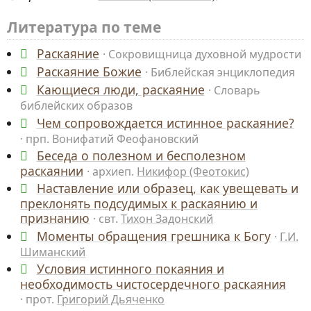
Литература по теме
Раскаяние
Сокровищница духовной мудрости
Раскаяние Божие
Библейская энциклопедия
Кающиеся люди, раскаяние
Словарь
библейских образов
Чем сопровождается истинное раскаяние?
прп. Вонифатий Феофановский
Беседа о полезном и бесполезном
раскаянии
архиеп.
Никифор (Феотокис)
Наставление или образец, как увещевать и
преклонять подсудимых к раскаянию и
признанию
свт.
Тихон Задонский
Моменты обращения грешника к Богу
Г.И.
Шиманский
Условия истинного покаяния и
необходимость чистосердечного раскаяния
прот.
Григорий Дьяченко