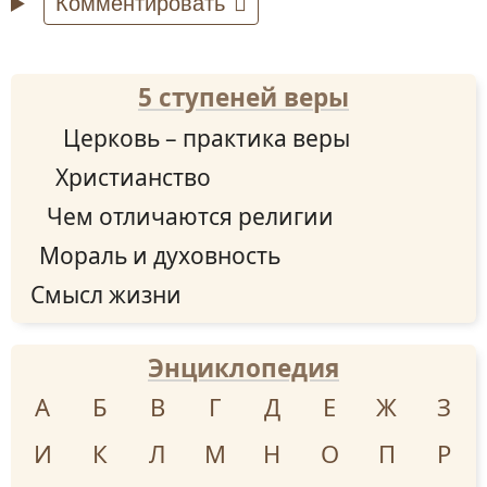
Комментировать
5 ступеней веры
Церковь – практика веры
Христианство
Чем отличаются религии
Мораль и духовность
Смысл жизни
Энциклопедия
А
Б
В
Г
Д
Е
Ж
З
И
К
Л
М
Н
О
П
Р