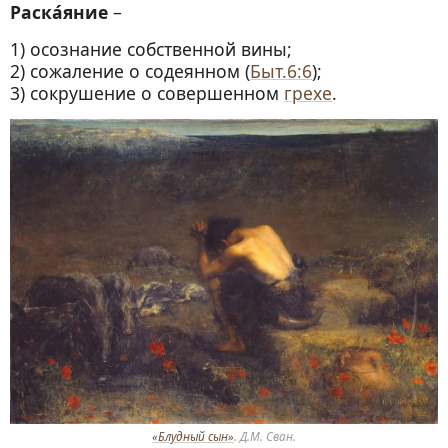
Раска́яние
–
1) осознание собственной вины;
2) сожаление о содеянном (
Быт.6:6
);
3) сокрушение о совершенном
грехе
.
«Блудный сын»
. Д.М. Сван.