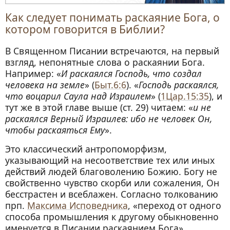
Как следует понимать раскаяние Бога, о
котором говорится в Библии?
В Священном Писании встречаются, на первый
взгляд, непонятные слова о раскаянии Бога.
Например: «
И раскаялся Господь, что создал
человека на земле
» (
Быт.6:6
). «
Господь раскаялся,
что воцарил Саула над Израилем
» (
1Цар.15:35
), и
тут же в этой главе выше (ст. 29) читаем: «
и не
раскаялся Верный Израилев: ибо не человек Он,
чтобы раскаяться Ему
».
Это классический антропоморфизм,
указывающий на несоответствие тех или иных
действий людей благоволению Божию. Богу не
свойственно чувство скорби или сожаления, Он
бесстрастен и всеблажен. Согласно толкованию
прп.
Максима Исповедника
, «переход от одного
способа промышления к другому обыкновенно
именуется в Писании раскаянием Бога».