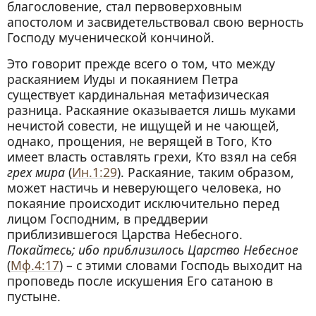
благословение, стал первоверховным
апостолом и засвидетельствовал свою верность
Господу мученической кончиной.
Это говорит прежде всего о том, что между
раскаянием Иуды и покаянием Петра
существует кардинальная метафизическая
разница. Раскаяние оказывается лишь муками
нечистой совести, не ищущей и не чающей,
однако, прощения, не верящей в Того, Кто
имеет власть оставлять грехи, Кто взял на себя
грех мира
(
Ин.1:29
). Раскаяние, таким образом,
может настичь и неверующего человека, но
покаяние происходит исключительно перед
лицом Господним, в преддверии
приблизившегося Царства Небесного.
Покайтесь; ибо приблизилось Царство Небесное
(
Мф.4:17
) – с этими словами Господь выходит на
проповедь после искушения Его сатаною в
пустыне.