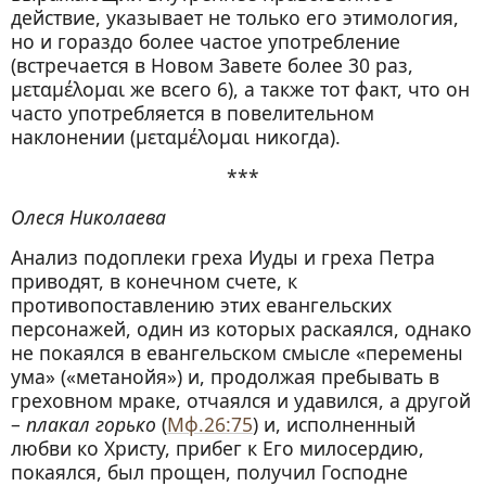
действие, указывает не только его этимология,
но и гораздо более частое употребление
(встречается в Новом Завете более 30 раз,
μεταμέλομαι же всего 6), а также тот факт, что он
часто употребляется в повелительном
наклонении (μεταμέλομαι никогда).
***
Олеся Николаева
Анализ подоплеки греха Иуды и греха Петра
приводят, в конечном счете, к
противопоставлению этих евангельских
персонажей, один из которых раскаялся, однако
не покаялся в евангельском смысле «перемены
ума» («метанойя») и, продолжая пребывать в
греховном мраке, отчаялся и удавился, а другой
–
плакал горько
(
Мф.26:75
) и, исполненный
любви ко Христу, прибег к Его милосердию,
покаялся, был прощен, получил Господне