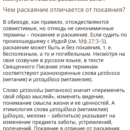
Чем раскаяние отличается от покаяния?
В обиходе, как правило, отождествляются
совместимые, но отнюдь не синонимичные
термины – покаяние и раскаяние. Если судить по
произошедшему с Иудой (см.
Мф.27:3–5
),
раскаяние может быть и без покаяния, т. е.
бесполезным, а то и погибельным. Несмотря на
свое созвучие в русском языке, в тексте
Священного Писания этим терминам
соответствуют разнокоренные слова μετάνοια
(метания) и μεταμέλεια (метамелия).
Слово μετανοέω (метаноэо) значит «переменять
свой образ мыслей», изменять видение,
понимание смысла жизни и ее ценностей. А
этимология слова μεταμέλεια (метамелия)
(μέλομαι, меломэ – заботиться) указывает на
изменение предмета заботы, устремлений,
попечений. Покаяние в отличие от раскаяния