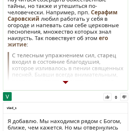
тайны, но также и утешиться по-
человечески. Например, прп.
Серафим
Саровский
любил работать у себя в
огороде и напевать сам себе церковные
песнопения, множество которых знал
наизусть. Так повествует об этом
его
житие
:
С телесным упражнением сил, старец
входил в состояние благодушия,
которое изливалось в пении священных
песней. Бывши всегда внимательным,
владея счастливою памятью, он знал
наизусть множество церковных песней,
которыми и освежал свой дух среди
0
однообразия телесных занятий. В
разные церковные праздники и
vlad_s
воскресные дни, воспоминая
священные события, он певал разные
Я добавлю. Мы находимся рядом с Богом,
священные песни. Но близкие к о.
ближе, чем кажется. Но мы отвернулись