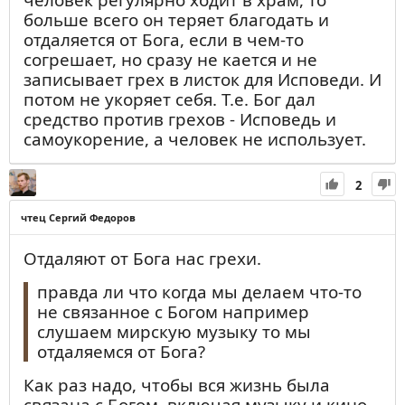
сладкой тишины; с благоговением
больше всего он теряет благодать и
каждый взирал на старца и тихо
отдаляется от Бога, если в чем-то
скрывался из очей его.
согрешает, но сразу не кается и не
записывает грех в листок для Исповеди. И
потом не укоряет себя. Т.е. Бог дал
средство против грехов - Исповедь и
самоукорение, а человек не использует.
2
чтец Сергий Федоров
Отдаляют от Бога нас грехи.
правда ли что когда мы делаем что-то
не связанное с Богом например
слушаем мирскую музыку то мы
отдаляемся от Бога?
Как раз надо, чтобы вся жизнь была
связана с Богом, включая музыку и кино.