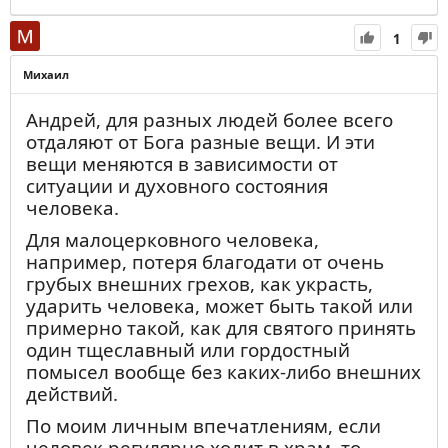
человека; г) Водрузивый на ничесом же
землю повелением Твоим и т. п. Так
1
самые простые занятия возвышали дух
Михаил
подвижника к нравственному
настроению и церковно-библейскому
Андрей, для разных людей более всего
миросозерцанию. В каждом предмете, в
отдаляют от Бога разные вещи. И эти
каждом делании, он видел сокровенное
вещи меняются в зависимости от
отношение их к духовной жизни и
ситуации и духовного состояния
поучался. Отсюда замечались явления
человека.
такого рода. Отец Серафим, занимаясь
какой-либо работой в огороде или на
Для малоцерковного человека,
пчельнике, или в лесу, незаметно для
например, потеря благодати от очень
себя, на некоторый срок, прерывал ее;
грубых внешних грехов, как украсть,
орудия работы падали из рук; руки
ударить человека, может быть такой или
опускались; глаза придавали лицу
примерно такой, как для святого принять
чудный характер самоуглубления;
один тщеславный или гордостный
старец всею душою погружался в
помысел вообще без каких-либо внешних
самого себя, умом уходил в небо и витал
действий.
в Богосозерцании. Никто не смел в эти
По моим личным впечатлениям, если
вдохновенные минуты нарушить его
человек регулярно ходит в храм, то