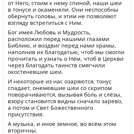
Серафиму замечали, что некоторые
от Него, стоим к нему спиной, наши шеи
песнопения, имеющие наибольшее
в тонусе и окаменели. Они неспособны
приложение к местности и
обернуть головы, и этим не позволяют
уединенному его доброделанию,
взгляду встретиться с Ним.
слышались чаще других и были
Бог имея Любовь и Мудрость,
любимым его пением. Таковы, напр.: а)
расположил перед нашими глазами
Всемирную славу, песнь, которую о.
Библию, и воздвиг перед нами храмы,
Серафим певал в честь Пресвятой
наполнив их благодатью, чтоб мы смогли
Богородицы, считая Ее
прочитать и узнать о Нём, чтоб в Церкви
покровительницею своей пустыни; б)
через благодать таинств смягчили
Пустынным непрестанное
окостеневшие шеи.
Божественное желание бывает, мира
сущим суетного кроме, – чудный
И некоторые из нас озаряются, тонус
антифон, в прекрасной картине
спадает, онемевшие шеи со скрипом
представляющий пустынную жизнь и
поворачиваются, вызывая боль и слёзы,
воскрыляющий душу пустынника к
взору становится видны сначало зарево,
небесным вещам; в) Иже от несущих вся
а потом и Свет Божественного
приведый, Словом созидаемая,
присутствия.
совершаемая Духом, – песнь,
А музыка, и иное земное, во всём этом
возносящая душу к великому делу
вторичны.
любви Божией, творению мира и