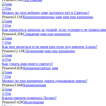
2
Отв
Можно ли дать ребенку имя, которого нет в Святцах?
Решено
3.11K
Крещение
именины
имя
имя при крещении
3
Отв
Как написать в записки за упокой, если усопшего не православ
Решено
4.35K
Семья
имя
имя при крещении
7
Отв
Как мне молиться если меня крестили под именем Алина?
Решено
12.15K
Личное
имя
имя при крещении
4
Отв
Как узнать имя своего святого?
Решено
4.82K
Крещение
святые
имя
7
Отв
Можно ли при крещении давать одинаковые имена?
Решено
3.66K
Крещение
имя
3
Отв
Каким именем поминать Лилию?
Решено
5.42K
Молитва
имя