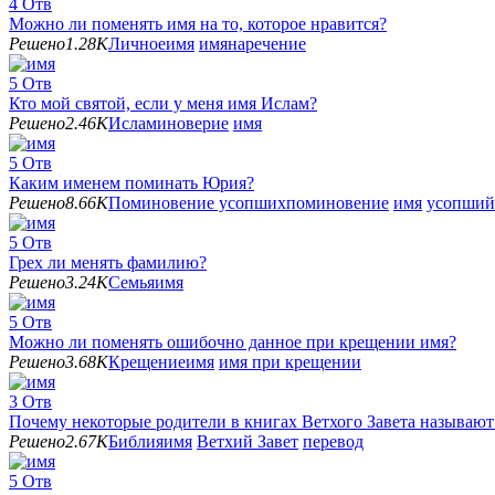
4
Отв
Можно ли поменять имя на то, которое нравится?
Решено
1.28K
Личное
имя
имянаречение
5
Отв
Кто мой святой, если у меня имя Ислам?
Решено
2.46K
Ислам
иноверие
имя
5
Отв
Каким именем поминать Юрия?
Решено
8.66K
Поминовение усопших
поминовение
имя
усопший
5
Отв
Грех ли менять фамилию?
Решено
3.24K
Семья
имя
5
Отв
Можно ли поменять ошибочно данное при крещении имя?
Решено
3.68K
Крещение
имя
имя при крещении
3
Отв
Почему некоторые родители в книгах Ветхого Завета называю
Решено
2.67K
Библия
имя
Ветхий Завет
перевод
5
Отв