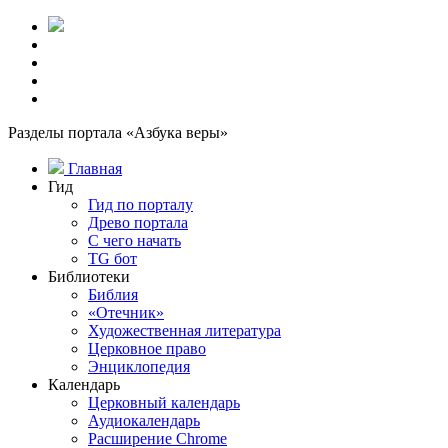
Разделы портала «Азбука веры»
Главная
Гид
Гид по порталу
Древо портала
С чего начать
TG бот
Библиотеки
Библия
«Отечник»
Художественная литература
Церковное право
Энциклопедия
Календарь
Церковный календарь
Аудиокалендарь
Расширение Chrome