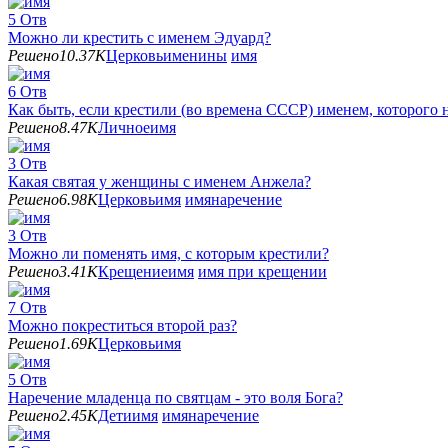
5
Отв
Можно ли крестить с именем Эдуард?
Решено
10.37K
Церковь
именины
имя
6
Отв
Как быть, если крестили (во времена СССР) именем, которого 
Решено
8.47K
Личное
имя
3
Отв
Какая святая у женщины с именем Анжела?
Решено
6.98K
Церковь
имя
имянаречение
3
Отв
Можно ли поменять имя, с которым крестили?
Решено
3.41K
Крещение
имя
имя при крещении
7
Отв
Можно покреститься второй раз?
Решено
1.69K
Церковь
имя
5
Отв
Наречение младенца по святцам - это воля Бога?
Решено
2.45K
Дети
имя
имянаречение