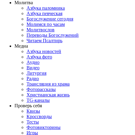
Молитва
Азбука паломника
Азбука певческая
Богослужение сегодня
Молимся по часам
Молитвослов
Переводы Богослужений
Читаем Псалтирь
Медиа
Азбука новостей
Азбука фото
Аудио
Видео
Литургия
Радио
Трансляция из храма
Фоторассказы
Христианская жизнь
TG-каналы
Проверь себя
Квизы
Кроссворды
Тесты
Фотовикторины
Игры