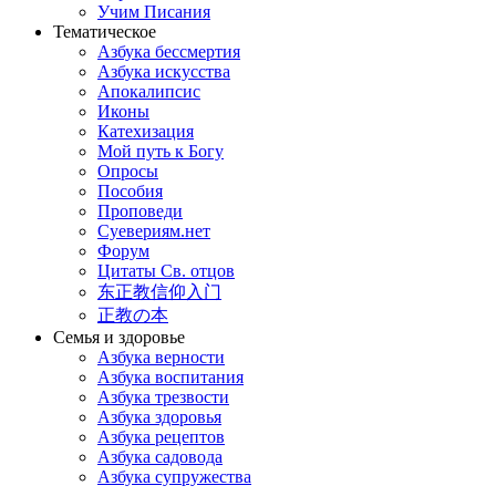
Учим Писания
Тематическое
Азбука бессмертия
Азбука искусства
Апокалипсис
Иконы
Катехизация
Мой путь к Богу
Опросы
Пособия
Проповеди
Суевериям.нет
Форум
Цитаты Св. отцов
东正教信仰入门
正教の本
Семья и здоровье
Азбука верности
Азбука воспитания
Азбука трезвости
Азбука здоровья
Азбука рецептов
Азбука садовода
Азбука супружества