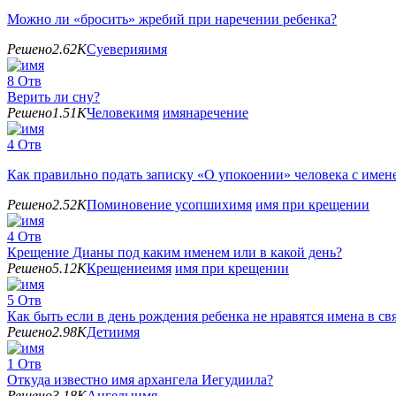
Можно ли «бросить» жребий при наречении ребенка?
Решено
2.62K
Суеверия
имя
8
Отв
Верить ли сну?
Решено
1.51K
Человек
имя
имянаречение
4
Отв
Как правильно подать записку «О упокоении» человека с имен
Решено
2.52K
Поминовение усопших
имя
имя при крещении
4
Отв
Крещение Дианы под каким именем или в какой день?
Решено
5.12K
Крещение
имя
имя при крещении
5
Отв
Как быть если в день рождения ребенка не нравятся имена в св
Решено
2.98K
Дети
имя
1
Отв
Откуда известно имя архангела Иегудиила?
Решено
3.18K
Ангелы
имя