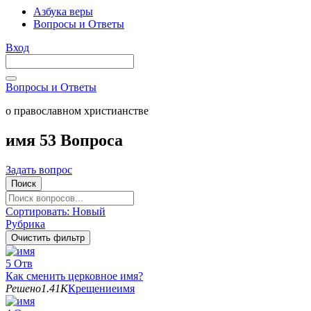
Азбука веры
Вопросы и Ответы
Вход
Вопросы и Ответы
о православном христианстве
имя
53 Вопроса
Задать вопрос
Поиск
Сортировать:
Новый
Рубрика
Очистить фильтр
5
Отв
Как сменить церковное имя?
Решено
1.41K
Крещение
имя