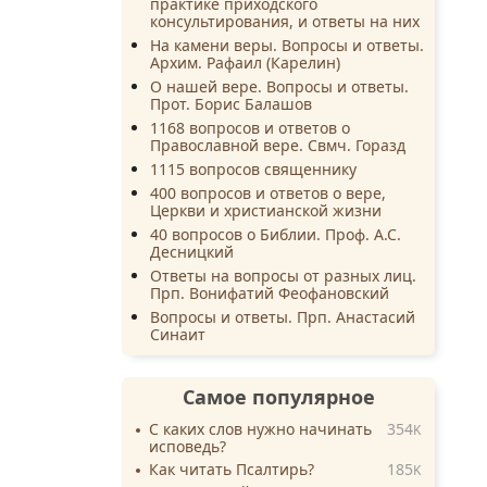
практике приходского
консультирования, и ответы на них
На камени веры. Вопросы и ответы.
Архим. Рафаил (Карелин)
О нашей вере. Вопросы и ответы.
Прот. Борис Балашов
1168 вопросов и ответов о
Православной вере. Свмч. Горазд
1115 вопросов священнику
400 вопросов и ответов о вере,
Церкви и христианской жизни
40 вопросов о Библии. Проф. А.С.
Десницкий
Ответы на вопросы от разных лиц.
Прп. Вонифатий Феофановский
Вопросы и ответы. Прп. Анастасий
Синаит
Самое популярное
С каких слов нужно начинать
354
K
исповедь?
Как читать Псалтирь?
185
K