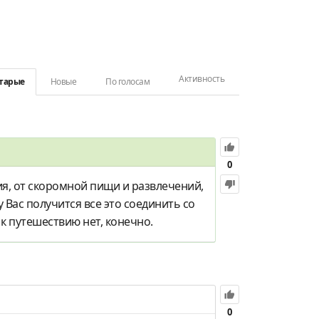
Активность
тарые
Новые
По голосам
0
я, от скоромной пищи и развлечений,
у Вас получится все это соединить со
к путешествию нет, конечно.
0