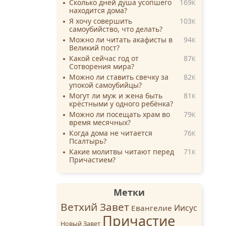
Сколько дней душа усопшего
169
K
находится дома?
Я хочу совершить
103
K
самоубийство, что делать?
Можно ли читать акафисты в
94
K
Великий пост?
Какой сейчас год от
87
K
Сотворения мира?
Можно ли ставить свечку за
82
K
упокой самоубийцы?
Могут ли муж и жена быть
81
K
крёстными у одного ребёнка?
Можно ли посещать храм во
79
K
время месячных?
Когда дома не читается
76
K
Псалтырь?
Какие молитвы читают перед
71
K
Причастием?
Метки
Ветхий Завет
Иисус
Евангелие
Причастие
Новый Завет