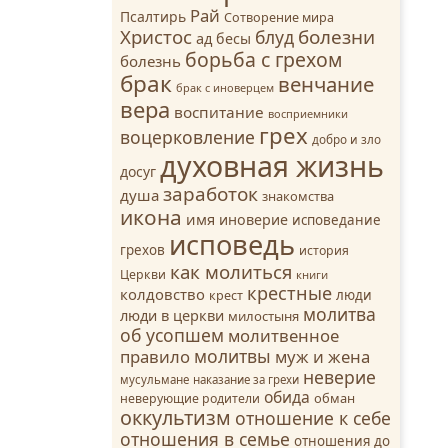
Рай
Псалтирь
Сотворение мира
Христос
болезни
блуд
ад
бесы
борьба с грехом
болезнь
брак
венчание
брак с иноверцем
вера
воспитание
восприемники
грех
воцерковление
добро и зло
духовная жизнь
досуг
заработок
душа
знакомства
икона
имя
иноверие
исповедание
исповедь
грехов
история
как молиться
Церкви
книги
крестные
колдовство
люди
крест
молитва
люди в церкви
милостыня
об усопшем
молитвенное
молитвы
правило
муж и жена
неверие
мусульмане
наказание за грехи
обида
обман
неверующие родители
оккультизм
отношение к себе
отношения в семье
отношения до