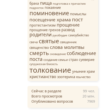
пища
брака
подготовка к причастию
покаяние
подросток
поминовение
помыслы
пост
посещение храма
прощение
протестантизм
развод
прощение грехов
родители
самоубийство
рукоблудие
святые
свеча
священник
слова молитвы
священство
смерть
соблюдение
сновидение
поста
страх
суеверие
создание семьи
супружеская близость
толкование
уныние
храм
христианство
эзотерика
язычество
Сейчас в разделе
99
чел.
Всего просмотров
20 млн.
Опубликовано вопросов
7969