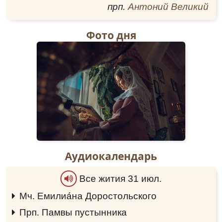
чтимая псковичами икона Божией Матери
прп.
Антоний Великий
Одигитрия-Чирская, явленная Русской Церкви
в княжение Василия I Дмитриевича. 7 лет
Фото дня
служил и возрастал духом будущий пастырь-
мученик под сенью этой великой святыни
Псковской земли.
В 1907 году Александр принял сан
священника с назначением в погост Сине-
Никола Опочецкого уезда, где служил около 1
года. Затем, с благословения
Высокопреосвященного Арсения
(Стадницкого), архиепископа Псковского и
Порховского, он был переведен в с.
Подоклинье к церкви Богоявления Господня. В
Аудиокалендарь
Богоявленском храме села Подоклинья также
находилась великая святыня – Ватопедская
Все жития 31 июл.
икона Божией Матери «Отрада и Утешение».
Икона (копия) была пожертвована в 60-е гг.
Мч. Емилиа́на Доростольского
0:00
XIX столетия известным странником-слепцом
Григорием Ивановичем Ширяевым, имевшим
Прп. Памвы пустынника
0:00