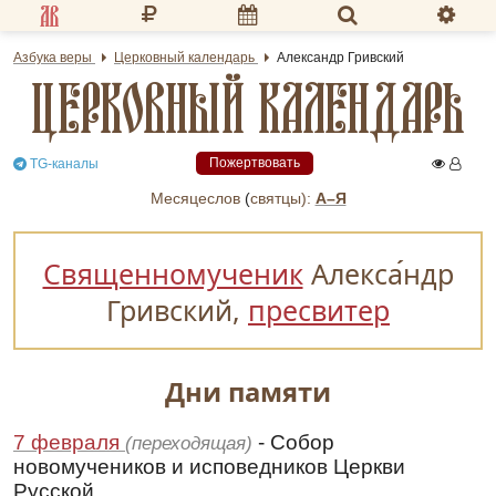
Разделы портала
Азбука веры
Церковный календарь
Александр Гривский
ЦЕРКОВНЫЙ КАЛЕНДАРЬ
«Азбука веры»
Гид
Пожертвовать
TG-каналы
Библиотеки
Месяцеслов
(
cвятцы):
А–Я
Календарь
Священномученик
Алекса
ндр
Молитва
Гривский,
пресвитер
Медиа
Проверь себя
Дни памяти
Тематическое
7 февраля
- Собор
(переходящая)
Семья и здоровье
новомучеников и исповедников Церкви
Русской