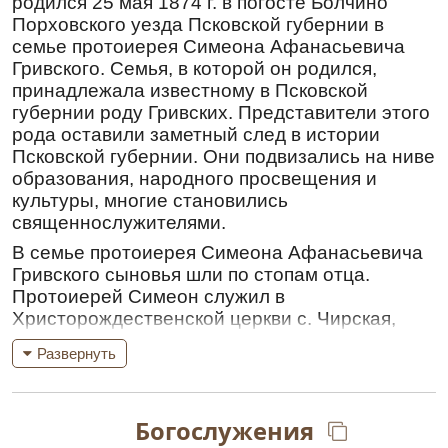
родился 25 мая 1874 г. в погосте Болчино
Порховского уезда Псковской губернии в
семье протоиерея Симеона Афанасьевича
Гривского. Семья, в которой он родился,
принадлежала известному в Псковской
губернии роду Гривских. Представители этого
рода оставили заметный след в истории
Псковской губернии. Они подвизались на ниве
образования, народного просвещения и
культуры, многие становились
священнослужителями.
В семье протоиерея Симеона Афанасьевича
Гривского сыновья шли по стопам отца.
Протоиерей Симеон служил в
Христорождественской церкви с. Чирская,
преподавал Закон Божий и заведовал
Развернуть
церковно-приходской школой. Его сыновья –
Александр, Сергий и Никандр, подрастая,
один за другим поступали в Псковскую
Богослужения
Духовную семинарию. После окончания