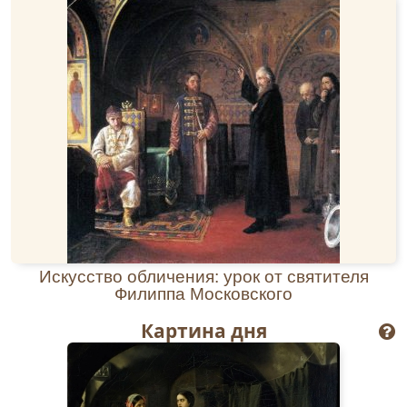
принадлежали и т.н. «крестохождения» –
посещения церковным причтом домов
прихожан со святым крестом. По пути по
просьбе жителей совершались остановки и
служились молебны. К Подоклинскому
приходу было приписано 9 часовен: 1
каменная и 8 деревянных. Известна одна из
них, сохранившаяся при шоссейной дороге в
Подоклинье. Она наполовину вошла в землю,
но осталась неповрежденной. Проведение
богослужений в часовнях и попечение об их
благоустройстве также входило в круг забот
Подоклинского батюшки.
Жизнь большого прихода заставляла отца
Искусство обличения: урок от святителя
Александра пребывать в непрестанной
Филиппа Московского
духовной бодрости и молитве. Как и всякий
Картина дня
священнослужитель своего времени, о.
Александр преподавал Закон Божий в
близлежащих учебных заведениях. Он
законоучительствовал одновременно в