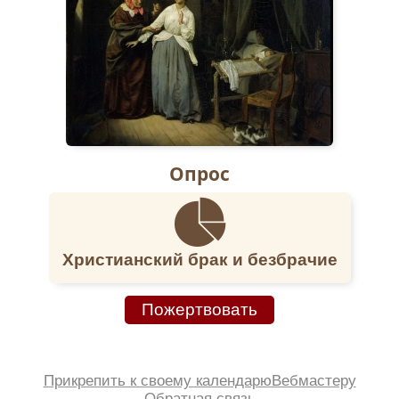
Подоклинской и Бляницкой земских школах.
Кроме того, нес епархиальные послушания –
был членом Правления Порховского
Духовного училища. Во внимание к
пастырским трудам отца Александра
Духовная Консистория 6 мая 1911 г.
наградила его набедренником.
Супруга отца Александра – матушка Нина
Симеоновна Гривская – имела хорошее
Опрос
образование. Она окончила курс в Институте
Императрицы Марии в С.-Петербурге и
занималась преподавательской
деятельностью, что было в традиции семей
Христианский брак и безбрачие
духовенства того времени.
Наступил роковой 1917 год. Начались
Пожертвовать
расправы богоборцев с «классовым врагом» –
православным духовенством и
церковнослужителями. Отец Александр не мог
молчать, взирая на беззакония, творившиеся
Прикрепить к своему календарю
Вебмастеру
повсеместно. С амвона стало звучать его
Обратная связь