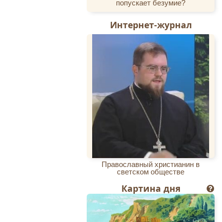
амаскин (Орловский)
попускает безумие?
ь». Тверь, 2003 год,
стр. 102–104
Интернет-журнал
Источник:
fond.ru
Православный христианин в
светском обществе
Картина дня