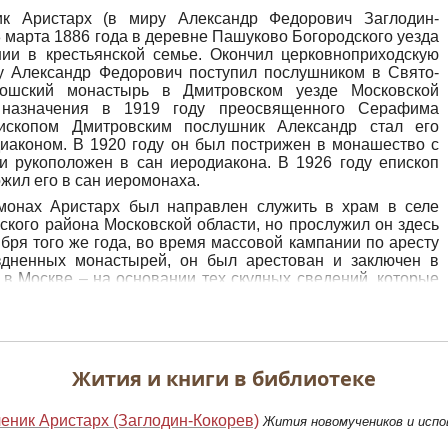
ик Аристарх (в миру Александр Федорович Заглодин-
8 марта 1886 года в деревне Пашуково Богородского уезда
нии в крестьянской семье. Окончил церковноприходскую
ду Александр Федорович поступил послушником в Свято-
ошский монастырь в Дмитровском уезде Московской
 назначения в 1919 году преосвященного Серафима
пископом Дмитровским послушник Александр стал его
иаконом. В 1920 году он был пострижен в монашество с
и рукоположен в сан иеродиакона. В 1926 году епископ
ил его в сан иеромонаха.
монах Аристарх был направлен служить в храм в селе
кого района Московской области, но прослужил он здесь
ября того же года, во время массовой кампании по аресту
здненных монастырей, он был арестован и заключен в
в Москве – на основании тех скудных сведений, которые
ось получить от ранее арестованных. Его обвинили в том,
 демонстративное поминовение в церкви русских царей и
тив мероприятий советской власти. 30 сентября власти
едователь составил протокол допроса, но отец Аристарх
ься под ним. 7 октября власти снова допросили его.
Жития и книги в библиотеке
ателя отец Аристарх так ответил: «В Николо-Пешношском
ивал с 1908 года по день его ликвидации в 1927 году.
ник Аристарх (Заглодин-Кокорев)
Жития новомучеников и испо
вместно со старыми монахами – Афанасием (умер в 1929