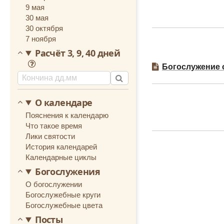
году), Николаем (у
9 мая
– поселился на бы
30 мая
года нам предложи
я прожил до мая 1
30 октября
жили до начала 1
7 ноября
Чернеево. В аг
Расчёт 3, 9, 40 дней
распространении п
Богослужение 
13 ноября 1931 го
исправительно-тру
в Свирские исправ
Вернувшись из зак
О календаре
Фаддею (Успенском
Пояснения к календарю
Оршинского района
Что такое время
Были допрошены «д
Лики святости
иеромонах Аристар
История календарей
причем вызывает их
трудовую дисципл
Календарные циклы
колхозную работ
Богослужения
Аристарха, котор
ответил: «Никако
О богослужении
показания я не по
Богослужебные круги
Богослужебные цвета
25 ноября тройк
(Заглодин-Кокорев)
Посты