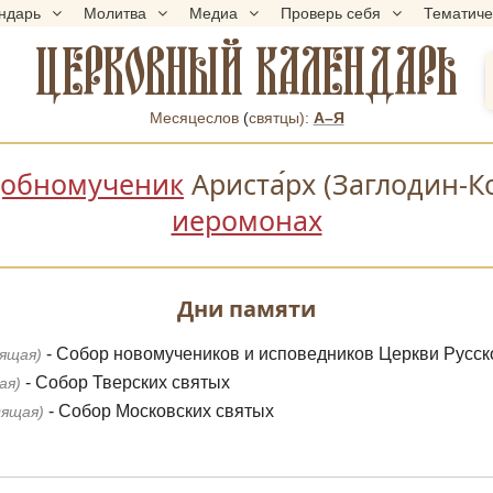
ндарь
Молитва
Медиа
Проверь себя
Тематич
ЦЕРКОВНЫЙ КАЛЕНДАРЬ
Месяцеслов
(
cвятцы):
А–Я
обномученик
Ариста
рх (Заглодин-К
иеромонах
Дни памяти
- Собор новомучеников и исповедников Церкви Русск
дящая)
- Собор Тверских святых
ая)
- Собор Московских святых
дящая)