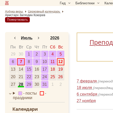
Гид
Библиотеки
Кале
Азбука веры
Церковный календарь
Аристарх Заглодин Кокорев
Пожертвовать
Июль
2026
Препод
Январь
2024
Пн
Вт
Ср
Чт
Пт
Сб
Вс
29
30
Февраль
1
2
3
2025
4
5
6
7
8
9
10
11
12
Март
2026
13
14
15
16
17
18
19
Апрель
2027
20
21
22
23
24
25
26
Май
2028
7 февраля
(перехо
27
28
29
30
31
1
2
Июнь
18 июля
(переходящ
- посты
-
6 сентября
Июль
(перехо
праздники
27 ноября
Август
Календари
Сентябрь