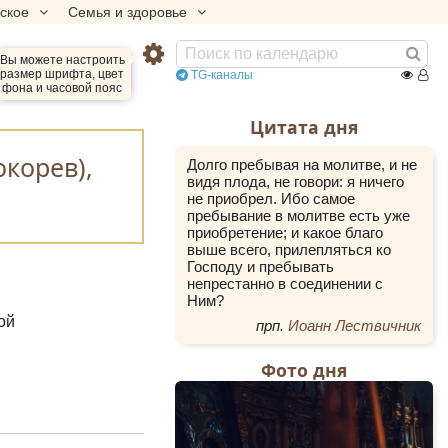
еское
Семья и здоровье
Вы можете настроить
размер шрифта, цвет
TG-каналы
фона и часовой пояс
Цитата дня
окорев),
Долго пребывая на молитве, и не
видя плода, не говори: я ничего
не приобрел. Ибо самое
пребывание в молитве есть уже
приобретение; и какое благо
выше всего, прилепляться ко
Господу и пребывать
непрестанно в соединении с
Ним?
ой
прп.
Иоанн Лествичник
Фото дня