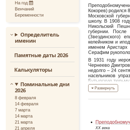
На год
Преподобномучен
Октябрь
Венчаний
Кокорев) родился 
Беременности
Ноябрь
Московской губер
школу. В 1908 го
Декабрь
Никольский Пешн
губернии. После
Определитель
(Звездинского) е
именин
келейником и ипод
именем Аристарх 
Серафим рукополож
Памятные даты 2026
В 1931 году иеро
Чернеево Дмитровс
Калькуляторы
недолго – 24 сент
насельников упра
Бутырскую тюрьму 
Поминальные дни
следователям удал
Развернуть
2026
что он производил
вел агитацию про
8 февраля
допросили его. Сл
14 февраля
отказался подписат
7 марта
На вопросы следов
14 марта
монастыре я прож
21 марта
Преподобномуче
После этого я со
21 апреля
ХХ века