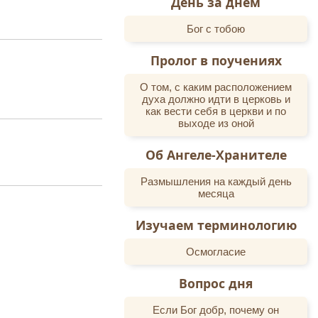
День за днем
 (умер в 1930 году)
года. В конце 1929
вню Кочергино, где
Бог с тобою
ело Негодяево, где
священника в село
Пролог в поучениях
етской власти и
О том, с каким расположением
годам заключения в
духа должно идти в церковь и
нции Лодейное Поле
как вести себя в церкви и по
выходе из оной
хию к архиепископу
 в селе Старенькое
Об Ангеле-Хранителе
рестован.
Размышления на каждый день
вета, показал, что
месяца
нников для спевки,
работы и разлагает
в церковь, бросая
Изучаем терминологию
ль допросил отца
ния лжесвидетелей
Осмогласие
л. Зачитанные мне
Вопрос дня
ромонах Аристарх
ной общей могиле.
Если Бог добр, почему он