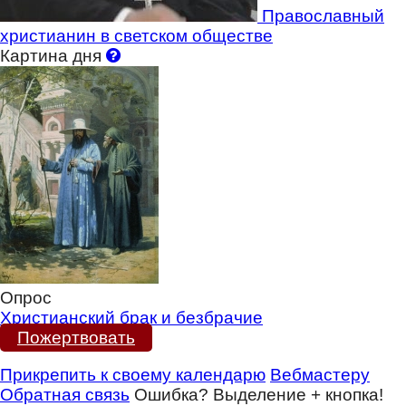
Православный
христианин в светском обществе
Картина дня
Опрос
Христианский брак и безбрачие
Пожертвовать
Прикрепить к своему календарю
Вебмастеру
Обратная связь
Ошибка? Выделение + кнопка!