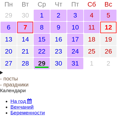
Январь
2024
Пн
Вт
Ср
Чт
Пт
Сб
Вс
29
30
1
2
3
4
5
Февраль
2025
6
7
8
9
10
11
12
Март
2026
13
14
15
16
17
18
19
Апрель
2027
20
21
22
23
24
25
26
Май
2028
27
28
29
30
31
1
2
Июнь
- посты
Июль
- праздники
Календари
Август
На год
Сентябрь
Венчаний
Беременности