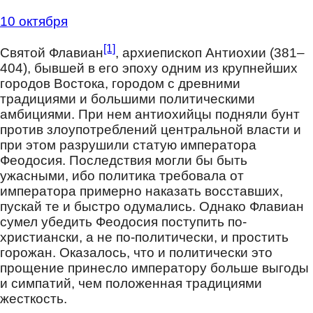
10 октября
[1]
Святой Флавиан
, архиепископ Антиохии (381–
404), бывшей в его эпоху одним из крупнейших
городов Востока, городом с древними
традициями и большими политическими
амбициями. При нем антиохийцы подняли бунт
против злоупотреблений центральной власти и
при этом разрушили статую императора
Феодосия. Последствия могли бы быть
ужасными, ибо политика требовала от
императора примерно наказать восставших,
пускай те и быстро одумались. Однако Флавиан
сумел убедить Феодосия поступить по-
христиански, а не по-политически, и простить
горожан. Оказалось, что и политически это
прощение принесло императору больше выгоды
и симпатий, чем положенная традициями
жесткость.