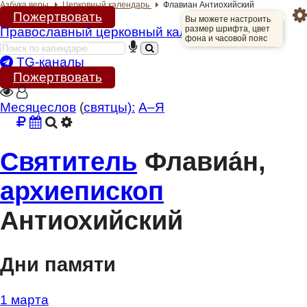
Азбука веры
Церковный календарь
Флавиан Антиохийский
Пожертвовать
Вы можете настроить
размер шрифта, цвет
Православный
церковный календарь
Разделы портала
фона и часовой пояс
«Азбука веры»
TG-каналы
Пожертвовать
Гид
Месяцеслов
(
cвятцы):
А–Я
Библиотеки
Календарь
Святитель
Флавиа
н,
Молитва
архиепископ
Медиа
Антиохийский
Проверь себя
Тематическое
Дни памяти
Семья и здоровье
1 марта