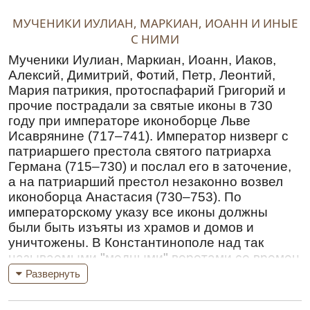
МУЧЕНИКИ ИУЛИАН, МАРКИАН, ИОАНН И ИНЫЕ
С НИМИ
Мученики Иулиан, Маркиан, Иоанн, Иаков,
Алексий, Димитрий, Фотий, Петр, Леонтий,
Мария патрикия, протоспафарий Григорий и
прочие пострадали за святые иконы в 730
году при императоре иконоборце Льве
Исаврянине (717–741). Император низверг с
патриаршего престола святого патриарха
Германа (715–730) и послал его в заточение,
а на патриарший престол незаконно возвел
иконоборца Анастасия (730–753). По
императорскому указу все иконы должны
были быть изъяты из храмов и домов и
уничтожены. В Константинополе над так
называемыми "медными" воротами со времен
святого благоверного царя Константина
Развернуть
Великого (324–337) была укреплена
чудотворная икона Спасителя, сделанная из