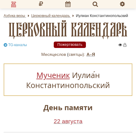
Разделы портала
Азбука веры
Церковный календарь
Иулиан Константинопольский
ЦЕРКОВНЫЙ КАЛЕНДАРЬ
«Азбука веры»
Гид
Пожертвовать
TG-каналы
Библиотеки
Месяцеслов
(
cвятцы):
А–Я
Календарь
Мученик
Иулиа
н
Молитва
Константинопольский
Медиа
Проверь себя
День памяти
Тематическое
22 августа
Семья и здоровье