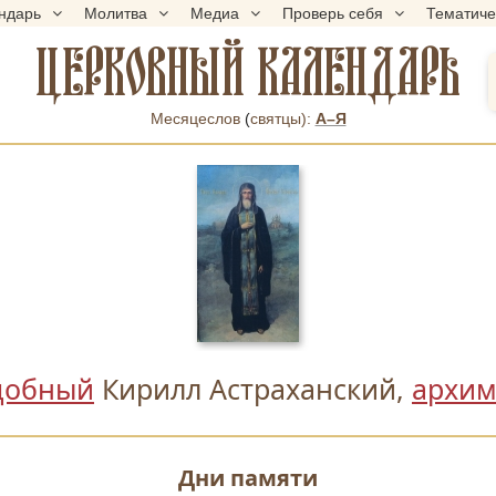
ндарь
Молитва
Медиа
Проверь себя
Тематич
ЦЕРКОВНЫЙ КАЛЕНДАРЬ
Месяцеслов
(
cвятцы):
А–Я
добный
Кирилл Астраханский,
архим
Дни памяти