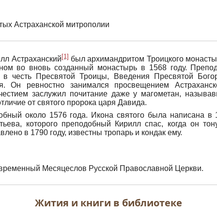
ятых Астраханской митрополии
[1]
лл Астраханский
был архимандритом Троицкого монастыр
ном во вновь созданный монастырь в 1568 году. Препо
 в честь Пресвятой Троицы, Введения Пресвятой Бого
ая. Он ревностно занимался просвещением Астраханск
очестием заслужил почитание даже у магометан, называв
тличие от святого пророка царя Давида.
бный около 1576 года. Икона святого была написана в 
ьева, которого преподобный Кирилл спас, когда он тон
влено в 1790 году, известны тропарь и кондак ему.
временный Месяцеслов Русской Православной Церкви.
Жития и книги в библиотеке