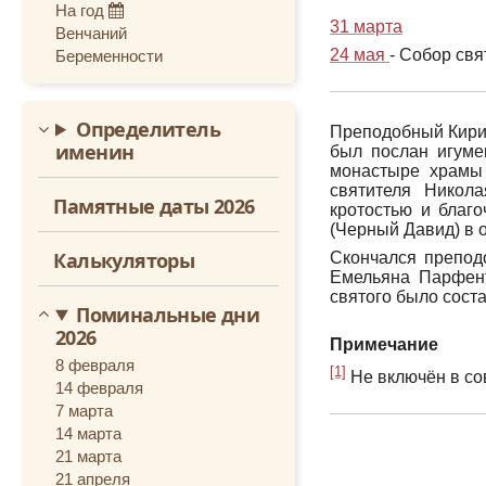
На год
Октябрь
31 марта
Венчаний
24 мая
- Собор св
Беременности
Ноябрь
Декабрь
Определитель
Преподобный Кири
именин
был послан игуме
монастыре храмы
святителя Никол
Памятные даты 2026
кротостью и благ
(Черный Давид) в о
Калькуляторы
Скончался преподо
Емельяна Парфент
святого было соста
Поминальные дни
2026
Примечание
8 февраля
[1]
Не включён в со
14 февраля
7 марта
14 марта
21 марта
21 апреля