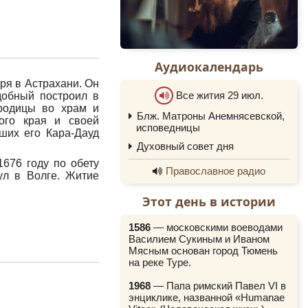
Аудиокалендарь
я в Астрахани. Он
Все жития 29 июл.
добный построил в
родицы во храм и
Блж. Матроны Анемнясевской,
ого края и своей
0:00
исповедницы
ших его Кара-Дауд
0:00
Духовный совет дня
1676 году по обету
Православное радио
ул в Волге. Житие
Этот день в истории
1586
— московскими воеводами
Василием Сукиным и Иваном
Мясным основан город Тюмень
на реке Туре.
1968
— Папа римский Павел VI в
энциклике, названной «Humanae