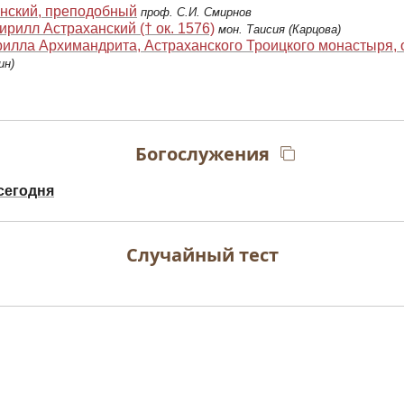
нский, преподобный
проф. С.И. Смирнов
рилл Астраханский († ок. 1576)
мон. Таисия (Карцова)
илла Архимандрита, Астраханского Троицкого монастыря, 
ин)
Богослужения
сегодня
Случайный тест