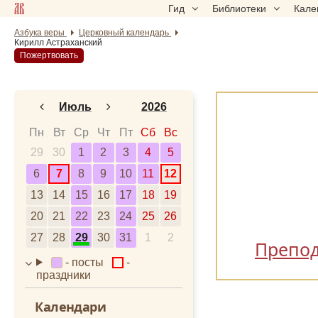
Гид
Библиотеки
Кале
Азбука веры
Церковный календарь
Кирилл Астраханский
Пожертвовать
Июль
2026
Январь
2024
Пн
Вт
Ср
Чт
Пт
Сб
Вс
29
30
Февраль
1
2
3
2025
4
5
6
7
8
9
10
11
12
Март
2026
13
14
15
16
17
18
19
Апрель
2027
20
21
22
23
24
25
26
Май
2028
27
28
29
30
31
1
2
Июнь
Препо
- посты
-
Июль
праздники
Август
Календари
Сентябрь