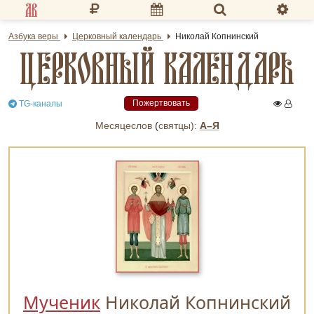
Разделы портала
Азбука веры
Церковный календарь
Николай Копнинский
ЦЕРКОВНЫЙ КАЛЕНДАРЬ
«Азбука веры»
Гид
Пожертвовать
TG-каналы
Библиотеки
Месяцеслов
(
cвятцы):
А–Я
Календарь
Молитва
Медиа
Проверь себя
Тематическое
Семья и здоровье
Мученик
Николай Копнинский