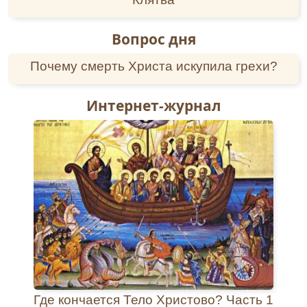
знаю, что Вершинский пользуется большим
авторитетом. Я предполагаю, что он завоевал
себе авторитет среди женщин своими
Вопрос дня
проповедями, которые он часто произносил в
церкви; если говорить о его церковной
Почему смерть Христа искупила грехи?
службе, то служит он неважно. Поначалу,
когда Вершинский только приехал в
Интернет-журнал
Ивантеевку, он в церкви говорил проповеди
чисто религиозные. Впоследствии он стал в
своих проповедях протаскивать
монархические идеи, при этом восхвалял
бывший царский род и отдельных царей. Во
все бывшие религиозные праздники, имевшие
свое значение в Церкви в дореволюционное
время, Вершинский устраивает
торжественное богослужение, и в некоторые
такие праздники он говорит проповеди, в
которые протаскивает свои монархические
идеи; так, в частности, в один из праздников
весной 1937 года восхвалял отдельных царей,
Где кончается Тело Христово? Часть 1
как-то: царя Давида и других. Осенью 1937