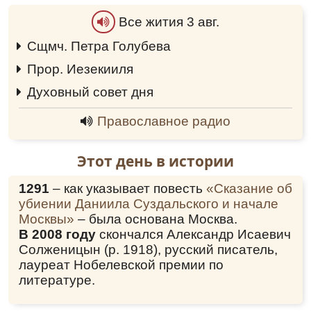
который одновременно был и секретарем
поселкового совета в Ивантеевке.
Все жития 3 авг.
Составитель доноса вызвал в школу диакона
Александра Якиманского, дети которого
Сщмч. Петра Голубева
0:00
учились в этой школе, и, поговорив с ним,
Прор. Иезекииля
0:00
составил следующее донесение: «Гражданин
Александр Павлович Якиманский (диакон
Духовный совет дня
0:00
церкви в поселке Ивантеевка) передает
Православное радио
следующее: священник церкви в поселке
Ивантеевка Александр Андреевич
Вершинский говорит проповеди по
Этот день в истории
праздничным дням. Эти проповеди носят
монархический характер. Он неоднократно
1291
– как указывает повесть
«Сказание об
был предупреждаем гражданином
убиении Даниила Суздальского и начале
Якиманским и священником Успенским, чтобы
Москвы»
– была основана Москва.
не говорил проповеди, но Вершинский не
В 2008 году
скончался Александр Исаевич
обращает внимание на предупреждения и
Солженицын (р. 1918), русский писатель,
продолжает говорить проповеди.
лауреат Нобелевской премии по
литературе.
“У нас возникает мысль – с какой целью он,
Вершинский, сюда прибыл, когда он в городе