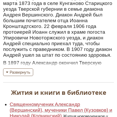
марта 1873 года в селе Кунганово Старицкого
уезда Тверской губернии в семье диакона
Андрея Вершинского. Диакон Андрей был
большим почитателем отца Иоанна
Кронштадтского. 22 февраля 1906 года
протоиерей Иоанн служил в храме погоста
Упировичи Новоторжского уезда, и диакон
Андрей специально приехал туда, чтобы
послужить с праведником. В 1907 году диакон
Андрей ушел за штат по состоянию здоровья.
В 1897 году Александр окончил Тверскую
Духовную семинарию и в том же году
Развернуть
поступил псаломщиком в Борисоглебский
собор в городе Старице. Женился на дочери
священника Ильинской церкви в городе
Жития и книги в библиотеке
Торжке Михаила Никольского Еликониде. У
священника Михаила Федоровича
Никольского и его жены Евгении Михайловны
Священномученик Александр
родилось тринадцать детей, в живых осталось
(Вершинский), мученики Павел (Кузовков) и
шестеро. Старшая дочь Еликонида родилась
Николай (Копнинский)
Жития новомучеников и