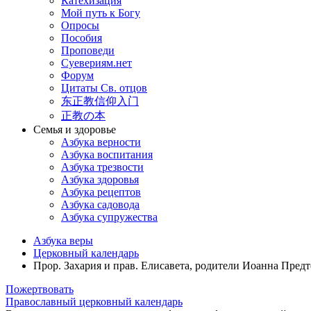
Катехизация
Мой путь к Богу
Опросы
Пособия
Проповеди
Суевериям.нет
Форум
Цитаты Св. отцов
东正教信仰入门
正教の本
Семья и здоровье
Азбука верности
Азбука воспитания
Азбука трезвости
Азбука здоровья
Азбука рецептов
Азбука садовода
Азбука супружества
Азбука веры
Церковный календарь
Прор. Захария и прав. Елисавета, родители Иоанна Предт
Пожертвовать
Православный
церковный календарь