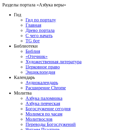
Разделы портала «Азбука веры»
Гид
Гид по порталу
Главная
Древо портала
С чего начать
TG бот
Библиотеки
Библия
«Отечник»
Художественная литература
Церковное право
Энциклопедия
Календарь
Аудиокалендарь
Расширение Chrome
Молитва
Азбука паломника
Азбука певческая
Богослужение сегодня
Молимся по часам
Молитвослов
Переводы Богослужений
Читаем Псалтирь