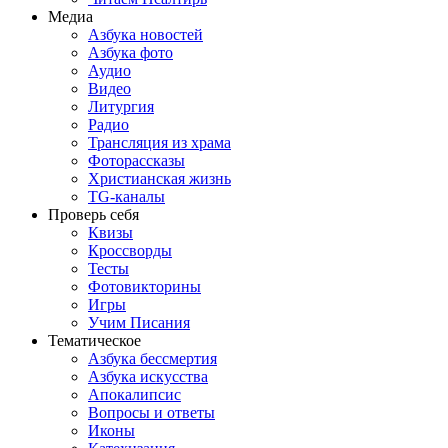
Медиа
Азбука новостей
Азбука фото
Аудио
Видео
Литургия
Радио
Трансляция из храма
Фоторассказы
Христианская жизнь
TG-каналы
Проверь себя
Квизы
Кроссворды
Тесты
Фотовикторины
Игры
Учим Писания
Тематическое
Азбука бессмертия
Азбука искусства
Апокалипсис
Вопросы и ответы
Иконы