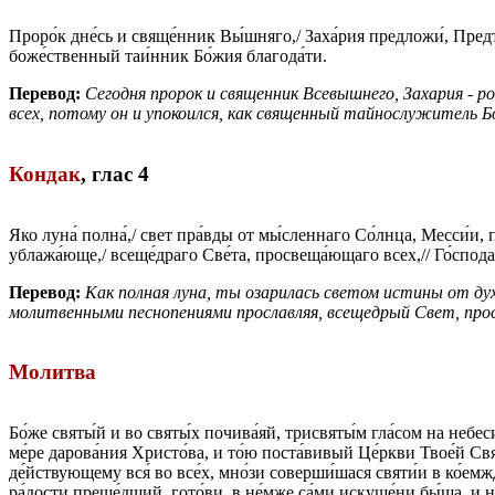
Проро́к дне́сь и свяще́нник Вы́шняго,/ Заха́рия предложи́, Предте́че
боже́ственный таи́нник Бо́жия благода́ти.
Перевод:
Сегодня пророк и священник Всевышнего, Захария - 
всех, потому он и упокоился, как священный тайнослужитель 
Кондак
,
глас 4
Яко луна́ полна́,/ свет пра́вды от мы́сленнаго Со́лнца, Месси́и, п
ублажа́юще,/ всеще́драго Све́та, просвеща́ющаго всех,// Го́спода
Перевод:
Как полная луна, ты озарилась светом истины от дух
молитвенными песнопениями прославляя, всещедрый Свет, прос
Молитва
Бо́же святы́й и во святы́х почива́яй, трисвяты́м гла́сом на небес
ме́ре дарова́ния Христо́ва, и то́ю поста́вивый Це́ркви Твое́й Свя
де́йствующему вся́ во все́х, мно́зи соверши́шася святи́и в ко́емжд
ра́дости преше́дший, гото́ви, в не́мже са́ми искуше́ни бы́ша, и н