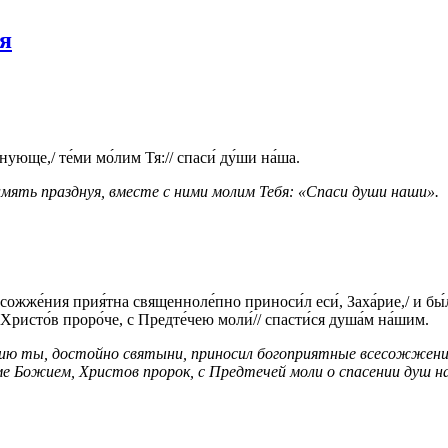
я
нующе,/ те́ми мо́лим Тя:// спаси́ ду́ши на́ша.
амять празднуя, вместе с ними молим Тебя: «Спаси души наши».
ожже́ния прия́тна священноле́пно приноси́л еси́, Заха́рие,/ и бы́л е
,/ Христо́в проро́че, с Предте́чею моли́// спасти́ся душа́м на́шим.
ию ты, достойно святыни, приносил богоприятные всесожжения,
аме Божием, Христов пророк, с Предтечей моли о спасении душ н