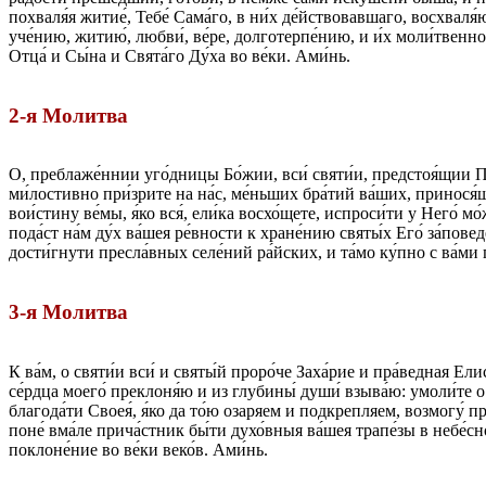
похваля́я житие́, Тебе́ Сама́го, в ни́х де́йствовавшаго, восхваля́ю
уче́нию, житию́, любви́, ве́ре, долготерпе́нию, и и́х моли́твенн
Отца́ и Сы́на и Свята́го Ду́ха во ве́ки. Ами́нь.
2-я Молитва
О, преблаже́ннии уго́дницы Бо́жии, вси́ святи́и, предстоя́щии П
ми́лостивно при́зрите на на́с, ме́ньших бра́тий ва́ших, принося́щ
вои́стину ве́мы, я́ко вся́, ели́ка восхо́щете, испроси́ти у Него́ 
пода́ст на́м ду́х ва́шея ре́вности к хране́нию святы́х Его́ за́пов
дости́гнути пресла́вных селе́ний ра́йских, и та́мо ку́пно с ва́ми 
3-я Молитва
К ва́м, о святи́и вси́ и святы́й проро́че Заха́рие и пра́ведная Е
се́рдца моего́ преклоня́ю и из глубины́ души́ взыва́ю: умоли́те о 
благода́ти Своея́, я́ко да то́ю озаряем и подкрепляем, возмогу́ п
поне́ вма́ле прича́стник бы́ти духо́вныя ва́шея трапе́зы в небе́с
поклоне́ние во ве́ки веко́в. Ами́нь.