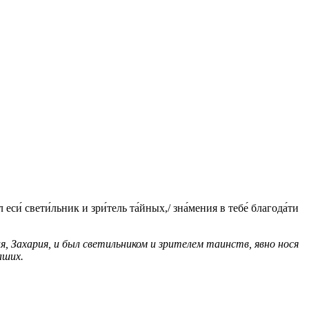
си́ свети́льник и зри́тель та́йных,/ зна́мения в тебе́ благода́ти
 Захария, и был светильником и зрителем таинств, явно нося
аших.