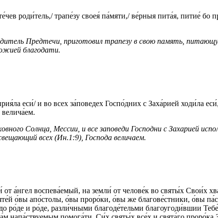
в роди́тель,/ трапе́зу своея́ па́мяти,/ ве́рныя пита́я, питие́ бо пра́
родитель Предтечи, приготовил трапезу в свою память, питающу
Божией благодати.
рия́ла еси́/ и во всех за́поведех Госпо́дних с Заха́рией ходи́ла ес
 велича́ем.
овного Солнца, Мессии, и все заповеди Господни с Захарией исп
вещающий всех (Ин.1:9), Господа величаем.
и́ от а́нгел воспева́емый, на земли́ от челове́к во святы́х Свои́х 
те́й о́вы апо́столы, о́вы проро́ки, о́вы же благове́стники, о́вы па́
о ро́де и ро́де, разли́чными благоде́тельми благоугоди́вшии Тебе́, 
а́м напа́ствуемым помога́ти. Си́х святы́х все́х и свята́го проро́к