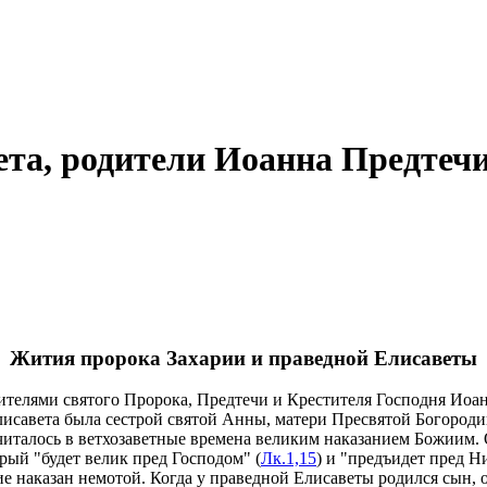
ета, родители Иоанна Предтеч
Жития пророка Захарии и праведной Елисаветы
ителями святого Пророка, Предтечи и Крестителя Господня Иоан
лисавета была сестрой святой Анны, матери Пресвятой Богороди
 считалось в ветхозаветные времена великим наказанием Божиим.
орый "будет велик пред Господом" (
Лк.1,15
) и "предъидет пред Н
е наказан немотой. Когда у праведной Елисаветы родился сын, 