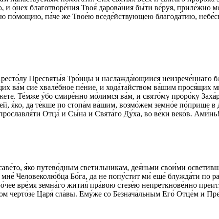
, и о́нех благотворе́ния Твоя́ дарова́ния бы́ти ве́руя, приле́жно мо
ою по́мощию, па́че же Твое́ю вседе́йствующею благода́тию, небе́сны
ресто́лу Пресвяты́я Тро́ицы и наслажда́ющиися неизрече́ннаго блаже
их ва́м сие́ хвале́бное пе́ние, и хода́тайством ва́шим прося́щих ми
мо́жете. Те́мже у́бо смире́нно мо́лимся ва́м, и свято́му проро́ку За
едей, я́ко, да те́кше по стопа́м ва́шим, возмо́жем земно́е по́прище 
прославля́ти Отца́ и Сы́на и Свята́го Ду́ха, во ве́ки веко́в. Ами́нь
лисаве́то, я́ко путево́дным светильникам, дея́ньми свои́ми осветивш
мне́ Человеколю́бца Бо́га, да не попу́стит ми́ еще́ блужда́ти по рас
ро́чее вре́мя земна́го жития́ пра́вою стезе́ю непреткнове́нно преи
ном черто́зе Царя́ сла́вы. Ему́же со Безнача́льным Его́ Отце́м и Пр