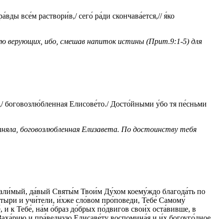
вды все́м раствори́в,/ сего́ ра́ди скончава́ется,// я́ко
ю верующих, ибо, смешав напиток истины (Прит.9:1-5) для
и́,/ боговозлю́бленная Елисове́то./ Досто́йными у́бо тя пе́сньми
олняла, боговозлюбленная Елизавета. По достоинству тебя
хвали́мый, да́вый Святы́м Твои́м Ду́хом коему́ждо благода́ть по
стыри и учи́тели, и́хже сло́вом про́поведи, Тебе́ Самому́
и к Тебе́, на́м о́браз до́брых по́двигов свои́х оста́вивше, в
а Заха́рию и пра́ведную Елисаве́ту воспомина́я и и́х богоуго́дное