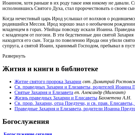
Иоанном, хотя раньше в их роду такое имя никому не давали. С
исполнившись Святого Духа, стал пророчествовать о своем сын
Когда нечестивый царь Ирод услышал от волхвов о родившемся М
родившийся Мессия. Ирод хорошо знал о необычном рождении пр
младенцем в горах. Убийцы повсюду искали Иоанна. Праведная Е
с младенцем от погони. В эти бедственные дни святой Захария
находится его сын. Тогда по повелению Ирода они убили свято
супруга, а святой Иоанн, хранимый Господом, пребывал в пуст
Развернуть
Жития и книги в библиотеке
Житие святого пророка Захарии
свт. Димитрий Ростовс
Св. праведных Захарии и Елизаветы, родителей Иоанна 
Святые Захария и Елизавета
еп. Александр (Милеант)
Жизнь праведных Захарии и Елисаветы
Бахметева А.Н.
Св. прор. Захарии, отца Предтечи, и св. прав. Елисаветы, 
Праведные Захария и Елизавета, родители Иоанна Предт
Богослужения
Богослужение сегодня