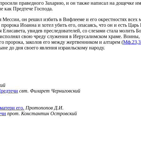
просили праведного Захарию, и он также написал на дощечке имя
е как Предтече Господа.
ессии, он решил избить в Вифлееме и его окрестностях всех млад
орока Иоанна и хотел убить его, опасаясь, что он и есть Царь
лисавета, увидев преследователей, со слезами стала молить Бог
 исполнял свою чреду служения в Иерусалимском храме. Воины, 
го пророка, заколов его между жертвенником и алтарем (
Мф.23,3
ыне до дня своего явления израильскому народу.
кий
Предтечи
свт. Филарет Черниговский
матери его.
Протопопов Д.И.
ечи
прот. Константин Островский