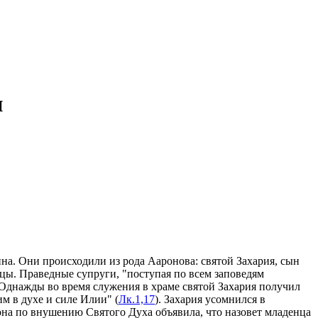
и
на. Они происходили из рода Ааронова: святой Захария, сын
цы. Праведные супруги, "поступая по всем заповедям
 Однажды во время служения в храме святой Захария получил
им в духе и силе Илии" (
Лк.1,17
). Захария усомнился в
она по внушению Святого Духа объявила, что назовет младенца