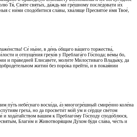
лю́ Тя́, Свя́те святы́х, да́ждь ми́ гре́шному после́довати и́х
я с ни́ми сподо́битися сла́вы, хва́ляще Пресвято́е и́мя Твое́,
́нства! Се́ ны́не, в де́нь о́бщаго ва́шего торжества́,
́лости и отпуще́ния грехо́в у Преблага́го Го́спода; ве́мы бо,
ха́рии и пра́ведней Елисаве́те, моли́те Ми́лостиваго Влады́ку, да
в доброде́тельном житии́ без поро́ка прейти́, и в покая́нии
!
им пу́ть небе́снаго восхо́да, а́з многогре́шный смире́нно коле́на
пу́тиям греха́, но да просвети́т мо́й у́м и се́рдце све́том
ти́ и хода́тайством ва́шим к Преблаго́му Го́споду сподо́блюся,
есвяты́м, Благи́м и Животворя́щим Ду́хом бу́ди сла́ва, че́сть и