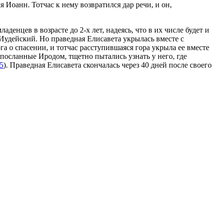
 Иоанн. Тотчас к нему возвратился дар речи, и он,
енцев в возрасте до 2-х лет, надеясь, что в их числе будет и
 Иудейский. Но праведная Елисавета укрылась вместе с
а о спасении, и тотчас расступившаяся гора укрыла ее вместе
посланные Иродом, тщетно пытались узнать у него, где
5
). Праведная Елисавета скончалась через 40 дней после своего