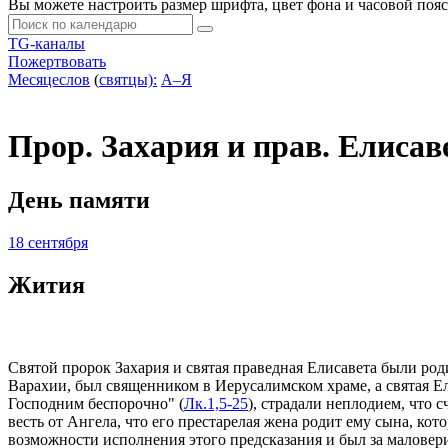
Вы можете настроить размер шрифта, цвет фона и часовой пояс
TG-каналы
Пожертвовать
Месяцеслов
(
cвятцы):
А–Я
Прор. Захария и прав. Елисав
День памяти
18 сентября
Жития
Святой пророк Захария и святая праведная Елисавета были род
Варахии, был священником в Иерусалимском храме, а святая Е
Господним беспорочно" (
Лк.1,5-25
), страдали неплодием, что
весть от Ангела, что его престарелая жена родит ему сына, кот
возможности исполнения этого предсказания и был за маловери