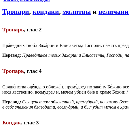
Тропари
,
кондаки
,
молитвы
и
величани
Тропарь
,
глас 2
Пра́ведных твои́х Заха́рии и Елисаве́ты,/ Го́споди, па́мять пра́зд
Перевод:
Праведников твоих Захарии и Елисаветы, Господи, п
Тропарь
,
глас 4
Свяще́нства оде́ждею обложе́н, прему́дре,/ по зако́ну Бо́жию всес
нося́ я́вственно, всему́дре,/ и, мече́м убие́н бы́в в хра́ме Бо́жии
Перевод:
Священством облеченный, премудрый, по закону Бож
в себе знамения благодати, всемудрый, и был убит мечом в хр
Кондак
,
глас 3