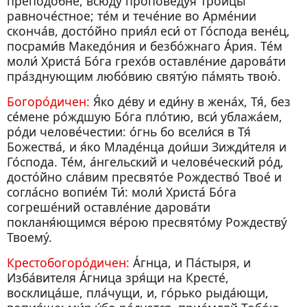
преподо́бне, всю́ду пропове́дуя Тро́ицы
равноче́стное; те́м и тече́ние во Арме́нии
сконча́в, досто́йно прия́л еси́ от Го́спода вене́ц,
посрами́в Македо́ния и безбо́жнаго А́рия. Те́м
моли́ Христа́ Бо́га грехо́в оставле́ние дарова́ти
пра́зднующим любо́вию святу́ю па́мять твою́.
Богоро́дичен:
Я́ко де́ву и еди́ну в жена́х, Тя́, без
се́мене ро́ждшую Бо́га пло́тию, вси́ ублажа́ем,
ро́ди челове́честии: о́гнь бо всели́ся в Тя́
Божества́, и я́ко Младе́нца дои́ши Зижди́теля и
Го́спода. Те́м, а́нгельский и челове́ческий ро́д,
досто́йно сла́вим пресвято́е Рождество́ Твое́ и
согла́сно вопие́м Ти́: моли́ Христа́ Бо́га
согреше́ний оставле́ние дарова́ти
покланя́ющимся ве́рою пресвято́му Рождеству́
Твоему́.
Крестобогоро́дичен:
А́гнца, и Па́стыря, и
Изба́вителя А́гница зря́щи на Кресте́,
восклица́ше, пла́чущи, и, го́рько рыда́ющи,