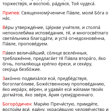
торжеству́я, и воспою́, ра́дуяся, Тоя́ чудеса́.
Припев:
Священному́чениче Пáвле, моли́ Бо́га о
на́с.
Ве́ры утвержде́ние, Це́ркве учи́теля, и столпа́
непоколеби́ма испове́дания, тя́, и многосве́тлаго
свети́льника благода́ти, и уста́ огнедохнове́нна,
Па́вле, пропове́дуем.
Па́вел велича́йший, со́лнце вселе́нныя,
треблаже́нне, предлага́ет тя́ Па́вла втора́го, я́ко
о́гнь, попаля́юща кре́пко е́реси, и секи́ру,
секу́ща безбо́жие.
Зако́нно подвиза́лся еси́, предбе́дствуя,
богоглаго́ливе, Боже́ственному пропове́данию,
я́ко иера́рх, ве́рен, и удави́л еси́ жи́лами твои́х
догма́тов, я́ко зве́ря, А́рия суему́дреннаго.
Богоро́дичен:
Мари́ю Пречи́стую, прииди́те,
воспои́м вси́, еди́ну, украси́вшую челове́чество и