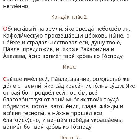
нетле́нно.
Конда́к, гла́с 2.
Облиста́вый на земли́, я́ко звезда́ небосве́тлая,
Кафоли́ческую просвеща́еши Це́рковь ны́не, о
не́йже и страда́льчествовал еси́, ду́шу твою́,
Па́вле, предложи́в, и, я́коже Заха́риина и
А́велева, я́сно вопие́т твоя́ кро́вь ко Го́споду.
И́кос:
Свы́ше име́л еси́, Па́вле, зва́ние, рождество́ же
до́ле от земли́, я́ко са́д красе́н испо́лнь су́щи. Я́ко
от рая́ бо, процве́л еси́ посто́м, все́
благово́нствуя от вони́ мно́гих твои́х труда́
по́двигов, по́тов, заточе́ния, гла́да, жа́жды и
вся́кия тесноты́, в ни́хже проше́л еси́
благоиску́сно, и венце́м побе́ды украша́емь,
вопие́т бо твоя́ кро́вь ко Го́споду.
Пе́снь 7.