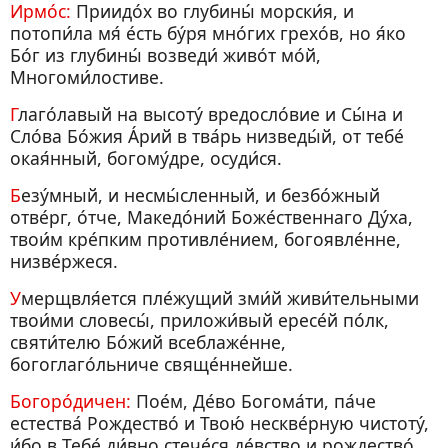
Ирмо́с:
Приидо́х во глубины́ морски́я, и
потопи́ла мя́ е́сть бу́ря мно́гих грехо́в, но я́ко
Бо́г из глубины́ возведи́ живо́т мо́й,
Многоми́лостиве.
Глаго́лавый на высоту́ вредосло́вие и Сы́на и
Сло́ва Бо́жия А́рий в тва́рь низведы́й, от тебе́
окая́нный, богому́дре, осуди́ся.
Безу́мный, и несмы́сленный, и безбо́жный
отве́рг, о́тче, Македо́ний Боже́ственнаго Ду́ха,
твои́м кре́пким противле́нием, богоявле́нне,
низве́ржеся.
Умерщвля́ется пле́жущий зми́й живи́тельными
твои́ми словесы́, приложи́вый ересе́й по́лк,
святи́телю Бо́жий всеблаже́нне,
богоглаго́льниче свяще́ннейше.
Богоро́дичен:
Пое́м, Де́во Богома́ти, па́че
естества́ Рождество́ и Твою́ нескве́рную чистоту́,
и́бо в Тебе́ ди́вно стече́ся де́вство и рождество́