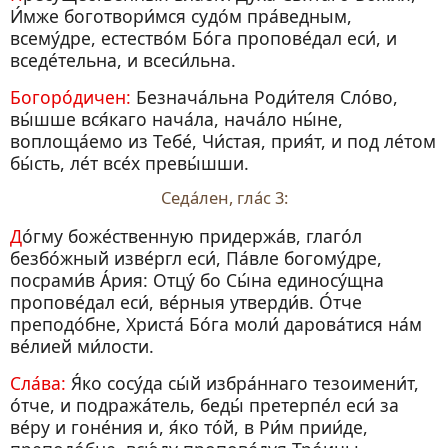
И́мже боготвори́мся судо́м пра́ведным,
всему́дре, естество́м Бо́га пропове́дал еси́, и
вседе́тельна, и всеси́льна.
Богоро́дичен:
Безнача́льна Роди́теля Сло́во,
вы́шше вся́каго нача́ла, нача́ло ны́не,
воплоща́емо из Тебе́, Чи́стая, прия́т, и под ле́том
бы́сть, ле́т все́х превы́шши.
Седа́лен, гла́с 3:
До́гму боже́ственную придержа́в, глаго́л
безбо́жный изве́ргл еси́, Па́вле богому́дре,
посрами́в А́рия: Отцу́ бо Сы́на единосу́щна
пропове́дал еси́, ве́рныя утверди́в. О́тче
преподо́бне, Христа́ Бо́га моли́ дарова́тися на́м
ве́лией ми́лости.
Сла́ва:
Я́ко сосу́да сы́й избра́ннаго тезоимени́т,
о́тче, и подража́тель, беды́ претерпе́л еси́ за
ве́ру и гоне́ния и, я́ко то́й, в Ри́м прии́де,