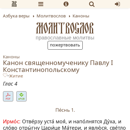
Азбука веры
Молитвослов
Каноны
МОЛИТВОСЛОВ
православные молитвы
пожертвовать
Каноны
Канон священномученику Павлу I
Константинопольскому
•
Житие
Глас 4
Пе́снь 1.
Ирмо́с:
Отве́рзу уста́ моя́, и напо́лнятся Ду́ха, и
сло́во отры́гну Цари́це Ма́тери, и явлю́ся, све́тло