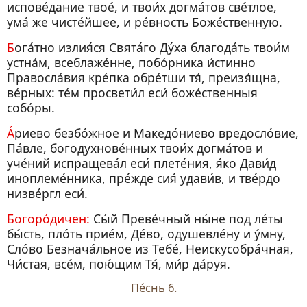
испове́дание твое́, и твои́х догма́тов све́тлое,
ума́ же чисте́йшее, и ре́вность Боже́ственную.
Бога́тно излия́ся Свята́го Ду́ха благода́ть твои́м
устна́м, всеблаже́нне, побо́рника и́стинно
Правосла́вия кре́пка обре́тши тя́, преизя́щна,
ве́рных: те́м просвети́л еси́ боже́ственныя
собо́ры.
А́риево безбо́жное и Македо́ниево вредосло́вие,
Па́вле, богодухнове́нных твои́х догма́тов и
уче́ний испращева́л еси́ плете́ния, я́ко Дави́д
иноплеме́нника, пре́жде сия́ удави́в, и тве́рдо
низве́ргл еси́.
Богоро́дичен:
Сы́й Преве́чный ны́не под ле́ты
бы́сть, пло́ть прие́м, Де́во, одушевле́ну и у́мну,
Сло́во Безнача́льное из Тебе́, Неискусобра́чная,
Чи́стая, все́м, пою́щим Тя́, ми́р да́руя.
Пе́снь 6.