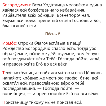
Богоро́дичен:
Все́м Хода́таица челове́ком еди́на
яви́лася еси́ боже́ственнаго избавле́ния,
Изба́вителя все́х ро́ждши, Всенепоро́чная.
Ему́же вси́ пое́м: препе́тый отце́в Госпо́дь и Бо́г,
благослове́н еси́.
Пе́снь 8.
Ирмо́с:
О́троки благочести́выя в пещи́
Рождество́ Богоро́дичо спасло́ е́сть, тогда́ у́бо
образу́емое, ны́не же де́йствуемое, вселе́нную
всю́ воздвиза́ет пе́ти Тебе́: Го́спода по́йте, дела́,
и превозноси́те Его́ во вся́ ве́ки.
Теку́т исто́чницы твои́х догма́тов и всю́ Це́рковь
напая́ют; кро́вию же честно́ю твое́ю, о́тче, вся́
освяти́л еси́, правосла́вною ве́рою тебе́
после́довавшия, — Го́спода по́йте, —
вопию́щия, — и превозноси́те Его́ во вся́ ве́ки.
Приста́нищу ти́хому ны́не приста́л еси́,