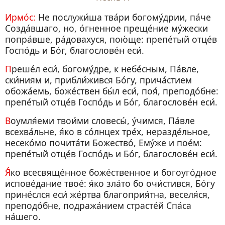
Ирмо́с:
Не послужи́ша тва́ри богому́дрии, па́че
Созда́вшаго, но, о́гненное преще́ние му́жески
попра́вше, ра́довахуся, пою́ще: препе́тый отце́в
Госпо́дь и Бо́г, благослове́н еси́.
Преше́л еси́, богому́дре, к небе́сным, Па́вле,
ски́ниям и, прибли́жився Бо́гу, прича́стием
обожа́емь, боже́ствен бы́л еси́, поя́, преподо́бне:
препе́тый отце́в Госпо́дь и Бо́г, благослове́н еси́.
Воумля́еми твои́ми словесы́, у́чимся, Па́вле
всехва́льне, я́ко в со́лнцех тре́х, неразде́льное,
несеко́мо почита́ти Божество́, Ему́же и пое́м:
препе́тый отце́в Госпо́дь и Бо́г, благослове́н еси́.
Я́ко всесвяще́нное боже́ственное и богоуго́дное
испове́дание твое́: я́ко зла́то бо очи́стився, Бо́гу
прине́слся еси́ же́ртва благоприя́тна, веселя́ся,
преподо́бне, подража́нием страсте́й Спа́са
на́шего.