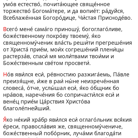
умо́в естество́, почита́ющее свяще́нное
торжество́ Богома́тере, и да вопие́т: ра́дуйся,
Всеблаже́нная Богоро́дице, Чи́стая Присноде́во.
Всего́ мене́ сама́го приношу́, богоглаго́ливе,
боже́ственному покро́ву твоему́, я́ко
священному́ченик вла́сть реши́ти прегреше́ния
от Христа́ прие́м, мои́х согреше́ний плени́цы
растерза́в, спаси́ мя моли́твами твои́ми и
Боже́ственным све́том просвети́.
Но́в яви́лся еси́, ре́вностию разжига́емь, Па́вле
преизя́щне, и́же в раи́ ны́не неизрече́нная
словеса́, о́тче, услы́шал еси́, я́ко о́бщник бо
нра́вов, нарече́ния бо сопричасти́лся еси́ и
вене́ц прие́м Ца́рствия Христо́ва
благоле́пнейший.
Я́ко не́кий хра́бр яви́лся еси́ оглаго́льник вся́кия
е́реси, правосла́вия же, священному́чениче,
боже́ственный побо́рник, луча́ми благода́ти