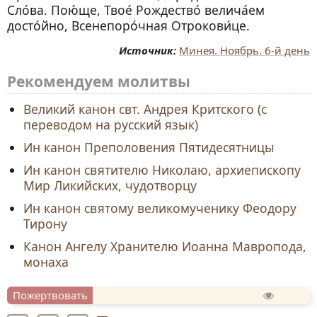
Сло́ва. Пою́ще, Твое́ Рождество́ велича́ем
досто́йно, Всенепоро́чная Отрокови́це.
Минея. Ноябрь. 6-й день
Рекомендуем молитвы
Великий канон свт. Андрея Критского (с
переводом на русский язык)
Ин канон Преполовения Пятидесятницы
Ин канон святителю Николаю, архиепископу
Мир Ликийских, чудотворцу
Ин канон святому великомученику Феодору
Тирону
Канон Ангелу Хранителю Иоанна Мавропода,
монаха
Пожертвовать