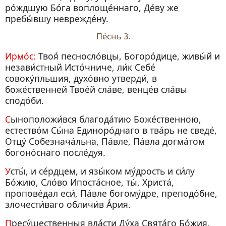
ро́ждшую Бо́га воплоще́ннаго, Де́ву же
пребы́вшу неврежде́ну.
Пе́снь 3.
Ирмо́с:
Твоя́ песносло́вцы, Богоро́дице, живы́й и
незави́стный Исто́чниче, ли́к Себе́
совоку́пльшия, духо́вно утверди́, в
боже́ственней Твое́й сла́ве, венце́в сла́вы
сподо́би.
Сыноположи́вся благода́тию Боже́ственною,
естество́м Сы́на Единоро́днаго в тва́рь не сведе́,
Отцу́ Собезнача́льна, Па́вле, Па́вла догма́том
богоно́снаго после́дуя.
Усты́, и се́рдцем, и язы́ком му́дрость и си́лу
Бо́жию, Сло́во Ипоста́сное, ты́, Христа́,
пропове́дал еси́, Па́вле богому́дре, преподо́бне,
злочести́ваго обличи́в А́рия.
Пресу́щественныя вла́сти Ду́ха Свята́го Бо́жия,