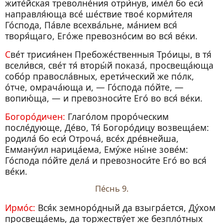
жите́йская треволне́ния отри́нув, име́л бо еси́
направля́юща все́ ше́ствие твое́ корми́теля
Го́спода, Па́вле всехва́льне, ма́нием вся́
творя́щаго, Его́же превозно́сим во вся́ ве́ки.
Све́т трисия́нен Пребоже́ственныя Тро́ицы, в тя́
всели́вся, све́т тя́ вторы́й показа́, просвеща́юща
собо́р правосла́вных, ерети́ческий же по́лк,
о́тче, омрача́юща и, — Го́спода по́йте, —
вопию́ща, — и превозноси́те Его́ во вся́ ве́ки.
Богоро́дичен:
Глаго́лом проро́ческим
после́дующе, Де́во, Тя́ Богоро́дицу возвеща́ем:
родила́ бо еси́ Отроча́, все́х дре́внейша,
Емману́ил нарица́ема, Ему́же ны́не зове́м:
Го́спода по́йте дела́ и превозноси́те Его́ во вся́
ве́ки.
Пе́снь 9.
Ирмо́с:
Вся́к земноро́дный да взыгра́ется, Ду́хом
просвеща́емь, да торжеству́ет же безпло́тных