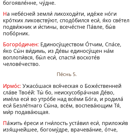
богоявле́нне, чу́дне.
На небе́сней земли́ ликоходи́ти, иде́же но́ги
кро́тких ликовству́ют, сподо́бился еси́, я́ко све́тел
подви́жник и и́стины, всече́стне Па́вле, бы́в
побо́рник.
Богоро́дичен:
Единосу́ществом О́тчим, Спа́се,
я́ко Сы́н ви́димь, из Де́вы единосу́щен на́м
воплоти́вся, бы́л еси́, спасти́ восхоте́в
челове́чество.
Пе́снь 5.
Ирмо́с:
Ужасо́шася вся́ческая о Боже́ственней
сла́ве Твое́й: Ты́ бо, неискусобра́чная Де́во,
име́ла еси́ во утро́бе над все́ми Бо́га, и родила́
еси́ Безле́тнаго Сы́на, все́м, воспева́ющим Тя́,
ми́р подава́ющая.
Па́жить е́реси и гни́лость уста́вил еси́, приложи́в
изя́щнейшее, богому́дре, врачева́ние, о́тче,