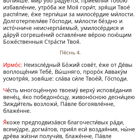
вопия́ше: ми́р у́бо ра́дуется, прие́мляй Тобо́ю
избавле́ние, утро́ба же Моя́ гори́т, зря́щи Твое́
распя́тие, е́же терпи́ши за милосе́рдие ми́лости.
Долготерпели́ве Го́споди, ми́лости бе́здно и
исто́чниче неисчерпа́емый, умилосе́рдися и
да́руй согреше́ний оставле́ние ве́рою пою́щим
Боже́ственныя Стра́сти Твоя́.
Пе́снь 4.
Ирмо́с:
Неизсле́дный Бо́жий сове́т, е́же от Де́вы
воплоще́ния Тебе́, Вы́шняго, проро́к Авваку́м
усмотря́я, зовя́ше: сла́ва си́ле Твое́й, Го́споди.
Че́сть многоце́нную твоему́ верху́ испове́дания
вене́ц, я́ко победоно́сцу, живоно́сною десни́цею
Зижди́тель возложи́, Па́вле богоявле́нне,
блаже́нне.
Я́коже предподвиза́вся благочести́вых ра́ди,
всему́дре, догма́тов, прия́л еси́ воздая́ния, ны́не
дре́ва жи́зни получи́в, блаже́нне, Па́вле