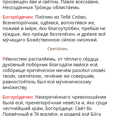
просвеще́н я́ве и све́том, Па́вле всесла́вне,
Несозда́нныя Тро́ицы облиста́емь.
Богоро́дичен:
Пло́тию из Тебе́ Сло́во,
Всенепоро́чная, оде́явся, воплоти́вся же,
поживе́ в ми́ре, я́ко благоутро́бен, пребы́в не
ху́ждше, я́ко пре́жде безтеле́сен, и дре́вле вся́
му́чащаго Боже́ственною си́лою низложи́.
Свети́лен.
Ре́вностию распаля́емь, от те́плаго се́рдца
духо́вный побо́рник благода́ти яви́лся еси́,
собо́рище ерети́ческое мече́м разсе́кл слове́с
твои́х, святи́телю, тече́ние же соверши́в,
равностоя́тель бы́л еси́ му́ченическому
мно́жеству.
Богоро́дичен:
Неизрече́ннаго чревоноше́ния
была́ еси́, пренепоро́чная неве́ста и, я́ко су́щи
честне́йший хра́м, Богоро́дице: Све́т бо
Преве́чный в Тя́ всели́ся, и родила́ еси́ Бо́га