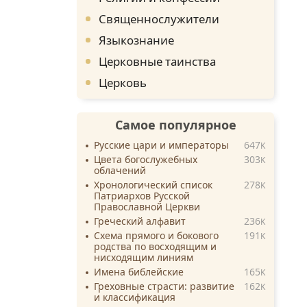
Священнослужители
Языкознание
Церковные таинства
Церковь
Самое популярное
Русские цари и императоры
647
K
Цвета богослужебных
303
K
облачений
Хронологический список
278
K
Патриархов Русской
Православной Церкви
Греческий алфавит
236
K
Схема прямого и бокового
191
K
родства по восходящим и
нисходящим линиям
Имена библейские
165
K
Греховные страсти: развитие
162
K
и классификация