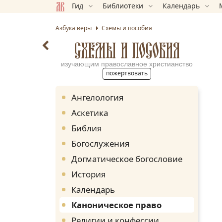
Гид
Библиотеки
Календарь
Азбука веры
Схемы и пособия
СХЕМЫ И ПОСОБИЯ
изучающим православное христианство
пожертвовать
Ангелология
Аскетика
Библия
Богослужения
Догматическое богословие
История
Календарь
Каноническое право
Религии и конфессии