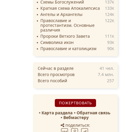
Схемы Богослужений
137
K
Краткая схема Апокалипсиса
133
K
Ангелы и Архангелы
124
K
Православие и
122
K
протестантизм. Основные
различия
Пророки Ветхого Завета
111
K
Символика икон
93
K
Православие и католицизм
90
K
Сейчас в разделе
41
чел.
Всего просмотров
7.4 млн.
Всего пособий
257
ПОЖЕРТВОВАТЬ
Карта раздела
Обратная связь
Вебмастеру
поделиться: