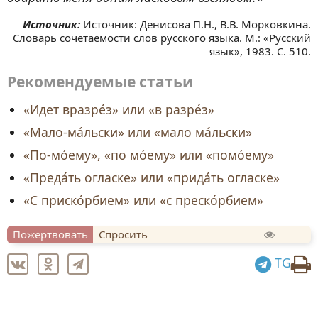
Источник: Денисова П.Н., В.В. Морковкина.
Словарь сочетаемости слов русского языка. М.: «Русский
язык», 1983. С. 510.
Рекомендуемые статьи
«Идет вразре́з» или «в разре́з»
«Мало-ма́льски» или «мало ма́льски»
«По-мо́ему», «по мо́ему» или «помо́ему»
«Преда́ть огласке» или «прида́ть огласке»
«С приско́рбием» или «с преско́рбием»
Пожертвовать
Спросить
TG