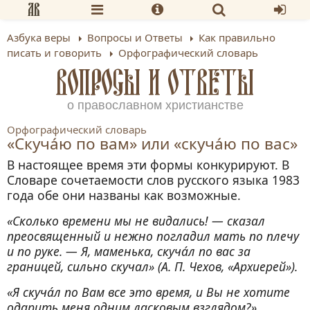
Азбука веры
Вопросы и Ответы
Как правильно
писать и говорить
Орфографический словарь
ВОПРОСЫ И ОТВЕТЫ
о православном христианстве
Орфографический словарь
«Cкуча́ю по вам» или «скуча́ю по вас»
В настоящее время эти формы конкурируют. В
Словаре сочетаемости слов русского языка 1983
года обе они названы как возможные.
«Сколько времени мы не видались! — сказал
преосвященный и нежно погладил мать по плечу
и по руке. — Я, маменька, скуча́л по вас за
границей, сильно скучал» (А. П. Чехов, «Архиерей»).
«Я скуча́л по Вам все это время, и Вы не хотите
одарить меня одним ласковым взглядом?»