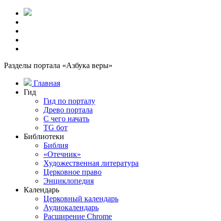
Разделы портала «Азбука веры»
Главная
Гид
Гид по порталу
Древо портала
С чего начать
TG бот
Библиотеки
Библия
«Отечник»
Художественная литература
Церковное право
Энциклопедия
Календарь
Церковный календарь
Аудиокалендарь
Расширение Chrome