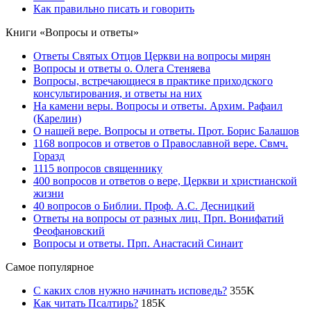
Как правильно писать и говорить
Книги «Вопросы и ответы»
Ответы Святых Отцов Церкви на вопросы мирян
Вопросы и ответы о. Олега Стеняева
Вопросы, встречающиеся в практике приходского
консультирования, и ответы на них
На камени веры. Вопросы и ответы. Архим. Рафаил
(Карелин)
О нашей вере. Вопросы и ответы. Прот. Борис Балашов
1168 вопросов и ответов о Православной вере. Свмч.
Горазд
1115 вопросов священнику
400 вопросов и ответов о вере, Церкви и христианской
жизни
40 вопросов о Библии. Проф. А.С. Десницкий
Ответы на вопросы от разных лиц. Прп. Вонифатий
Феофановский
Вопросы и ответы. Прп. Анастасий Синаит
Самое популярное
С каких слов нужно начинать исповедь?
355
K
Как читать Псалтирь?
185
K