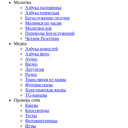
Молитва
Азбука паломника
Азбука певческая
Богослужение сегодня
Молимся по часам
Молитвослов
Переводы Богослужений
Читаем Псалтирь
Медиа
Азбука новостей
Азбука фото
Аудио
Видео
Литургия
Радио
Трансляция из храма
Фоторассказы
Христианская жизнь
TG-каналы
Проверь себя
Квизы
Кроссворды
Тесты
Фотовикторины
Игры