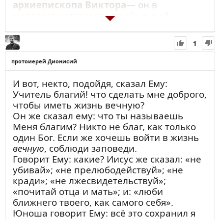
архиепископа Виктора
— он в
молодости отказался прибыльной
работы, подрабатывал как мог и Бог
помогал ему.
1
---
протоиерей Дионисий
А вот вам простой совет — начните % от
своей прибыли отдавать нищим людям.
И вот, некто, подойдя, сказал Ему:
Регулярно.
Учитель благий! что сделать мне доброго,
чтобы иметь жизнь вечную?
Подумайте о людях, которым, может
Он же сказал ему: что ты называешь
быть, еще хуже, чем вам. Помогите им,
Меня благим? Никто не благ, как только
чем сможете. Просто так. Помогайте
один Бог. Если же хочешь войти в жизнь
тайно и никому об этом не говорите.
вечную
, соблюди заповеди.
Будьте милостивы к людям и Бог будет
Говорит Ему: какие? Иисус же сказал: «не
милостив к вам.
убивай»; «не прелюбодействуй»; «не
---
кради»; «не лжесвидетельствуй»;
«почитай отца и мать»; и: «люби
Но уходить из Церкви я тоже не хочу.
ближнего твоего, как самого себя».
Что делать?
Юноша говорит Ему: всё это сохранил я