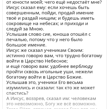
А может следует уйти в другую? Вот
от юности моей; чего ещё недостаёт мне?
спросите у Бога в молитве, «та церковь,
Иисус сказал ему: если хочешь быть
которую я посещаю, то ли есть Истинная
совершенным, пойди, продай имение
Церковь Христова?».
твоё и раздай нищим; и будешь иметь
сокровище на небесах; и приходи и
следуй за Мною.
Услышав слово сие, юноша отошёл с
печалью, потому что у него было
большое имение.
Иисус же сказал ученикам Своим:
истинно говорю вам, что трудно богатому
войти в Царство Небесное;
и ещё говорю вам: удобнее верблюду
пройти сквозь игольные уши, нежели
богатому войти в Царство Божие.
Услышав это, ученики Его весьма
изумились и сказали: так кто же может
спастись?
А Иисус, воззрев, сказал им: человекам
это невозможно, Богу же всё возможно.
Тогда Пётр, отвечая, сказал Ему: вот, мы