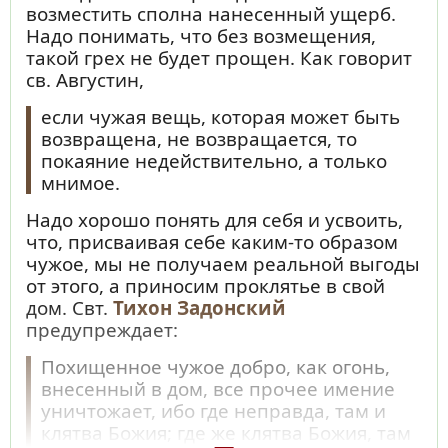
возместить сполна нанесенный ущерб.
Надо понимать, что без возмещения,
такой грех не будет прощен. Как говорит
св. Августин,
если чужая вещь, которая может быть
возвращена, не возвращается, то
покаяние недействительно, а только
мнимое.
Надо хорошо понять для себя и усвоить,
что, присваивая себе каким-то образом
чужое, мы не получаем реальной выгоды
от этого, а приносим проклятье в свой
дом. Свт.
Тихон Задонский
предупреждает:
Похищенное чужое добро, как огонь,
внесенный в дом, все прочее имение
уничтожает, ибо где неправда, там и
клятва Божия; где же клятва Божия, там