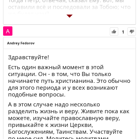
оставили всё и последовали за Тобою; что
же будет нам?
Иисус же сказал им: истинно говорю вам,
что вы, последовавшие за Мною, — в
1
пакибытии, когда сядет Сын
Человеческий на престоле славы Своей,
Andrey Fedorov
сядете и вы на двенадцати престолах
судить двенадцать колен Израилевых.
Здравствуйте!
И всякий, кто оставит домы, или братьев,
Есть один важный момент в этой
или сестёр, или отца, или мать, или жену,
ситуации. Он - в том, что Вы только
или детей, или земли, ради имени Моего,
начинаете путь христианина. Это обычно
получит во сто крат и наследует жизнь
для этого периода и у всех возникают
вечную.
подобные вопросы.
Многие же будут первые последними, и
последние первыми.
А в этом случае надо несколько
разделить жизнь и веру. Живите пока как
Решать Вам.
можете, изучайте православную веру,
привыкайте к жизни Церкви,
Богослужениям, Таинствам. Участвуйте
по мере сил. Молитесь молитвами,