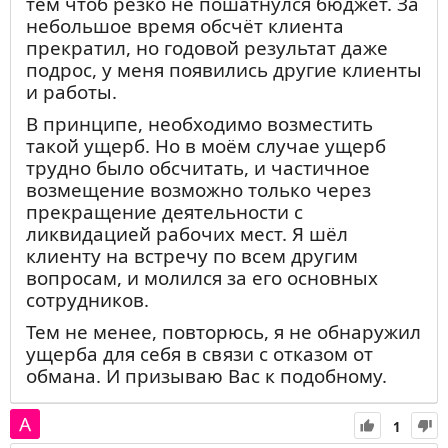
наследникам и потомкам, придется
тем чтоб резко не пошатнулся бюджет. За
выплачивать им. Порядок возмещения
небольшое время обсчёт клиента
такой: прежде всего, возмещать ущерб
прекратил, но годовой результат даже
пострадавшим, либо их представителям/
подрос, у меня появились другие клиенты
наследникам; если нет никакой
и работы.
возможности возместить им, то помогать
В принципе, необходимо возместить
иным нуждающимся людям.
такой ущерб. Но в моём случае ущерб
Что делать? Избавляться от нечестно
трудно было обсчитать, и частичное
приобретенного и честно начать
возмещение возможно только через
зарабатывать на свои нужды и для
прекращение деятельности с
близких. А путь к Богу никак не связан с
ликвидацией рабочих мест. Я шёл
уровнем материального достатка.
клиенту на встречу по всем другим
Чистота совести - это главный приоритет,
вопросам, и молился за его основных
но ее не получится очистить от прежних
сотрудников.
преступлений без искреннего обращения
Тем не менее, повторюсь, я не обнаружил
к Богу.
ущерба для себя в связи с отказом от
обмана. И призываю Вас к подобному.
1