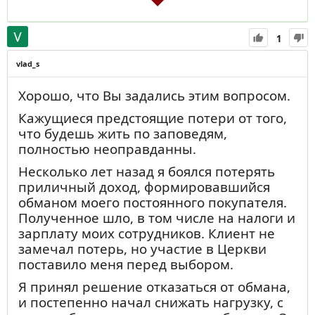
никакого добра не будет, но всякое
злополучие последует.. Похищай и
хватай, человек, похищай, как хочешь и
1
что хочешь, однако же, знай, что все из
рук твоих вытечет и твое собственное
vlad_s
неправда как огонь потребит.
Хорошо, что Вы задались этим вопросом.
Всякая нечестность и несправедливость,
Кажущиеся предстоящие потери от того,
от неоплаченного билета в транспорте и
что будешь жить по заповедям,
подворовывания на работе до грабежа
полностью неоправданны.
на государственном уровне и
приобретения крупного имущества
Несколько лет назад я боялся потерять
нечестным путем, вернется к человеку и
приличный доход, формировавшийся
будет уже совсем невесело.
обманом моего постоянного покупателя.
Полученное шло, в том числе на налоги и
Поэтому любую несправедливость нужно
зарплату моих сотрудников. Клиент не
исправить и возместить, таков духовный
замечал потерь, но участие в Церкви
закон. Даже если человек наворовал
поставило меня перед выбором.
миллионы и ему придется возмещать их
всю оставшуюся жизнь. Потому что, если
Я принял решение отказаться от обмана,
не возместит, долг перейдет к его
и постепенно начал снижать нагрузку, с