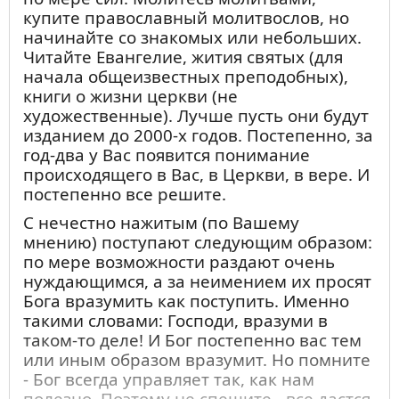
купите православный молитвослов, но
начинайте со знакомых или небольших.
Читайте Евангелие, жития святых (для
начала общеизвестных преподобных),
книги о жизни церкви (не
художественные). Лучше пусть они будут
изданием до 2000-х годов. Постепенно, за
год-два у Вас появится понимание
происходящего в Вас, в Церкви, в вере. И
постепенно все решите.
С нечестно нажитым (по Вашему
мнению) поступают следующим образом:
по мере возможности раздают очень
нуждающимся, а за неимением их просят
Бога вразумить как поступить. Именно
такими словами: Господи, вразуми в
таком-то деле! И Бог постепенно вас тем
или иным образом вразумит. Но помните
- Бог всегда управляет так, как нам
полезно. Поэтому не спешите - все дастся