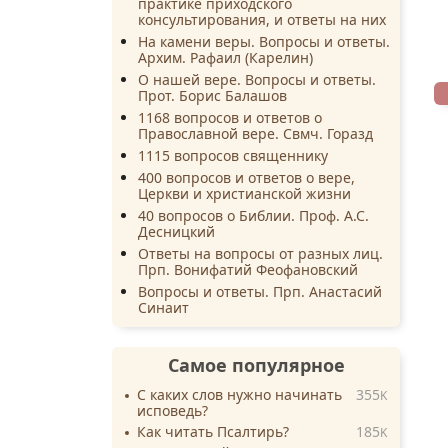
практике приходского
консультирования, и ответы на них
На камени веры. Вопросы и ответы.
Архим. Рафаил (Карелин)
О нашей вере. Вопросы и ответы.
Прот. Борис Балашов
1168 вопросов и ответов о
Православной вере. Свмч. Горазд
1115 вопросов священнику
400 вопросов и ответов о вере,
Церкви и христианской жизни
40 вопросов о Библии. Проф. А.С.
Десницкий
Ответы на вопросы от разных лиц.
Прп. Вонифатий Феофановский
Вопросы и ответы. Прп. Анастасий
Синаит
Самое популярное
С каких слов нужно начинать
355
K
исповедь?
Как читать Псалтирь?
185
K