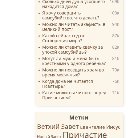
Сколько дней душа усопшего
169
K
находится дома?
Я хочу совершить
103
K
самоубийство, что делать?
Можно ли читать акафисты в
94
K
Великий пост?
Какой сейчас год от
87
K
Сотворения мира?
Можно ли ставить свечку за
82
K
упокой самоубийцы?
Могут ли муж и жена быть
81
K
крёстными у одного ребёнка?
Можно ли посещать храм во
79
K
время месячных?
Когда дома не читается
76
K
Псалтырь?
Какие молитвы читают перед
71
K
Причастием?
Метки
Ветхий Завет
Иисус
Евангелие
Причастие
Новый Завет