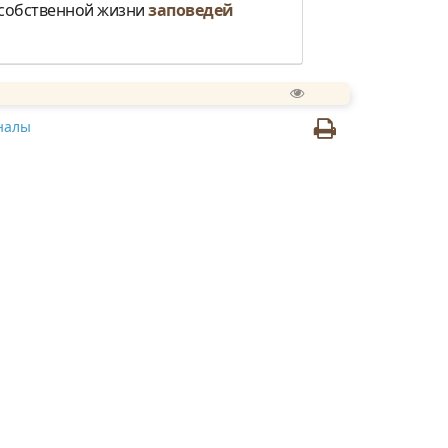
й собственной жизни
заповедей
налы