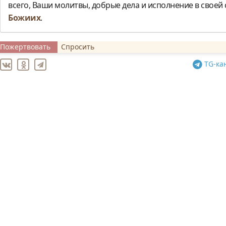
всего, Ваши молитвы, добрые дела и исполнение в свое
Божиих
.
Пожертвовать
Спросить
TG
-ка