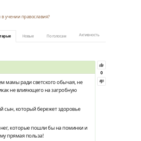
и в учении православия?
Активность
тарые
Новые
По голосам
0
ем мамы ради светского обычая, не
икак не влияющего на загробную
й сын, который бережет здоровье
енег, которые пошли бы на поминки и
ему прямая польза!