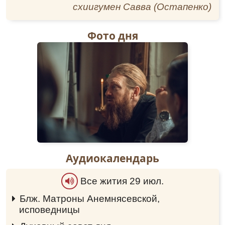
схиигумен Савва (Остапенко)
Фото дня
Аудиокалендарь
Все жития 29 июл.
Блж. Матроны Анемнясевской,
исповедницы
0:00