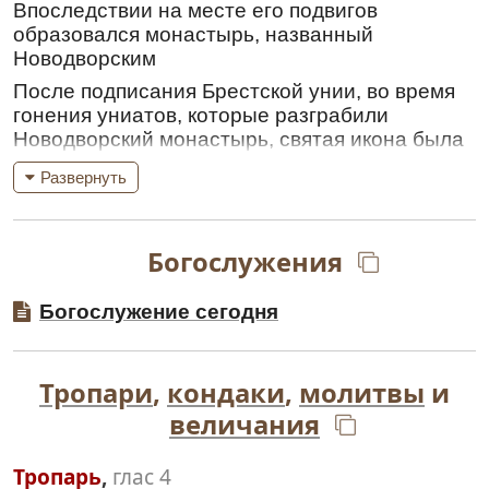
Впоследствии на месте его подвигов
образовался монастырь, названный
Новодворским
После подписания Брестской унии, во время
гонения униатов, которые разграбили
Новодворский монастырь, святая икона была
перенесена неким иеромонахом Иаковом в
Развернуть
Черниговский Елецкий Свято-Успенский
монастырь.
Затем Черниговский Преосвященный Антоний
Богослужения
(Стаховский) благословил этой иконой
Симеона, строителя Суражской обители
Богослужение сегодня
(упразднена в 1766 году). 14 августа 1677
года, во время перенесения крестным ходом
из старой церкви в новую, святой образ
Тропари
,
кондаки
,
молитвы
и
Божией Матери явил чудесные знамения.
Святитель Димитрий Ростовский, прибывший
величания
в это время на поклонение чудотворной
иконе, был свидетелем тому, что епископ
Тропарь
,
глас 4
Целерский Никодим после Литургии 16