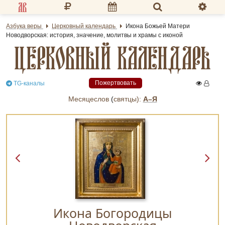
Разделы портала
Азбука веры
Церковный календарь
Икона Божьей Матери
Новодворская: история, значение, молитвы и храмы с иконой
«Азбука веры»
ЦЕРКОВНЫЙ КАЛЕНДАРЬ
Гид
Пожертвовать
TG-каналы
Библиотеки
Месяцеслов
(
cвятцы):
А–Я
Календарь
Молитва
Медиа
Проверь себя
Тематическое
Икона Богородицы
Семья и здоровье