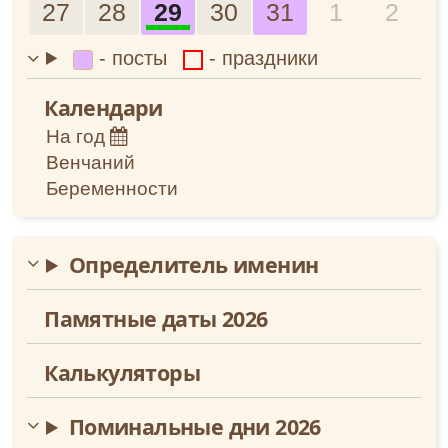
27
28
29
30
31
1
2
Июнь
- посты
- праздники
Июль
Календари
Август
На год
Венчаний
Сентябрь
Беременности
Октябрь
Определитель именин
Ноябрь
Памятные даты 2026
Декабрь
Калькуляторы
Поминальные дни 2026