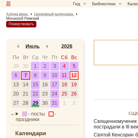
Гид
Библиотеки
Кале
Азбука веры
Церковный календарь
Монагрей Римский
Пожертвовать
Июль
2026
Январь
2024
Пн
Вт
Ср
Чт
Пт
Сб
Вс
29
30
Февраль
1
2
3
2025
4
5
6
7
8
9
10
11
12
Март
2026
13
14
15
16
17
18
19
Апрель
2027
20
21
22
23
24
25
26
Май
2028
27
28
29
30
31
1
2
Июнь
СЩМ
- посты
-
Июль
праздники
Священномученик 
Август
пострадали в III век
Календари
Святой Кенсорин б
Сентябрь