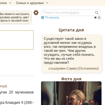
еское
Семья и здоровье
Вы можете настроить
размер шрифта, цвет
TG-каналы
фона и часовой пояс
Цитата дня
Существует такой закон в
духовной жизни: как осудишь
кого, так непременно впадешь в
такой же грех. Чем других
осуждать, лучше себя познать.
Что же мы из себя
представляем?
схиигумен Савва (Остапенко)
Фото дня
ИНЫЕ
угие 20 мучеников
а Клавдия II (268–