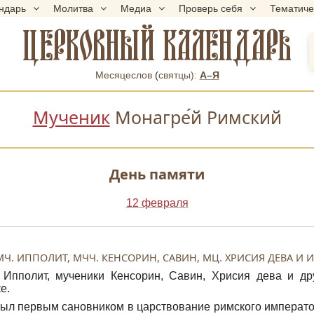
ндарь
Молитва
Медиа
Проверь себя
Тематич
ЦЕРКОВНЫЙ КАЛЕНДАРЬ
Месяцеслов
(
cвятцы):
А–Я
Мученик
Монагре
й Римский
День памяти
12 февраля
Ч. ИППОЛИТ, МЧЧ. КЕНСОРИН, САВИН, МЦ. ХРИСИЯ ДЕВА И 
Ипполит, мученики Кенсорин, Савин, Хрисия дева и др
е.
ыл первым сановником в царствование римского император