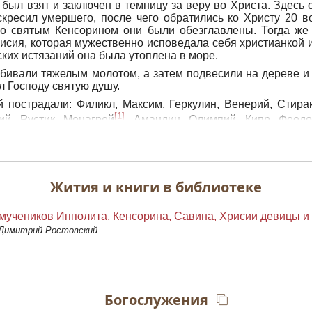
н был взят и заключен в темницу за веру во Христа. Здесь
кресил умершего, после чего обратились ко Христу 20 
со святым Кенсорином они были обезглавлены. Тогда же
исия, которая мужественно исповедала себя христианкой 
ских истязаний она была утоплена в море.
бивали тяжелым молотом, а затем подвесили на дереве и 
л Господу святую душу.
 пострадали: Филикл, Максим, Геркулин, Венерий, Стира
[1]
ий, Рустик, Монагрей
, Амандин, Олимпий, Кипр, Феодо
 диакон и Кирин епископ.
епископ Остии, Римской пристани при устье Тибра, 
отря на свои преклонные годы, явился в суд и об
 называя его кровопийцем. Разъяренный судья предал св
Жития и книги в библиотеке
гих истязаний его связали по рукам и ногам и бросили в мо
мучеников Ипполита, Кенсорина, Савина, Хрисии девицы и
 Димитрий Ростовский
овременном Месяцеслове Русской Православной Церкви.
Богослужения