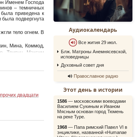
 он Именем Господа
воинов – темничных
 была приведена к
и была подвергнута
Аудиокалендарь
жгли тело огнем. В
Все жития 29 июл.
кин, Мина, Коммод,
Блж. Матроны Анемнясевской,
р, Тривун, Максим
0:00
исповедницы
0:00
Духовный совет дня
узнав о страдании
личил мучителя в
Православное радио
ятого епископа на
ре.
Этот день в истории
 прочих двадцати
1586
— московскими воеводами
Василием Сукиным и Иваном
Мясным основан город Тюмень
на реке Туре.
1968
— Папа римский Павел VI в
энциклике, названной «Humanae