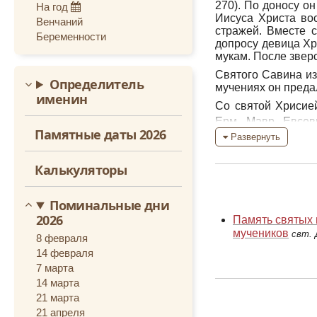
270). По доносу о
На год
Октябрь
Иисуса Христа вос
Венчаний
стражей. Вместе 
Беременности
Ноябрь
допросу девица Хр
мукам. После звер
Декабрь
Святого Савина из
Определитель
мучениях он преда
именин
Со святой Хрисией
Ерм, Мавр, Евсев
Памятные даты 2026
пресвитер, Архелай
Развернуть
Святой Ипполит, 
мучеников, несм
Калькуляторы
бесчеловечности,
мучения. После дол
Поминальные дни
2026
Память святых 
Примечание
мучеников
свт.
8 февраля
[1]
Не упомянут в с
14 февраля
7 марта
14 марта
21 марта
21 апреля