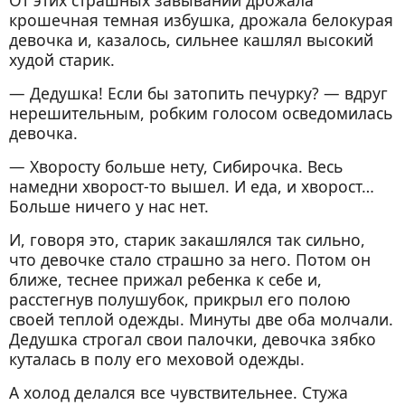
крошечная темная избушка, дрожала белокурая
девочка и, казалось, сильнее кашлял высокий
худой старик.
— Дедушка! Если бы затопить печурку? — вдруг
нерешительным, робким голосом осведомилась
девочка.
— Хворосту больше нету, Сибирочка. Весь
намедни хворост-то вышел. И еда, и хворост…
Больше ничего у нас нет.
И, говоря это, старик закашлялся так сильно,
что девочке стало страшно за него. Потом он
ближе, теснее прижал ребенка к себе и,
расстегнув полушубок, прикрыл его полою
своей теплой одежды. Минуты две оба молчали.
Дедушка строгал свои палочки, девочка зябко
куталась в полу его меховой одежды.
А холод делался все чувствительнее. Стужа