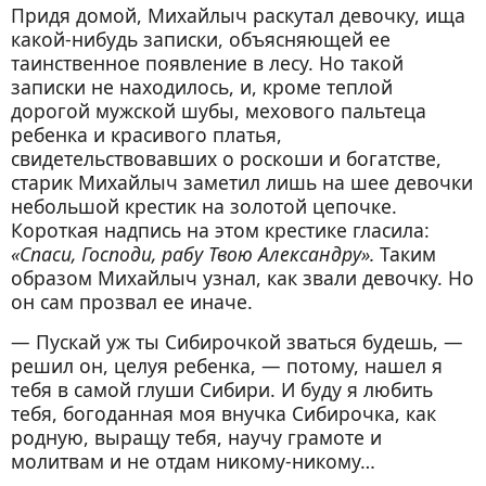
Придя домой, Михайлыч раскутал девочку, ища
какой-нибудь записки, объясняющей ее
таинственное появление в лесу. Но такой
записки не находилось, и, кроме теплой
дорогой мужской шубы, мехового пальтеца
ребенка и красивого платья,
свидетельствовавших о роскоши и богатстве,
старик Михайлыч заметил лишь на шее девочки
небольшой крестик на золотой цепочке.
Короткая надпись на этом крестике гласила:
«Спаси, Господи, рабу Твою Александру».
Таким
образом Михайлыч узнал, как звали девочку. Но
он сам прозвал ее иначе.
— Пускай уж ты Сибирочкой зваться будешь, —
решил он, целуя ребенка, — потому, нашел я
тебя в самой глуши Сибири. И буду я любить
тебя, богоданная моя внучка Сибирочка, как
родную, выращу тебя, научу грамоте и
молитвам и не отдам никому-никому…