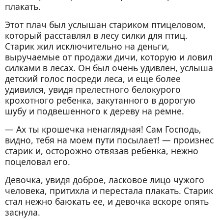
плакать.
Этот плач был услышан стариком птицеловом,
который расставлял в лесу силки для птиц.
Старик жил исключительно на деньги,
выручаемые от продажи дичи, которую и ловил
силками в лесах. Он был очень удивлен, услыша
детский голос посреди леса, и еще более
удивился, увидя прелестного белокурого
крохотного ребенка, закутанного в дорогую
шубу и подвешенного к дереву на ремне.
— Ах ты крошечка ненаглядная! Сам Господь,
видно, тебя на моем пути посылает! — произнес
старик и, осторожно отвязав ребенка, нежно
поцеловал его.
Девочка, увидя доброе, ласковое лицо чужого
человека, притихла и перестала плакать. Старик
стал нежно баюкать ее, и девочка вскоре опять
заснула.