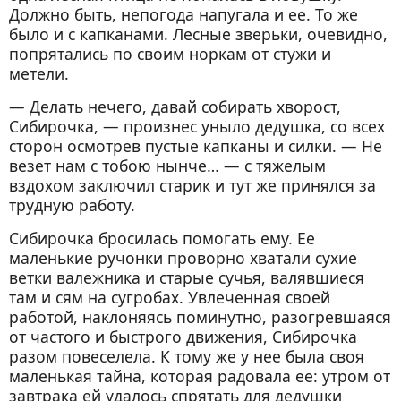
Должно быть, непогода напугала и ее. То же
было и с капканами. Лесные зверьки, очевидно,
попрятались по своим норкам от стужи и
метели.
— Делать нечего, давай собирать хворост,
Сибирочка, — произнес уныло дедушка, со всех
сторон осмотрев пустые капканы и силки. — Не
везет нам с тобою нынче… — с тяжелым
вздохом заключил старик и тут же принялся за
трудную работу.
Сибирочка бросилась помогать ему. Ее
маленькие ручонки проворно хватали сухие
ветки валежника и старые сучья, валявшиеся
там и сям на сугробах. Увлеченная своей
работой, наклоняясь поминутно, разогревшаяся
от частого и быстрого движения, Сибирочка
разом повеселела. К тому же у нее была своя
маленькая тайна, которая радовала ее: утром от
завтрака ей удалось спрятать для дедушки