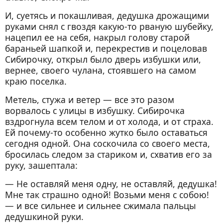
И, суетясь и покашливая, дедушка дрожащими
руками снял с гвоздя какую-то рваную шубейку,
нацепил ее на себя, накрыл голову старой
бараньей шапкой и, перекрестив и поцеловав
Сибирочку, открыл было дверь избушки или,
вернее, своего чулана, стоявшего на самом
краю поселка.
Метель, стужа и ветер — все это разом
ворвалось с улицы в избушку. Сибирочка
вздрогнула всем телом и от холода, и от страха.
Ей почему-то особенно жутко было оставаться
сегодня одной. Она соскочила со своего места,
бросилась следом за стариком и, схватив его за
руку, зашептала:
— Не оставляй меня одну, не оставляй, дедушка!
Мне так страшно одной! Возьми меня с собою!
— и все сильнее и сильнее сжимала пальцы
дедушкиной руки.