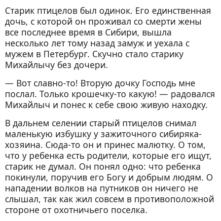
Старик птицелов был одинок. Его единственная
дочь, с которой он проживал со смерти жены
все последнее время в Сибири, вышла
несколько лет тому назад замуж и уехала с
мужем в Петербург. Скучно стало старику
Михайлычу без дочери.
— Вот славно-то! Вторую дочку Господь мне
послал. Только крошечку-то какую! — радовался
Михайлыч и понес к себе свою живую находку.
В дальнем селении старый птицелов снимал
маленькую избушку у зажиточного сибиряка-
хозяина. Сюда-то он и принес малютку. О том,
что у ребенка есть родители, которые его ищут,
старик не думал. Он понял одно: что ребенка
покинули, поручив его Богу и добрым людям. О
нападении волков на путников он ничего не
слышал, так как жил совсем в противоположной
стороне от охотничьего поселка.