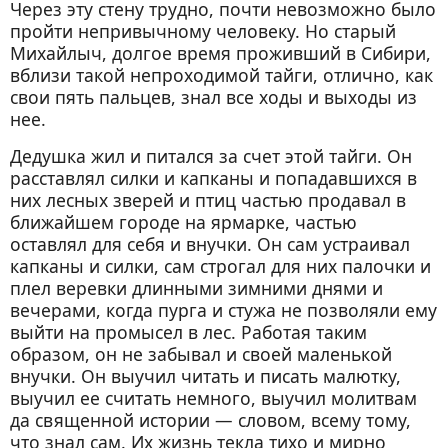
Через эту стену трудно, почти невозможно было
пройти непривычному человеку. Но старый
Михайлыч, долгое время проживший в Сибири,
вблизи такой непроходимой тайги, отлично, как
свои пять пальцев, знал все ходы и выходы из
нее.
Дедушка жил и питался за счет этой тайги. Он
расставлял силки и капканы и попадавшихся в
них лесных зверей и птиц частью продавал в
ближайшем городе на ярмарке, частью
оставлял для себя и внучки. Он сам устраивал
капканы и силки, сам строгал для них палочки и
плел веревки длинными зимними днями и
вечерами, когда пурга и стужа не позволяли ему
выйти на промысел в лес. Работая таким
образом, он не забывал и своей маленькой
внучки. Он выучил читать и писать малютку,
выучил ее считать немного, выучил молитвам
да священной истории — словом, всему тому,
что знал сам. Их жизнь текла тихо и мирно