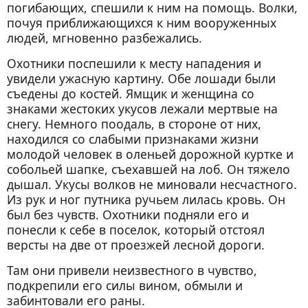
погибающих, спешили к ним на помощь. Волки,
почуя приближающихся к ним вооруженных
людей, мгновенно разбежались.
Охотники поспешили к месту нападения и
увидели ужасную картину. Обе лошади были
съедены до костей. Ямщик и женщина со
знаками жестоких укусов лежали мертвые на
снегу. Немного поодаль, в стороне от них,
находился со слабыми признаками жизни
молодой человек в оленьей дорожной куртке и
собольей шапке, съехавшей на лоб. Он тяжело
дышал. Укусы волков не миновали несчастного.
Из рук и ног путника ручьем лилась кровь. Он
был без чувств. Охотники подняли его и
понесли к себе в поселок, который отстоял
версты на две от проезжей лесной дороги.
Там они привели неизвестного в чувство,
подкрепили его силы вином, обмыли и
забинтовали его раны.