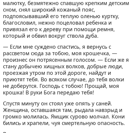
малютку, безмятежно спавшую крепким детским
Глава Х. Новый клоун m-r Андре начинает
сном, снял широкий кожаный пояс,
свои штучки
подпоясывавший его теплую оленью куртку,
благословил, нежно поцеловал ребенка и
Глава XI. Маленькая укротительница
привязал его к дереву при помощи ремня,
львов
который и обвил вокруг ствола дуба.
Глава XII. Зависть и злоба. — Враги
Андрюши и Сибирочки
— Если мне суждено спастись, я вернусь с
рассветом сюда за тобою, моя крошечка, —
Глава XIII. Письмо. — Сюрприз. — Затея
произнес он потрясенным голосом. — Если же я
Никса
стану добычею хищных волков, добрые люди,
Глава XIV. Таинственная каморка. —
проезжая утром по этой дороге, найдут и
Черный дух
приютят тебя. Во всяком случае, до тебя волки
не доберутся. Господь с тобою! Прощай, моя
Глава XV. Снова княжна Аля. —
крошка! В руки Бога передаю тебя!
Счастливый день
Спустя минуту он стоял уже опять у саней.
Глава XVI. Новое открытие. — Страхи г-жи
Женщина, оставшаяся там, рыдала навзрыд и
Вихровой. — Выход найден
громко молилась. Ямщик сурово молчал. Кони
Глава XVII. Радость
бились и храпели, чуя смертельную опасность.
Глава XVIII. Не он