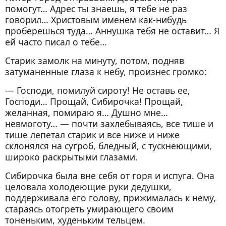
помогут… Адрес ты знаешь, я тебе не раз
говорил… Христовым именем как-нибудь
проберешься туда… Аннушка тебя не оставит… Я
ей часто писал о тебе…
Старик замолк на минуту, потом, подняв
затуманенные глаза к небу, произнес громко:
— Господи, помилуй сироту! Не оставь ее,
Господи… Прощай, Сибирочка! Прощай,
желанная, помираю я… Душно мне…
невмоготу… — почти захлебываясь, все тише и
тише лепетал старик и все ниже и ниже
склонялся на сугроб, бледный, с тускнеющими,
широко раскрытыми глазами.
Сибирочка была вне себя от горя и испуга. Она
целовала холодеющие руки дедушки,
поддерживала его голову, прижималась к нему,
стараясь отогреть умирающего своим
тоненьким, худеньким тельцем.