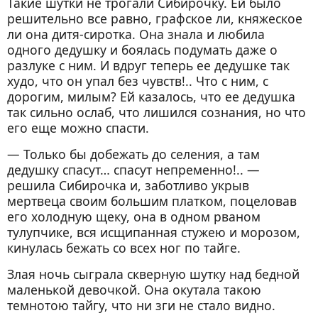
Такие шутки не трогали Сибирочку. Ей было
решительно все равно, графское ли, княжеское
ли она дитя-сиротка. Она знала и любила
одного дедушку и боялась подумать даже о
разлуке с ним. И вдруг теперь ее дедушке так
худо, что он упал без чувств!.. Что с ним, с
дорогим, милым? Ей казалось, что ее дедушка
так сильно ослаб, что лишился сознания, но что
его еще можно спасти.
— Только бы добежать до селения, а там
дедушку спасут… спасут непременно!.. —
решила Сибирочка и, заботливо укрыв
мертвеца своим большим платком, поцеловав
его холодную щеку, она в одном рваном
тулупчике, вся исщипанная стужею и морозом,
кинулась бежать со всех ног по тайге.
Злая ночь сыграла скверную шутку над бедной
маленькой девочкой. Она окутала такою
темнотою тайгу, что ни зги не стало видно.