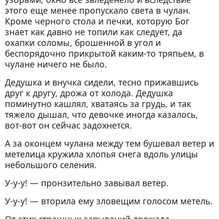
этого еще менее пропускало света в чулан.
Кроме черного стола и печки, которую Бог
знает как давно не топили как следует, да
охапки соломы, брошенной в угол и
беспорядочно прикрытой каким-то тряпьем, в
чулане ничего не было.
Дедушка и внучка сидели, тесно прижавшись
друг к другу, дрожа от холода. Дедушка
поминутно кашлял, хватаясь за грудь, и так
тяжело дышал, что девочке иногда казалось,
вот-вот он сейчас задохнется.
А за оконцем чулана между тем бушевал ветер и
метелица кружила хлопья снега вдоль улицы
небольшого селения.
У-у-у! — пронзительно завывал ветер.
У-у-у! — вторила ему зловещим голосом метель.
От этих страшных завываний дрожала