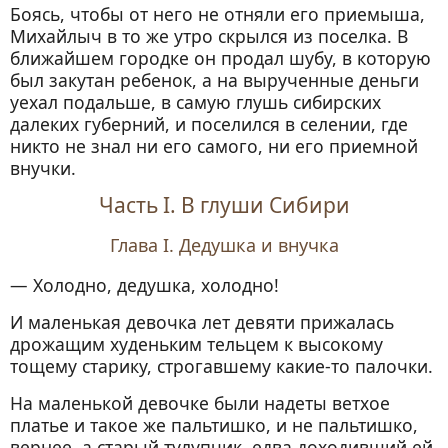
Боясь, чтобы от него не отняли его приемыша,
Михайлыч в то же утро скрылся из поселка. В
ближайшем городке он продал шубу, в которую
был закутан ребенок, а на вырученные деньги
уехал подальше, в самую глушь сибирских
далеких губерний, и поселился в селении, где
никто не знал ни его самого, ни его приемной
внучки.
Часть I. В глуши Сибири
Глава I. Дедушка и внучка
— Холодно, дедушка, холодно!
И маленькая девочка лет девяти прижалась
дрожащим худеньким тельцем к высокому
тощему старику, строгавшему какие-то палочки.
На маленькой девочке были надеты ветхое
платье и такое же пальтишко, и не пальтишко,
вернее, а старый тулупчик, едва доходивший ей