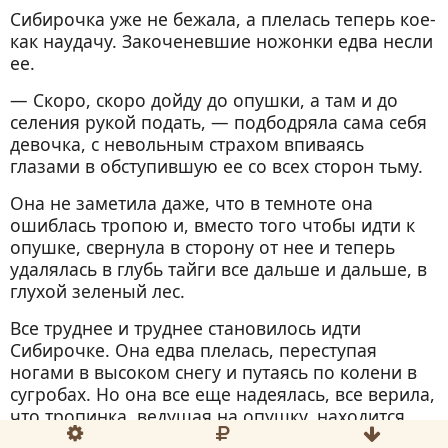
Сибирочка уже не бежала, а плелась теперь кое-
как наудачу. Закоченевшие ножонки едва несли
ее.
— Скоро, скоро дойду до опушки, а там и до
селения рукой подать, — подбодряла сама себя
девочка, с невольным страхом впиваясь
глазами в обступившую ее со всех сторон тьму.
Она не заметила даже, что в темноте она
ошиблась тропою и, вместо того чтобы идти к
опушке, свернула в сторону от нее и теперь
удалялась в глубь тайги все дальше и дальше, в
глухой зеленый лес.
Все труднее и труднее становилось идти
Сибирочке. Она едва плелась, переступая
ногами в высоком снегу и путаясь по колени в
сугробах. Но она все еще надеялась, все верила,
что тропинка, ведущая на опушку, находится
где-то здесь, поблизости, и что стоит ей только