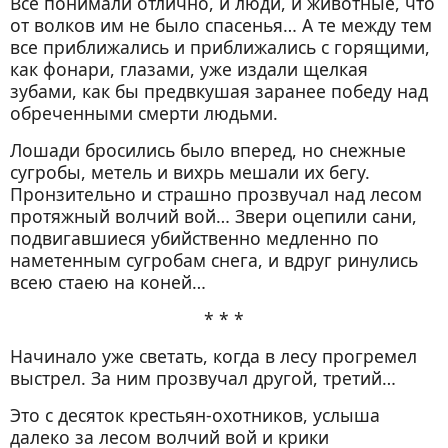
Все понимали отлично, и люди, и животные, что
Глава XIX. Снова Зуб. — Отчаяние. —
от волков им не было спасенья… А те между тем
Неожиданная защита
все приближались и приближались с горящими,
как фонари, глазами, уже издали щелкая
Глава XX. Элла действует
зубами, как бы предвкушая заранее победу над
Глава XXI. Они вернулись!
обреченными смерти людьми.
Глава XXII. «Христианка и львы»
Лошади бросились было вперед, но снежные
Глава XXIII. Ужас. — Спаситель
сугробы, метель и вихрь мешали их бегу.
Глава XXIV. Спасена
Пронзительно и страшно прозвучал над лесом
протяжный волчий вой… Звери оцепили сани,
Глава XXV. Крестик
подвигавшиеся убийственно медленно по
Глава XXVI. Что было дальше
наметенным сугробам снега, и вдруг ринулись
Глава XXVII. Две Али — две княжны
всею стаею на коней…
Заключение
* * *
Начинало уже светать, когда в лесу прогремел
выстрел. За ним прозвучал другой, третий…
Это с десяток крестьян-охотников, услыша
далеко за лесом волчий вой и крики