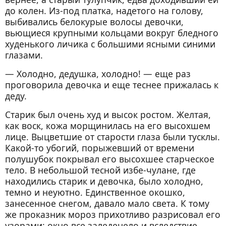
до колен. Из-под платка, надетого на голову,
выбивались белокурые волосы девочки,
вьющиеся крупными кольцами вокруг бледного
худенького личика с большими ясными синими
глазами.
— Холодно, дедушка, холодно! — еще раз
проговорила девочка и еще теснее прижалась к
деду.
Старик был очень худ и высок ростом. Желтая,
как воск, кожа морщинилась на его высохшем
лице. Выцветшие от старости глаза были тусклы.
Какой-то убогий, порыжевший от времени
полушубок покрывал его высохшее старческое
тело. В небольшой тесной избе-чулане, где
находились старик и девочка, было холодно,
темно и неуютно. Единственное окошко,
занесенное снегом, давало мало света. К тому
же проказник мороз прихотливо разрисовал его
узорами; окно все заледенело и вследствие