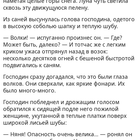
наметая целые горы снега. Луна чуть светила
пробуждение
сквозь эту движущуюся пелену.
Глава VII. Голос из-под земли. — Тайна
Из саней высунулась голова господина, одетого
раскрывается
в высокую соболью шапку и теплую шубу.
Глава VIII. Сибирочка исполняет трудное
— Волки! — испуганно произнес он. — Где?
поручение
Может быть, далеко? — И тотчас же с легким
Глава IX. Ни хода, ни выхода
криком ужаса отпрянул назад в возок:
несколько десятков огней с бешеной быстротой
Глава X. В пещере под снегом
подвигались к саням.
Глава XI. Неожиданность за
Господин сразу догадался, что это были глаза
неожиданностью
волков. Они сверкали, как яркие фонари. Их
Глава XII. Получеловек-полузверь с
было много-много.
добрым сердцем
Господин побледнел и дрожащим голосом
Глава XIII. В чуме Нымзы. —
обратился к сидящей подле него пожилой
Пиршество. — Из огня да в полымя
женщине, укутанной в теплые платки поверх
Глава XIV. Нымза-предатель и Нымза-друг
широкой лисьей шубы:
Глава XV. Пурга. — Новая опасность. — У
— Няня! Опасность очень велика… — ронял он
цели