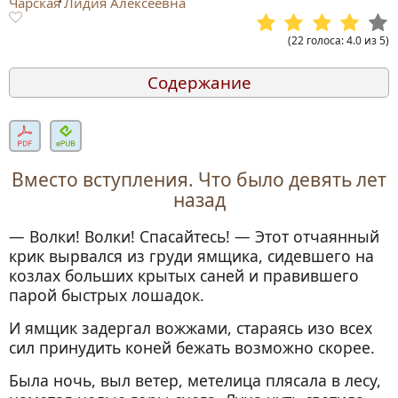
Чарская Лидия Алексеевна
(
22
голоса
:
4.0
из
5
)
Содержание
Вместо вступления. Что было девять лет
назад
Часть I. В глуши Сибири
Вместо вступления. Что было девять лет
Глава I. Дедушка и внучка
назад
Глава II. Под свист ветра и песнь
— Волки! Волки! Спасайтесь! — Этот отчаянный
метели. — Неожиданное горе
крик вырвался из груди ямщика, сидевшего на
Глава III. Сибирочка хочет спасти
козлах больших крытых саней и правившего
дедушку
парой быстрых лошадок.
Глава IV. Четыре мохнатых зверя
И ямщик задергал вожжами, стараясь изо всех
Глава V. Молоденький благодетель. —
сил принудить коней бежать возможно скорее.
Лесная нора
Была ночь, выл ветер, метелица плясала в лесу,
Глава VI. Сладкий сон и горькое