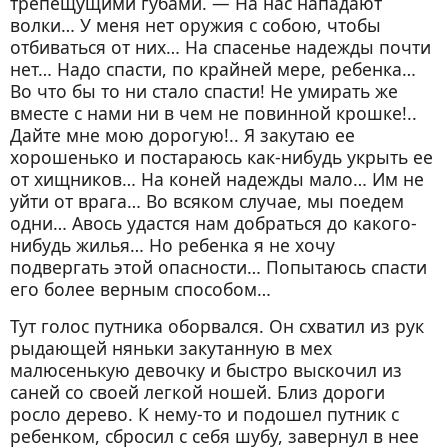
трепещущими губами. — На нас нападают
Часть II. Маленькая укротительница львов
волки… У меня нет оружия с собою, чтобы
отбиваться от них… На спасенье надежды почти
Глава I. В огромном городе
нет… Надо спасти, по крайней мере, ребенка…
Глава II. Тяжелое разочарование
Во что бы то ни стало спасти! Не умирать же
Глава III. Никс решает дело
вместе с нами ни в чем не повинной крошке!..
Дайте мне мою дорогую!.. Я закутаю ее
Глава IV. О том, что было пять лет тому
хорошенько и постараюсь как-нибудь укрыть ее
назад
от хищников… На коней надежды мало… Им не
Глава V. Мистер Билль и господин
уйти от врага… Во всяком случае, мы поедем
директор. — Дело сделано. — Легко
одни… Авось удастся нам добраться до какого-
нибудь жилья… Но ребенка я не хочу
приобретенный враг
подвергать этой опасности… Попытаюсь спасти
Глава VI. Новые люди. — Цезарь и Юнона
его более верным способом…
Глава VII. Сибирочка и Андрюша
Тут голос путника оборвался. Он схватил из рук
вступают на новый путь. — Страшное
рыдающей няньки закутанную в мех
начало
малюсенькую девочку и быстро выскочил из
Глава VIII. Первый урок
саней со своей легкой ношей. Близ дороги
росло дерево. К нему-то и подошел путник с
Глава IX. Драка. — Непримиримый
ребенком, сбросил с себя шубу, завернул в нее
враг. — Первый выход