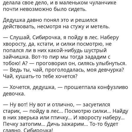
делала свое дело, и в маленьком чуланчике
почти невозможно было сидеть.
Дедушка давно понял это и решился
действовать, несмотря на стужу и метель.
— Слушай, Сибирочка, я пойду в лес. Наберу
хворосту, да, кстати, и силки посмотрю, не
попался ли в них какой-нибудь шустрый
зайчишка. Вот-то пир мы тогда зададим с
тобою! А? — проговорил он, силясь улыбнуться.
— Ведь ты, чай, проголодалась, моя девчурка?
Чай, кушать-то тебе хочется?
— Хочется, дедушка, — прошептала конфузливо
девочка.
— Ну вот! Ну вот и отлично, — засуетился
старик, — пойду в лес… Посмотрю силки… Найду
в них зверька или птичку… И хворосту наберу…
Печку затопим… Дичь зажарим… То-то будет
славно, Сибирочка!