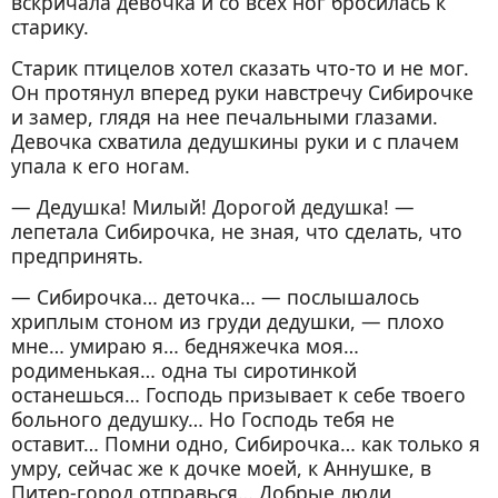
вскричала девочка и со всех ног бросилась к
старику.
Старик птицелов хотел сказать что-то и не мог.
Он протянул вперед руки навстречу Сибирочке
и замер, глядя на нее печальными глазами.
Девочка схватила дедушкины руки и с плачем
упала к его ногам.
— Дедушка! Милый! Дорогой дедушка! —
лепетала Сибирочка, не зная, что сделать, что
предпринять.
— Сибирочка… деточка… — послышалось
хриплым стоном из груди дедушки, — плохо
мне… умираю я… бедняжечка моя…
родименькая… одна ты сиротинкой
останешься… Господь призывает к себе твоего
больного дедушку… Но Господь тебя не
оставит… Помни одно, Сибирочка… как только я
умру, сейчас же к дочке моей, к Аннушке, в
Питер-город отправься… Добрые люди