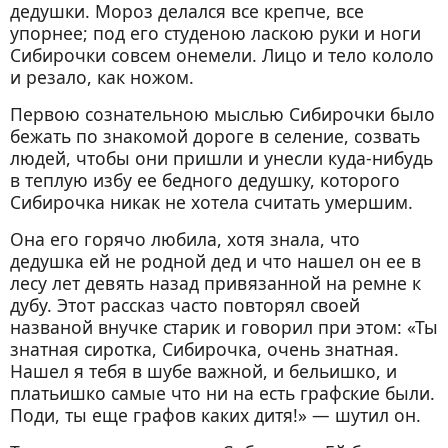
дедушки. Мороз делался все крепче, все
упорнее; под его студеною ласкою руки и ноги
Сибирочки совсем онемели. Лицо и тело кололо
и резало, как ножом.
Первою сознательною мыслью Сибирочки было
бежать по знакомой дороге в селение, созвать
людей, чтобы они пришли и унесли куда-нибудь
в теплую избу ее бедного дедушку, которого
Сибирочка никак не хотела считать умершим.
Она его горячо любила, хотя знала, что
дедушка ей не родной дед и что нашел он ее в
лесу лет девять назад привязанной на ремне к
дубу. Этот рассказ часто повторял своей
названой внучке старик и говорил при этом: «Ты
знатная сиротка, Сибирочка, очень знатная.
Нашел я тебя в шубе важной, и бельишко, и
платьишко самые что ни на есть графские были.
Поди, ты еще графов каких дитя!» — шутил он.