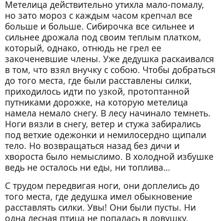
Метелица действительно утихла мало-помалу,
но зато мороз с каждым часом крепчал все
больше и больше. Сибирочка все сильнее и
сильнее дрожала под своим теплым платком,
который, однако, отнюдь не грел ее
закоченевшие члены. Уже дедушка раскаивался
в том, что взял внучку с собою. Чтобы добраться
до того места, где были расставлены силки,
приходилось идти по узкой, протоптанной
путниками дорожке, на которую метелица
намела немало снегу. В лесу начинало темнеть.
Ноги вязли в снегу, ветер и стужа забирались
под ветхие одежонки и немилосердно щипали
тело. Но возвращаться назад без дичи и
хвороста было немыслимо. В холодной избушке
ведь не осталось ни еды, ни топлива…
С трудом передвигая ноги, они доплелись до
того места, где дедушка имел обыкновение
расставлять силки. Увы! Они были пусты. Ни
одна лесная птица не попалась в ловушку.