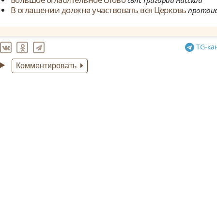
свт. Григорий Нисский
В оглашении должна участвовать вся Церковь
протоие
TG
-ка
Комментировать