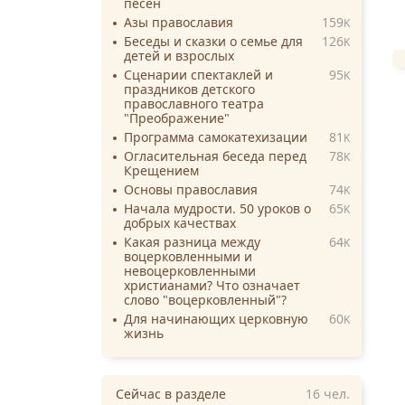
песен
Азы православия
159
K
Беседы и сказки о семье для
126
K
детей и взрослых
Сценарии спектаклей и
95
K
праздников детского
православного театра
"Преображение"
Программа самокатехизации
81
K
Огласительная беседа перед
78
K
Крещением
Основы православия
74
K
Начала мудрости. 50 уроков о
65
K
добрых качествах
Какая разница между
64
K
воцерковленными и
невоцерковленными
христианами? Что означает
слово "воцерковленный"?
Для начинающих церковную
60
K
жизнь
Сейчас в разделе
16
чел.