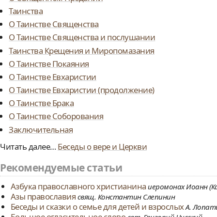
Таинства
О Таинстве Священства
О Таинстве Священства и послушании
Таинства Крещения и Миропомазания
О Таинстве Покаяния
О Таинстве Евхаристии
О Таинстве Евхаристии (продолжение)
О Таинстве Брака
О Таинстве Соборования
Заключительная
Читать далее…
Беседы о вере и Церкви
Рекомендуемые статьи
Азбука православного христианина
иеромонах Иоанн (К
Азы православия
свящ. Константин Слепинин
Беседы и сказки о семье для детей и взрослых
А. Лопат
Большое огласительное слово