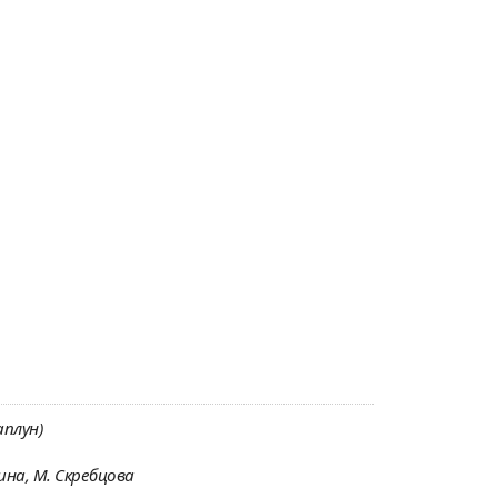
аплун)
ина, М. Скребцова