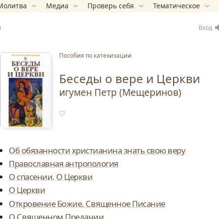
Молитва
Медиа
Проверь себя
Тематическое
Вход
и
Пособия по катехизации
Беседы о вере и Церкви
игумен Петр (Мещеринов)
Об обязанности христианина знать свою веру
Православная антропология
О спасении. О Церкви
О Церкви
Откровение Божие. Священное Писание
О Священном Предании