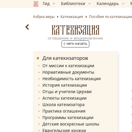
Гид
Библиотеки
Календарь
Азбука веры
Катехизация
Пособия по катехизаци
КАТЕХИЗАЦИЯ
оглашение и воцерковление
с чего начать
Для катехизаторов
От миссии к катехизации
Нормативные документы
Необходимость катехизации
История катехизации
Отцы и учители Церкви
Аспекты катехизации
Школа катехизатора
Практика оглашения
Программы катехизации
Детские воскресные школы
Евангельские кружки