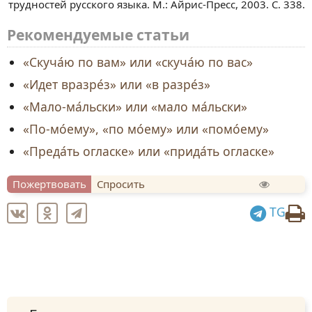
трудностей русского языка. М.: Айрис-Пресс, 2003. С. 338.
Рекомендуемые статьи
«Cкуча́ю по вам» или «скуча́ю по вас»
«Идет вразре́з» или «в разре́з»
«Мало-ма́льски» или «мало ма́льски»
«По-мо́ему», «по мо́ему» или «помо́ему»
«Преда́ть огласке» или «прида́ть огласке»
Пожертвовать
Спросить
TG