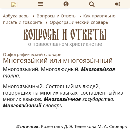
Азбука веры
Вопросы и Ответы
Как правильно
писать и говорить
Орфографический словарь
ВОПРОСЫ И ОТВЕТЫ
о православном христианстве
Орфографический словарь
Многоязы́кий или многоязы́чный
Многоязы́кий. Многолюдный.
Многоязы́кая
толпа
.
Многоязы́чный. Состоящий из людей,
говорящих на многих языках; составленный из
многих языков.
Многоязы́чное
государство.
Многоязы́чный
словарь
.
Розенталь Д. Э. Теленкова М. А. Словарь