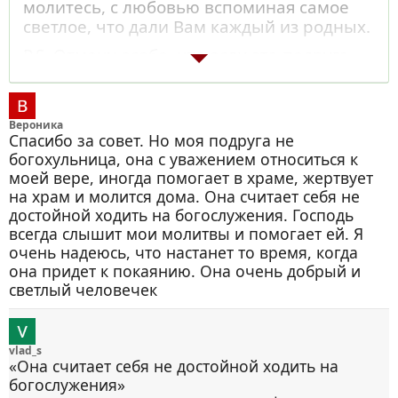
молитесь, с любовью вспоминая самое
светлое, что дали Вам каждый из родных.
P.S. Отмечу особо, что если эта подруга
когда-либо помогла Вам придти в
Церковь, или научила молитве, либо
покаянию, смирению, то конечно следует
Вероника
за неё молиться. Для этого обратитесь в
Спасибо за совет. Но моя подруга не
молитве к Христу, к Богородице и Ангелу-
богохульница, она с уважением относиться к
хранителю, рассказав им о той личной
моей вере, иногда помогает в храме, жертвует
положительной роли подруги в Вашей
на храм и молится дома. Она считает себя не
жизни. Вы получите одобрение, о чём
достойной ходить на богослужения. Господь
поймёте, и тогда сможете келейно о ней
всегда слышит мои молитвы и помогает ей. Я
молиться, поминая в помяннике, пока
очень надеюсь, что настанет то время, когда
она не покается пред Господом. А как
она придет к покаянию. Она очень добрый и
покается, тогда и записки можно об её
светлый человечек
спасении подавать.
vlad_s
«Она считает себя не достойной ходить на
богослужения»