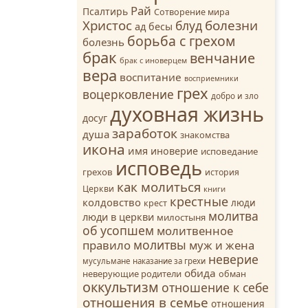
Рай
Псалтирь
Сотворение мира
Христос
болезни
блуд
ад
бесы
борьба с грехом
болезнь
брак
венчание
брак с иноверцем
вера
воспитание
восприемники
грех
воцерковление
добро и зло
духовная жизнь
досуг
заработок
душа
знакомства
икона
имя
иноверие
исповедание
исповедь
грехов
история
как молиться
Церкви
книги
крестные
колдовство
люди
крест
молитва
люди в церкви
милостыня
об усопшем
молитвенное
молитвы
правило
муж и жена
неверие
мусульмане
наказание за грехи
обида
неверующие родители
обман
оккультизм
отношение к себе
отношения в семье
отношения