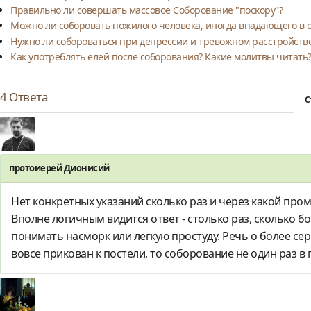
Правильно ли совершать массовое Соборование "поскору"?
Можно ли соборовать пожилого человека, иногда впадающего в 
Нужно ли собороваться при депрессии и тревожном расстройств
Как употреблять елей после соборования? Какие молитвы читать
4
Ответа
С
протоиерей Дионисий
Нет конкретных указаний сколько раз и через какой про
Вполне логичным видится ответ - столько раз, сколько б
понимать насморк или легкую простуду. Речь о более сер
вовсе прикован к постели, то соборование не один раз в 