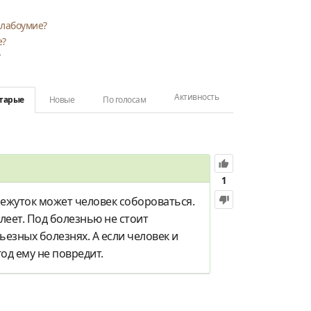
слабоумие?
е?
?
Активность
тарые
Новые
По голосам
1
межуток может человек собороваться.
олеет. Под болезнью не стоит
ьезных болезнях. А если человек и
год ему не повредит.