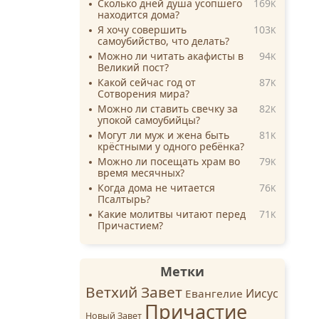
Сколько дней душа усопшего
169
K
находится дома?
Я хочу совершить
103
K
самоубийство, что делать?
Можно ли читать акафисты в
94
K
Великий пост?
Какой сейчас год от
87
K
Сотворения мира?
Можно ли ставить свечку за
82
K
упокой самоубийцы?
Могут ли муж и жена быть
81
K
крёстными у одного ребёнка?
Можно ли посещать храм во
79
K
время месячных?
Когда дома не читается
76
K
Псалтырь?
Какие молитвы читают перед
71
K
Причастием?
Метки
Ветхий Завет
Иисус
Евангелие
Причастие
Новый Завет