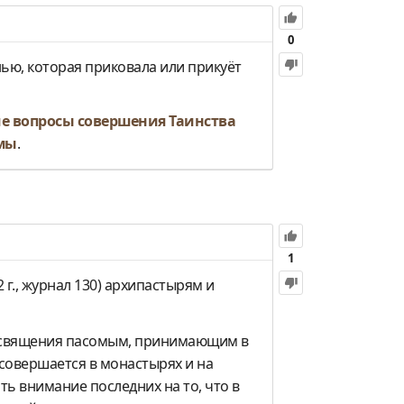
0
нью, которая приковала или прикуёт
е вопросы совершения Таинства
емы
.
1
 г., журнал 130) архипастырям и
еосвящения пасомым, принимающим в
 совершается в монастырях и на
ь внимание последних на то, что в