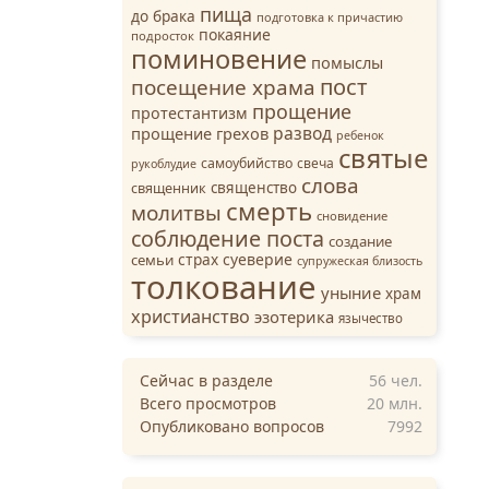
пища
до брака
подготовка к причастию
покаяние
подросток
поминовение
помыслы
пост
посещение храма
прощение
протестантизм
развод
прощение грехов
ребенок
святые
самоубийство
свеча
рукоблудие
слова
священство
священник
смерть
молитвы
сновидение
соблюдение поста
создание
страх
суеверие
семьи
супружеская близость
толкование
уныние
храм
христианство
эзотерика
язычество
Сейчас в разделе
56
чел.
Всего просмотров
20 млн.
Опубликовано вопросов
7992