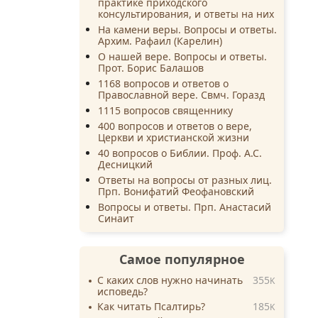
практике приходского
консультирования, и ответы на них
На камени веры. Вопросы и ответы.
Архим. Рафаил (Карелин)
О нашей вере. Вопросы и ответы.
Прот. Борис Балашов
1168 вопросов и ответов о
Православной вере. Свмч. Горазд
1115 вопросов священнику
400 вопросов и ответов о вере,
Церкви и христианской жизни
40 вопросов о Библии. Проф. А.С.
Десницкий
Ответы на вопросы от разных лиц.
Прп. Вонифатий Феофановский
Вопросы и ответы. Прп. Анастасий
Синаит
Самое популярное
С каких слов нужно начинать
355
K
исповедь?
Как читать Псалтирь?
185
K