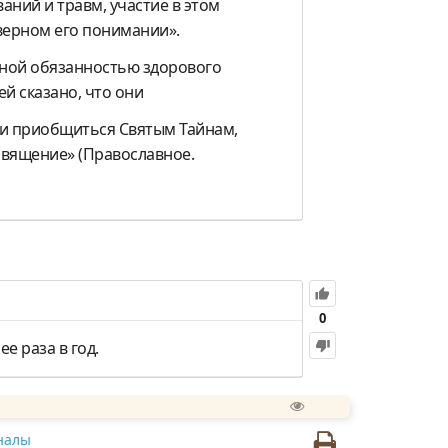
аний и травм, участие в этом
еверном его понимании».
нной обязанностью здорового
й сказано, что они
 и приобщиться Святым Тайнам,
священие» (Православное.
0
е раза в год.
налы