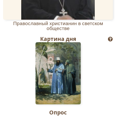
казначея первого секретаря и председателя.
Общество оказывало материальную помощь
австрийским русинам, македонским славянам,
русским воинам в Маньчжурии и российским
Православный христианин в светском
военнопленным в японских лагерях.
обществе
Отец Александр взял также на себя
подвижнический труд по созданию в Нью-
Картина дня
Йорке вместо малого приходского храма
замечательного в архитектурном отношении
грандиозного собора святителя Николая,
ставшего украшением города. Собирая
средства на сооружение собора, он объезжал
православные общины Америки, с этой же
целью побывал в 1901 году на родине, в
России. В летописи храма святителя Николая,
ставшего в 1903 году кафедральным собором,
запечатлено: "Основан и создан сей
кафедральный собор в городе Нью-Йорке, в
Северной Америке, иждивением, заботами и
Опрос
трудами всечестнейшего кафедрального