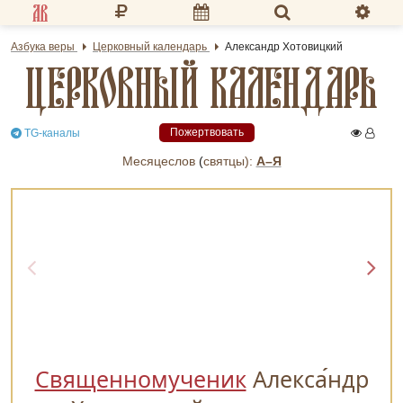
Разделы портала
Азбука веры
Церковный календарь
Александр Хотовицкий
ЦЕРКОВНЫЙ КАЛЕНДАРЬ
«Азбука веры»
Гид
Пожертвовать
TG-каналы
Библиотеки
Месяцеслов
(
cвятцы):
А–Я
Календарь
Молитва
Медиа
Проверь себя
Тематическое
Священномученик
Алекса
ндр
Семья и здоровье