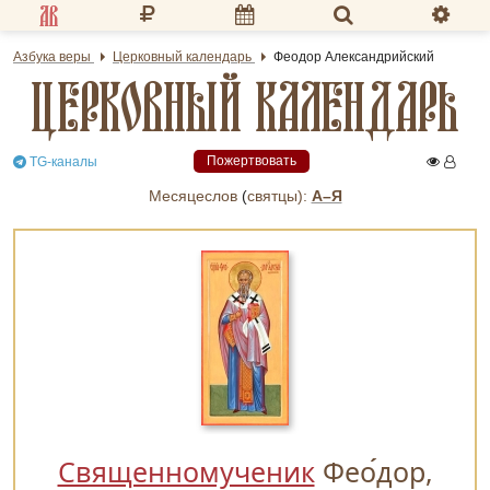
Разделы портала
Азбука веры
Церковный календарь
Феодор Александрийский
ЦЕРКОВНЫЙ КАЛЕНДАРЬ
«Азбука веры»
Гид
Пожертвовать
TG-каналы
Библиотеки
Месяцеслов
(
cвятцы):
А–Я
Календарь
Молитва
Медиа
Проверь себя
Тематическое
Семья и здоровье
Священномученик
Фео
дор,