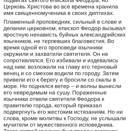
подвигах святого епископа Феодора, но
Церковь Христова во все времена хранила
имя священномученика в своих диптихах.
Пламенный проповедник, сильный в слове и
делании церковном, епископ Феодор вызывал
яростную ненависть буйных александрийских
язычников, не терпевших благовестия. Во
время одной его проповеди язычники
окружили и захватили святителя. Он не
сопротивлялся. Его избивали и издевались
над ним: возложили на главу его терновый
венец и со смехом водили по городу. Затем
привели его к берегу и бросили со скалы в
море. Но поднялся ветер – и волны вынесли
его невредимым на сушу. Пораженные
язычники отвели святителя Феодора к
правителю города, который приказал
подвергнуть его жестоким истязаниям. Но ни
слова, кроме молитвы к Господу, не услышали
мучители от мужественного исповедника.