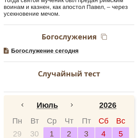
Тогда святой мученик был предан римским
воинам и казнен, как апостол Павел, – через
усекновение мечом.
Богослужения
Богослужение сегодня
Случайный тест
Июль
2026
Январь
2024
Пн
Вт
Ср
Чт
Пт
Сб
Вс
29
30
1
2
3
4
5
Февраль
2025