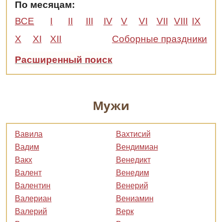
По месяцам:
ВСЕ
I
II
III
IV
V
VI
VII
VIII
IX
X
XI
XII
Соборные праздники
Расширенный поиск
Мужи
Вавила
Вахтисий
Вадим
Вендимиан
Вакх
Венедикт
Валент
Венедим
Валентин
Венерий
Валериан
Вениамин
Валерий
Верк