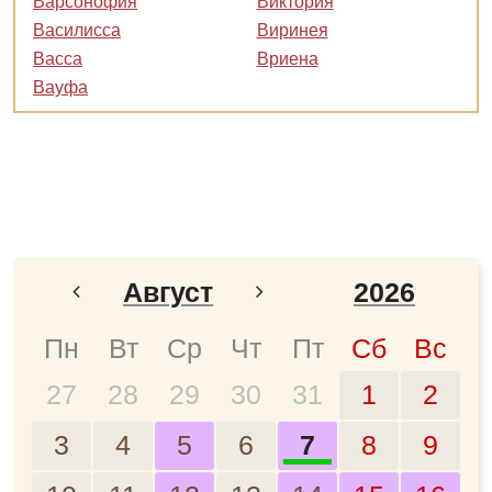
Варсонофия
Виктория
Василисса
Виринея
Васса
Вриена
Вауфа
Август
2026
Январь
2024
Пн
Вт
Ср
Чт
Пт
Сб
Вс
27
28
29
30
31
1
2
Февраль
2025
3
4
5
6
7
8
9
Март
2026