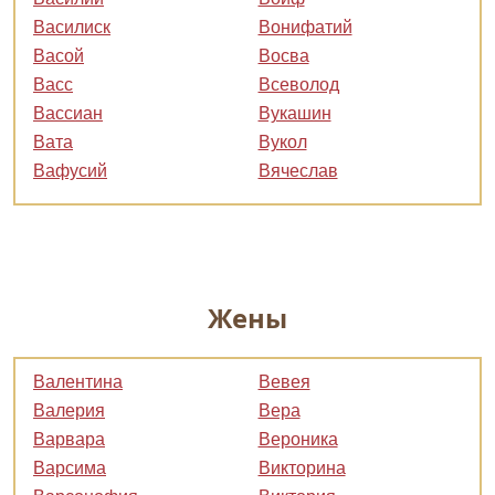
Василиск
Вонифатий
Васой
Восва
Васс
Всеволод
Вассиан
Вукашин
Вата
Вукол
Вафусий
Вячеслав
Жены
Валентина
Вевея
Валерия
Вера
Варвара
Вероника
Варсима
Викторина