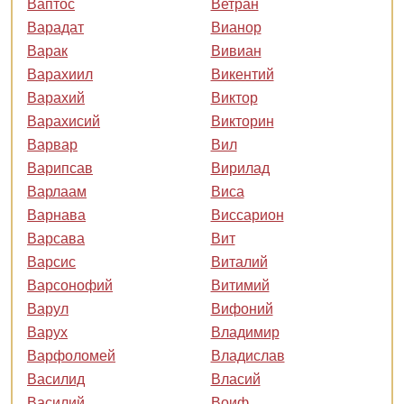
Ваптос
Ветран
Варадат
Вианор
Варак
Вивиан
Варахиил
Викентий
Варахий
Виктор
Варахисий
Викторин
Варвар
Вил
Варипсав
Вирилад
Варлаам
Виса
Варнава
Виссарион
Варсава
Вит
Варсис
Виталий
Варсонофий
Витимий
Варул
Вифоний
Варух
Владимир
Варфоломей
Владислав
Василид
Власий
Василий
Воиф