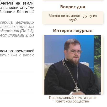
А́нгели на земли́,
Вопрос дня
,/ напое́ни струя́ми
Иоа́нне и Ло́нгине,//
Можно ли вымолить душу из
ада?
сердца верующих
лись на земле, как
Интернет-журнал
держания (Пс.1:3),
местилищами Духа
нием во вре́менней
а́ть,/ и́же с ве́рою
а́ва Просла́вльшему
дрый, со многим
пения источаешь
ый. Слава Давшему
 через тебя всем
Православный христианин в
йское,/ поще́нием, и
светском обществе
бе́сную благода́ть