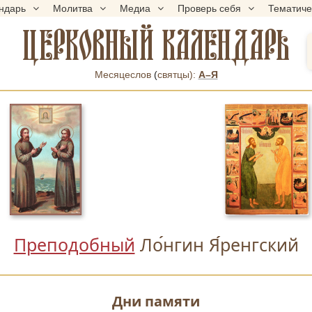
ндарь
Молитва
Медиа
Проверь себя
Тематич
ЦЕРКОВНЫЙ КАЛЕНДАРЬ
Месяцеслов
(
cвятцы):
А–Я
Преподобный
Ло
нгин Я
ренгский
Дни памяти