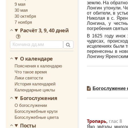
землю. На обратном
9 мая
Лонгин утонули. Ч
30 мая
от обители, в уст
30 октября
Николая в с. Ярен
7 ноября
Лонгина, у чест
погребения святых
Расчёт 3, 9, 40 дней
В 1625 году инок
чудесах, происхо
исцелениях были т
перенесены в ново
Лонгину Яренгским
О календаре
Пояснения к календарю
Что такое время
Лики святости
История календарей
Богослужение 
Календарные циклы
Богослужения
О богослужении
Богослужебные круги
Богослужебные цвета
Тропарь
,
глас 8
Посты
Я́ко зве́зды много