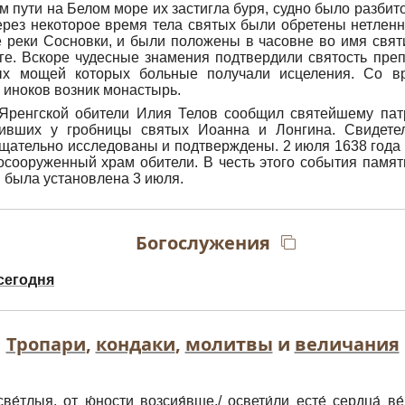
 пути на Белом море их застигла буря, судно было разбито
ерез некоторое время тела святых были обретены нетлен
ье реки Сосновки, и были положены в часовне во имя свят
ге. Вскоре чудесные знамения подтвердили святость пр
ных мощей которых больные получали исцеления. Со в
 иноков возник монастырь.
 Яренгской обители Илия Телов сообщил святейшему пат
дивших у гробницы святых Иоанна и Лонгина. Свидете
щательно исследованы и подтверждены. 2 июля 1638 год
сооруженный храм обители. В честь этого события памя
 была установлена 3 июля.
Богослужения
сегодня
Тропари
,
кондаки
,
молитвы
и
величания
све́тлыя, от ю́ности возсия́вше,/ освети́ли есте́ сердца́ в