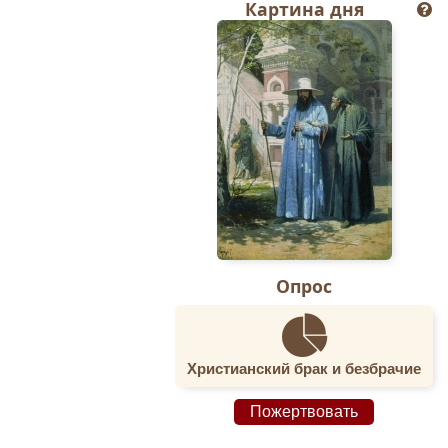
́рою прибега́ющих к
Картина дня
си ве́рою и любо́вию
ское древо Жизни,
м своим Небесную
 души всех с верой
онгин, потому все
та́вниче мона́хов и
Опрос
Христианский брак и безбрачие
Пожертвовать