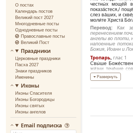
честны́х моще́й в
О постах
показа́стеся,/ поще
Календарь постов
слез ва́ших, и скве́
Великий пост 2027
моли́те Христа́ Бо́
Многодневные посты
Перевод:
Как з
Однодневные посты
перенесением почи
Православные посты
ангелы во плоти, 
Великий Пост
напоенные поток
Божия, Иоанн и Ло
Праздники
Тропарь
,
глас 1
Церковные праздники
Свы́ше Боже́ственн
Пасха 2027
жи́зни тече́ние сов
Знаки праздников
приходя́щим к тебе
Именины
Развернуть
тя в чудесе́х,// сл
Иконы
Перевод:
Просв
терпением ты с
Иконы Спасителя
благодать чудес 
Иконы Богородицы
тебе силу, слав
Иконы святых
исцеления.
Иконы ангелов
Кондак
,
глас 8
Яви́стеся свети́льн
Email подписка
бде́нием, и ве́ро