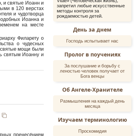
Vitae» (Человеческая жизнь),
, и святые Иоанн и
запретил любые искусственные
ными в 120 верстах
методы контроля за
ителя и чудотворца
рождаемостью детей.
еподобных Иоанна и
ременем на месте
День за днем
риарху Филарету о
Господь испытывает нас
льства о чудесных
а святые мощи были
Пролог в поучениях
ть святым Иоанну и
За послушание и борьбу с
леностью человек получает от
Бога венцы
Об Ангеле-Хранителе
Размышления на каждый день
месяца
Изучаем терминологию
Проскомидия
е́рных пренесе́нием