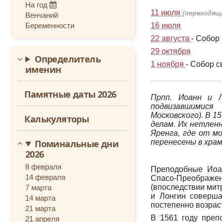
На год
Октябрь
11 июля
(переходящ
Венчаний
Беременности
16 июля
Ноябрь
22 августа
- Собор
Декабрь
29 октября
Определитель
1 ноября
- Собор 
именин
Памятные даты 2026
Прпп. Иоанн и Л
подвизавшимися
Московского). В 1
Калькуляторы
делам. Их нетленн
Яренга, где от м
Поминальные дни
перенесены в храм
2026
8 февраля
Преподобные Иоан
14 февраля
Спасо-Преображен
(впоследствии мит
7 марта
и Лонгин соверша
14 марта
постепенно возрас
21 марта
В 1561 году преп
21 апреля