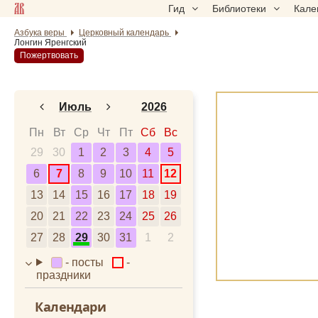
Гид
Библиотеки
Кале
Азбука веры
Церковный календарь
Лонгин Яренгский
Пожертвовать
Июль
2026
Январь
2024
Пн
Вт
Ср
Чт
Пт
Сб
Вс
29
30
Февраль
1
2
3
2025
4
5
6
7
8
9
10
11
12
Март
2026
13
14
15
16
17
18
19
Апрель
2027
20
21
22
23
24
25
26
Май
2028
27
28
29
30
31
1
2
Июнь
- посты
-
Июль
праздники
Август
Календари
Сентябрь