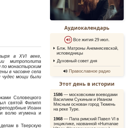
Аудиокалендарь
Все жития 29 июл.
Блж. Матроны Анемнясевской,
0:00
исповедницы
тыря в XVI веке,
0:00
Духовный совет дня
вии митрополита
ки по монастырским
Православное радио
ены в часовне села
я чудес мощи были
Этот день в истории
1586
— московскими воеводами
оками Соловецкого
Василием Сукиным и Иваном
был святой Филипп
Мясным основан город Тюмень
 преподобные Иоанн
на реке Туре.
ли волю игумена и
1968
— Папа римский Павел VI в
энциклике, названной «Humanae
 делам в Тверскую