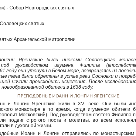
- Собор Новгородских святых
ая)
 Соловецких святых
святых Архангельской митрополии
онгин Яренгские были иноками Соловецкого монас
 под руководством игумена Филиппа (впоследст
561 году они утонули в Белом море, возвращаясь из поезд
ые тела были обретены в устье реки Сосновки и погреб
ощей начали происходить исцеления. После исследовани
 новообразованной обители в 1638 году.
ПРЕПОДОБНЫЕ ИОАНН И ЛОНГИН ЯРЕНГСКИЕ
н и Лонгин Яренгские жили в XVI веке. Они были ин
ского монастыря в то время, когда игуменом обители 
рополит Московский). Под руководством святого Филиппа
ли подвиг строгого поста и молитвы, во всем исполня
тали в духовной жизни.
одобные Иоанн и Лонгин отправились по монастырским