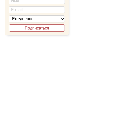
прие́мше,/ вра́чев
ра́це моще́й ва́ших
вопие́м:// ра́дуйте
Перевод:
Явивши
взращиваемые по
благодать приняв 
Подписаться
приходящих к рак
с верой и любовью
Величание
Ублажа́ем тя, преп
собесе́дниче а́нгел