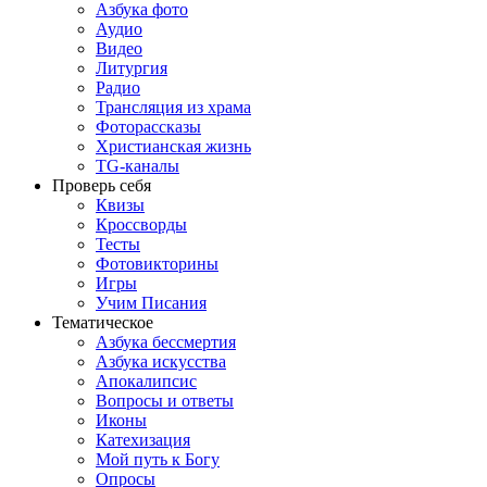
Азбука фото
Аудио
Видео
Литургия
Радио
Трансляция из храма
Фоторассказы
Христианская жизнь
TG-каналы
Проверь себя
Квизы
Кроссворды
Тесты
Фотовикторины
Игры
Учим Писания
Тематическое
Азбука бессмертия
Азбука искусства
Апокалипсис
Вопросы и ответы
Иконы
Катехизация
Мой путь к Богу
Опросы