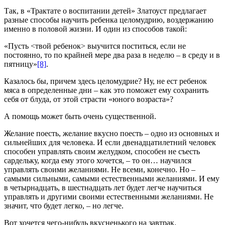
Так, в «Трактате о воспитании детей» Златоуст предлагает
разные способы научить ребенка целомудрию, воздержанию
именно в половой жизни. И один из способов такой:
«Пусть <твой ребенок> выучится поститься, если не
постоянно, то по крайней мере два раза в неделю – в среду и в
пятницу»
[8]
.
Казалось бы, причем здесь целомудрие? Ну, не ест ребенок
мяса в определенные дни – как это поможет ему сохранить
себя от блуда, от этой страсти «юного возраста»?
А помощь может быть очень существенной.
Желание поесть, желание вкусно поесть – одно из основных и
сильнейших для человека. И если двенадцатилетний человек
способен управлять своим желудком, способен не съесть
сардельку, когда ему этого хочется, – то он… научился
управлять своими желаниями. Не всеми, конечно. Но –
самыми сильными, самыми естественными желаниями. И ему
в четырнадцать, в шестнадцать лет будет легче научиться
управлять и другими своими естественными желаниями. Не
значит, что будет легко, – но легче.
Вот хочется чего-нибудь вкусненького на завтрак.