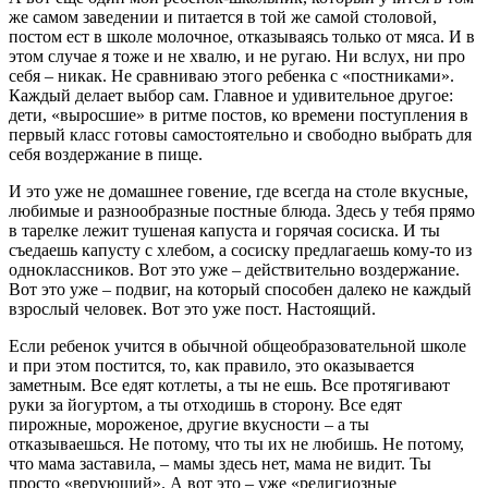
же самом заведении и питается в той же самой столовой,
постом ест в школе молочное, отказываясь только от мяса. И в
этом случае я тоже и не хвалю, и не ругаю. Ни вслух, ни про
себя – никак. Не сравниваю этого ребенка с «постниками».
Каждый делает выбор сам. Главное и удивительное другое:
дети, «выросшие» в ритме постов, ко времени поступления в
первый класс готовы самостоятельно и свободно выбрать для
себя воздержание в пище.
И это уже не домашнее говение, где всегда на столе вкусные,
любимые и разнообразные постные блюда. Здесь у тебя прямо
в тарелке лежит тушеная капуста и горячая сосиска. И ты
съедаешь капусту с хлебом, а сосиску предлагаешь кому-то из
одноклассников. Вот это уже – действительно воздержание.
Вот это уже – подвиг, на который способен далеко не каждый
взрослый человек. Вот это уже пост. Настоящий.
Если ребенок учится в обычной общеобразовательной школе
и при этом постится, то, как правило, это оказывается
заметным. Все едят котлеты, а ты не ешь. Все протягивают
руки за йогуртом, а ты отходишь в сторону. Все едят
пирожные, мороженое, другие вкусности – а ты
отказываешься. Не потому, что ты их не любишь. Не потому,
что мама заставила, – мамы здесь нет, мама не видит. Ты
просто «верующий». А вот это – уже «религиозные