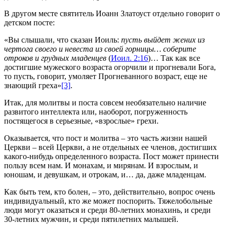
В другом месте святитель Иоанн Златоуст отдельно говорит о
детском посте:
«Вы слышали, что сказан Иоиль:
пусть выйдет жених из
чертога своего и невеста из своей горницы… соберите
отроков и грудных младенцев
(
Иоил. 2:16
)… Так как все
достигшие мужеского возраста огорчили и прогневали Бога,
то пусть, говорит, умоляет Прогневанного возраст, еще не
знающий греха»
[3]
.
Итак, для молитвы и поста совсем необязательно наличие
развитого интеллекта или, наоборот, погруженность
постящегося в серьезные, «взрослые» грехи.
Оказывается, что пост и молитва – это часть жизни нашей
Церкви – всей Церкви, а не отдельных ее членов, достигших
какого-нибудь определенного возраста. Пост может принести
пользу всем нам. И монахам, и мирянам. И взрослым, и
юношам, и девушкам, и отрокам, и… да, даже младенцам.
Как быть тем, кто болен, – это, действительно, вопрос очень
индивидуальный, кто же может поспорить. Тяжелобольные
люди могут оказаться и среди 80-летних монахинь, и среди
30-летних мужчин, и среди пятилетних малышей.