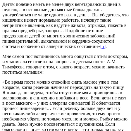
Детям полезно иметь не менее двух вегетарианских дней в
неделю, а в остальные дни мясные блюда должны
употребляться не чаще одного раза в день… Вы убедитесь, что
кишечник начнет нормально работать, исчезнут такие
неприятные явления, как вздутие живота, отрыжка, тяжесть в
правом предреберье, запоры… Подобное питание
предохранит детей от многих хронических заболеваний
пищеварительной, дыхательной и сердечно-сосудистой
систем и особенно от аллергических состояний»
[5]
.
Мне самой посчастливилось много общаться с этим доктором,
и я записала ее ответы на вопросы о детском посте. А.М.
Тимофеева говорит о том, с какого возраста можно начинать
поститься малышам:
«Во время поста можно спокойно снять мясное уже в том
возрасте, когда ребенок начинает переходить на такую пищу.
Я никогда не видела, чтобы отсутствие мяса приводило… к
малокровию, к снижению прибавки в весе. Если дети не едят
в пост мясного – у них аллергия снимается! И облегчается
процесс пищеварения… Если ребенку больше двух лет и у
него какие-либо аллергические проявления, то ему просто
необходимо убрать не только мясо, но и молоко. Рыбку можно
давать. Здесь нужно посоветоваться с духовником. Если
благословит – я легко снимаю и рыбу – это только на пользу