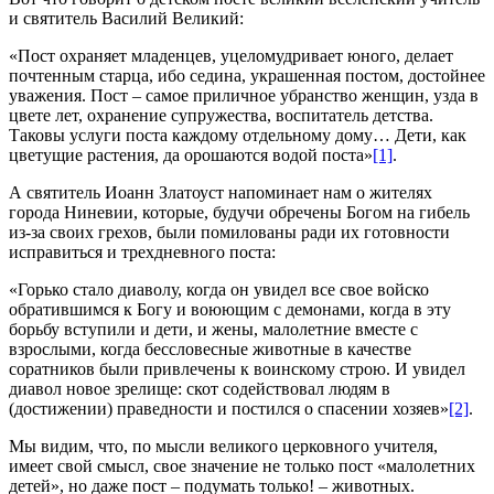
и святитель Василий Великий:
«Пост охраняет младенцев, уцеломудривает юного, делает
почтенным старца, ибо седина, украшенная постом, достойнее
уважения. Пост – самое приличное убранство женщин, узда в
цвете лет, охранение супружества, воспитатель детства.
Таковы услуги поста каждому отдельному дому… Дети, как
цветущие растения, да орошаются водой поста»
[1]
.
А святитель Иоанн Златоуст напоминает нам о жителях
города Ниневии, которые, будучи обречены Богом на гибель
из-за своих грехов, были помилованы ради их готовности
исправиться и трехдневного поста:
«Горько стало диаволу, когда он увидел все свое войско
обратившимся к Богу и воюющим с демонами, когда в эту
борьбу вступили и дети, и жены, малолетние вместе с
взрослыми, когда бессловесные животные в качестве
соратников были привлечены к воинскому строю. И увидел
диавол новое зрелище: скот содействовал людям в
(достижении) праведности и постился о спасении хозяев»
[2]
.
Мы видим, что, по мысли великого церковного учителя,
имеет свой смысл, свое значение не только пост «малолетних
детей», но даже пост – подумать только! – животных.