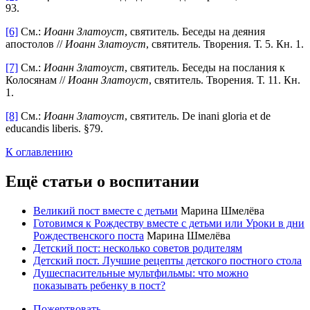
93.
[6]
См.:
Иоанн Златоуст
, святитель. Беседы на деяния
апостолов //
Иоанн Златоуст
, святитель. Творения. Т. 5. Кн. 1.
[7]
См.:
Иоанн Златоуст
, святитель. Беседы на послания к
Колосянам //
Иоанн Златоуст
, святитель. Творения. Т. 11. Кн.
1.
[8]
См.:
Иоанн
Златоуст
, святитель. De inani gloria et de
educandis liberis. §79.
К оглавлению
Ещё статьи о воспитании
Великий пост вместе с детьми
Марина Шмелёва
Готовимся к Рождеству вместе с детьми или Уроки в дни
Рождественского поста
Марина Шмелёва
Детский пост: несколько советов родителям
Детский пост. Лучшие рецепты детского постного стола
Душеспасительные мультфильмы: что можно
показывать ребенку в пост?
Пожертвовать