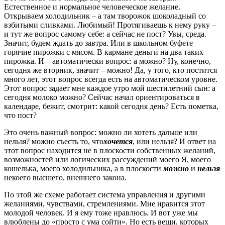
Естественное и нормальное человеческое желание.
Открываем холодильник – а там творожок шоколадный со
взбитыми сливками. Любимый! Протягиваешь к нему руку –
и тут же вопрос самому себе: а сейчас не пост? Увы, среда.
Значит, будем ждать до завтра. Или в школьном буфете
горячие пирожки с мясом. В кармане деньги на два таких
пирожка. И – автоматически вопрос: а можно? Ну, конечно,
сегодня же вторник, значит – можно! Да, у того, кто постится
много лет, этот вопрос всегда есть на автоматическом уровне.
Этот вопрос задает мне каждое утро мой шестилетний сын: а
сегодня молоко можно? Сейчас начал ориентироваться в
календаре, бежит, смотрит: какой сегодня день? Есть пометка,
что пост?
Это очень важный вопрос: можно ли хотеть дальше или
нельзя? можно съесть то, что
хочется
, или нельзя? И ответ на
этот вопрос находится не в плоскости собственных желаний,
возможностей или логических рассуждений моего Я, моего
кошелька, моего холодильника, а в плоскости
можно
и
нельзя
некоего высшего, внешнего закона.
По этой же схеме работает система управления и другими
желаниями, чувствами, стремлениями. Мне нравится этот
молодой человек. И я ему тоже нравлюсь. И вот уже мы
влюблены до «просто с ума сойти». Но есть вещи, которых