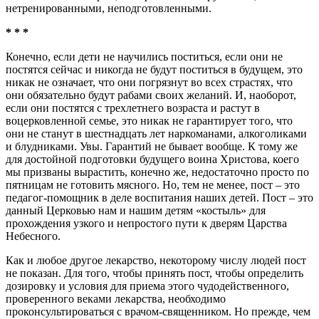
нетренированными, неподготовленными.
* * *
Конечно, если дети не научились поститься, если они не
постятся сейчас и никогда не будут поститься в будущем, это
никак не означает, что они погрязнут во всех страстях, что
они обязательно будут рабами своих желаний. И, наоборот,
если они постятся с трехлетнего возраста и растут в
воцерковленной семье, это никак не гарантирует того, что
они не станут в шестнадцать лет наркоманами, алкоголиками
и блудниками. Увы. Гарантий не бывает вообще. К тому же
для достойной подготовки будущего воина Христова, коего
мы призваны вырастить, конечно же, недостаточно просто по
пятницам не готовить мясного. Но, тем не менее, пост – это
педагог-помощник в деле воспитания наших детей. Пост – это
данный Церковью нам и нашим детям «костыль» для
прохождения узкого и непростого пути к дверям Царства
Небесного.
Как и любое другое лекарство, некоторому числу людей пост
не показан. Для того, чтобы принять пост, чтобы определить
дозировку и условия для приема этого чудодейственного,
проверенного веками лекарства, необходимо
проконсультироваться с врачом-священником. Но прежде, чем