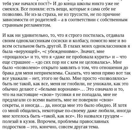
тебя уже начался пост?» И до конца школы никто уже не
смеялся. Все поняли: есть вещи, которые я сама себе не
позволяю. Не из-за страха, не из трусости, не по причине
зависимости от родителей – а в соответствии с собственным
странным регламентом.
И как ни удивительно, то, что я строго постилась, отдавала
своим одноклассникам сосиски и колбасу, помогло мне и во
всем остальном быть другой. В глазах моих одноклассников я
была «верующей», «с убеждениями». Значит, мне
«прощалось» и то, что я «даже не пробовала курить» и – что
еще страшнее – «до сих пор ни с кем не целовалась». Мне
было «позволено» открыто заявлять о том, что отношения до
брака для меня неприемлемы. Сказать, что меня прямо вот так
все уважали – нет, этого не было. Мне просто «позволялось»
быть не такой, как все, меня не гнобили, не унижали, как это
обычно делают с «белыми воронами»… Это означало и то,
что на настоящие «свои» тусовки я не попадала, мне не
предлагали со всеми выпить, мне не поверяли «свои»
секреты, и иногда… да, иногда мне это было обидно. И хотя
со мной общались, некоторые по-своему даже любили, иногда
мне хотелось быть «такой, как все». Но назвался груздем –
полезай в кузов. Впрочем, проблемы православных
подростков – это, конечно, совсем другая тема.