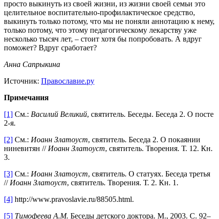
просто выкинуть из своей жизни, из жизни своей семьи это
целительное воспитательно-профилактическое средство,
выкинуть только потому, что мы не поняли аннотацию к нему,
только потому, что этому педагогическому лекарству уже
несколько тысяч лет, – стоит хотя бы попробовать. А вдруг
поможет? Вдруг сработает?
Анна Сапрыкина
Источник:
Православие.ру
Примечания
[1]
См.:
Василий Великий
, святитель. Беседы. Беседа 2. О посте
2-я.
[2]
См.:
Иоанн Златоуст
, святитель. Беседа 2. О покаянии
ниневитян //
Иоанн Златоуст
, святитель. Творения. Т. 12. Кн.
3.
[3]
См.:
Иоанн Златоуст
, святитель. О статуях. Беседа третья
//
Иоанн Златоуст
, святитель. Творения. Т. 2. Кн. 1.
[4]
http://www.pravoslavie.ru/88505.html.
[5]
Тимофеева А.М.
Беседы детского доктора. М., 2003. С. 92–