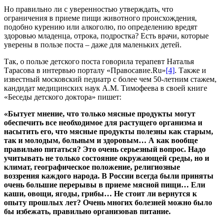
Но правильно ли с уверенностью утверждать, что
ограничения в приеме пищи животного происхождения,
подобно курению или алкоголю, по определению вредят
здоровью младенца, отрока, подростка? Есть врачи, которые
уверены в пользе поста – даже для маленьких детей.
Так, о пользе детского поста говорила терапевт Наталья
Тарасова в интервью порталу «Правосавие.Ru»
[4]
. Также и
известный московский педиатр с более чем 50-летним стажем,
кандидат медицинских наук А.М. Тимофеева в своей книге
«Беседы детского доктора» пишет:
«Бытует мнение, что только мясные продукты могут
обеспечить все необходимое для растущего организма и
насытить его, что мясные продукты полезны как старым,
так и молодым, больным и здоровым… А как вообще
правильно питаться? Это очень серьезный вопрос. Надо
учитывать не только состояние окружающей среды, но и
климат, географическое положение, религиозные
воззрения каждого народа. В России всегда были приняты
очень большие перерывы в приеме мясной пищи… Ели
каши, овощи, ягоды, грибы… Не стоит ли вернутся к
опыту прошлых лет? Очень многих болезней можно было
бы избежать, правильно организовав питание.