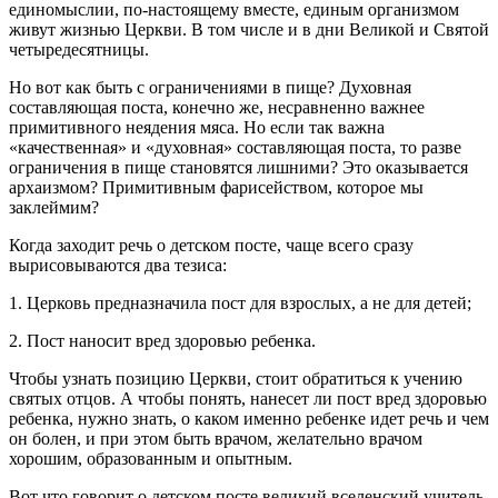
единомыслии, по-настоящему вместе, единым организмом
живут жизнью Церкви. В том числе и в дни Великой и Святой
четыредесятницы.
Но вот как быть с ограничениями в пище? Духовная
составляющая поста, конечно же, несравненно важнее
примитивного неядения мяса. Но если так важна
«качественная» и «духовная» составляющая поста, то разве
ограничения в пище становятся лишними? Это оказывается
архаизмом? Примитивным фарисейством, которое мы
заклеймим?
Когда заходит речь о детском посте, чаще всего сразу
вырисовываются два тезиса:
1. Церковь предназначила пост для взрослых, а не для детей;
2. Пост наносит вред здоровью ребенка.
Чтобы узнать позицию Церкви, стоит обратиться к учению
святых отцов. А чтобы понять, нанесет ли пост вред здоровью
ребенка, нужно знать, о каком именно ребенке идет речь и чем
он болен, и при этом быть врачом, желательно врачом
хорошим, образованным и опытным.
Вот что говорит о детском посте великий вселенский учитель