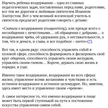
Научить ребенка воздержанию – одна из главных
педагогических задач, поставленных перед нами, родителями,
все тем же дорогим и любимым святителем Иоанном
Златоустом. Вот о чем великий вселенский учитель и
святитель предлагает родителям говорить с детьми:
«Сначала о воздержании (σωφροσύνης), или прежде всего о
несообщении с нечестивыми… об обращении с добрыми… о
воздержании чрева, об удержании рук, о нестяжательности, о
том, что и деньги, и слава, и все подобное – ничто»
[7]
.
Вот так, в одном ряду: способность управлять собой в
половой сфере, способность формировать и фильтровать свой
круг общения, способность управлять своим желудком,
управлять своим гневом… Короче, держать свою жизнь в
порядке, в узде.
Именно такое воздержание, воздержание во всех сферах
жизни, управление всеми желаниями и чувствами и есть
истинное воздержание и истинное целомудрие. Но, заметим,
здесь имеет место и управление своим «чревом».
А самое интересное то, что именно воздержание в пище
может быть первой ступенькой на пути к постижению
искусства управления самим собой.