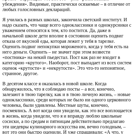
убеждения». Видимые, практически осязаемые – в отличие от
любых голословных деклараций.
Я училась в разных школах, закончила светский институт. И
надо сказать, что чаще всего одноклассники и однокурсники с
уважением относятся к тем, кто постится. Да, даже в
начальной школе дети вполне в состоянии оценить подвиг
отказа от вкусной еды, которая лежит у тебя в тарелке.
Оценить подвиг непокупки мороженого, когда у тебя есть на
него деньги. Оценить – не значит при этом возвести
«постника» на некий пьедестал. Пост как раз не входит в
категорию «крутого». Наоборот, пост выпадает из всех систем
оценок «крутости» и «некрутости». Это что-то непонятное,
странное, другое.
В десятом классе я оказалась в новой школе. Когда
обнаружилось, что я соблюдаю посты – а все, конечно,
залезают в твою тарелку, как и в твою личную жизнь, – новые
одноклассники, среди которых не было ни одного церковного
человека, были удивлены. Местные шуты, конечно,
посмеялись. А вот когда они увидели, как это все воплощается
в жизнь, когда увидели, что я и вправду люблю школьные
сосиски, а по средам и пятницам действительно предлагаю
эти шедевры кулинарного искусства им, вечно голодным, –
вот это они быстро оценили. И уже спрашивали: «А что, у