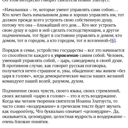
«Начальники – те, которые умеют управлять сами собою…
Кто хочет быть начальником дома и хорошо управлять им, тот
должен прежде всего устроить свою собственную душу,
потому что она – ближайший его дом… Кто мог устроить
свою душу и одно в ней сделать господствующим, а другое
подчиненным, тот будет в состоянии управлять и домом; кто
домом, тот и городом, а кто городом, тот и вселенной»
[6]
.
Порядок в семье, устройство государства – все это начинается
со способности каждого к
управлению
самим собой. Человек,
умеющий управлять собой, – царь, самодержец в своей душе.
В противном случае, как говорит русская поговорка,
получается нечто страшное и, увы, обыденное: мы живем «без
царя в голове», когда демократические массы наших желаний
командуют нашей волей, разумом, духом.
Подчинение своих чувств, своего языка, своих стремлений,
своих желаний «царю в голове» – это и есть воздержание.
Когда мы читаем творения святителя Иоанна Златоуста, то
часто слово «воздержание» в греческом тексте будет звучать
как σωφροσύνης. Что буквально означает «целомудрие». Да,
оказывается, целомудрие, целостная мудрость и воздержание –
очень близкие понятия.