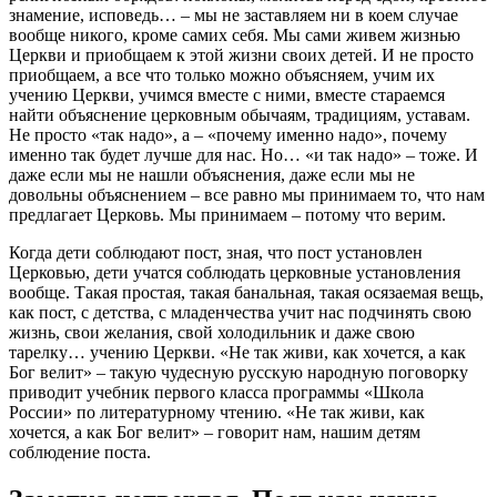
знамение, исповедь… – мы не заставляем ни в коем случае
вообще никого, кроме самих себя. Мы сами живем жизнью
Церкви и приобщаем к этой жизни своих детей. И не просто
приобщаем, а все что только можно объясняем, учим их
учению Церкви, учимся вместе с ними, вместе стараемся
найти объяснение церковным обычаям, традициям, уставам.
Не просто «так надо», а – «почему именно надо», почему
именно так будет лучше для нас. Но… «и так надо» – тоже. И
даже если мы не нашли объяснения, даже если мы не
довольны объяснением – все равно мы принимаем то, что нам
предлагает Церковь. Мы принимаем – потому что верим.
Когда дети соблюдают пост, зная, что пост установлен
Церковью, дети учатся соблюдать церковные установления
вообще. Такая простая, такая банальная, такая осязаемая вещь,
как пост, с детства, с младенчества учит нас подчинять свою
жизнь, свои желания, свой холодильник и даже свою
тарелку… учению Церкви. «Не так живи, как хочется, а как
Бог велит» – такую чудесную русскую народную поговорку
приводит учебник первого класса программы «Школа
России» по литературному чтению. «Не так живи, как
хочется, а как Бог велит» – говорит нам, нашим детям
соблюдение поста.