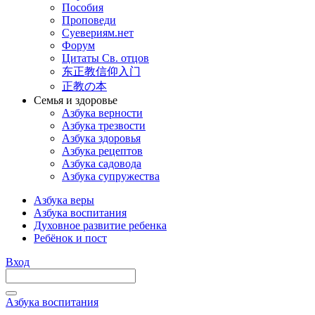
Пособия
Проповеди
Суевериям.нет
Форум
Цитаты Св. отцов
东正教信仰入门
正教の本
Семья и здоровье
Азбука верности
Азбука трезвости
Азбука здоровья
Азбука рецептов
Азбука садовода
Азбука супружества
Азбука веры
Азбука воспитания
Духовное развитие ребенка
Ребёнок и пост
Вход
Азбука воспитания