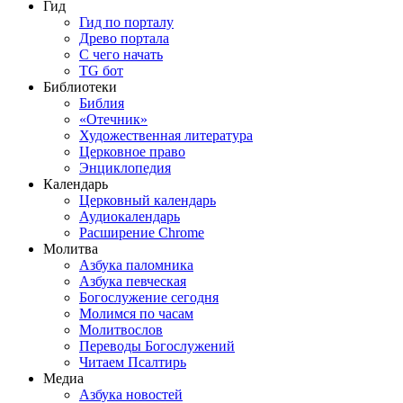
Гид
Гид по порталу
Древо портала
С чего начать
TG бот
Библиотеки
Библия
«Отечник»
Художественная литература
Церковное право
Энциклопедия
Календарь
Церковный календарь
Аудиокалендарь
Расширение Chrome
Молитва
Азбука паломника
Азбука певческая
Богослужение сегодня
Молимся по часам
Молитвослов
Переводы Богослужений
Читаем Псалтирь
Медиа
Азбука новостей