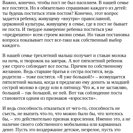
Важно, конечно, чтобы пост не был насилием. В нашей семье
все постятся. Но я обязательно спрашиваю каждого из детей:
ты будешь поститься этим постом? Конечно, этот вопрос
задается ребенку, живущему «внутри» православной,
церковной культуры, живущему в семье, где в пост не бывает
не поста. И твердое намерение ребенка поститься уже
«предрешено» всем строем жизни семьи. Но такая постановка
вопроса показывает пост все-таки как собственный выбор
каждого.
В нашей семье трехлетний малыш получает и стакан молока
на ночь, и творожок на завтрак. А вот пятилетний ребенок
уже строго соблюдает все посты. Причем по собственному
желанию. Ведь старшие братья и сестра постятся, ведь
родители – тоже постятся. «Я уже большой!» – возмущается
пятилетний малыш, когда я предлагаю ему допить за младшей
сестрой молоко в среду или в пятницу. Что ж, я не заставляю,
большой – так большой, не пей. Вот так соблюдение поста
становится одним из признаков «взрослости».
И ведь способность отказаться от чего-то, способность не
съесть, не выпить что-то, что можно было бы, что хотелось
бы, – это действительно признак взросления. Именно это, а не
наличие своего собственного мобильника или карманных
денег. Пусть это воздержание детское, незрелое, пусть это