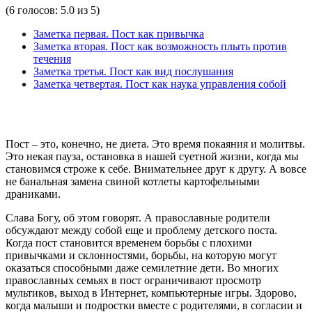
(
6
голосов
:
5.0
из
5
)
Заметка первая. Пост как привычка
Заметка вторая. Пост как возможность плыть против
течения
Заметка третья. Пост как вид послушания
Заметка четвертая. Пост как наука управления собой
Пост – это, конечно, не диета. Это время покаяния и молитвы.
Это некая пауза, остановка в нашей суетной жизни, когда мы
становимся строже к себе. Внимательнее друг к другу. А вовсе
не банальная замена свиной котлеты картофельными
драниками.
Слава Богу, об этом говорят. А православные родители
обсуждают между собой еще и проблему детского поста.
Когда пост становится временем борьбы с плохими
привычками и склонностями, борьбы, на которую могут
оказаться способными даже семилетние дети. Во многих
православных семьях в пост ограничивают просмотр
мультиков, выход в Интернет, компьютерные игры. Здорово,
когда малыши и подростки вместе с родителями, в согласии и