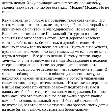
делать нельзя. Хочу принадлежать вот этому, обожаемому,
зеленоглазому, вот прямо без остатка… Можно? Можно. Но не
сейчас.
Как ни банально, плоско и прозаично такое сравнение… Но
мясо, молоко – это отнюдь не зло, это дар Божий, который мы
принимаем с молитвой и благодарностью. Но не сейчас,
Великим постом, а после Пасхальной Литургии и после
молитвы и благословения стола. Вот и дорогого человека
можно любить всего, без остатка, и душой, и телом. Но вот
именно телом – только после венчания. Пусть сильно хочется,
пусть он сильно хочет – но ведь нельзя. Даже если он не хочет
ждать и уходит… Все равно нельзя. И этому
нельзя
, когда
хочется
, и учит воздержание в пище.Воздержание в половой
сфере, воздержание в гневе, воздержание в словах – это
уровень гораздо более серьезный, чем воздержание в пище. И
многие соблюдающие пост в области укрощения желудка
находятся в некоем антивоздержании в области управления
своим языком, раздражительностью… Но все же воздержание
в пище как более примитивное может подготовить нас и
наших детей к более серьезным видам воздержания. Главное –
понимать, что это примитивное воздержание чрезвычайно
важный, но лишь начальный этап. И без этой начальной
подготовки, без этой первой ступени мы бросаем своих детей
на поле битвы с мiром, со страстями безоружными,