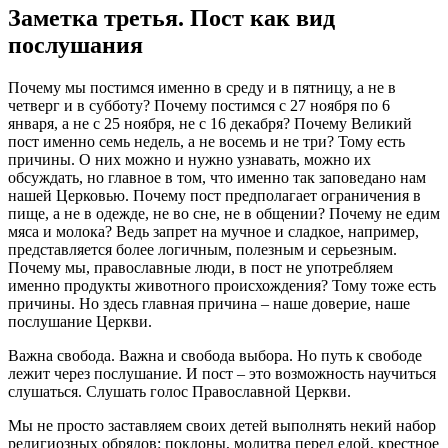
Заметка третья. Пост как вид
послушания
Почему мы постимся именно в среду и в пятницу, а не в
четверг и в субботу? Почему постимся с 27 ноября по 6
января, а не с 25 ноября, не с 16 декабря? Почему Великий
пост именно семь недель, а не восемь и не три? Тому есть
причины. О них можно и нужно узнавать, можно их
обсуждать, но главное в том, что именно так заповедано нам
нашей Церковью. Почему пост предполагает ограничения в
пище, а не в одежде, не во сне, не в общении? Почему не едим
мяса и молока? Ведь запрет на мучное и сладкое, например,
представляется более логичным, полезным и серьезным.
Почему мы, православные люди, в пост не употребляем
именно продукты животного происхождения? Тому тоже есть
причины. Но здесь главная причина – наше доверие, наше
послушание Церкви.
Важна свобода. Важна и свобода выбора. Но путь к свободе
лежит через послушание. И пост – это возможность научиться
слушаться. Слушать голос Православной Церкви.
Мы не просто заставляем своих детей выполнять некий набор
религиозных обрядов: поклоны, молитва перед едой, крестное