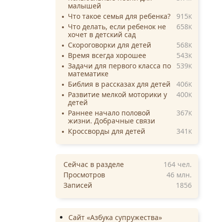
малышей
Что такое семья для ребенка?
915
K
Что делать, если ребенок не
658
K
хочет в детский сад
Скороговорки для детей
568
K
Время всегда хорошее
543
K
Задачи для первого класса по
539
K
математике
Библия в рассказах для детей
406
K
Развитие мелкой моторики у
400
K
детей
Раннее начало половой
367
K
жизни. Добрачные связи
Кроссворды для детей
341
K
Сейчас в разделе
164
чел.
Просмотров
46 млн.
Записей
1856
Сайт «Азбука супружества»