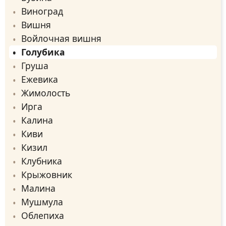
Виноград
Вишня
Войлочная вишня
Голубика
Груша
Ежевика
Жимолость
Ирга
Калина
Киви
Кизил
Клубника
Крыжовник
Малина
Мушмула
Облепиха