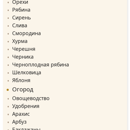
Орехи
Рябина
Сирень
Слива
Смородина
Хурма
Черешня
Черника
Черноплодная рябина
Шелковица
Яблоня
Огород
Овощеводство
Удобрения
Арахис
Арбуз
Баклажаны