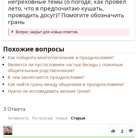
негреховные темы (о погоде, как провёл
лето, что я предпочитаю кушать,
проводить досуг)? Помогите обозначить
грань
Вопрос закрыт для новых ответов.
Похожие вопросы
Как побороть многоглаголание и празднословие?
Является ли пустословием частые беседы с пожилым
общительным родственником?
В чем заключается празднословие?
Как найти грань между общением и празднословием?
Нужно ли исповедовать мелкие грехи?
3
Ответа
Активность
По голосам
Новые
Старые
2