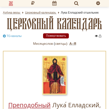
Разделы портала
Азбука веры
Церковный календарь
Лука Елладский отшельник
ЦЕРКОВНЫЙ КАЛЕНДАРЬ
«Азбука веры»
Гид
Пожертвовать
TG-каналы
Библиотеки
Месяцеслов
(
cвятцы):
А–Я
Календарь
Молитва
Медиа
Проверь себя
Тематическое
Семья и здоровье
Преподобный
Лука
Елладский,