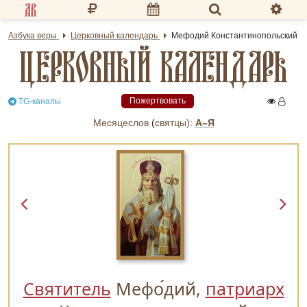
Разделы портала
Азбука веры
Церковный календарь
Мефодий Константинопольский
ЦЕРКОВНЫЙ КАЛЕНДАРЬ
«Азбука веры»
Гид
Пожертвовать
TG-каналы
Библиотеки
Месяцеслов
(
cвятцы):
А–Я
Календарь
Молитва
Медиа
Проверь себя
Тематическое
Святитель
Мефо
дий,
патриарх
Семья и здоровье