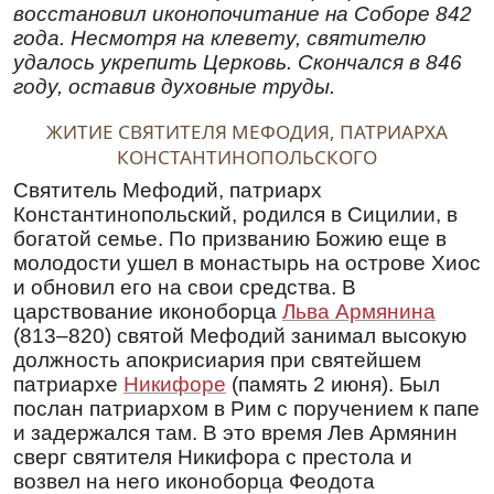
восстановил иконопочитание на Соборе 842
года. Несмотря на клевету, святителю
удалось укрепить Церковь. Скончался в 846
году, оставив духовные труды.
ЖИТИЕ СВЯТИТЕЛЯ МЕФОДИЯ, ПАТРИАРХА
КОНСТАНТИНОПОЛЬСКОГО
Святитель Мефодий, патриарх
Константинопольский, родился в Сицилии, в
богатой семье. По призванию Божию еще в
молодости ушел в монастырь на острове Хиос
и обновил его на свои средства. В
царствование иконоборца
Льва Армянина
(813–820) святой Мефодий занимал высокую
должность апокрисиария при святейшем
патриархе
Никифоре
(память 2 июня). Был
послан патриархом в Рим с поручением к папе
и задержался там. В это время Лев Армянин
сверг святителя Никифора с престола и
возвел на него иконоборца Феодота