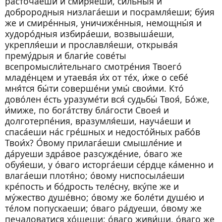
расточа́еши и смиря́еши, си́льныя и
доброродныя низлага́еши и посрамля́еши; бу́ия
же и смире́нныя, уничиже́нныя, немощны́я и
худоро́дныя избира́еши, возвыша́еши,
укрепля́еши и прославля́еши, открыва́я
прему́дрыя и благи́е сове́ты
всепромысли́тельнаго смотре́ния Твоего́
младе́нцем и утаева́я и́х от те́х, и́же о себе́
мня́тся бы́ти соверше́ни умы́ свои́ми. Кто́
дово́лен е́сть уразуме́ти вся́ судьбы́ Твоя́, Бо́же,
и́миже, по бога́тству бла́гости Своея́ и
долготерпе́ния, вразумля́еши, науча́еши и
спаса́еши на́с гре́шных и недосто́йных рабо́в
Твои́х? О́вому прилага́еши смышле́ние и
да́руеши здра́вое разсужде́ние, о́ваго же
обуя́еши, у о́ваго исторга́еши се́рдце ка́менно и
влага́еши плотя́но; о́вому ниспосыла́еши
кре́пость и бо́дрость теле́сну, вку́пе же и
му́жество душе́вно; о́вому же боле́ти душе́ю и
те́лом попускаеши; о́ваго ра́дуеши, о́вому же
печаловатися хо́щеши; о́ваго живи́ши, о́ваго же