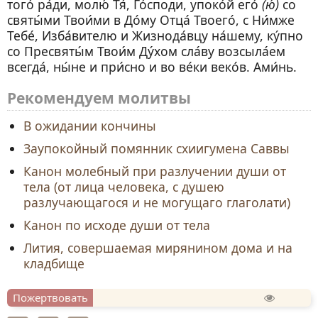
того́ ра́ди, молю́ Тя́, Го́споди, упоко́й его́
(ю́)
со
святы́ми Твои́ми в До́му Отца́ Твоего́, с Ни́мже
Тебе́, Изба́вителю и Жизнода́вцу на́шему, ку́пно
со Пресвяты́м Твои́м Ду́хом сла́ву возсыла́ем
всегда́, ны́не и при́сно и во ве́ки веко́в. Ами́нь.
Рекомендуем молитвы
В ожидании кончины
Заупокойный помянник схиигумена Саввы
Канон молебный при разлучении души от
тела (от лица человека, с душею
разлучающагося и не могущаго глаголати)
Канон по исходе души от тела
Лития, совершаемая мирянином дома и на
кладбище
Пожертвовать