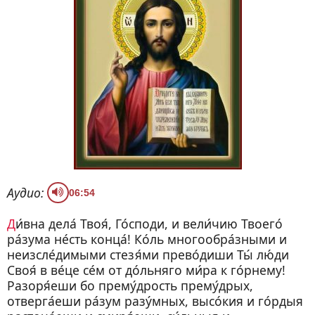
Аудио:
06:54
Ди́вна дела́ Твоя́, Го́споди, и вели́чию Твоего́
ра́зума не́сть конца́! Ко́ль многообра́зными и
неизсле́димыми стезя́ми прево́диши Ты́ лю́ди
Своя́ в ве́це се́м от до́льняго ми́ра к го́рнему!
Разоря́еши бо прему́дрость прему́дрых,
отверга́еши ра́зум разу́мных, высо́кия и го́рдыя