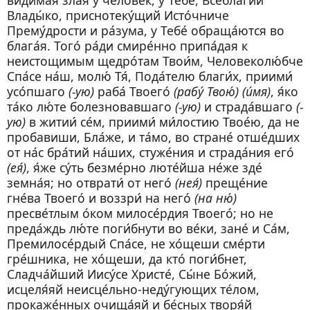
Влады́ко, приснотеку́щий Исто́чниче
Прему́дрости и ра́зума, у Тебе́ обраща́ются во
блага́я. Того́ ра́ди смире́нно припа́дая к
неистощимым щедро́там Твои́м, Человеколю́бче
Спа́се на́ш, молю́ Тя́, Пода́телю благи́х, приими́
усо́пшаго
(-ую)
раба́ Твоего́
(рабу́ Твою́) (и́мя)
, я́ко
та́ко лю́те болезновавшаго
(-ую)
и страда́вшаго
(-
ую)
в житии́ се́м, приими́ ми́лостию Твое́ю, да не
пробавиши, Бла́же, и та́мо, во стране́ отше́дших
от на́с бра́тий на́ших, стуже́ния и страда́ния его́
(ея́)
, я́же су́ть безме́рно люте́йша не́же зде́
земна́я; но отврати́ от него́
(нея́)
преще́ние
гне́ва Твоего́ и воззри́ на него́
(на ню́)
пресве́тлым о́ком милосе́рдия Твоего́; но не
преда́ждь лю́те поги́бнути во ве́ки, зане́ и Са́м,
Премилосе́рдый Спа́се, не хо́щеши сме́рти
гре́шника, не хо́щеши, да кто́ поги́бнет,
Сладча́йший Иису́се Христе́, Сы́не Бо́жий,
исцеля́яй неисце́льно-неду́гующих те́лом,
прокаже́нных очища́яй и бе́сных творя́й