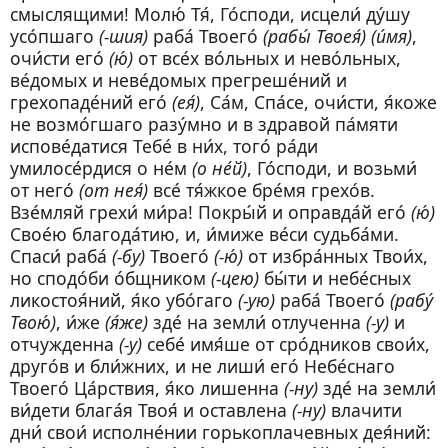
смыслящими! Молю́ Тя́, Го́споди, исцели́ ду́шу
усо́пшаго
(-шия)
раба́ Твоего́
(рабы́ Твоея́) (и́мя)
,
очи́сти его́
(ю́)
от все́х во́льных и нево́льных,
ве́домых и неве́домых прегреше́ний и
грехопаде́ний его́
(ея́)
, Са́м, Спа́се, очи́сти, я́коже
не возмо́гшаго разу́мно и в здравой па́мяти
испове́датися Тебе́ в ни́х, того́ ра́ди
умилосе́рдися о не́м
(о не́й)
, Го́споди, и возьми́
от него́
(от нея́)
все́ тя́жкое бре́мя грехо́в.
Взе́мляй грехи́ ми́ра! Покры́й и оправда́й его́
(ю́)
Свое́ю благода́тию, и, и́миже ве́си судьба́ми.
Спаси́ раба́
(-бу)
Твоего́
(-ю́)
от избра́нных Твои́х,
но сподо́би о́бщником
(-цею)
бы́ти и небе́сных
ликостоя́ний, я́ко убо́гаго
(-ую)
раба́ Твоего́
(рабу́
Твою́)
, и́же
(я́же)
зде́ на земли́ отлученна
(-у)
и
отчужденна
(-у)
себе́ имя́ше от сро́дников свои́х,
друго́в и бли́жних, и не лиши́ его́ Небе́снаго
Твоего́ Ца́рствия, я́ко лишенна
(-ну)
зде́ на земли́
ви́дети блага́я Твоя́ и оставлена
(-ну)
влачити
дни́ свои́ исполне́нии горькоплачевных дея́ний: