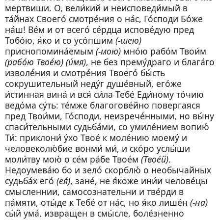
мертвиши. О, вели́кий и неисповеди́мый в
та́йнах Своего́ смотре́ния о на́с, Го́споди Бо́же
на́ш! Ве́м и от всего́ се́рдца испове́дую пред
Тобо́ю, я́ко и со усо́пшим
(-шею)
приснопомина́емым
(-мою)
мно́ю рабо́м Твои́м
(рабо́ю Твое́ю) (и́мя)
, не без прему́драго и блага́го
изволе́ния и смотре́ния Твоего́ бы́сть
сокрушительный неду́г душе́вный, его́же
и́стинная вина́ и вся́ си́ла Тебе́ Еди́ному то́чию
ведо́ма су́ть: те́мже благогове́йно повергаяся
пред Твои́ми, Го́споди, неизрече́нными, но вы́ну
спаси́тельными судьба́ми, со умиле́нием вопию́
Ти́: приклони́ у́хо Твое́ к моле́нию моему́ и
человеколю́бие вонми́ ми́, и ско́ро услы́ши
моли́тву мою́ о се́м ра́бе Твое́м
(Твое́й)
.
Недоумева́ю бо и зело́ скорблю́ о необычайных
судьба́х его́
(ея́)
, зане́, не я́коже ини́и челове́цы
смысленнии, самосознательни и тве́рди в
па́мяти, оты́де к Тебе́ от на́с, но я́ко лише́н
(-на)
сы́й ума́, извращен в смы́сле, боле́зненно