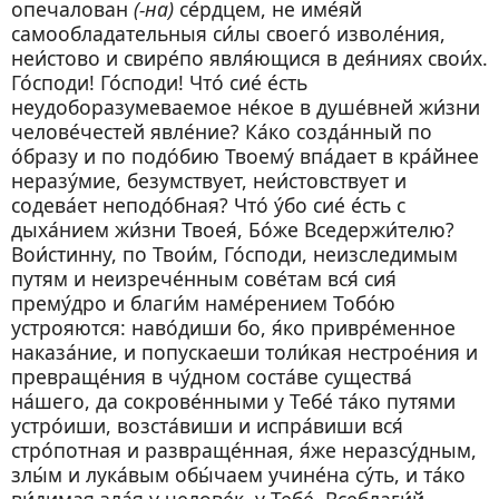
опечалован
(-на)
се́рдцем, не име́яй
самообладательныя си́лы своего́ изволе́ния,
неи́стово и свире́по явля́ющися в дея́ниях свои́х.
Го́споди! Го́споди! Что́ сие́ е́сть
неудоборазумеваемое не́кое в душе́вней жи́зни
челове́честей явле́ние? Ка́ко созда́нный по
о́бразу и по подо́бию Твоему́ впа́дает в кра́йнее
неразу́мие, безумствует, неи́стовствует и
содева́ет неподо́бная? Что́ у́бо сие́ е́сть с
дыха́нием жи́зни Твоея́, Бо́же Вседержи́телю?
Вои́стинну, по Твои́м, Го́споди, неизследимым
путям и неизрече́нным сове́там вся́ сия́
прему́дро и благи́м наме́рением Тобо́ю
устрояются: наво́диши бо, я́ко привре́менное
наказа́ние, и попускаеши толи́кая нестрое́ния и
превраще́ния в чу́дном соста́ве существа́
на́шего, да сокрове́нными у Тебе́ та́ко путями
устро́иши, возста́виши и испра́виши вся́
стро́потная и развраще́нная, я́же неразсу́дным,
злы́м и лука́вым обы́чаем учине́на су́ть, и та́ко
ви́димая зла́я у челове́к, у Тебе́, Всеблаги́й