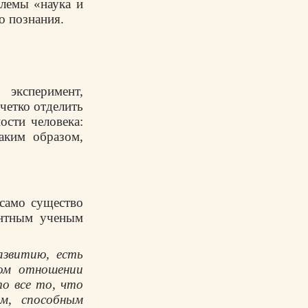
блемы «наука и
о познания.
 эксперимент,
 четко отделить
ости человека:
аким образом,
 само существо
ентным ученым
азвитию, есть
том отношении
то все то, что
м, способным