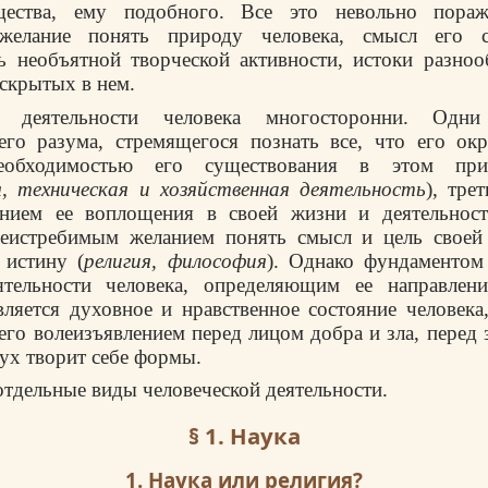
ества, ему подобного. Все это невольно пораж
 желание понять природу человека, смысл его с
ь необъятной творческой активности, истоки разноо
 скрытых в нем.
я деятельности человека многосторонни. Одни
его разума, стремящегося познать все, что его окр
обходимостью его существования в этом пр
, техническая и хозяйственная деятельность
), тре
анием ее воплощения в своей жизни и деятельност
неистребимым желанием понять смысл и цель своей
 истину (
религия, философия
). Однако фундаментом
ятельности человека, определяющим ее направлени
вляется духовное и нравственное состояние человек
 его волеизъявлением перед лицом добра и зла, перед 
дух творит себе формы.
тдельные виды человеческой деятельности.
§ 1. Наука
1. Наука или религия?