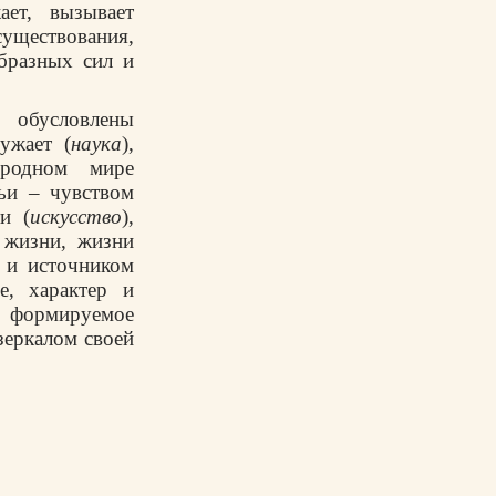
ает, вызывает
уществования,
бразных сил и
 обусловлены
ужает (
наука
),
иродном мире
тьи – чувством
и (
искусство
),
 жизни, жизни
 и источником
е, характер и
а, формируемое
зеркалом своей