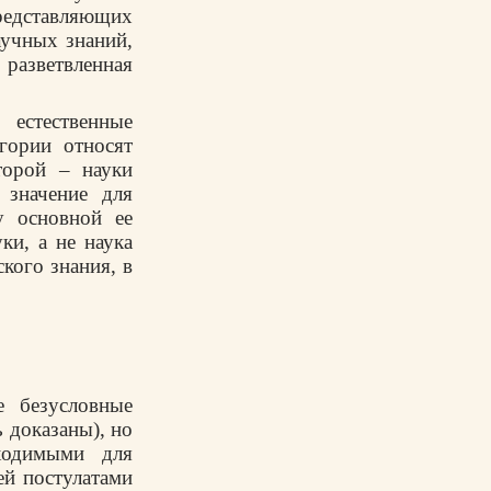
редставляющих
аучных знаний,
разветвленная
естественные
гории относят
торой – науки
 значение для
у основной ее
ки, а не наука
кого знания, в
е безусловные
 доказаны), но
ходимыми для
ей постулатами