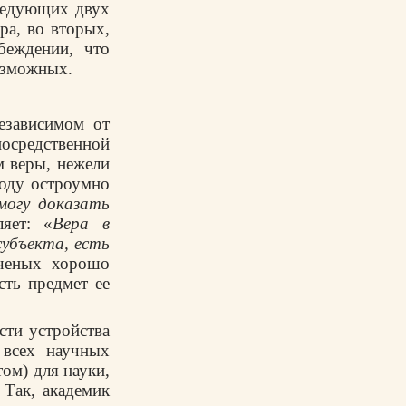
следующих двух
ра, во вторых,
беждении, что
озможных.
независимом от
осредственной
м веры, нежели
воду остроумно
могу доказать
яет: «
Вера в
субъекта, есть
ученых хорошо
сть предмет ее
сти устройства
 всех научных
ом) для науки,
 Так, академик