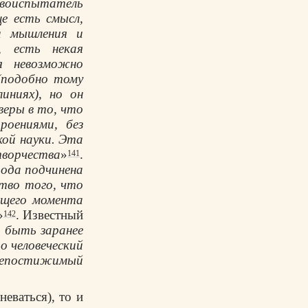
твоиспытатель
е есть смысл,
и мышления и
, есть некая
ия невозможно
(подобно тому
иниях), но он
 веры в то, что
оениями, без
кой науки. Эта
творчества
»
.
141
рода подчинена
тво того, что
ющего момента
»
. Известный
142
 быть заранее
о человеческий
 непостижимый
еваться), то и