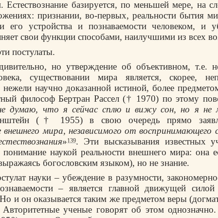
. Естествознание базируется, по меньшей мере, на 
жениях: признании, во-первых, реальности бытия ми
ти его устройства и познаваемости человеком, и у
няет свои функции способами, наилучшими из всех в
ти постулаты.
дивительно, но утверждение об объективном, т.е. 
овека, существовании мира является, скорее, неп
 нежели научно доказанной истиной, более предмето
тный философ Бертран Рассел († 1970) по этому по
не думаю, что я сейчас сплю и вижу сон, но я не 
нштейн († 1955) в свою очередь прямо заявл
 внешнего мира, независимого от воспринимающего 
естествознания
»
. Эти высказывания известных 
139
понимание наукой реальности внешнего мира: она е
(выражаясь богословским языком), но не знание.
стулат науки – убеждение в разумности, закономерно
ознаваемости – является главной движущей силой
 Но и он оказывается таким же предметом веры (догмат
 Авторитетные ученые говорят об этом однозначно.