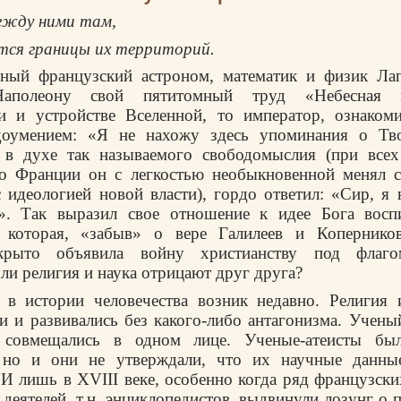
ежду ними там,
тся границы их территорий.
тный французский астроном, математик и физик Ла
Наполеону свой пятитомный труд «Небесная 
и и устройстве Вселенной, то император, ознаком
доумением: «Я не нахожу здесь упоминания о Тво
 в духе так называемого свободомыслия (при всех
во Франции он с легкостью необыкновенной менял с
с идеологией новой власти), гордо ответил: «Сир, я
е». Так выразил свое отношение к идее Бога восп
 которая, «забыв» о вере Галилеев и Копернико
ткрыто объявила войну христианству под флаг
 ли религия и наука отрицают друг друга?
 в истории человечества возник недавно. Религия 
и и развивались без какого-либо антагонизма. Учен
, совмещались в одном лице. Ученые-атеисты бы
, но и они не утверждали, что их научные данн
 И лишь в XVIII веке, особенно когда ряд французск
деятелей, т.н. энциклопедистов, выдвинули лозунг о 