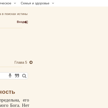
ическое
Семья и здоровье
а в поисках истины
Вход
Глава 5
ность
предельна, его
мого Бога. Нет