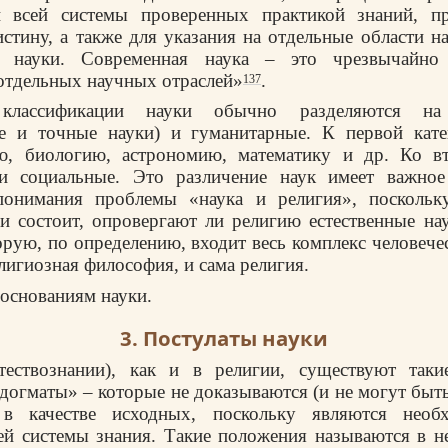
и всей системы проверенных практикой знаний, п
стину, а также для указания на отдельные области н
 науки. Современная наука – это чрезвычайно 
отдельных научных отраслей»
.
137
лассификации науки обычно разделяются на 
ние и точные науки) и гуманитарные. К первой кате
ю, биологию, астрономию, математику и др. Ко в
и социальные. Это различение наук имеет важное
понимания проблемы «наука и религия», поскольк
и состоит, опровергают ли религию естественные нау
орую, по определению, входит весь комплекс человечес
лигиозная философия, и сама религия.
основаниям науки.
3. Постулаты науки
тествознании), как и в религии, существуют таки
догматы» – которые не доказываются (и не могут быть
 в качестве исходных, поскольку являются необ
ей системы знания. Такие положения называются в н