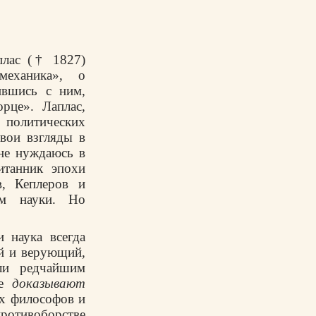
плас († 1827)
механика», о
ившись с ним,
рце». Лаплас,
 политических
вои взгляды в
 не нуждаюсь в
итанник эпохи
в, Кеплеров и
ом науки. Но
и наука всегда
ый и верующий,
ли редчайшим
ые
доказывают
их философов и
противоборстве