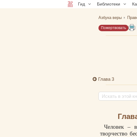
Гид
Библиотеки
К
Азбука веры
Прав
Пожертвовать
Глава 3
Глав
Человек – в
творчество бе