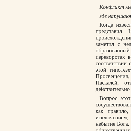
Конфликт м
где нарушаю
Когда извес
представил 
происхождени
заметил с не
образованный
переворотах 
соответствии 
этой гипотез
Просвещения,
Паскалей, о
действительно
Вопрос этот
сосуществовал
как правило
исключением
небытие Бога.
общественных 