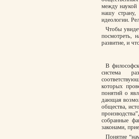
между наукой и
нашу страну,
идеологии. Ре
Чтобы увиде
посмотреть, н
развитие, и чт
В философск
система ра
соответствую
которых пров
понятий о явл
дающая возмож
общества, ист
производства
собранные фа
законами, при
Понятие “на