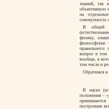
знаний, так 
объективную и
на отдельные
совокупность 
В общей к
(естествозна
физику, хими
философские 
правильного 
вопрос в том 
вообще, в кот
том числе и ре
Обратимся к 
В науке (ес
положения – «
принимаются
построения вс