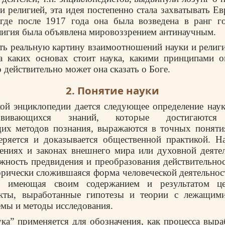
 религией, эта идея постепенно стала захватывать Ев
 где после 1917 года она была возведена в ранг го
лигия была объявлена мировоззрением антинаучным.
ть реальную картину взаимоотношений науки и религ
а каких основах стоит наука, какими принципами о
о действительно может она сказать о Боге.
2. Понятие науки
ой энциклопедии дается следующее определение науки
звивающихся знаний, которые достигаются 
щих методов познания, выражаются в точных понятия
еряется и доказывается общественной практикой. На
ениях и законах внешнего мира или духовной деяте
ность предвидения и преобразования действительнос
орически сложившаяся форма человеческой деятельнос
”, имеющая своим содержанием и результатом це
кты, выработанные гипотезы и теории с лежащим
емы и методы исследования.
ука” применяется для обозначения, как процесса выр