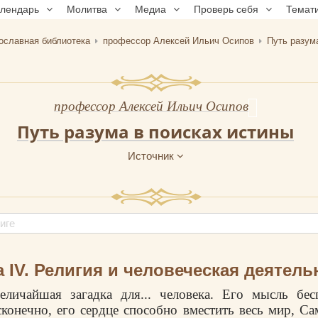
алендарь
Молитва
Медиа
Проверь себя
Темат
ославная библиотека
профессор Алексей Ильич Осипов
Путь разум
профессор Алексей Ильич Осипов
Путь разума в поисках истины
Источник
а IV. Религия и человеческая деятель
еличайшая загадка для... человека. Его мысль бес
сконечно, его сердце способно вместить весь мир, Са