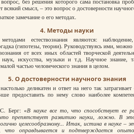
я вопрос, без решения которого сама постановка про
т всякий смысл, – это вопрос о достоверности научног
раткое замечание о его методах.
4. Методы науки
методами естествознания являются: наблюдение,
гадка (гипотезы, теории). Руководствуясь ими, можно
твознания от всех иных областей творческой деятельн
 наук, искусства, музыки и т.д. Научное знание, т
 малой частью человеческого знания в целом.
5. О достоверности научного знания
настолько деликатен и ответ на него так затрагивает
учше предоставить по нему слово наиболее компет
С. Берг: «
В науке все то, что способствует ее р
 что препятствует развитию науки, ложно. В э
огично целесообразному... Итак, истина в науке – э
но, что оправдывается и подтверждается опыто