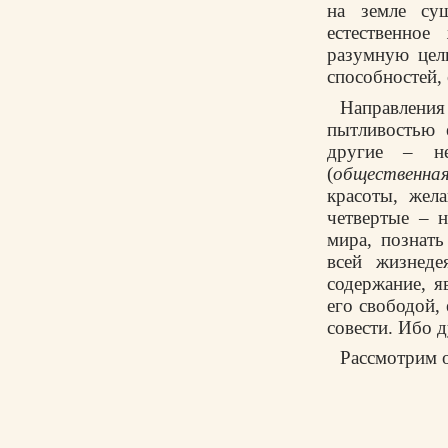
на земле сущ
естественное
разумную цел
способностей,
Направлени
пытливостью 
другие – не
(
общественная
красоты, жел
четвертые – 
мира, познать
всей жизнеде
содержание, я
его свободой,
совести. Ибо 
Рассмотрим о