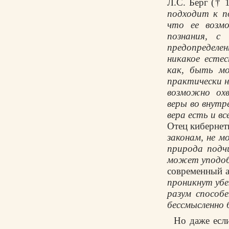
Л.С. Берг († 1
подходит к п
что ее возм
познания, с
предопределе
никакое есте
как, быть мо
практически 
возможно ох
веры во внутр
вера есть и в
Отец кибернети
законам, не 
природа подч
может уподоби
современный а
проникнут убе
разум способ
бессмысленно
Но даже если