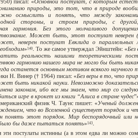
950) писал: «
Основной постулат, с которым естес
ониманию природы, это тот, что в природе вообщ
ожно осмыслить и понять, что между законам
 одной стороны, и строем природы, с другой
нная гармония. Без этого молчаливого допущен
ствознание. Может быть, этот постулат неверен 
жет, неверен постулат Евклида о параллельных л
необходим
»
. То же самое утверждал Эйнштейн: «
Без
140
ватить реальность нашими теоретическими постр
еннюю гармонию нашего мира не могло бы быть ника
сегда останется основным мотивом всякого научного 
ки Н. Винер († 1964) писал: «
Без веры в то, что при
может быть никакой науки. Невозможно доказательс
инена законам, ибо все мы знаем, что мир со следу
ться игре в крокет из книги “Алиса в стране чудес
”
мериканский физик Ч. Таунс пишет: «
Ученый должен
ждением, что во Вселенной существует порядок и чт
ен понять этот порядок. Мир беспорядочный или
 было бы даже пытаться понять
»
.
143
 эти постулаты истинны (а в этом едва ли можно сомн