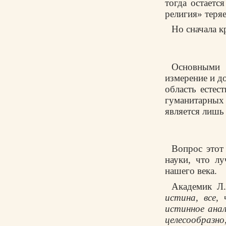
тогда остаетс
религия» теряе
Но сначала к
Основными 
измерение и до
область естес
гуманитарных
является лишь
Вопрос этот 
науки, что л
нашего века.
Академик Л.
истина, все,
истинное анал
целесообраз