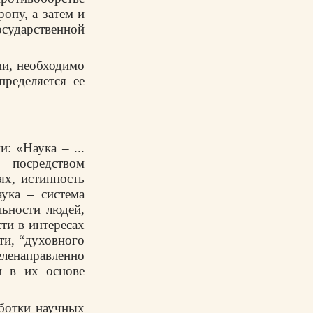
ропу, а затем и
сударственной
ии, необходимо
пределяется ее
: «Наука – ...
посредством
х, истинность
ука – система
льности людей,
ти в интересах
ти, “духовного
ленаправленно
и в их основе
аботки научных