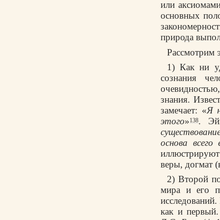
или аксиомами
основных поло
закономернос
природа выпол
Рассмотрим э
1) Как ни у
сознания чел
очевидностью,
знания. Извес
замечает: «
Я 
этого
»
. Эй
138
существование
основа всего 
иллюстрируют 
веры, догмат 
2) Второй по
мира и его п
исследований.
как и первый.