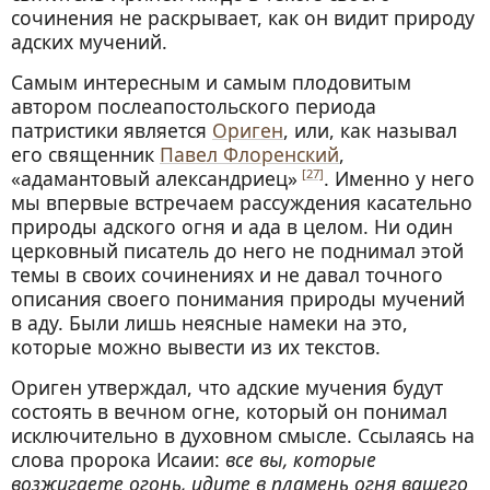
сочинения не раскрывает, как он видит природу
адских мучений.
Самым интересным и самым плодовитым
автором послеапостольского периода
патристики является
Ориген
, или, как называл
его священник
Павел Флоренский
,
«адамантовый александриец»
. Именно у него
[27]
мы впервые встречаем рассуждения касательно
природы адского огня и ада в целом. Ни один
церковный писатель до него не поднимал этой
темы в своих сочинениях и не давал точного
описания своего понимания природы мучений
в аду. Были лишь неясные намеки на это,
которые можно вывести из их текстов.
Ориген утверждал, что адские мучения будут
состоять в вечном огне, который он понимал
исключительно в духовном смысле. Ссылаясь на
слова пророка Исаии:
все вы, которые
возжигаете огонь, идите в пламень огня вашего