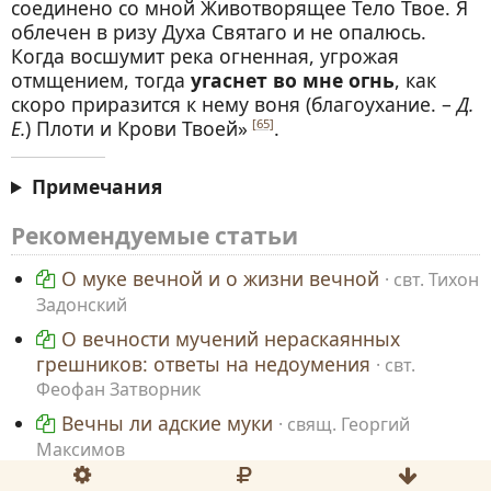
соединено со мной Животворящее Тело Твое. Я
облечен в ризу Духа Святаго и не опалюсь.
Когда восшумит река огненная, угрожая
отмщением, тогда
угаснет во мне огнь
, как
скоро приразится к нему воня (благоухание. –
Д.
Е.
) Плоти и Крови Твоей»
.
[65]
Примечания
Рекомендуемые статьи
О муке вечной и о жизни вечной
свт. Тихон
Задонский
О вечности мучений нераскаянных
грешников: ответы на недоумения
свт.
Феофан Затворник
Вечны ли адские муки
свящ. Георгий
Максимов
Кончатся ли адские муки
свящ. Георгий