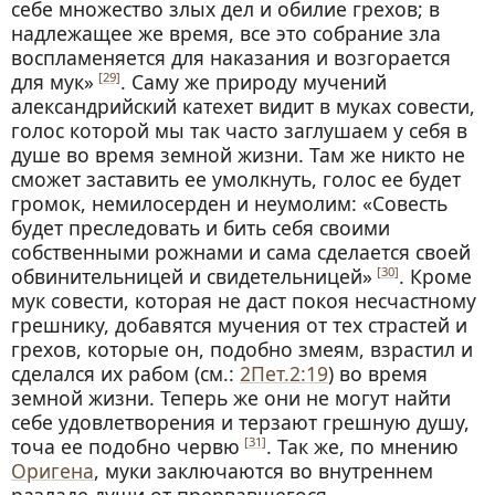
себе множество злых дел и обилие грехов; в
надлежащее же время, все это собрание зла
воспламеняется для наказания и возгорается
для мук»
. Саму же природу мучений
[29]
александрийский катехет видит в муках совести,
голос которой мы так часто заглушаем у себя в
душе во время земной жизни. Там же никто не
сможет заставить ее умолкнуть, голос ее будет
громок, немилосерден и неумолим: «Совесть
будет преследовать и бить себя своими
собственными рожнами и сама сделается своей
обвинительницей и свидетельницей»
. Кроме
[30]
мук совести, которая не даст покоя несчастному
грешнику, добавятся мучения от тех страстей и
грехов, которые он, подобно змеям, взрастил и
сделался их рабом (см.:
2Пет.2:19
) во время
земной жизни. Теперь же они не могут найти
себе удовлетворения и терзают грешную душу,
точа ее подобно червю
. Так же, по мнению
[31]
Оригена
, муки заключаются во внутреннем