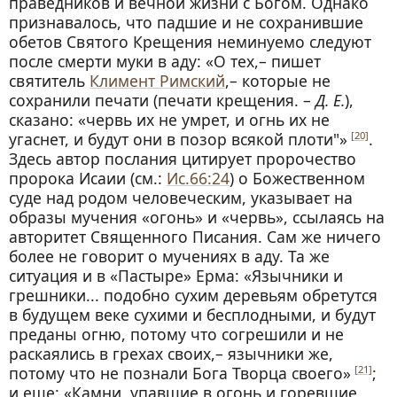
праведников и вечной жизни с Богом. Однако
признавалось, что падшие и не сохранившие
обетов Святого Крещения неминуемо следуют
после смерти муки в аду: «О тех,– пишет
святитель
Климент Римский
,– которые не
сохранили печати (печати крещения. –
Д. Е.
),
сказано: «червь их не умрет, и огнь их не
угаснет, и будут они в позор всякой плоти"»
.
[20]
Здесь автор послания цитирует пророчество
пророка Исаии (см.:
Ис.66:24
) о Божественном
суде над родом человеческим, указывает на
образы мучения «огонь» и «червь», ссылаясь на
авторитет Священного Писания. Сам же ничего
более не говорит о мучениях в аду. Та же
ситуация и в «Пастыре» Ерма: «Язычники и
грешники... подобно сухим деревьям обретутся
в будущем веке сухими и бесплодными, и будут
преданы огню, потому что согрешили и не
раскаялись в грехах своих,– язычники же,
потому что не познали Бога Творца своего»
;
[21]
и еще: «Камни, упавшие в огонь и горевшие,