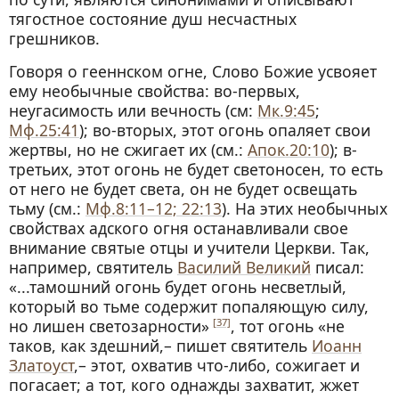
тягостное состояние душ несчастных
грешников.
Говоря о гееннском огне, Слово Божие усвояет
ему необычные свойства: во-первых,
неугасимость или вечность (см:
Мк.9:45
;
Мф.25:41
); во-вторых, этот огонь опаляет свои
жертвы, но не сжигает их (см.:
Апок.20:10
); в-
третьих, этот огонь не будет светоносен, то есть
от него не будет света, он не будет освещать
тьму (см.:
Мф.8:11–12; 22:13
). На этих необычных
свойствах адского огня останавливали свое
внимание святые отцы и учители Церкви. Так,
например, святитель
Василий Великий
писал:
«...тамошний огонь будет огонь несветлый,
который во тьме содержит попаляющую силу,
но лишен светозарности»
, тот огонь «не
[37]
таков, как здешний,– пишет святитель
Иоанн
Златоуст
,– этот, охватив что-либо, сожигает и
погасает; а тот, кого однажды захватит, жжет