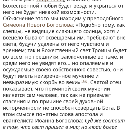
Божественной любви будет везде и укрыться от
него не будет никакой возможности.
Объяснение этого мы находим у преподобного
Симеона Нового Богослова
: «Подобно тому, как
слепцы, не видящие сияющего солнца, хотя и
всецело бывают освещаемы им, пребывают вне
света, будучи удалены от него чувством и
зрением; так и Божественный свет Троицы будет
во всем, но грешники, заключенные во тьме, и
среди него не увидят его... но опаляемые и
осуждаемые своею собственною совестью, они
будут иметь неизреченное мучение и
невыразимую скорбь во веки»
. Святой отец
[47]
показывает, что причиной своих мучении
является сам человек, так как не приемлет
спасения и по причине своей духовной
испорченности не способен созерцать Бога. В
этом смысле понятны слова апостола и
евангелиста Иоанна Богослова:
Суд же cocmoum
в том, что свет пришел в мир; но люди более