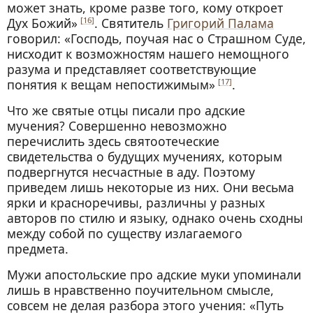
может знать, кроме разве того, кому откроет
Дух Божий»
. Святитель
Григорий Палама
[16]
говорил: «Господь, поучая нас о Страшном Суде,
нисходит к возможностям нашего немощного
разума и представляет соответствующие
понятия к вещам непостижимым»
.
[17]
Что же святые отцы писали про адские
мучения? Совершенно невозможно
перечислить здесь святоотеческие
свидетельства о будущих мучениях, которым
подвергнутся несчастные в аду. Поэтому
приведем лишь некоторые из них. Они весьма
ярки и красноречивы, различны у разных
авторов по стилю и языку, однако очень сходны
между собой по существу излагаемого
предмета.
Мужи апостольские про адские муки упоминали
лишь в нравственно поучительном смысле,
совсем не делая разбора этого учения: «Путь