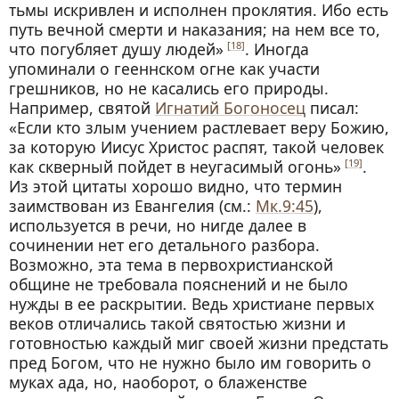
тьмы искривлен и исполнен проклятия. Ибо есть
путь вечной смерти и наказания; на нем все то,
что погубляет душу людей»
. Иногда
[18]
упоминали о гееннском огне как участи
грешников, но не касались его природы.
Например, святой
Игнатий Богоносец
писал:
«Если кто злым учением растлевает веру Божию,
за которую Иисус Христос распят, такой человек
как скверный пойдет в неугасимый огонь»
.
[19]
Из этой цитаты хорошо видно, что термин
заимствован из Евангелия (см.:
Мк.9:45
),
используется в речи, но нигде далее в
сочинении нет его детального разбора.
Возможно, эта тема в первохристианской
общине не требовала пояснений и не было
нужды в ее раскрытии. Ведь христиане первых
веков отличались такой святостью жизни и
готовностью каждый миг своей жизни предстать
пред Богом, что не нужно было им говорить о
муках ада, но, наоборот, о блаженстве