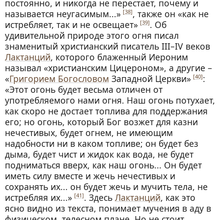
постоянно, и никогда не перестает, почему и
называется неугасимым...»
, также он «как не
[38]
истребляет, так и не освещает»
. Об
[39]
удивительной природе этого огня писал
знаменитый христианский писатель III–IV веков
Лактанций
, которого блаженный Иероним
называл «христианским Цицероном», а другие –
«
Григорием Богословом
Западной Церкви»
:
[40]
«Этот огонь будет весьма отличен от
употребляемого нами огня. Наш огонь потухает,
как скоро не достает топлива для поддержания
его; но огонь, который Бог возжет для казни
нечестивых, будет огнем, не имеющим
надобности ни в каком топливе; он будет без
дыма, будет чист и жидок как вода, не будет
подниматься вверх, как наш огонь... Он будет
иметь силу вместе и жечь нечестивых и
сохранять их... он будет жечь и мучить тела, не
истребляя их...»
. Здесь
Лактанций
, как это
[41]
ясно видно из текста, понимает мучения в аду в
физическом, телесном плане. Но не стоит