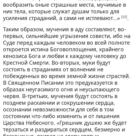
вообразить оные страшные места, мучимые в
них тела, которые служат душам только для
усиления страданий, а сами не истлевают...»
.
[63]
Таким образом, мучения в аду составляют, во-
первых, сильнейшие угрызения совести, ибо на
Суде перед каждым человеком во всей полноте
откроется истина Боговоплощения, крайнего
кенозиса Бога и любви к каждому человеку до
Крестной Смерти. Во-вторых, муки будут
состоять в страданиях от волнения не
побежденных во время земной жизни страстей.
В Священном Писании это предуказуется в
образах неугасимого огня и неусыпающего
червя. В-третьих, мучения будут состоять в
позднем раскаянии и сокрушении сердца,
осознании невозможности для себя в том
состоянии что-либо изменить и от лишения
Царства Небесного. «Грешник душею же будет
терзаться и раздираться сердцем, безмерно и