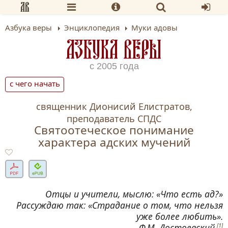
Азбука веры
Энциклопедия
Муки адовы
АЗБУКА ВЕРЫ
с 2005 года
с чего начать
священник Дионисий Елистратов,
преподаватель СПДС
Святоотеческое понимание
характера адских мучений
Отцы и учители, мыслю: «Что есть ад?»
Рассуждаю так: «Страдание о том, что нельзя
уже более любить».
Ф.М. Достоевский
[1]