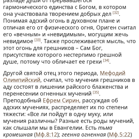
разладе души от прервавшегося
гармонического единства с Богом, в котором
она участвовала творением добрых дел
.
[32]
Понимая адский огонь в духовном плане и
отличая его от физического огня, Ориген считал
его «вечным» и «невидимым», могущим жечь
невидимое
. Также прослеживается мысль, что
[33]
этот огонь для грешников – Сам Бог,
присутствие которого нестерпимо грешной
душе, потому что обличает ее грехи
.
[34]
Другой святой отец этого периода,
Мефодий
Олимпийский
, считал, что мучения грешников в
аду состоят в лишении райского блаженства и
перенесении огненных мучений
.
[35]
Преподобный
Ефрем Сирин
, рассуждая об
адских мучениях, распределяет их по степени
тяжести: «Все ли пойдут в одну муку, или
мучения различны? Разные есть роды мучений,
как слышали мы в Евангелии. Есть
тьма
кромешная
(
Мф.8:12
);
геенна огненная
(
Мф.5:22
)