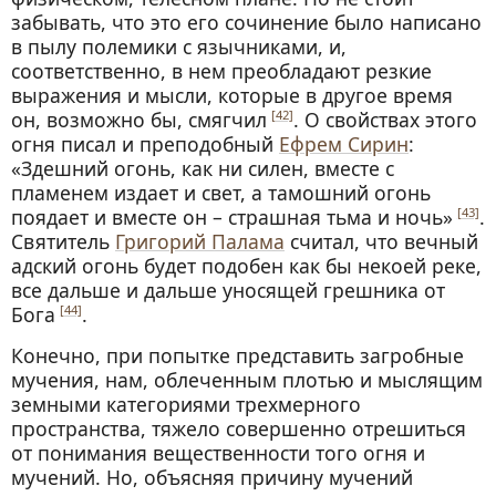
забывать, что это его сочинение было написано
в пылу полемики с язычниками, и,
соответственно, в нем преобладают резкие
выражения и мысли, которые в другое время
он, возможно бы, смягчил
. О свойствах этого
[42]
огня писал и преподобный
Ефрем Сирин
:
«Здешний огонь, как ни силен, вместе с
пламенем издает и свет, а тамошний огонь
поядает и вместе он – страшная тьма и ночь»
.
[43]
Святитель
Григорий Палама
считал, что вечный
адский огонь будет подобен как бы некоей реке,
все дальше и дальше уносящей грешника от
Бога
.
[44]
Конечно, при попытке представить загробные
мучения, нам, облеченным плотью и мыслящим
земными категориями трехмерного
пространства, тяжело совершенно отрешиться
от понимания вещественности того огня и
мучений. Но, объясняя причину мучений