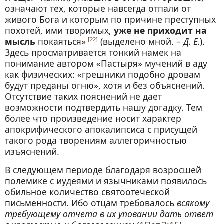
означают тех, которые навсегда отпали от
живого Бога и которым по причине преступных
похотей, ими творимых,
уже не приходит на
мысль
покаяться»
(выделено мной. –
Д. Е.
).
[22]
Здесь просматривается тонкий намек на
понимание автором «Пастыря» мучений в аду
как физических: «грешники подобно дровам
будут преданы огню», хотя и без объяснений.
Отсутствие таких пояснений не дает
возможности подтвердить нашу догадку. Тем
более что произведение носит характер
апокрифического апокалипсиса с присущей
такого рода творениям аллегоричностью
изъяснений.
В следующем периоде благодаря возросшей
полемике с иудеями и язычниками появилось
обильное количество святоотеческой
письменности. Ибо отцам требовалось
всякому
требующему отчета в их уповании дать ответ