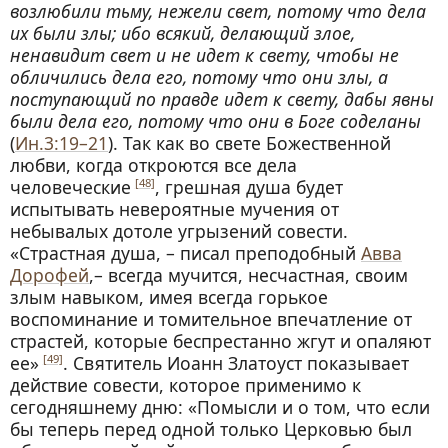
возлюбили тьму, нежели свет, потому что дела
их были злы; ибо всякий, делающий злое,
ненавидит свет и не идет к свету, чтобы не
обличились дела его, потому что они злы, а
поступающий по правде идет к свету, дабы явны
были дела его, потому что они в Боге соделаны
(
Ин.3:19–21
). Так как во свете Божественной
любви, когда откроются все дела
человеческие
, грешная душа будет
[48]
испытывать невероятные мучения от
небывалых дотоле угрызений совести.
«Страстная душа, – писал преподобный
Авва
Дорофей
,– всегда мучится, несчастная, своим
злым навыком, имея всегда горькое
воспоминание и томительное впечатление от
страстей, которые беспрестанно жгут и опаляют
ее»
. Святитель Иоанн Златоуст показывает
[49]
действие совести, которое применимо к
сегодняшнему дню: «Помысли и о том, что если
бы теперь перед одной только Церковью был