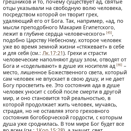
грешников и то, почему существует ад, святые
отцы указывали на свободную волю человека,
посредством которой он творит грех,
удаляющий его от Бога. Так, например, «ад, по
мысли преподобного Макария Египетского,
лежит в глубине сердца человеческого»
,
[45]
подобно Царству Небесному, которое человек
уже во время земной жизни «стяжевает» в себе
и для себя (см.:
Лк.17:21
). Грехи и страсти
человеческие наполняют душу злом, отводят от
Бога и «соделывают» в душе их носителя ад
–
[46]
место, лишенное Божественного света, который
сам человек не впускает в свою душу, и не дает
Богу просветить ее. Это состояния ада в душе
человек уносит с собой после смерти в другой
мир, и оно становится той реальностью, в
которой продолжает жить человек, мучаясь,
страдая, но не оставляя этого греховного
состояния богоборческой гордости, с которым
душа уже сроднилась. В том мире Бог будет все
во всем (см.:
1Кор.15:28
), а значит, свет