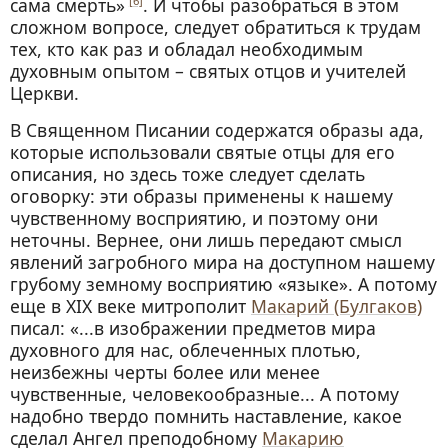
сама смерть»
. И чтобы разобраться в этом
[6]
сложном вопросе, следует обратиться к трудам
тех, кто как раз и обладал необходимым
духовным опытом – святых отцов и учителей
Церкви.
В Священном Писании содержатся образы ада,
которые использовали святые отцы для его
описания, но здесь тоже следует сделать
оговорку: эти образы применены к нашему
чувственному восприятию, и поэтому они
неточны. Вернее, они лишь передают смысл
явлений загробного мира на доступном нашему
грубому земному восприятию «языке». А потому
еще в XIX веке митрополит
Макарий (Булгаков)
писал: «...в изображении предметов мира
духовного для нас, облеченных плотью,
неизбежны черты более или менее
чувственные, человекообразные... А потому
надобно твердо помнить наставление, какое
сделал Ангел преподобному
Макарию