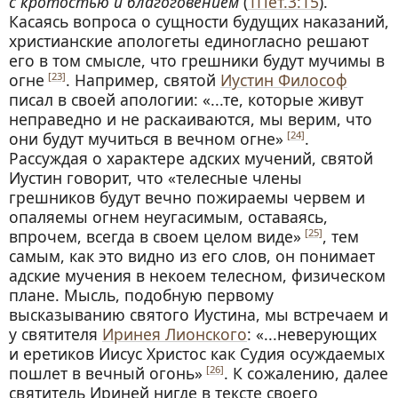
с кротостью и благоговением
(
1Пет.3:15
).
Касаясь вопроса о сущности будущих наказаний,
христианские апологеты единогласно решают
его в том смысле, что грешники будут мучимы в
огне
. Например, святой
Иустин Философ
[23]
писал в своей апологии: «...те, которые живут
неправедно и не раскаиваются, мы верим, что
они будут мучиться в вечном огне»
.
[24]
Рассуждая о характере адских мучений, святой
Иустин говорит, что «телесные члены
грешников будут вечно пожираемы червем и
опаляемы огнем неугасимым, оставаясь,
впрочем, всегда в своем целом виде»
, тем
[25]
самым, как это видно из его слов, он понимает
адские мучения в некоем телесном, физическом
плане. Мысль, подобную первому
высказыванию святого Иустина, мы встречаем и
у святителя
Иринея Лионского
: «...неверующих
и еретиков Иисус Христос как Судия осуждаемых
пошлет в вечный огонь»
. К сожалению, далее
[26]
святитель Ириней нигде в тексте своего