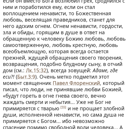
если он вместо Бога возлюбил грех, сроднился с
ним и поработился ему, если он стал
воплощением ненависти, то Божественная
любовь, веселящая праведников, станет для
него адским огнем. Огнем ненависти, гордости,
зла и обиды, горящим в душе в ответ на
обращенную к человеку Божию любовь, любовь
самоотверженную, любовь крестную, любовь
всеобъемлющую, которая всегда остается
прежней, ждущей обращения своего творения,
возвращения, подобно блудному сыну, в отчий
дом (см.:
Лк.15:32
), всегда зовущей:
Адаме, где
еси?!
(
Быт.3:9
). Очень метко подметил этот
момент священник
Павел Флоренский
, который
писал, что люди, не принявшие любви Божией,
«будут гореть в огне гнева своего, вечно
жаждать смерти и небытия... Уже не Бог не
примиряется с тварью
и не прощает злобной
[55]
души, исполненной ненависти, но сама душа не
примиряется с Богом... ибо невозможно
спасение помимо свободной воли человека... А