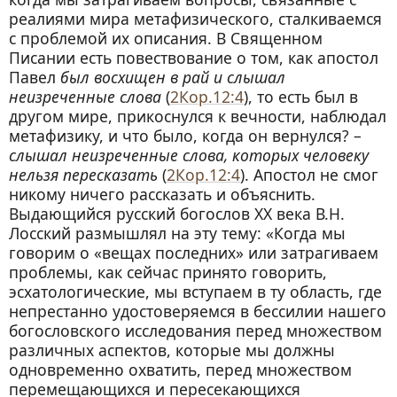
реалиями мира метафизического, сталкиваемся
с проблемой их описания. В Священном
Писании есть повествование о том, как апостол
Павел
был восхищен в рай и слышал
неизреченные слова
(
2Кор.12:4
), то есть был в
другом мире, прикоснулся к вечности, наблюдал
метафизику, и что было, когда он вернулся? –
слышал неизреченные слова, которых человеку
нельзя пересказать
(
2Кор.12:4
). Апостол не смог
никому ничего рассказать и объяснить.
Выдающийся русский богослов XX века В.Н.
Лосский размышлял на эту тему: «Когда мы
говорим о «вещах последних» или затрагиваем
проблемы, как сейчас принято говорить,
эсхатологические, мы вступаем в ту область, где
непрестанно удостоверяемся в бессилии нашего
богословского исследования перед множеством
различных аспектов, которые мы должны
одновременно охватить, перед множеством
перемещающихся и пересекающихся