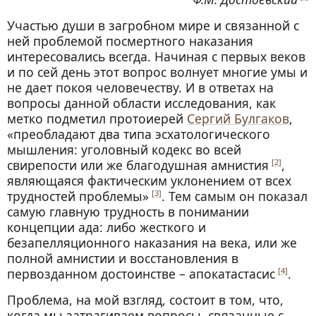
Участью души в загробном мире и связанной с
ней проблемой посмертного наказания
интересовались всегда. Начиная с первых веков
и по сей день этот вопрос волнует многие умы и
не дает покоя человечеству. И в ответах на
вопросы данной области исследования, как
метко подметил протоиерей
Сергий Булгаков
,
«преобладают два типа эсхатологического
мышления: уголовный кодекс во всей
свирепости или же благодушная амнистия
,
[2]
являющаяся фактическим уклонением от всех
трудностей проблемы»
. Тем самым он показал
[3]
самую главную трудность в понимании
концепции ада: либо жесткого и
безапелляционного наказания на века, или же
полной амнистии и восстановления в
первозданном достоинстве – апокатастасис
.
[4]
Проблема, на мой взгляд, состоит в том, что,
когда мы затрагиваем вопросы, связанные с