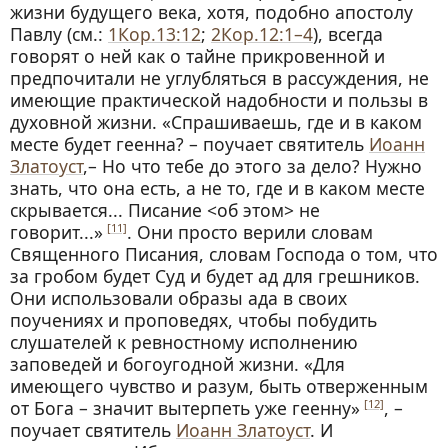
жизни будущего века, хотя, подобно апостолу
Павлу (см.:
1Кор.13:12
;
2Кор.12:1–4
), всегда
говорят о ней как о тайне прикровенной и
предпочитали не углубляться в рассуждения, не
имеющие практической надобности и пользы в
духовной жизни. «Спрашиваешь, где и в каком
месте будет геенна? – поучает святитель
Иоанн
Златоуст
,– Но что тебе до этого за дело? Нужно
знать, что она есть, а не то, где и в каком месте
скрывается... Писание <об этом> не
говорит...»
. Они просто верили словам
[11]
Священного Писания, словам Господа о том, что
за гробом будет Суд и будет ад для грешников.
Они использовали образы ада в своих
поучениях и проповедях, чтобы побудить
слушателей к ревностному исполнению
заповедей и богоугодной жизни. «Для
имеющего чувство и разум, быть отверженным
от Бога – значит вытерпеть уже геенну»
, –
[12]
поучает святитель
Иоанн Златоуст
. И