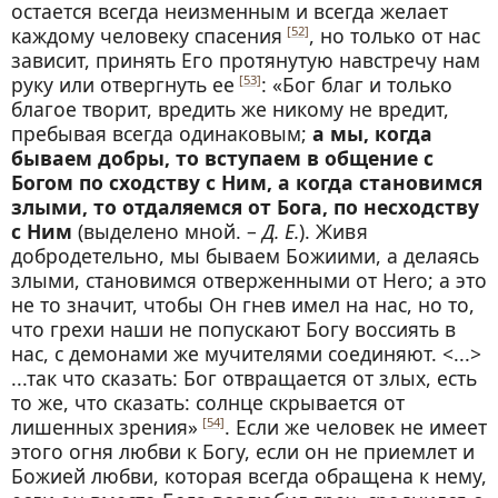
остается всегда неизменным и всегда желает
каждому человеку спасения
, но только от нас
[52]
зависит, принять Его протянутую навстречу нам
руку или отвергнуть ее
: «Бог благ и только
[53]
благое творит, вредить же никому не вредит,
пребывая всегда одинаковым;
а мы, когда
бываем добры, то вступаем в общение с
Богом по сходству с Ним, а когда становимся
злыми, то отдаляемся от Бога, по несходству
с Ним
(выделено мной. –
Д. Е.
). Живя
добродетельно, мы бываем Божиими, а делаясь
злыми, становимся отверженными от Hero; а это
не то значит, чтобы Он гнев имел на нас, но то,
что грехи наши не попускают Богу воссиять в
нас, с демонами же мучителями соединяют. <...>
...так что сказать: Бог отвращается от злых, есть
то же, что сказать: солнце скрывается от
лишенных зрения»
. Если же человек не имеет
[54]
этого огня любви к Богу, если он не приемлет и
Божией любви, которая всегда обращена к нему,