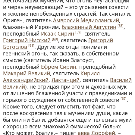
жесточайших мучений, что огонь неугасающий
и червь неумирающий – это угрызения совести
и жжение непобежденных страстей. Так считали:
Ориген, святитель
Амвросий Медиоланский
,
блаженный Иероним,
блаженный Августин
,
[58]
преподобный
Исаак Сирин
, святитель
[59]
Григорий Нисский
, святитель
Григорий
[60]
Богослов
. Другие же отцы понимали
[61]
гееннский огонь, так сказать, в собственном
смысле (святитель Иоанн Златоуст,
преподобный
Ефрем Сирин
, преподобный
Макарий Великий
, святитель
Кирилл
Александрийский
,
Лактанций
, святитель
Василий
Великий
), не отрицая при этом и духовных мук
от лишения блаженной участи с праведниками и
горького осуждения от собственной совести
.
[62]
Кроме того, следует отметить тот факт, что
после воскресения тел к мучениям души, какие
бы они ни были, добавятся еще и телесные муки
с хорошо всем знакомой физической болью:
«Кто может, братия,– пишет
авва Дорофей
, –