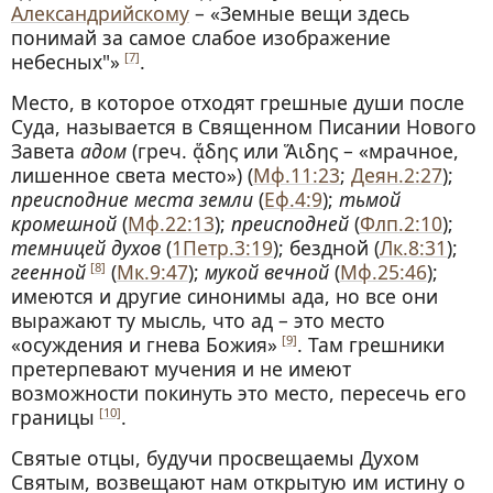
Александрийскому
– «Земные вещи здесь
понимай за самое слабое изображение
небесных"»
.
[7]
Место, в которое отходят грешные души после
Суда, называется в Священном Писании Нового
Завета
адом
(греч. ᾅδης или Ἅιδης – «мрачное,
лишенное света место») (
Мф.11:23
;
Деян.2:27
);
преисподние места земли
(
Еф.4:9
);
тьмой
кромешной
(
Мф.22:13
);
преисподней
(
Флп.2:10
);
темницей дyxoв
(
1Петр.3:19
); бездной (
Лк.8:31
);
геенной
(
Мк.9:47
);
мукой вечной
(
Мф.25:46
);
[8]
имеются и другие синонимы ада, но все они
выражают ту мысль, что ад – это место
«осуждения и гнева Божия»
. Там грешники
[9]
претерпевают мучения и не имеют
возможности покинуть это место, пересечь его
границы
.
[10]
Святые отцы, будучи просвещаемы Духом
Святым, возвещают нам открытую им истину о