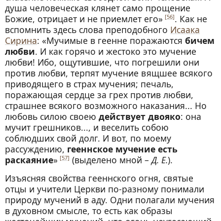
душа человеческая клянет само прощение
Божие, отрицает и не приемлет его»
. Как не
[56]
вспомнить здесь слова преподобного
Исаака
Сирина
: «Мучимые в геенне поражаются
бичем
любви
. И как горячо и жестоко это мучение
любви! Ибо, ощутившие, что погрешили они
против любви, терпят мучение вящшее всякого
приводящего в страх мучения; печаль,
поражающая сердце за грех против любви,
страшнее всякого возможного наказания... Но
любовь силою своею
действует двояко
: она
мучит грешников..., и веселить собою
соблюдших свой долг. И вот, по моему
рассуждению,
гееннское мучение есть
раскаяние
»
(выделено мной –
Д. Е.
).
[57]
Изъясняя свойства гееннского огня, святые
отцы и учители Церкви по-разному понимали
природу мучений в аду. Одни полагали мучения
в духовном смысле, то есть как образы