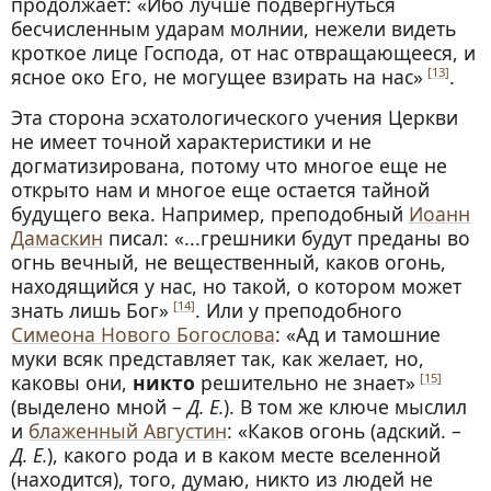
продолжает: «Ибо лучше подвергнуться
бесчисленным ударам молнии, нежели видеть
кроткое лице Господа, от нас отвращающееся, и
ясное око Его, не могущее взирать на нас»
.
[13]
Эта сторона эсхатологического учения Церкви
не имеет точной характеристики и не
догматизирована, потому что многое еще не
открыто нам и многое еще остается тайной
будущего века. Например, преподобный
Иоанн
Дамаскин
писал: «...грешники будут преданы во
огнь вечный, не вещественный, каков огонь,
находящийся у нас, но такой, о котором может
знать лишь Бог»
. Или у преподобного
[14]
Симеона Нового Богослова
: «Ад и тамошние
муки всяк представляет так, как желает, но,
каковы они,
никто
решительно не знает»
[15]
(выделено мной –
Д. Е.
). В том же ключе мыслил
и
блаженный Августин
: «Каков огонь (адский. –
Д. Е.
), какого рода и в каком месте вселенной
(находится), того, думаю, никто из людей не