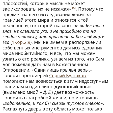
плоскостей, которые мысль не может
зафиксировать, их не искажая»
. Потому что
[5]
предмет нашего исследования лежит за
границей этого мира и относится к той
реальности, о которой сказано:
не видел того
глаз, не слышало ухо, и не приходило то на
сердце человеку, что приготовил Бог любящим
Его
(
1Кор.2:9
). Мы не имеем в распоряжении
собственных инструментов для исследования
мира инобытийного, и все, что мы можем
узнать о его реалиях, узнаем из того, что Сам
Бог пожелал дать нам в Божественном
Откровении. «Одни лишь крылья веры,–
говорит протоиерей
Сергий Булгаков
,–
помогают нам возноситься к этим недоступным
границам и один лишь
духовный опыт
(выделено мной –
Д. Е.
) дает возможность
говорить о загробной жизни, но и то лишь
«
гадательно, и как бы сквозь тусклое стекло
».
Распахнуть дверь в эту область может только