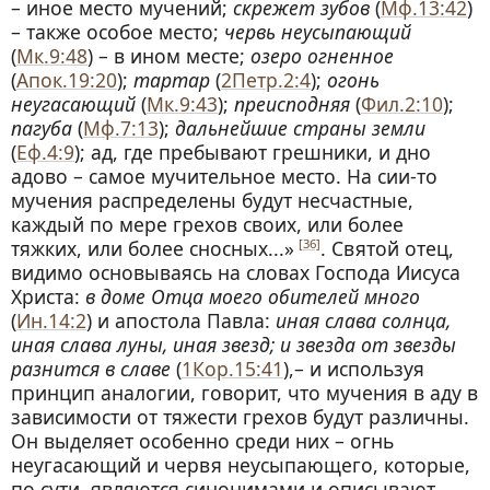
– иное место мучений;
скрежет зубов
(
Мф.13:42
)
– также особое место;
червь неусыпающий
(
Мк.9:48
) – в ином месте;
озеро огненное
(
Апок.19:20
);
тартар
(
2Петр.2:4
);
огонь
неугасающий
(
Мк.9:43
);
преисподняя
(
Фил.2:10
);
пагуба
(
Мф.7:13
);
дальнейшие страны земли
(
Еф.4:9
); ад, где пребывают грешники, и дно
адово – самое мучительное место. На сии-то
мучения распределены будут несчастные,
каждый по мере грехов своих, или более
тяжких, или более сносных...»
. Святой отец,
[36]
видимо основываясь на словах Господа Иисуса
Христа:
в доме Отца моего обителей много
(
Ин.14:2
) и апостола Павла:
иная слава солнца,
иная слава луны, иная звезд; и звезда от звезды
разнится в славе
(
1Кор.15:41
),– и используя
принцип аналогии, говорит, что мучения в аду в
зависимости от тяжести грехов будут различны.
Он выделяет особенно среди них – огнь
неугасающий и червя неусыпающего, которые,
по сути, являются синонимами и описывают