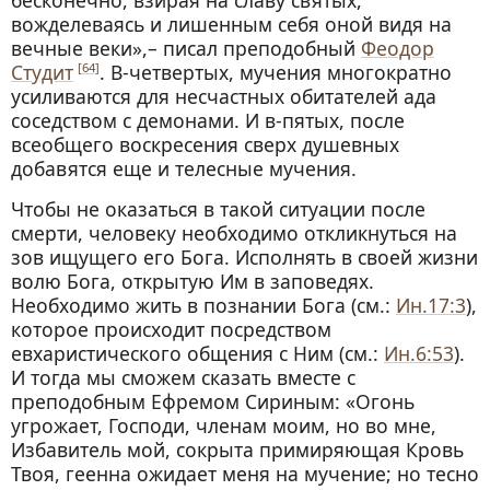
бесконечно, взирая на славу святых,
вожделеваясь и лишенным себя оной видя на
вечные веки»,– писал преподобный
Феодор
Студит
. В-четвертых, мучения многократно
[64]
усиливаются для несчастных обитателей ада
соседством с демонами. И в-пятых, после
всеобщего воскресения сверх душевных
добавятся еще и телесные мучения.
Чтобы не оказаться в такой ситуации после
смерти, человеку необходимо откликнуться на
зов ищущего его Бога. Исполнять в своей жизни
волю Бога, открытую Им в заповедях.
Необходимо жить в познании Бога (см.:
Ин.17:3
),
которое происходит посредством
евхаристического общения с Ним (см.:
Ин.6:53
).
И тогда мы сможем сказать вместе с
преподобным Ефремом Сириным: «Огонь
угрожает, Господи, членам моим, но во мне,
Избавитель мой, сокрыта примиряющая Кровь
Твоя, геенна ожидает меня на мучение; но тесно