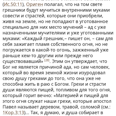
(
Ис.50:11
),
Ориген
полагал, что на том свете
грешники будут мучиться внутренними муками
совести и страстей, которые они приобрели,
живя на земле, но не попадают в уготованное
специально для них место мучений – ад с уже
назначенными мучителями и уже уготованными
муками: «Каждый грешник,– пишет он, – сам для
себя зажигает пламя собственного огня, но не
погружается в какой-то огонь, зажженный уже
раньше кем-то другим или прежде него
существовавший»
. Этим он утверждает, что
[28]
Бог не является причиной ада, но сам человек,
который во время земной жизни изуродовал
свою душу грехами до того, что она уже не
способна жить в раю с Богом. Грехи и страсти
души являются пищей, топливом для того огня,
который горит вечно: «Материей и пищей для
этого огня служат наши грехи, которые апостол
Павел называет деревом, травой, соломой (см.:
1Кор.3:13
)... Так, я думаю, и душа собирает в