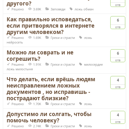
другого?
отв
Решено
3.69K
Заповеди
ложь
обман
Как правильно исповедаться,
6
если притворялся в интернете
отв
другим человеком?
Решено
1.69K
Грехи и страсти
ложь
нейросеть
Можно ли соврать и не
6
согрешить?
отв
Решено
1.91K
Грехи и страсти
милосердие
ложь
милостыня
Что делать, если врёшь людям
4
неисправлением ложных
отв
документов , но исправишь -
пострадают близкие?
Решено
1.70K
Грехи и страсти
ложь
Допустимо ли солгать, чтобы
4
помочь человеку?
отв
Решено
2.74K
Грехи и страсти
ложь