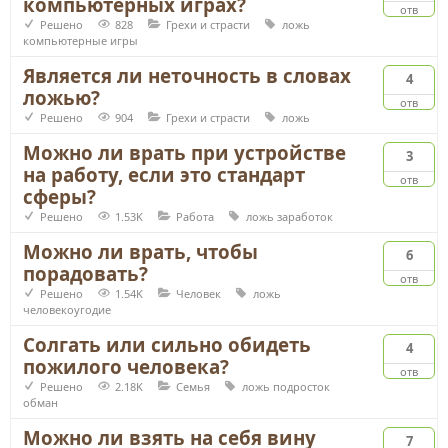
компьютерных играх?
отв
Решено
828
Грехи и страсти
ложь
компьютерные игры
Является ли неточность в словах
4
ложью?
отв
Решено
904
Грехи и страсти
ложь
Можно ли врать при устройстве
3
на работу, если это стандарт
отв
сферы?
Решено
1.53K
Работа
ложь
заработок
Можно ли врать, чтобы
6
порадовать?
отв
Решено
1.54K
Человек
ложь
человекоугодие
Солгать или сильно обидеть
4
пожилого человека?
отв
Решено
2.18K
Семья
ложь
подросток
обман
Можно ли взять на себя вину
7