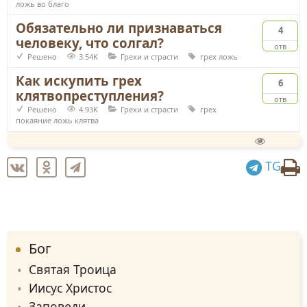
ложь во благо
Обязательно ли признаваться
4
человеку, что солгал?
отв
Решено
3.54K
Грехи и страсти
грех
ложь
Как искупить грех
6
клятвопреступления?
отв
Решено
4.93K
Грехи и страсти
грех
покаяние
ложь
клятва
TG
Бог
Святая Троица
Иисус Христос
Заповеди