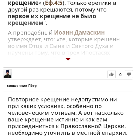
крещение
» (
Еф.4:5
). Только еретики в
другой раз крещаются, потому что
первое их крещение не было
крещением
".
А преподобный
Иоанн Дамаскин
утверждает, что: «те, которые крещены
во имя Отца и Сына и Святого Духа и
научены тому, что в трех Ипостасях
едино естество Божества, после
перекрещиваются, то они снова
распинают
Христа".
0
священник Пётр
Повторное крещение недопустимо ни
при каких условиях, особенно по
человеческим мотивам. А вот насколько
ваше крещение истинно и как вам
присоединиться к Православной Церкви,
необходимо уточнить в местной епархии.