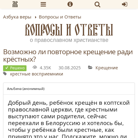
Азбука веры
Вопросы и Ответы
ВОПРОСЫ И ОТВЕТЫ
о православном христианстве
Возможно ли повторное крещение ради
крёстных?
4.35K
30.08.2025
Крещение
Решено
крестные
восприемники
Альбина (анонимный)
Добрый день, ребёнок крещён в коптской
православной церкви, где крестными
выступают сами родители, сейчас
переехали в Белоруссию и хотелось бы,
чтобы у ребёнка были крестные, как
принято это у нас. Подскажите, можно ли